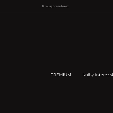
Pracuj pre interez
PREMIUM
Knihy interez.s