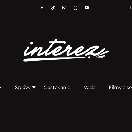
P
k
Správy
Cestovanie
Veda
Filmy a se