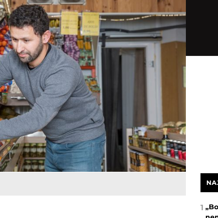
NA
„Bo
1
nem