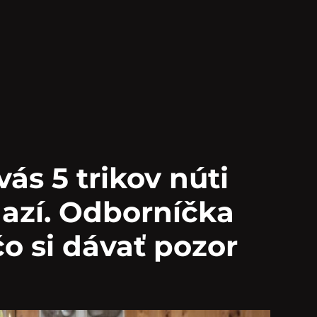
ás 5 trikov núti
azí. Odborníčka
čo si dávať pozor