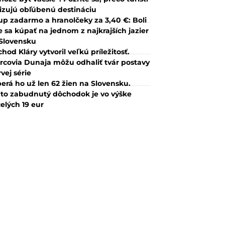
tizujú obľúbenú destináciu
up zadarmo a hranolčeky za 3,40 €: Boli
 sa kúpať na jednom z najkrajších jazier
Slovensku
hod Kláry vytvoril veľkú príležitosť.
rcovia Dunaja môžu odhaliť tvár postavy
rvej série
erá ho už len 62 žien na Slovensku.
to zabudnutý dôchodok je vo výške
elých 19 eur