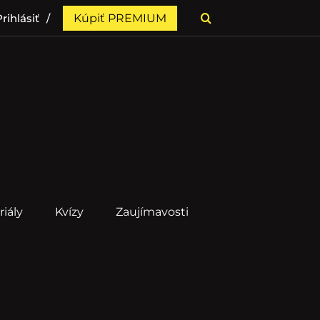
rihlásiť
Kúpiť PREMIUM
riály
Kvízy
Zaujímavosti