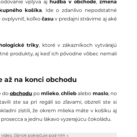
zhodovanie vplýva aj
hudba v obchode
,
zmena
kupného košíka
. Ide o zdanlivo nepodstatné
ovplyvniť, koľko
času
v predajni strávime aj aké
hologické triky
, ktoré v zákazníkoch vytvárajú
tné produkty, aj keď ich pôvodne vôbec nemali
e až na konci obchodu
te do
obchodu
po
mlieko
,
chlieb
alebo
maslo
, no
vili ste sa pri regáli so zľavami, obzreli ste si
ladni zistili, že okrem mlieka máte v košíku aj
ho prosecca a jednu lákavo vyzerajúcu čokoládu.
e video, článok pokračuje pod ním ↓