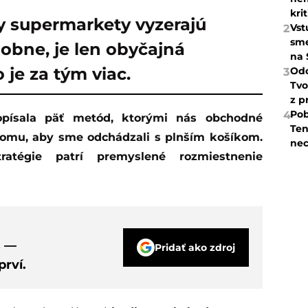
kri
tky supermarkety vyzerajú
Vst
2
sme
obne, je len obyčajná
na 
 je za tým viac.
Odc
3
Tvo
z p
Pob
4
Ten
omu, aby sme odchádzali s plnším košíkom.
nec
tratégie patrí premyslené rozmiestnenie
s —
Pridať ako zdroj
rví.