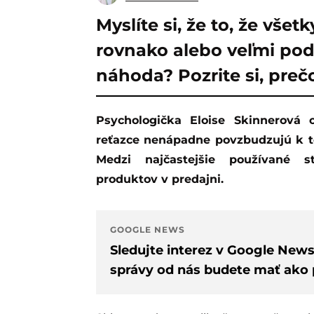
Myslíte si, že to, že vše
rovnako alebo veľmi pod
náhoda? Pozrite si, prečo
Psychologička Eloise Skinnerová opísala päť metód, ktorými nás obchodné
reťazce nenápadne povzbudzujú k t
Medzi najčastejšie používané s
produktov v predajni.
GOOGLE NEWS
Sledujte interez v Google New
správy od nás budete mať ako p