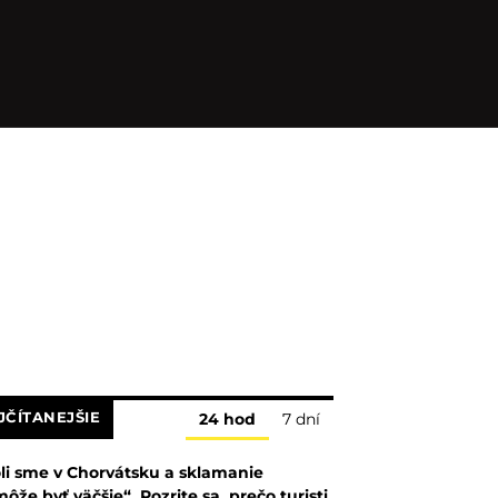
JČÍTANEJŠIE
24 hod
7 dní
li sme v Chorvátsku a sklamanie
ôže byť väčšie“. Pozrite sa, prečo turisti