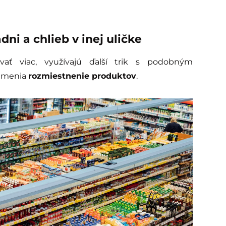
dni a chlieb v inej uličke
vať viac, využívajú ďalší trik s podobným
e menia
rozmiestnenie produktov
.