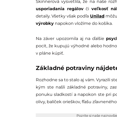
Skinnerová vysvetlila, že na naše ro
usporiadania regálov
či
veľkosť ná
detaily. Všetky však podľa
Unilad
môžu 
výrobky
napokon vložíme do košíka.
Na záver upozornila aj na ďalšie
psyc
pocit, že kupujú výhodné alebo hodno
v pláne kúpiť.
Základné potraviny nájdet
Rozhodne sa to stalo aj vám. Vyrazili s
kým ste našli základné potraviny, zasta
ponuku sladkostí a napokon ste pri pok
olivy, balíček orieškov, fľašu zľavnené
Pozrite si naše najnovši