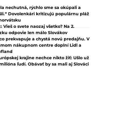
la nechutná, rýchlo sme sa okúpali a
šli.“ Dovolenkári kritizujú populárnu pláž
horvátsku
z: Vieš o svete naozaj všetko? Na 2.
zku odpovie len málo Slovákov
co prekvapuje a chystá novú predajňu. V
mom nákupnom centre doplní Lidl a
fland
urópskej krajine nechce nikto žiť: Ušlo už
 milióna ľudí. Obávať by sa mali aj Slováci