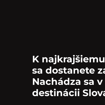
K najkrajšiemu
sa dostanete z
Nachádza sa v
destinácii Slo