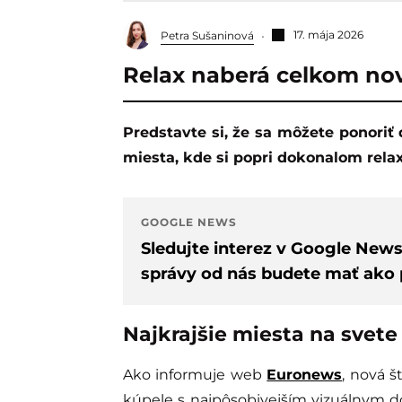
17. mája 2026
Petra Sušaninová
Relax naberá celkom no
Predstavte si, že sa môžete ponoriť do bazéna. Avšak nie akéhokoľvek. Pozrite si
miesta, kde si popri dokonalom relax
GOOGLE NEWS
Sledujte interez v Google New
správy od nás budete mať ako p
Najkrajšie miesta na svete
Ako informuje web
Euronews
, nová š
kúpele s najpôsobivejším vizuálnym do