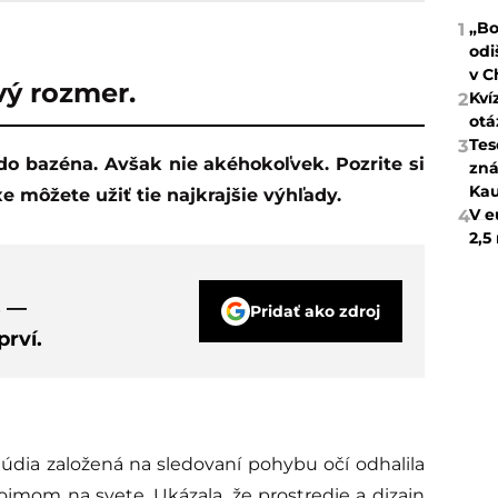
„Bo
1
odi
v C
vý rozmer.
Kví
2
otá
Tes
3
zná
Kau
e môžete užiť tie najkrajšie výhľady.
V e
4
2,5
s —
Pridať ako zdroj
rví.
túdia založená na sledovaní pohybu očí odhalila
jmom na svete. Ukázala, že prostredie a dizajn