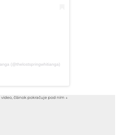
tianga (@thelostspringwhitianga)
e video, článok pokračuje pod ním ↓