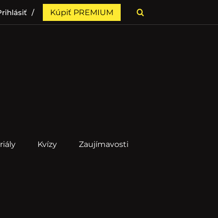
rihlásiť
Kúpiť PREMIUM
riály
Kvízy
Zaujímavosti