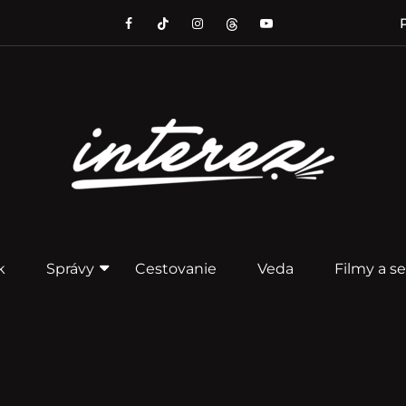
P
k
Správy
Cestovanie
Veda
Filmy a se