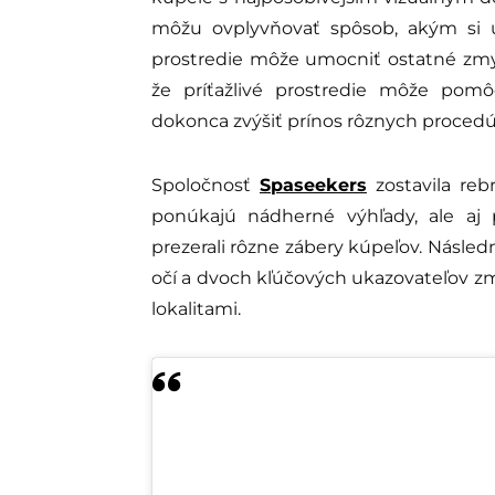
môžu ovplyvňovať spôsob, akým si u
prostredie môže umocniť ostatné zmy
že príťažlivé prostredie môže pomô
dokonca zvýšiť prínos rôznych procedú
Spoločnosť
Spaseekers
zostavila reb
ponúkajú nádherné výhľady, ale aj p
prezerali rôzne zábery kúpeľov. Násle
očí a dvoch kľúčových ukazovateľov zme
lokalitami.