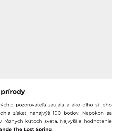
 prírody
 rýchlo pozorovateľa zaujala a ako dlho si jeho
mohla získať nanajvýš 100 bodov. Napokon sa
t v rôznych kútoch sveta. Najvyššie hodnotenie
ande The Lost Spring
.