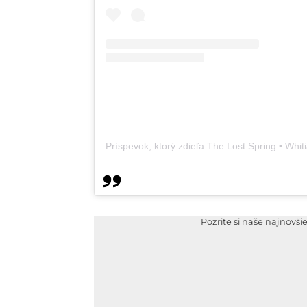
Príspevok, ktorý zdieľa The Lost Spring • Whi
Pozrite si naše najnovši