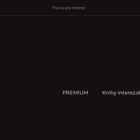
Pracuj pre interez
PREMIUM
Knihy interez.s