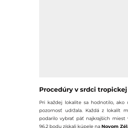
Procedúry v srdci tropickej
Pri každej lokalite sa hodnotilo, ako
pozornosť udržala. Každá z lokalít 
podarilo vybrať päť najkrajších mies
96,2 bodu získali kúpele na
Novom Zél