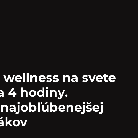
 wellness na svete
a 4 hodiny.
 najobľúbenejšej
vákov