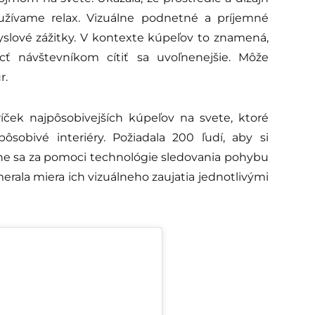
žívame relax. Vizuálne podnetné a príjemné
slové zážitky. V kontexte kúpeľov to znamená,
cť návštevníkom cítiť sa uvoľnenejšie. Môže
r.
ríček najpôsobivejších kúpeľov na svete, ktoré
ôsobivé interiéry. Požiadala 200 ľudí, aby si
dne sa za pomoci technológie sledovania pohybu
rala miera ich vizuálneho zaujatia jednotlivými