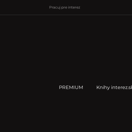
Pracuj pre interez
PREMIUM
Knihy interez.s