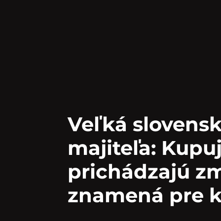
Veľká slovens
majiteľa: Kupu
prichádzajú zm
znamená pre k