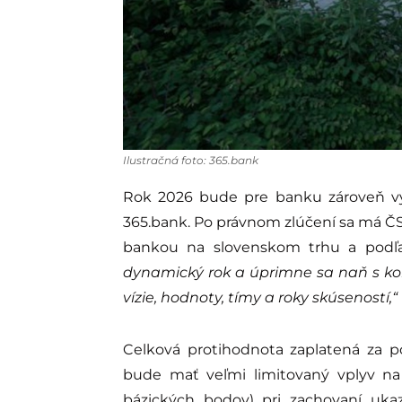
Ilustračná foto: 365.bank
Rok 2026 bude pre banku zároveň vý
365.bank. Po právnom zlúčení sa má Č
bankou na slovenskom trhu a podľ
dynamický rok a úprimne sa naň s ko
vízie, hodnoty, tímy a roky skúseností,“
Celková protihodnota zaplatená za po
bude mať veľmi limitovaný vplyv n
bázických bodov) pri zachovaní ukaz