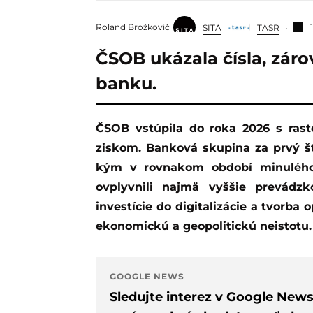
Roland Brožkovič
SITA
TASR
ČSOB ukázala čísla, zár
banku.
ČSOB vstúpila do roka 2026 s rastom úverov aj vkladov, no zároveň s nižším
ziskom. Banková skupina za prvý štv
kým v rovnakom období minulého 
ovplyvnili najmä vyššie prevádzk
investície do digitalizácie a tvorba
ekonomickú a geopolitickú neistotu.
GOOGLE NEWS
Sledujte interez v Google New