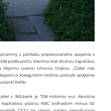
znamný z pohľadu pripravovaného spojenia s
SOB podľa počtu klientov stať druhou najväčšou
a objemu úverov trhovou trojkou.
„Čaká nás
legami a kolegyňami tešíme, pretože spájame
uzavrel Kollár.
diel v 365.bank je 708 miliónov eur. Akvizícia
a kapitálovú pozíciu KBC (odhadom mínus 50
ovateľa CET-1 na úrovni vysoko prevyšujúcej