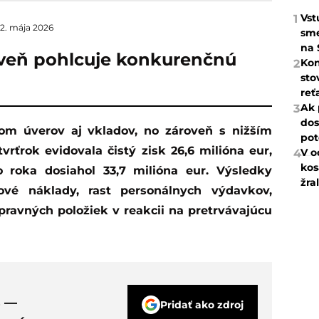
Vst
1
12. mája 2026
sme
na 
oveň pohlcuje konkurenčnú
Kon
2
sto
reť
Ak 
3
dos
pot
rťrok evidovala čistý zisk 26,6 milióna eur,
V o
4
kos
roka dosiahol 33,7 milióna eur. Výsledky
žra
ové náklady, rast personálnych výdavkov,
 opravných položiek v reakcii na pretrvávajúcu
s —
Pridať ako zdroj