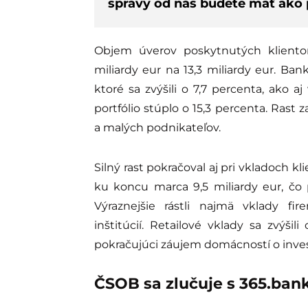
správy od nás budete mať ako p
Objem úverov poskytnutých klientom
miliardy eur na 13,3 miliardy eur. Ba
ktoré sa zvýšili o 7,7 percenta, ako a
portfólio stúplo o 15,3 percenta. Rast 
a malých podnikateľov.
Silný rast pokračoval aj pri vkladoch kl
ku koncu marca 9,5 miliardy eur, čo 
Výraznejšie rástli najmä vklady f
inštitúcií. Retailové vklady sa zvýši
pokračujúci záujem domácností o inve
ČSOB sa zlučuje s 365.ban