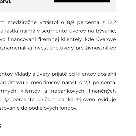
rví.
 medziročne vzrástol o 8,9 percenta z 12,2
nka rástla najmä v segmente úverov na bývanie,
j vo financovaní firemnej klientely, kde úverové
zaznamenali aj investičné úvery pre živnostníkov
ientov. Vklady a úvery prijaté od klientov dosiahli
predstavuje medziročný nárast o 7,3 percenta.
iremných klientov a nebankových finančných
li o 1,2 percenta, pričom banka zároveň eviduje
stovanie do podielových fondov.
k