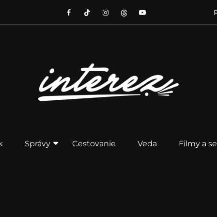
P
k
Správy
Cestovanie
Veda
Filmy a se