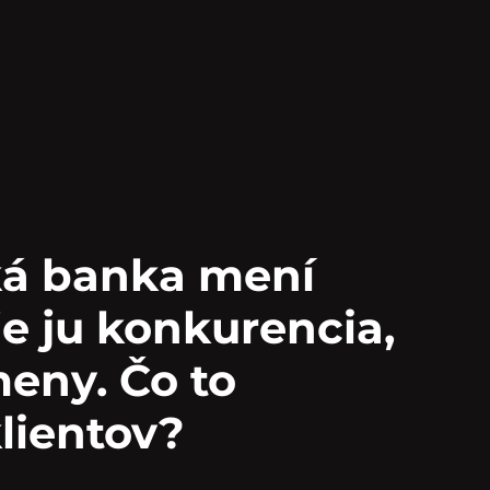
ká banka mení
je ju konkurencia,
eny. Čo to
lientov?