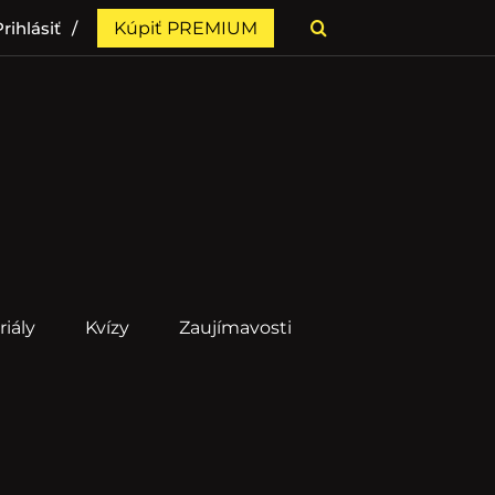
rihlásiť
Kúpiť PREMIUM
riály
Kvízy
Zaujímavosti