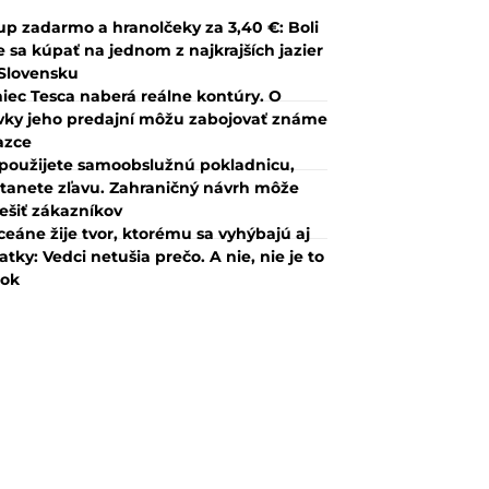
up zadarmo a hranolčeky za 3,40 €: Boli
 sa kúpať na jednom z najkrajších jazier
Slovensku
iec Tesca naberá reálne kontúry. O
vky jeho predajní môžu zabojovať známe
azce
použijete samoobslužnú pokladnicu,
tanete zľavu. Zahraničný návrh môže
ešiť zákazníkov
ceáne žije tvor, ktorému sa vyhýbajú aj
atky: Vedci netušia prečo. A nie, nie je to
lok