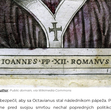
author
, Public domain, via Wikimedia Commons
abezpečil, aby sa Octavianus stal následníkom pápeža. 
e pred svojou smrťou nechal popredných politiko