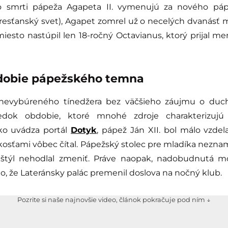
po smrti pápeža Agapeta II. vymenujú za nového páp
kresťanský svet), Agapet zomrel už o necelých dvanásť m
iesto nastúpil len 18-ročný Octavianus, ktorý prijal men
dobie pápežského temna
nevybúreného tínedžera bez väčšieho záujmu o duc
edok obdobie, ktoré mnohé zdroje charakterizujú
ko uvádza portál
Dotyk
, pápež Ján XII. bol málo vzdel
žkosťami vôbec čítal. Pápežský stolec pre mladíka nezn
ý štýl nehodlal zmeniť. Práve naopak, nadobudnutá 
o, že Lateránsky palác premenil doslova na nočný klub.
Pozrite si naše najnovšie video, článok pokračuje pod ním ↓