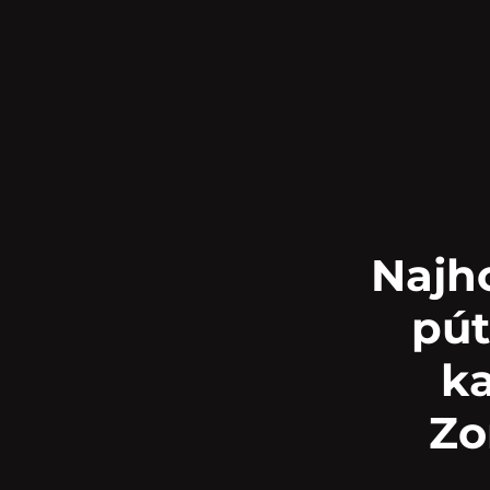
Najho
pút
ka
Zo