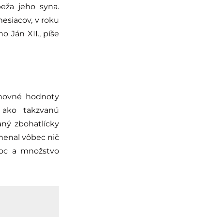
eža jeho syna.
esiacov, v roku
o Ján XII., píše
hovné hodnoty
 ako takzvanú
aný zbohatlícky
amenal vôbec nič
moc a množstvo