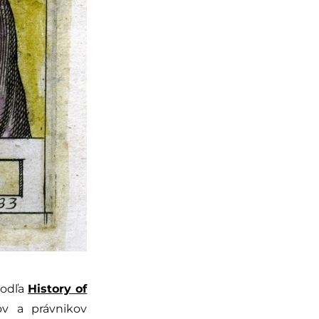
Podľa
History of
v a právnikov