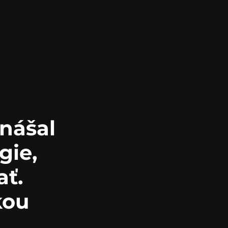
Unášal
gie,
ať.
kou