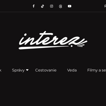
P
k
Správy
Cestovanie
Veda
Filmy a se