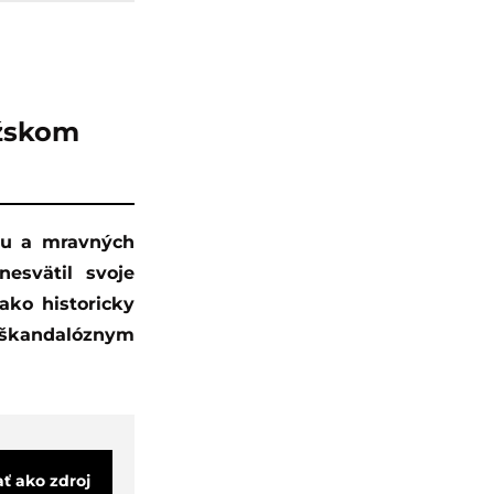
žskom
esvätil svoje
ako historicky
l škandalóznym
ať ako zdroj