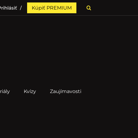
rihlásiť
Kúpiť PREMIUM
riály
Kvízy
Zaujímavosti