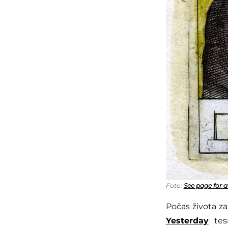
Foto:
See page for 
Počas života z
Yesterday
tesn