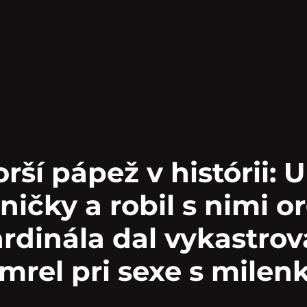
rší pápež v histórii: 
ničky a robil s nimi or
rdinála dal vykastrov
mrel pri sexe s milen