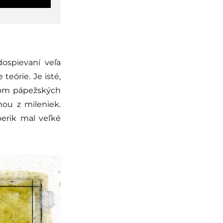
dospievaní veľa
 teórie. Je isté,
dcom pápežských
ou z mileniek.
berik mal veľké