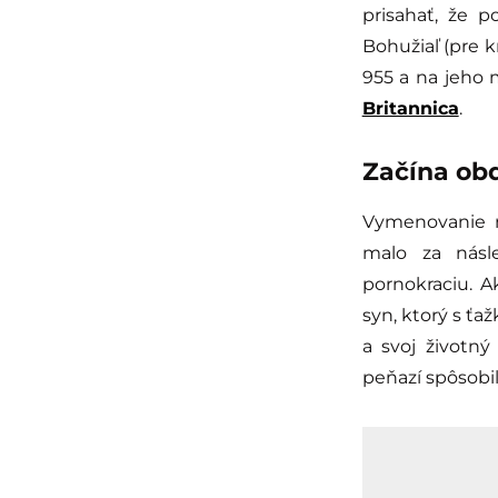
prisahať, že 
Bohužiaľ (pre 
955 a na jeho m
Britannica
.
Začína ob
Vymenovanie 
malo za násl
pornokraciu. A
syn, ktorý s ťa
a svoj životn
peňazí spôsobil