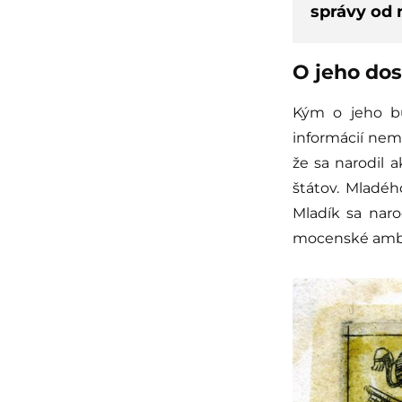
správy od 
O jeho dos
Kým o jeho búr
informácií ne
že sa narodil 
štátov. Mladé
Mladík sa naro
mocenské ambí