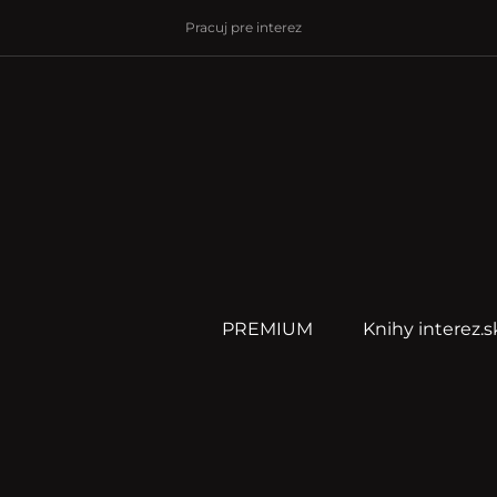
Pracuj pre interez
PREMIUM
Knihy interez.s