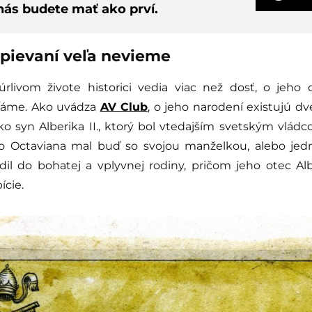
nás budete mať ako prví.
pievaní veľa nevieme
livom živote historici vedia viac než dosť, o jeho 
máme. Ako uvádza
AV Club
, o jeho narodení existujú dve
ako syn Alberika II., ktorý bol vtedajším svetským vlá
ho Octaviana mal buď so svojou manželkou, alebo jedn
dil do bohatej a vplyvnej rodiny, pričom jeho otec Al
cie.