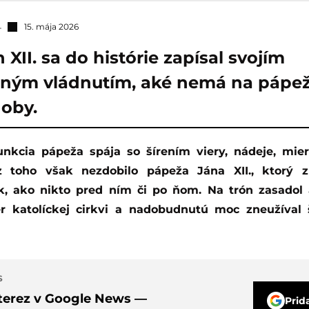
15. mája 2026
XII. sa do histórie zapísal svojím
ným vládnutím, aké nemá na pápe
doby.
z toho však nezdobilo pápeža Jána XII., ktorý zn
k, ako nikto pred ním či po ňom. Na trón zasadol 
er katolíckej cirkvi a nadobudnutú moc zneužíva
S
nterez v Google News —
Prid