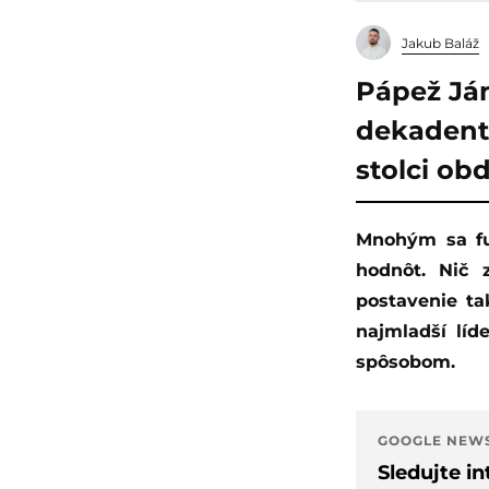
Jakub Baláž
Pápež Ján 
dekadent
stolci ob
Mnohým sa funkcia pápeža spája so šírením viery, nádeje, mieru a mravných
hodnôt. Nič 
postavenie ta
najmladší líd
spôsobom.
GOOGLE NEW
Sledujte i