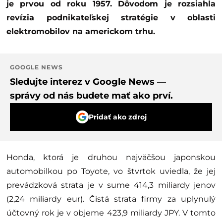
je prvou od roku 1957. Dôvodom je rozsiahla
revízia podnikateľskej stratégie v oblasti
elektromobilov na americkom trhu.
GOOGLE NEWS
Sledujte interez v Google News —
správy od nás budete mať ako prví.
Pridať ako zdroj
Honda, ktorá je druhou najväčšou japonskou
automobilkou po Toyote, vo štvrtok uviedla, že jej
prevádzková strata je v sume 414,3 miliardy jenov
(2,24 miliardy eur). Čistá strata firmy za uplynulý
účtovný rok je v objeme 423,9 miliardy JPY. V tomto