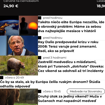
Červené na čiernobielom
Liesb
24,90 €
18,9
pred hodinou
Takéto niečo ešte Európa nezažila, ide
o obrovský problém: Máme za sebou
dva najteplejšie mesiace v histórii
pred hodinou
Ray Dalio predpovedal krízu v roku
2008: Teraz varuje pred zmenami.
Radí, ako sa pripraviť
pred 3 hodinami
Zastrelili medvedicu s mláďatami,
ktorá pri Turanoch „dotrhala“ človeka:
Cez víkend sa odohrali až tri incidenty
včera o 20:49
Čo by sa stalo, ak by Európa čelila ruským dronom? Štúdia
odhalila odpoveď
včera o 19:45
Medvede na Slovensku
Druhý útok za jediný víkend? Muža v
Sučanoch mal napadnúť medveď