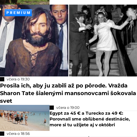
včera o 19:30
Prosila ich, aby ju zabili až po pôrode. Vražda
Sharon Tate šialenými mansonovcami šokovala
svet
včera o 19:00
Egypt za 45 € a Turecko za 49 €:
Porovnali sme obľúbené destinácie,
more si tu užijete aj v októbri
včera o 18:56