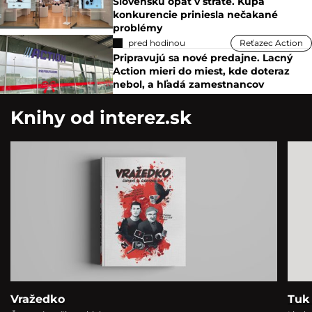
Slovensku opäť v strate. Kúpa
konkurencie priniesla nečakané
problémy
pred hodinou
Reťazec Action
Pripravujú sa nové predajne. Lacný
Action mieri do miest, kde doteraz
nebol, a hľadá zamestnancov
Knihy od interez.sk
Vražedko
Tuk 