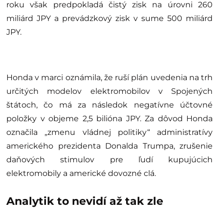
roku však predpokladá čistý zisk na úrovni 260
miliárd JPY a prevádzkový zisk v sume 500 miliárd
JPY.
Honda v marci oznámila, že ruší plán uvedenia na trh
určitých modelov elektromobilov v Spojených
štátoch, čo má za následok negatívne účtovné
položky v objeme 2,5 bilióna JPY. Za dôvod Honda
označila „zmenu vládnej politiky“ administratívy
amerického prezidenta Donalda Trumpa, zrušenie
daňových stimulov pre ľudí kupujúcich
elektromobily a americké dovozné clá.
Analytik to nevidí až tak zle