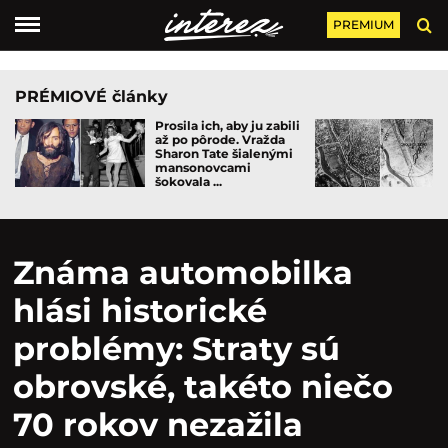
PREMIUM
PRÉMIOVÉ články
Prosila ich, aby ju zabili
až po pôrode. Vražda
Sharon Tate šialenými
mansonovcami
šokovala ...
Známa automobilka
hlási historické
problémy: Straty sú
obrovské, takéto niečo
70 rokov nezažila