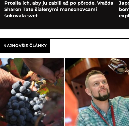
Prosila ich, aby ju zabili až po pôrode. Vražda
Japo
Sharon Tate šialenými mansonovcami
bomb
šokovala svet
exp
NAJNOVŠIE ČLÁNKY