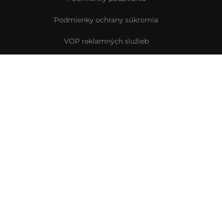
Podmienky ochrany súkromia
VOP reklamných služieb
VOP predplatného
Archív VOP predplatného
Pravidlá Instagramovej súťaže
Reklamačný formulár
Vyhlásenie o prístupnosti
© Interez.sk 2014-2026
Byť smart je interez
Interez.sk,
člen skupiny Startitup Group