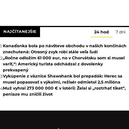
NAJČÍTANEJŠIE
24 hod
7 dní
Kanaďanka bola po návšteve obchodu v našich končinách
1
znechutená: Otrasný zvyk robí stále veľa ľudí
„Ročne odložím 61 000 eur, no v Chorvátsku som si musel
2
variť,“: Americký turista odchádzal z dovolenky
prekvapený
Vykúpenie z väznice Shawshank bol prepadák: Herec sa
3
musel popasovať s výkalmi, režisér odmietol 2,5 milióna
Muž vyhral 273 000 000 € v lotérii: Želal si „roztrhať tiket“,
4
peniaze mu zničili život