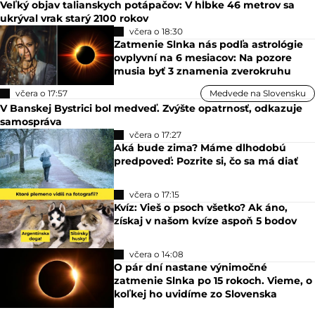
Veľký objav talianskych potápačov: V hĺbke 46 metrov sa
ukrýval vrak starý 2100 rokov
včera o 18:30
Zatmenie Slnka nás podľa astrológie
ovplyvní na 6 mesiacov: Na pozore
musia byť 3 znamenia zverokruhu
včera o 17:57
Medvede na Slovensku
V Banskej Bystrici bol medveď. Zvýšte opatrnosť, odkazuje
samospráva
včera o 17:27
Aká bude zima? Máme dlhodobú
predpoveď: Pozrite si, čo sa má diať
včera o 17:15
Kvíz: Vieš o psoch všetko? Ak áno,
získaj v našom kvíze aspoň 5 bodov
včera o 14:08
O pár dní nastane výnimočné
zatmenie Slnka po 15 rokoch. Vieme, o
koľkej ho uvidíme zo Slovenska