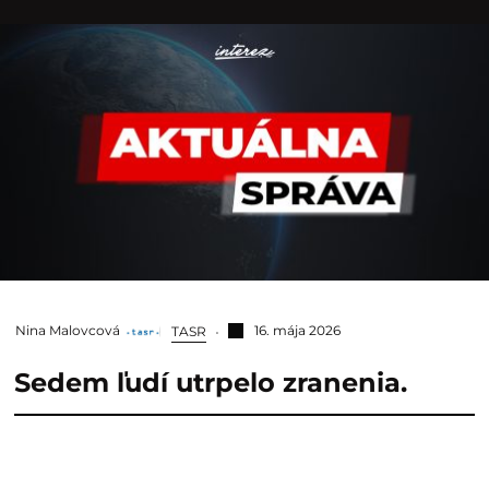
Nina Malovcová
16. mája 2026
TASR
Sedem ľudí utrpelo zranenia.