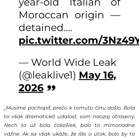
year-old Italian of
Moroccan origin —
detained.…
pic.twitter.com/3Nz4
— World Wide Leak
(@leaklive1)
May 16,
2026
„Musíme pochopiť, prečo k tomuto činu došlo. Bola
to však dramatická udalosť, som naozaj otrasený.
Nech to už bolo čokoľvek, bolo to mimoriadne
vážne. Ak sa však ukáže, že išlo o útok, bolo by to