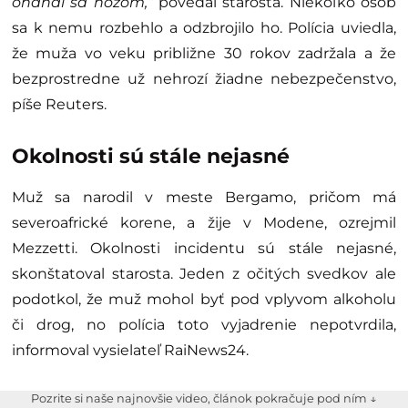
oháňal sa nožom,“
povedal starosta. Niekoľko osôb
sa k nemu rozbehlo a odzbrojilo ho. Polícia uviedla,
že muža vo veku približne 30 rokov zadržala a že
bezprostredne už nehrozí žiadne nebezpečenstvo,
píše Reuters.
Okolnosti sú stále nejasné
Muž sa narodil v meste Bergamo, pričom má
severoafrické korene, a žije v Modene, ozrejmil
Mezzetti. Okolnosti incidentu sú stále nejasné,
skonštatoval starosta. Jeden z očitých svedkov ale
podotkol, že muž mohol byť pod vplyvom alkoholu
či drog, no polícia toto vyjadrenie nepotvrdila,
informoval vysielateľ RaiNews24.
Pozrite si naše najnovšie video, článok pokračuje pod ním ↓