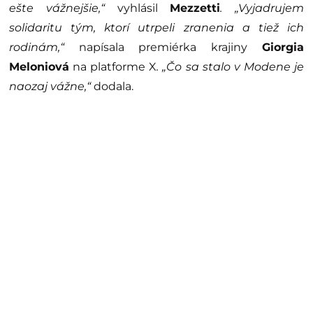
ešte vážnejšie,“
vyhlásil
Mezzetti
. „Vyjadrujem
solidaritu tým, ktorí utrpeli zranenia a tiež ich
rodinám,“
napísala premiérka krajiny
Giorgia
Meloniová
na platforme X
. „Čo sa stalo v Modene je
naozaj vážne,“
dodala.