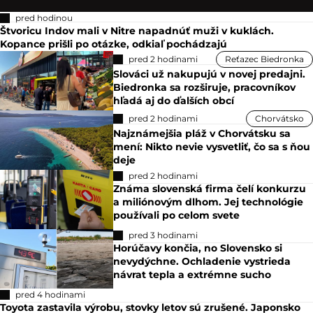
pred hodinou
Štvoricu Indov mali v Nitre napadnúť muži v kuklách.
Kopance prišli po otázke, odkiaľ pochádzajú
pred 2 hodinami
Reťazec Biedronka
Slováci už nakupujú v novej predajni.
Biedronka sa rozširuje, pracovníkov
hľadá aj do ďalších obcí
pred 2 hodinami
Chorvátsko
Najznámejšia pláž v Chorvátsku sa
mení: Nikto nevie vysvetliť, čo sa s ňou
deje
pred 2 hodinami
Známa slovenská firma čelí konkurzu
a miliónovým dlhom. Jej technológie
používali po celom svete
pred 3 hodinami
Horúčavy končia, no Slovensko si
nevydýchne. Ochladenie vystrieda
návrat tepla a extrémne sucho
pred 4 hodinami
Toyota zastavila výrobu, stovky letov sú zrušené. Japonsko