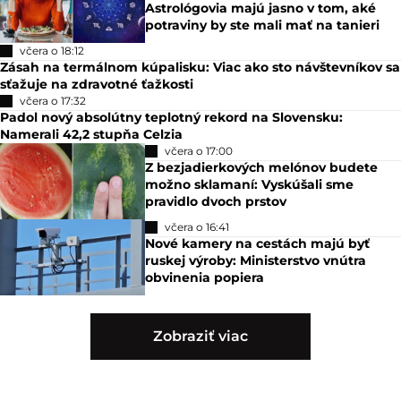
Astrológovia majú jasno v tom, aké
potraviny by ste mali mať na tanieri
včera o 18:12
Zásah na termálnom kúpalisku: Viac ako sto návštevníkov sa
sťažuje na zdravotné ťažkosti
včera o 17:32
Padol nový absolútny teplotný rekord na Slovensku:
Namerali 42,2 stupňa Celzia
včera o 17:00
Z bezjadierkových melónov budete
možno sklamaní: Vyskúšali sme
pravidlo dvoch prstov
včera o 16:41
Nové kamery na cestách majú byť
ruskej výroby: Ministerstvo vnútra
obvinenia popiera
Zobraziť viac