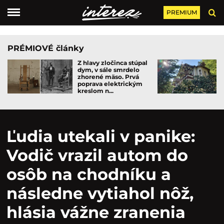
PREMIUM
PRÉMIOVÉ články
Z hlavy zločinca stúpal
dym, v sále smrdelo
zhorené mäso. Prvá
poprava elektrickým
kreslom n...
Ľudia utekali v panike:
Vodič vrazil autom do
osôb na chodníku a
následne vytiahol nôž,
hlásia vážne zranenia