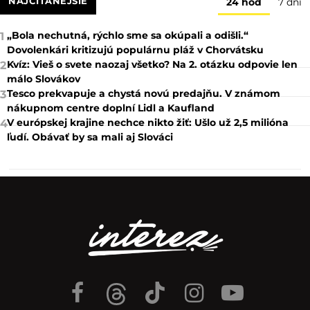
NAJČÍTANEJŠIE
24 hod
7 dní
„Bola nechutná, rýchlo sme sa okúpali a odišli.“
1
Dovolenkári kritizujú populárnu pláž v Chorvátsku
Kvíz: Vieš o svete naozaj všetko? Na 2. otázku odpovie len
2
málo Slovákov
Tesco prekvapuje a chystá novú predajňu. V známom
3
nákupnom centre doplní Lidl a Kaufland
V európskej krajine nechce nikto žiť: Ušlo už 2,5 milióna
4
ľudí. Obávať by sa mali aj Slováci