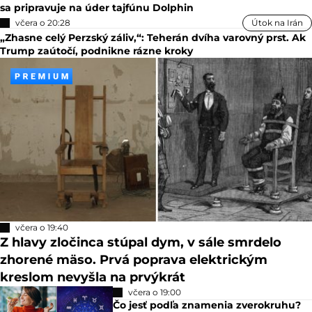
sa pripravuje na úder tajfúnu Dolphin
včera o 20:28
Útok na Irán
„Zhasne celý Perzský záliv,“: Teherán dvíha varovný prst. Ak
Trump zaútočí, podnikne rázne kroky
včera o 19:40
Z hlavy zločinca stúpal dym, v sále smrdelo
zhorené mäso. Prvá poprava elektrickým
kreslom nevyšla na prvýkrát
včera o 19:00
Čo jesť podľa znamenia zverokruhu?