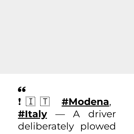
❗️🇮🇹
#Modena
,
#Italy
— A driver
deliberately plowed