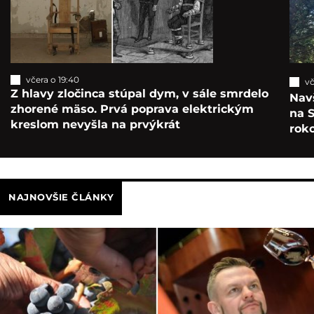
včera o 19:40
vč
Z hlavy zločinca stúpal dym, v sále smrdelo
Navš
zhorené mäso. Prvá poprava elektrickým
na S
kreslom nevyšla na prvýkrát
roko
NAJNOVŠIE ČLÁNKY