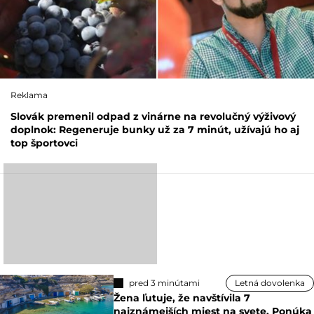
Reklama
Slovák premenil odpad z vinárne na revolučný výživový
doplnok: Regeneruje bunky už za 7 minút, užívajú ho aj
top športovci
pred 3 minútami
Letná dovolenka
Žena ľutuje, že navštívila 7
najznámejších miest na svete. Ponúka