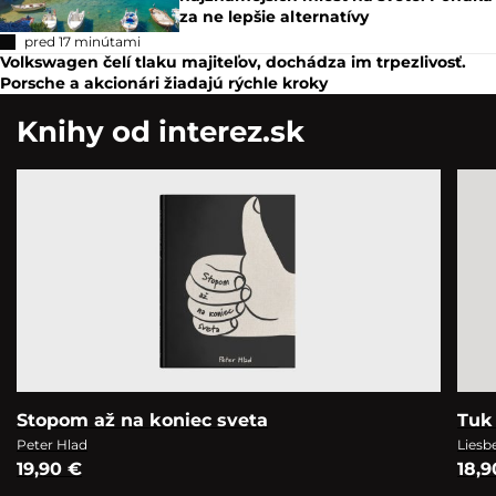
za ne lepšie alternatívy
pred 17 minútami
Volkswagen čelí tlaku majiteľov, dochádza im trpezlivosť.
Porsche a akcionári žiadajú rýchle kroky
Knihy od interez.sk
Stopom až na koniec sveta
Tuk 
Peter Hlad
Liesb
19,90 €
18,9