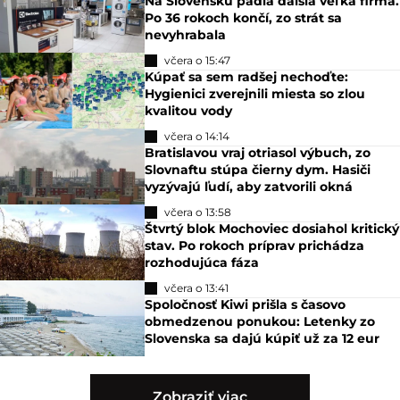
Na Slovensku padla ďalšia veľká firma.
Po 36 rokoch končí, zo strát sa
nevyhrabala
včera o 15:47
Kúpať sa sem radšej nechoďte:
Hygienici zverejnili miesta so zlou
kvalitou vody
včera o 14:14
Bratislavou vraj otriasol výbuch, zo
Slovnaftu stúpa čierny dym. Hasiči
vyzývajú ľudí, aby zatvorili okná
včera o 13:58
Štvrtý blok Mochoviec dosiahol kritický
stav. Po rokoch príprav prichádza
rozhodujúca fáza
včera o 13:41
Spoločnosť Kiwi prišla s časovo
obmedzenou ponukou: Letenky zo
Slovenska sa dajú kúpiť už za 12 eur
Zobraziť viac