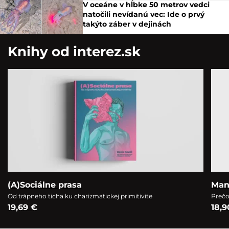
V oceáne v hĺbke 50 metrov vedci
natočili nevídanú vec: Ide o prvý
takýto záber v dejinách
Knihy od interez.sk
(A)Sociálne prasa
Man
Od trápneho ticha ku charizmatickej primitivite
Prečo
19,69 €
18,9