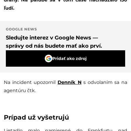
ľudí.
GOOGLE NEWS
Sledujte interez v Google News —
správy od nás budete mať ako prví.
Pridať ako zdroj
Na incident upozornil
Denník N
s odvolaním sa na
agentúru čtk.
Prípad už vyšetrujú
Lietadlo malo namierené do Frankfurtu nad