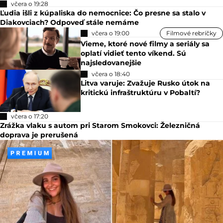
včera o 19:28
Ľudia išli z kúpaliska do nemocnice: Čo presne sa stalo v
Diakovciach? Odpoveď stále nemáme
včera o 19:00
Filmové rebríčky
Vieme, ktoré nové filmy a seriály sa
oplatí vidieť tento víkend. Sú
najsledovanejšie
včera o 18:40
Litva varuje: Zvažuje Rusko útok na
kritickú infraštruktúru v Pobaltí?
včera o 17:20
Zrážka vlaku s autom pri Starom Smokovci: Železničná
doprava je prerušená