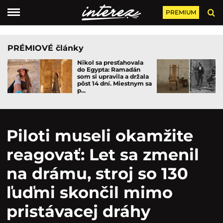
PREMIUM
PRÉMIOVÉ články
Nikol sa presťahovala
do Egypta: Ramadán
som si upravila a držala
pôst 14 dní. Miestnym sa
p...
Piloti museli okamžite
reagovať: Let sa zmenil
na drámu, stroj so 130
ľuďmi skončil mimo
pristávacej dráhy