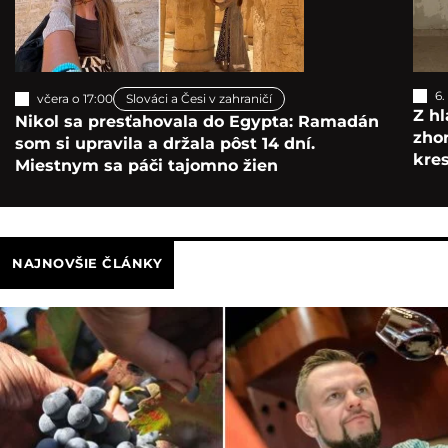
6.
včera o 17:00
Slováci a Česi v zahraničí
Z hl
Nikol sa presťahovala do Egypta: Ramadán
zho
som si upravila a držala pôst 14 dní.
kre
Miestnym sa páči tajomno žien
NAJNOVŠIE ČLÁNKY