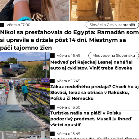
včera o 17:00
Slováci a Česi v zahraničí
Nikol sa presťahovala do Egypta: Ramadán som
si upravila a držala pôst 14 dní. Miestnym sa
páči tajomno žien
včera o 16:49
Medvede na Slovensku
Medveď pri Rajeckej Lesnej naháňal
auto aj cyklistov. Viniť treba človeka
včera o 16:45
Zákaz nedeľného predaja? Chceli ho aj
Slováci, teraz sa otriasa v Rakúsku,
Poľsku či Nemecku
včera o 16:30
Turistka našla na pláži v Poľsku
podozrivý predmet. Museli ju ihneď
všetci opustiť
včera o 15:49