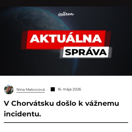
16. mája 2026
Nina Malovcová
V Chorvátsku došlo k vážnemu
incidentu.