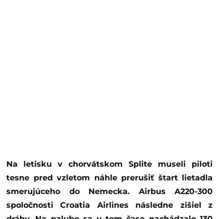
Na letisku v chorvátskom Splite museli piloti
tesne pred vzletom náhle prerušiť štart lietadla
smerujúceho do Nemecka. Airbus A220-300
spoločnosti Croatia Airlines následne zišiel z
dráhy. Na palube sa v tom čase nachádzalo 130