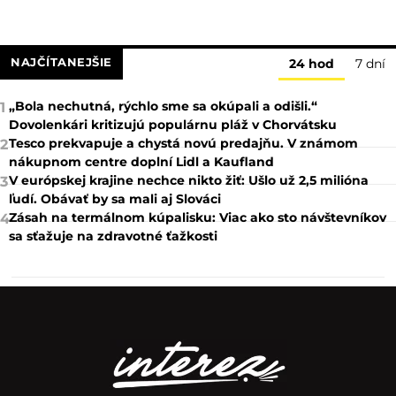
NAJČÍTANEJŠIE
24 hod
7 dní
„Bola nechutná, rýchlo sme sa okúpali a odišli.“
1
Dovolenkári kritizujú populárnu pláž v Chorvátsku
Tesco prekvapuje a chystá novú predajňu. V známom
2
nákupnom centre doplní Lidl a Kaufland
V európskej krajine nechce nikto žiť: Ušlo už 2,5 milióna
3
ľudí. Obávať by sa mali aj Slováci
Zásah na termálnom kúpalisku: Viac ako sto návštevníkov
4
sa sťažuje na zdravotné ťažkosti