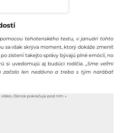
dosti
 pomocou tehotenského testu, v januári tohto
tou sa však skrýva moment, ktorý dokáže zmeniť
po zistení takejto správy bývajú plné emócií, no
orú si uvedomujú aj budúci rodičia.
„Sme veľmi
sa začalo len nedávno a treba s tým narábať
e video, článok pokračuje pod ním ↓