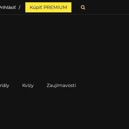
rihlásiť
Kúpiť PREMIUM
riály
Kvízy
Zaujímavosti