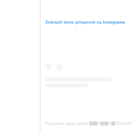
Zobraziť tento príspevok na Instagrame
Príspevok, ktorý zdieľa 🅱️🅰️®️🅱️🅾️®️🅰️ ĎU