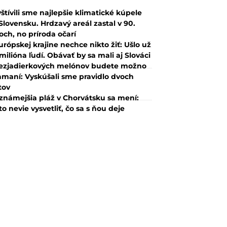
štívili sme najlepšie klimatické kúpele
Slovensku. Hrdzavý areál zastal v 90.
och, no príroda očarí
urópskej krajine nechce nikto žiť: Ušlo už
 milióna ľudí. Obávať by sa mali aj Slováci
ezjadierkových melónov budete možno
amaní: Vyskúšali sme pravidlo dvoch
tov
známejšia pláž v Chorvátsku sa mení:
to nevie vysvetliť, čo sa s ňou deje