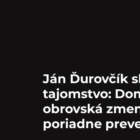
Ján Ďurovčík s
tajomstvo: Do
obrovská zmena
poriadne preve