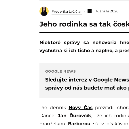
14. apríla 2026
Frederika Lyžičiar
Jeho rodinka sa tak čosk
Niektoré správy sa nehovoria hneď. Najskôr si ich človek nechá pre seba,
vychutná si ich ticho a naplno, a pres
GOOGLE NEWS
Sledujte interez v Google New
správy od nás budete mať ako p
Pre denník
Nový Čas
prezradil chor
Dance,
Ján Ďurovčík
, že ich rodink
manželkou
Barborou
sú v očakávaní 