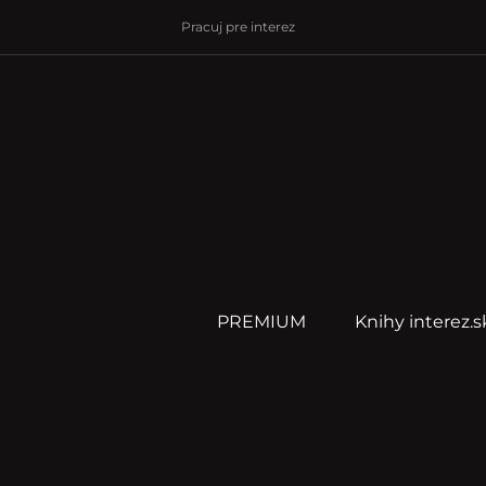
Pracuj pre interez
PREMIUM
Knihy interez.s