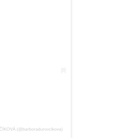
ROVČÍKOVÁ (@barboradurovcikova)