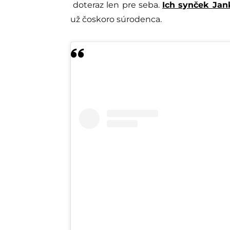
doteraz len pre seba.
Ich synček
Jan
už čoskoro súrodenca.