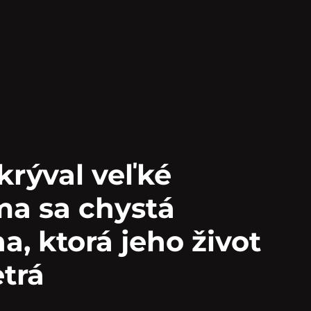
krýval veľké
ma sa chystá
, ktorá jeho život
trá