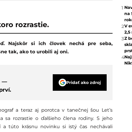
Nav
1
na 
rok
oro rozrastie.
V e
2
2,5
Z b
3
skl
prs
ne tak, ako to urobili aj oni.
Naj
4
Nik
s —
Pridať ako zdroj
rví.
eograf a teraz aj porotca v tanečnej šou Let’s
a sa rozrastie o ďalšieho člena rodiny. S jeho
a túto krásnu novinku si istý čas nechávali