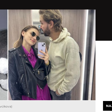
NA
vcikova)