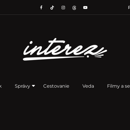
P
k
Správy
Cestovanie
Veda
Filmy a se