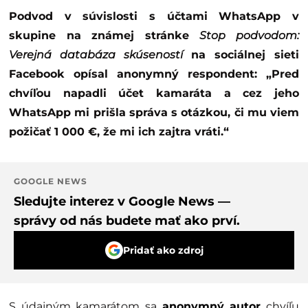
Podvod v súvislosti s účtami WhatsApp v
skupine na známej stránke
Stop podvodom:
Verejná databáza skúseností
na sociálnej sieti
Facebook opísal anonymný respondent: „Pred
chvíľou napadli účet kamaráta a cez jeho
WhatsApp mi prišla správa s otázkou, či mu viem
požičať 1 000 €, že mi ich zajtra vráti.“
GOOGLE NEWS
Sledujte interez v Google News —
správy od nás budete mať ako prví.
Pridať ako zdroj
S údajným kamarátom sa
anonymný autor
chvíľu