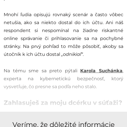
Mnohí ľudia opisujú rovnaký scenár a často vôbec
netušia, ako sa niekto dostal do ich účtu. Ani náš
respondent si nespomínal na žiadne riskantné
online správanie či prihlasovanie sa na pochybné
stránky. Na prvý pohľad to môže pôsobiť, akoby sa
útočník k ich účtu dostal
„odnikiaľ“
.
Na tému sme sa preto pýtali
Karola Suchánka
,
experta na kybernetickú bezpečnosť, ktorý
vysvetľuje, čo presne sa podľa neho stalo.
Zahlasuješ za moju dcérku v súťaži?
Veríme, že dôležité informácie