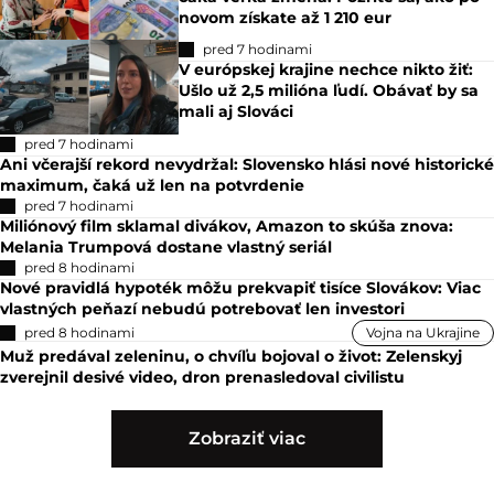
novom získate až 1 210 eur
pred 7 hodinami
V európskej krajine nechce nikto žiť:
Ušlo už 2,5 milióna ľudí. Obávať by sa
mali aj Slováci
pred 7 hodinami
Ani včerajší rekord nevydržal: Slovensko hlási nové historické
maximum, čaká už len na potvrdenie
pred 7 hodinami
Miliónový film sklamal divákov, Amazon to skúša znova:
Melania Trumpová dostane vlastný seriál
pred 8 hodinami
Nové pravidlá hypoték môžu prekvapiť tisíce Slovákov: Viac
vlastných peňazí nebudú potrebovať len investori
pred 8 hodinami
Vojna na Ukrajine
Muž predával zeleninu, o chvíľu bojoval o život: Zelenskyj
zverejnil desivé video, dron prenasledoval civilistu
Zobraziť viac