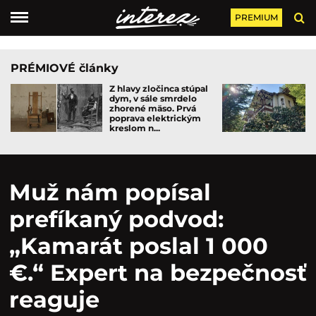
PREMIUM
PRÉMIOVÉ články
Z hlavy zločinca stúpal
dym, v sále smrdelo
zhorené mäso. Prvá
poprava elektrickým
kreslom n...
Muž nám popísal
prefíkaný podvod:
„Kamarát poslal 1 000
€.“ Expert na bezpečnosť
reaguje