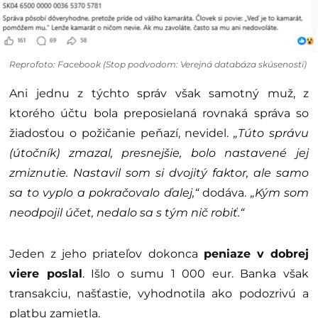
Reprofoto: Facebook (Stop podvodom: Verejná databáza skúseností)
Ani jednu z týchto správ však samotný muž, z
ktorého účtu bola preposielaná rovnaká správa so
žiadosťou o požičanie peňazí, nevidel.
„Túto správu
(útočník) zmazal, presnejšie, bolo nastavené jej
zmiznutie. Nastavil som si dvojitý faktor, ale samo
sa to vyplo a pokračovalo ďalej,“
dodáva.
„Kým som
neodpojil účet, nedalo sa s tým nič robiť.“
Jeden z jeho priateľov dokonca
peniaze v dobrej
viere poslal
. Išlo o sumu 1 000 eur. Banka však
transakciu, našťastie, vyhodnotila ako podozrivú a
platbu zamietla.