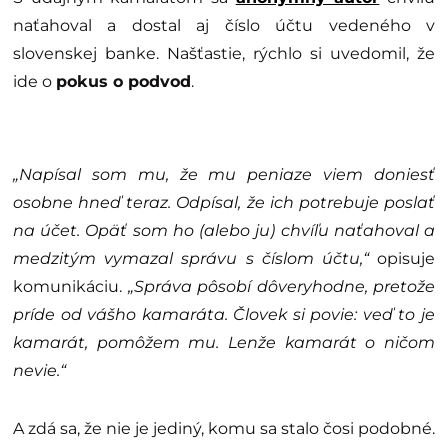
naťahoval a dostal aj číslo účtu vedeného v
slovenskej banke. Našťastie, rýchlo si uvedomil, že
ide o
pokus o podvod
.
„Napísal som mu, že mu peniaze viem doniesť
osobne hneď teraz. Odpísal, že ich potrebuje poslať
na účet. Opäť som ho (alebo ju) chvíľu naťahoval a
medzitým vymazal správu s číslom účtu,“
opisuje
komunikáciu.
„Správa pôsobí dôveryhodne, pretože
príde od vášho kamaráta. Človek si povie: veď to je
kamarát, pomôžem mu. Lenže kamarát o ničom
nevie.“
A zdá sa, že nie je jediný, komu sa stalo čosi podobné.