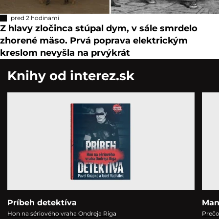
pred 2 hodinami
Z hlavy zločinca stúpal dym, v sále smrdelo
zhorené mäso. Prvá poprava elektrickým
kreslom nevyšla na prvýkrát
Knihy od interez.sk
Príbeh detektíva
Man
Hon na sériového vraha Ondreja Riga
Prečo