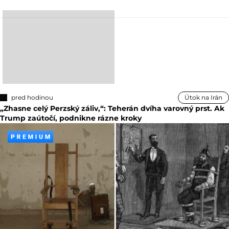
pred hodinou
Útok na Irán
„Zhasne celý Perzský záliv,“: Teherán dvíha varovný prst. Ak
Trump zaútočí, podnikne rázne kroky