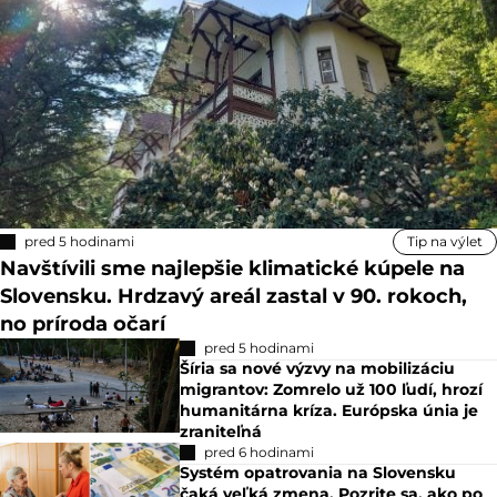
pred 5 hodinami
Tip na výlet
Navštívili sme najlepšie klimatické kúpele na
Slovensku. Hrdzavý areál zastal v 90. rokoch,
no príroda očarí
pred 5 hodinami
Šíria sa nové výzvy na mobilizáciu
migrantov: Zomrelo už 100 ľudí, hrozí
humanitárna kríza. Európska únia je
zraniteľná
pred 6 hodinami
Systém opatrovania na Slovensku
čaká veľká zmena. Pozrite sa, ako po