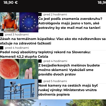
18,90 €
18,9
pred 2 hodinami
Čo jesť podľa znamenia zverokruhu?
Astrológovia majú jasno v tom, aké
potraviny by ste mali mať na tanieri
pred 3 hodinami
Zásah na termálnom kúpalisku: Viac ako sto návštevníkov sa
sťažuje na zdravotné ťažkosti
pred 4 hodinami
Padol nový absolútny teplotný rekord na Slovensku:
Namerali 42,2 stupňa Celzia
pred 4 hodinami
Z bezjadierkových melónov budete
možno sklamaní: Vyskúšali sme
pravidlo dvoch prstov
pred 5 hodinami
Nové kamery na cestách majú byť
ruskej výroby: Ministerstvo vnútra
obvinenia popiera