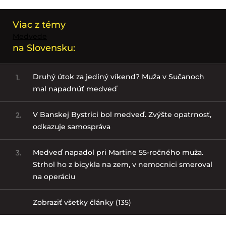
Viac z témy
Medvede
na Slovensku:
Druhý útok za jediný víkend? Muža v Sučanoch
1.
mal napadnúť medveď
V Banskej Bystrici bol medveď. Zvýšte opatrnosť,
2.
odkazuje samospráva
Medveď napadol pri Martine 55-ročného muža.
3.
Strhol ho z bicykla na zem, v nemocnici smeroval
na operáciu
Zobraziť všetky články (135)