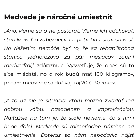
Medvede je náročné umiestniť
„Áno, vieme sa o ne postarať. Vieme ich odchovať,
stabilizovať a zabezpečiť im potrebnú starostlivosť.
No riešením nemôže byť to, že sa rehabilitačná
stanica jednorazovo za pár mesiacov zaplní
medveďmi,“
zdôrazňuje. Vysvetľuje, že dnes sú to
síce mláďatá, no o rok budú mať 100 kilogramov,
pričom medvede sa dožívajú aj 20 či 30 rokov.
„A to už nie je situácia, ktorú možno zvládať iba
dobrou vôľou, nasadením a improvizáciou.
Najťažšie na tom je, že stále nevieme, čo s nimi
bude ďalej. Medvede sú mimoriadne náročné na
umiestnenie. Doteraz sa nám nepodarilo nájsť