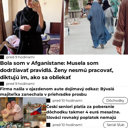
pred 9 hodinami
Bola som v Afganistane: Musela som
dodržiavať pravidlá. Ženy nesmú pracovať,
diktujú im, ako sa obliekať
pred 9 hodinami
Firma našla v ojazdenom aute dojímavý odkaz: Bývalá
majiteľka zanechala v priehradke prosbu
pred 10 hodinami
Dôchodky
Českí seniori platia za poberanie
dôchodku takmer 4 eurá mesačne.
Slováci rovnaký poplatok nemajú
pred 10 hodinami
Seriál Sľub