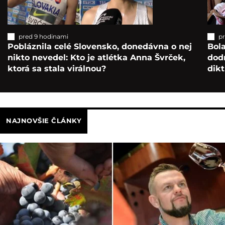
pred 9 hodinami
p
Pobláznila celé Slovensko, donedávna o nej
Bol
nikto nevedel: Kto je atlétka Anna Švrček,
dod
ktorá sa stala virálnou?
dikt
NAJNOVŠIE ČLÁNKY