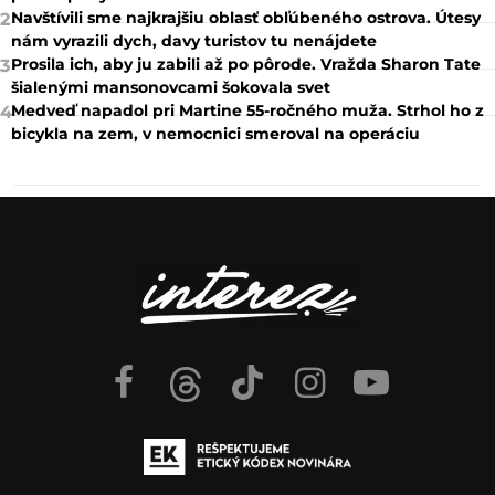
Navštívili sme najkrajšiu oblasť obľúbeného ostrova. Útesy
2
nám vyrazili dych, davy turistov tu nenájdete
Prosila ich, aby ju zabili až po pôrode. Vražda Sharon Tate
3
šialenými mansonovcami šokovala svet
Medveď napadol pri Martine 55-ročného muža. Strhol ho z
4
bicykla na zem, v nemocnici smeroval na operáciu