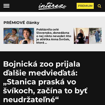
PREMIUM
PRÉMIOVÉ články
Pobláznila celé
Slovensko, donedávna
o nej nikto nevedel: Kto
je atlétka Anna Švrček,
ktorá ...
Bojnická zoo prijala
ďalšie medvieďatá:
„Stanica praská vo
švíkoch, začína to byť
neudržateľné“