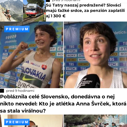
Sú Tatry naozaj predražené? Slováci
majú ťažké srdce, za penzión zaplatili
aj 1 300 €
pred 9 hodinami
Pobláznila celé Slovensko, donedávna o nej
nikto nevedel: Kto je atlétka Anna Švrček, ktorá
sa stala virálnou?