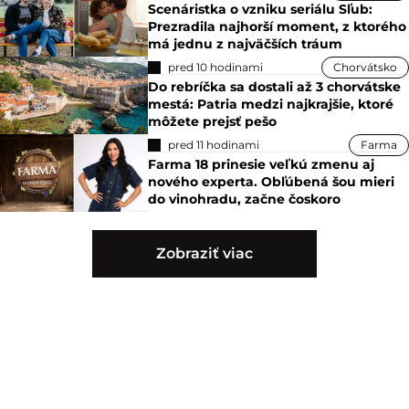
Scenáristka o vzniku seriálu Sľub:
Prezradila najhorší moment, z ktorého
má jednu z najväčších tráum
pred 10 hodinami
Chorvátsko
Do rebríčka sa dostali až 3 chorvátske
mestá: Patria medzi najkrajšie, ktoré
môžete prejsť pešo
pred 11 hodinami
Farma
Farma 18 prinesie veľkú zmenu aj
nového experta. Obľúbená šou mieri
do vinohradu, začne čoskoro
Zobraziť viac