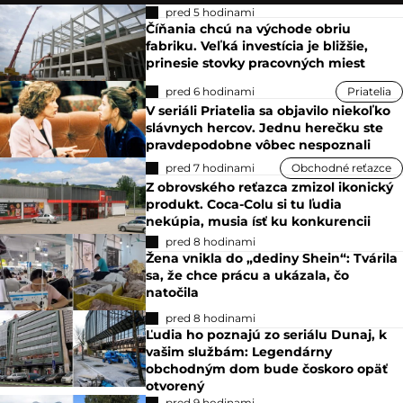
pred 5 hodinami
Číňania chcú na východe obriu
fabriku. Veľká investícia je bližšie,
prinesie stovky pracovných miest
pred 6 hodinami
Priatelia
V seriáli Priatelia sa objavilo niekoľko
slávnych hercov. Jednu herečku ste
pravdepodobne vôbec nespoznali
pred 7 hodinami
Obchodné reťazce
Z obrovského reťazca zmizol ikonický
produkt. Coca-Colu si tu ľudia
nekúpia, musia ísť ku konkurencii
pred 8 hodinami
Žena vnikla do „dediny Shein“: Tvárila
sa, že chce prácu a ukázala, čo
natočila
pred 8 hodinami
Ľudia ho poznajú zo seriálu Dunaj, k
vašim službám: Legendárny
obchodným dom bude čoskoro opäť
otvorený
pred 9 hodinami