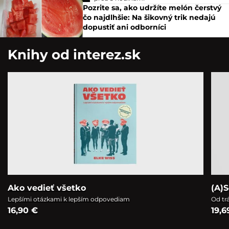
Pozrite sa, ako udržíte melón čerstvý
čo najdlhšie: Na šikovný trik nedajú
dopustiť ani odborníci
Knihy od interez.sk
Ako vedieť všetko
(A)S
Lepšími otázkami k lepším odpovediam
Od tr
16,90 €
19,6