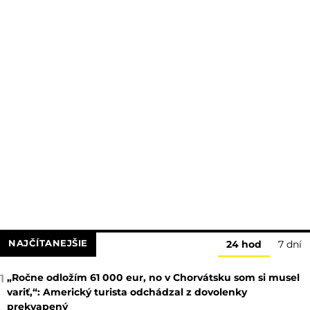
NAJČÍTANEJŠIE
24 hod
7 dní
„Ročne odložím 61 000 eur, no v Chorvátsku som si musel
1
variť,“: Americký turista odchádzal z dovolenky
prekvapený