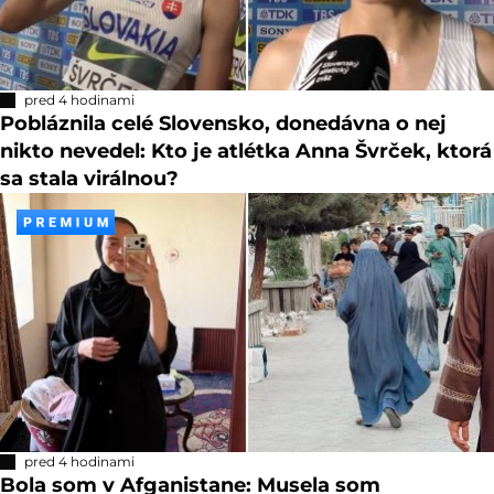
pred 4 hodinami
Pobláznila celé Slovensko, donedávna o nej
nikto nevedel: Kto je atlétka Anna Švrček, ktorá
sa stala virálnou?
pred 4 hodinami
Bola som v Afganistane: Musela som