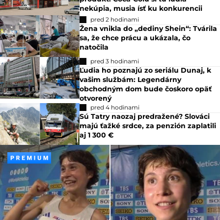
nekúpia, musia ísť ku konkurencii
pred 2 hodinami
Žena vnikla do „dediny Shein“: Tvárila
sa, že chce prácu a ukázala, čo
natočila
pred 3 hodinami
Ľudia ho poznajú zo seriálu Dunaj, k
vašim službám: Legendárny
obchodným dom bude čoskoro opäť
otvorený
pred 4 hodinami
Sú Tatry naozaj predražené? Slováci
majú ťažké srdce, za penzión zaplatili
aj 1 300 €