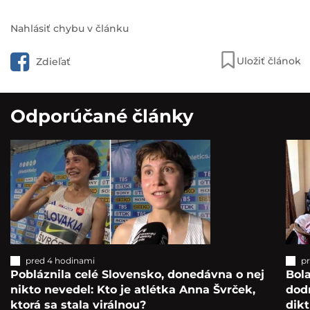
Nahlásiť chybu v článku
Uložiť článok
Zdieľať
Odporúčané články
pred 4 hodinami
p
Pobláznila celé Slovensko, donedávna o nej
Bol
nikto nevedel: Kto je atlétka Anna Švrček,
dod
ktorá sa stala virálnou?
dikt