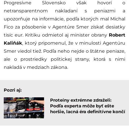
Progresívne Slovensko však hovorí o
netransparentnom nakladaní s peniazmi a
upozorňuje na informácie, podľa ktorých mal Michal
Fico za pôsobenie v Agentúre Smer získať desiatky
tisíc eur. Kritiku odmietol aj minister obrany
Robert
Kaliňák
, ktorý pripomenul, že v minulosti Agentúru
Smer viedol tiež. Podľa neho nejde o štátne peniaze,
ale o prostriedky politickej strany, ktorá s nimi
nakladá v medziach zákona.
Pozri aj:
Proteíny extrémne zdraželi:
Podľa experta môže byť ešte
horšie, lacná éra definitívne končí