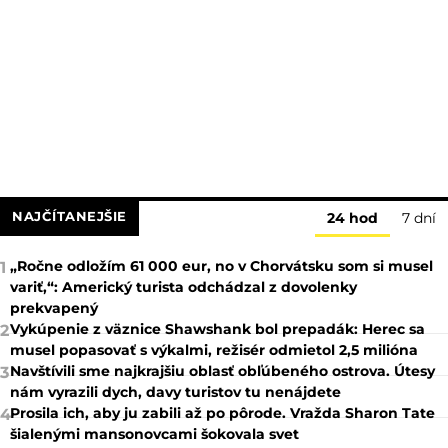
NAJČÍTANEJŠIE
24 hod
7 dní
„Ročne odložím 61 000 eur, no v Chorvátsku som si musel
1
variť,“: Americký turista odchádzal z dovolenky
prekvapený
Vykúpenie z väznice Shawshank bol prepadák: Herec sa
2
musel popasovať s výkalmi, režisér odmietol 2,5 milióna
Navštívili sme najkrajšiu oblasť obľúbeného ostrova. Útesy
3
nám vyrazili dych, davy turistov tu nenájdete
Prosila ich, aby ju zabili až po pôrode. Vražda Sharon Tate
4
šialenými mansonovcami šokovala svet