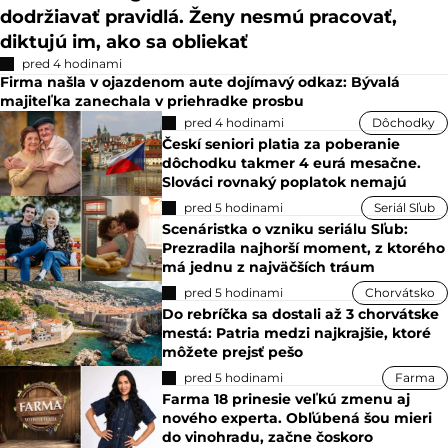
dodržiavať pravidlá. Ženy nesmú pracovať,
diktujú im, ako sa obliekať
pred 4 hodinami
Firma našla v ojazdenom aute dojímavý odkaz: Bývalá
majiteľka zanechala v priehradke prosbu
pred 4 hodinami
Dôchodky
Českí seniori platia za poberanie
dôchodku takmer 4 eurá mesačne.
Slováci rovnaký poplatok nemajú
pred 5 hodinami
Seriál Sľub
Scenáristka o vzniku seriálu Sľub:
Prezradila najhorší moment, z ktorého
má jednu z najväčších tráum
pred 5 hodinami
Chorvátsko
Do rebríčka sa dostali až 3 chorvátske
mestá: Patria medzi najkrajšie, ktoré
môžete prejsť pešo
pred 5 hodinami
Farma
Farma 18 prinesie veľkú zmenu aj
nového experta. Obľúbená šou mieri
do vinohradu, začne čoskoro