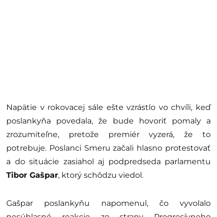
Napätie v rokovacej sále ešte vzrástlo vo chvíli, keď
poslankyňa povedala, že bude hovoriť pomaly a
zrozumiteľne, pretože premiér vyzerá, že to
potrebuje. Poslanci Smeru začali hlasno protestovať
a do situácie zasiahol aj podpredseda parlamentu
Tibor Gašpar
, ktorý schôdzu viedol.
Gašpar poslankyňu napomenul, čo vyvolalo
nesúhlasné reakcie zo strany Progresívneho