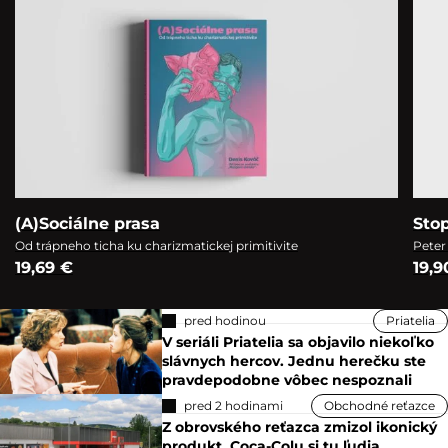
(A)Sociálne prasa
Sto
Od trápneho ticha ku charizmatickej primitivite
Peter
19,69 €
19,9
pred hodinou
Priatelia
V seriáli Priatelia sa objavilo niekoľko
slávnych hercov. Jednu herečku ste
pravdepodobne vôbec nespoznali
pred 2 hodinami
Obchodné reťazce
Z obrovského reťazca zmizol ikonický
produkt. Coca-Colu si tu ľudia