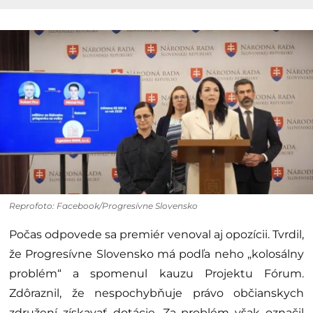
Reprofoto: Facebook/Progresívne Slovensko
Počas odpovede sa premiér venoval aj opozícii. Tvrdil,
že Progresívne Slovensko má podľa neho „kolosálny
problém“ a spomenul kauzu Projektu Fórum.
Zdôraznil, že nespochybňuje právo občianskych
združení získavať dotácie. Za problém však označil