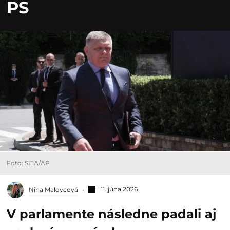
PS
Foto: SITA/AP
11. júna 2026
Nina Malovcová
V parlamente následne padali aj