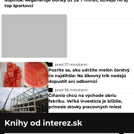
doplnok: Regeneruje bunky už za 7 minút, užívajú ho aj
top športovci
pred 37 minútami
Pozrite sa, ako udržíte melón čerstvý
čo najdlhšie: Na šikovný trik nedajú
dopustiť ani odborníci
pred 38 minútami
Číňania chcú na východe obriu
fabriku. Veľká investícia je bližšie,
prinesie stovky pracovných miest
Knihy od interez.sk