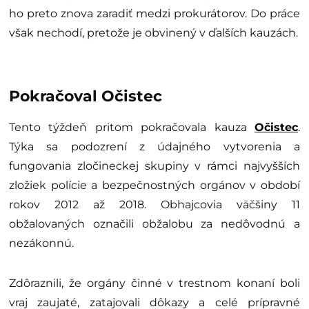
ho preto znova zaradiť medzi prokurátorov. Do práce
však nechodí, pretože je obvinený v ďalších kauzách.
Pokračoval Očistec
Tento týždeň pritom pokračovala kauza
Očistec
.
Týka sa podozrení z údajného vytvorenia a
fungovania zločineckej skupiny v rámci najvyšších
zložiek polície a bezpečnostných orgánov v období
rokov 2012 až 2018. Obhajcovia väčšiny 11
obžalovaných označili obžalobu za nedôvodnú a
nezákonnú.
Zdôraznili, že orgány činné v trestnom konaní boli
vraj zaujaté, zatajovali dôkazy a celé prípravné