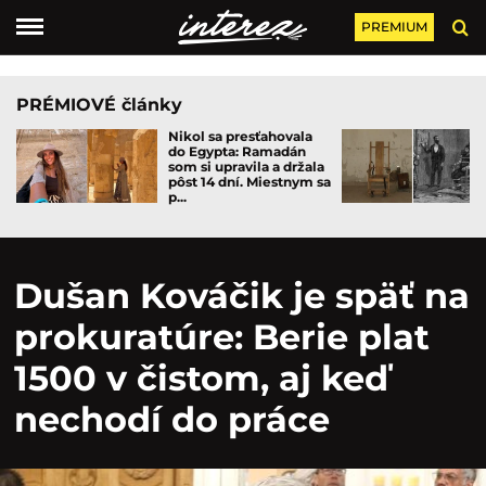
PREMIUM
PRÉMIOVÉ články
Nikol sa presťahovala
do Egypta: Ramadán
som si upravila a držala
pôst 14 dní. Miestnym sa
p...
Dušan Kováčik je späť na
prokuratúre: Berie plat
1500 v čistom, aj keď
nechodí do práce