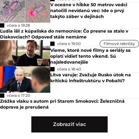
V oceáne v hĺbke 50 metrov vedci
natočili nevídanú vec: Ide o prvý
takýto záber v dejinách
včera o 19:28
Ľudia išli z kúpaliska do nemocnice: Čo presne sa stalo v
Diakovciach? Odpoveď stále nemáme
včera o 19:00
Filmové rebríčky
Vieme, ktoré nové filmy a seriály sa
oplatí vidieť tento víkend. Sú
najsledovanejšie
včera o 18:40
Litva varuje: Zvažuje Rusko útok na
kritickú infraštruktúru v Pobaltí?
včera o 17:20
Zrážka vlaku s autom pri Starom Smokovci: Železničná
doprava je prerušená
Zobraziť viac