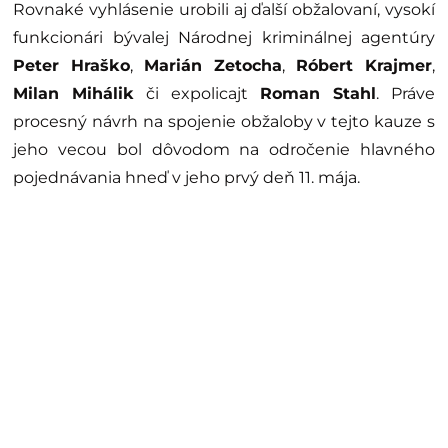
Rovnaké vyhlásenie urobili aj ďalší obžalovaní, vysokí
funkcionári bývalej Národnej kriminálnej agentúry
Peter Hraško
,
Marián Zetocha
,
Róbert Krajmer
,
Milan Mihálik
či expolicajt
Roman Stahl
. Práve
procesný návrh na spojenie obžaloby v tejto kauze s
jeho vecou bol dôvodom na odročenie hlavného
pojednávania hneď v jeho prvý deň 11. mája.