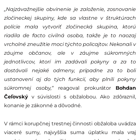
„Najzávažnejšie obvinenie je založenie, zosnovanie
zločineckej skupiny, kde sa vlastne v štruktúrach
polície mala vytvoriť zločinecká skupina, ktorú
riadila de facto civilná osoba, takže je to naozaj
vrcholné zneužitie moci týchto policajtov. Nekonali v
záujme občanov, ale v záujme súkromných
jednotlivcov, ktorí im zadávali pokyny a za to
dostávali nejaké odmeny, prípadne za to boli
ustanovení aj do tých funkcií, aby plnili pokyny
súkromnej osoby,“
reagoval prokurátor
Bohdan
Čeľovský
v súvislosti s obžalobou. Ako zdôraznil,
konanie je zákonné a dôvodné.
V rámci korupčnej trestnej činnosti obžaloba uvádza
viaceré sumy, najvyššia suma úplatku mala vraj