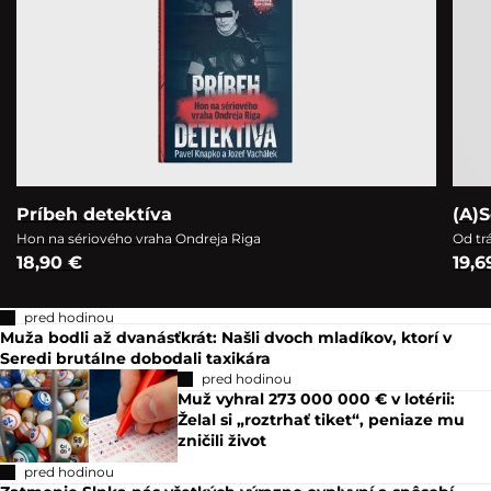
Príbeh detektíva
(A)S
Hon na sériového vraha Ondreja Riga
Od tr
18,90 €
19,6
pred hodinou
Muža bodli až dvanásťkrát: Našli dvoch mladíkov, ktorí v
Seredi brutálne dobodali taxikára
pred hodinou
Muž vyhral 273 000 000 € v lotérii:
Želal si „roztrhať tiket“, peniaze mu
zničili život
pred hodinou