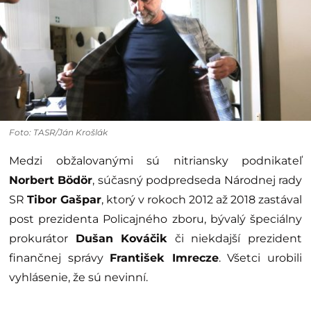
Foto: TASR/Ján Krošlák
Medzi obžalovanými sú nitriansky podnikateľ
Norbert Bödör
, súčasný podpredseda Národnej rady
SR
Tibor Gašpar
, ktorý v rokoch 2012 až 2018 zastával
post prezidenta Policajného zboru, bývalý špeciálny
prokurátor
Dušan Kováčik
či niekdajší prezident
finančnej správy
František Imrecze
. Všetci urobili
vyhlásenie, že sú nevinní.