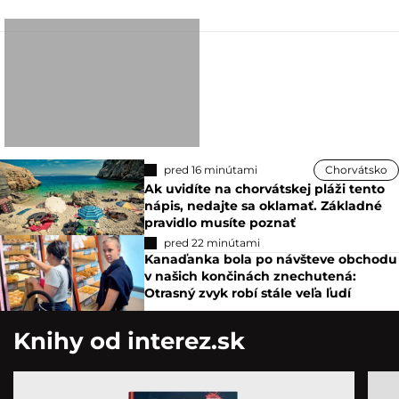
pred 16 minútami
Chorvátsko
Ak uvidíte na chorvátskej pláži tento
nápis, nedajte sa oklamať. Základné
pravidlo musíte poznať
pred 22 minútami
Kanaďanka bola po návšteve obchodu
v našich končinách znechutená:
Otrasný zvyk robí stále veľa ľudí
Knihy od interez.sk