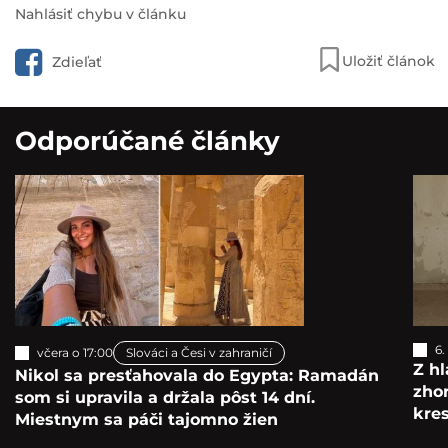
Nahlásiť chybu v článku
Uložiť článok
Zdieľať
Odporúčané články
6.
včera o 17:00
Slováci a Česi v zahraničí
Z hl
Nikol sa presťahovala do Egypta: Ramadán
zho
som si upravila a držala pôst 14 dní.
kre
Miestnym sa páči tajomno žien