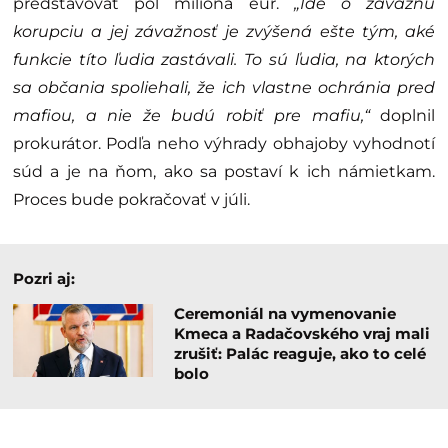
predstavovať pol milióna eur.
„Ide o závažnú
korupciu a jej závažnosť je zvýšená ešte tým, aké
funkcie títo ľudia zastávali. To sú ľudia, na ktorých
sa občania spoliehali, že ich vlastne ochránia pred
mafiou, a nie že budú robiť pre mafiu,“
doplnil
prokurátor. Podľa neho výhrady obhajoby vyhodnotí
súd a je na ňom, ako sa postaví k ich námietkam.
Proces bude pokračovať v júli.
Pozri aj:
Ceremoniál na vymenovanie
Kmeca a Radačovského vraj mali
zrušiť: Palác reaguje, ako to celé
bolo