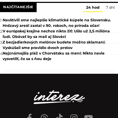
NAJČÍTANEJŠIE
24 hod
7 dní
Navštívili sme najlepšie klimatické kúpele na Slovensku.
1
Hrdzavý areál zastal v 90. rokoch, no príroda očarí
V európskej krajine nechce nikto žiť: Ušlo už 2,5 milióna
2
ľudí. Obávať by sa mali aj Slováci
Z bezjadierkových melónov budete možno sklamaní:
3
Vyskúšali sme pravidlo dvoch prstov
Najznámejšia pláž v Chorvátsku sa mení: Nikto nevie
4
vysvetliť, čo sa s ňou deje