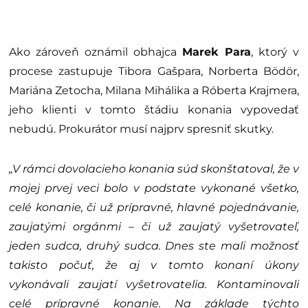
Ako zároveň oznámil obhajca
Marek Para
, ktorý v
procese zastupuje Tibora Gašpara, Norberta Bödör,
Mariána Zetocha, Milana Mihálika a Róberta Krajmera,
jeho klienti v tomto štádiu konania vypovedať
nebudú. Prokurátor musí najprv spresniť skutky.
„V rámci dovolacieho konania súd skonštatoval, že v
mojej prvej veci bolo v podstate vykonané všetko,
celé konanie, či už prípravné, hlavné pojednávanie,
zaujatými orgánmi – či už zaujatý vyšetrovateľ,
jeden sudca, druhý sudca. Dnes ste mali možnosť
takisto počuť, že aj v tomto konaní úkony
vykonávali zaujatí vyšetrovatelia. Kontaminovali
celé prípravné konanie. Na základe týchto