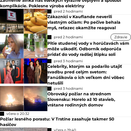
Zatmenie Slnka nás všetkých výrazne ovplyvní a spôsobí
komplikácie. Poklesne výroba elektriny
pred 2 hodinami
Zákazníci v Kauflande neverili
vlastným očiam: Po pečive behala
myš, reťazec okamžite reagoval
pred 2 hodinami
Zdravie
Pitie studenej vody v horúčavách vám
môže uškodiť. Odborník odporúča
pridať do vody radšej štipku soli
pred 3 hodinami
Celebrity, ktorým sa podarilo utajiť
svadbu pred celým svetom:
Fanúšikovia o ich veľkom dni vôbec
netušili
pred 3 hodinami
Obrovský požiar na strednom
Slovensku: Horelo až 10 stavieb,
vrátane rodinných domov
včera o 20:32
Požiar lesného porastu: V Trstíne zasahuje takmer 50
hasičov
včera o 19:40