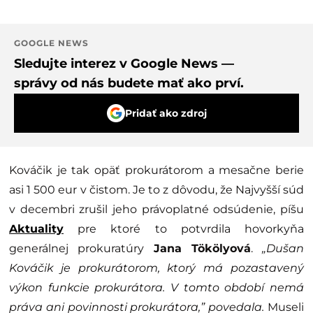
GOOGLE NEWS
Sledujte interez v Google News —
správy od nás budete mať ako prví.
Pridať ako zdroj
Kováčik je tak opäť prokurátorom a mesačne berie
asi 1 500 eur v čistom. Je to z dôvodu, že Najvyšší súd
v decembri zrušil jeho právoplatné odsúdenie, píšu
Aktuality
pre ktoré to potvrdila hovorkyňa
generálnej prokuratúry
Jana Tökölyová
.
„Dušan
Kováčik je prokurátorom, ktorý má pozastavený
výkon funkcie prokurátora. V tomto období nemá
práva ani povinnosti prokurátora,” povedala.
Museli