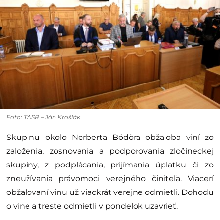
Foto: TASR – Ján Krošlák
Skupinu okolo Norberta Bödöra obžaloba viní zo
založenia, zosnovania a podporovania zločineckej
skupiny, z podplácania, prijímania úplatku či zo
zneužívania právomoci verejného činiteľa. Viacerí
obžalovaní vinu už viackrát verejne odmietli. Dohodu
o vine a treste odmietli v pondelok uzavrieť.