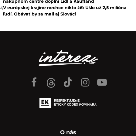
nákupnom centre doplní Lidl a Kaufland
V európskej krajine nechce nikto žiť: Ušlo už 2,5 milióna
4
ľudí. Obávať by sa mali aj Slováci
O nás