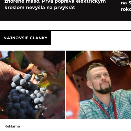
zhorené mäso. Prvá poprava elektrickým
na S
kreslom nevyšla na prvýkrát
roko
NAJNOVŠIE ČLÁNKY
Reklama