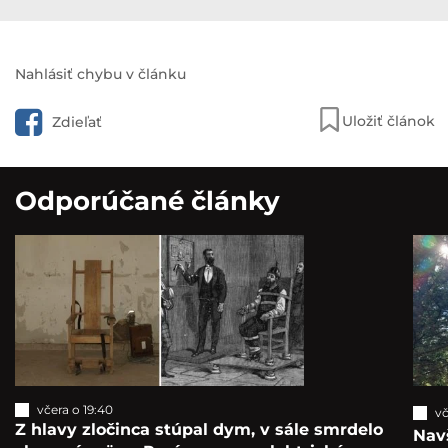
Nahlásiť chybu v článku
Uložiť článok
Zdieľať
Odporúčané články
včera o 19:40
vč
Z hlavy zločinca stúpal dym, v sále smrdelo
Navš