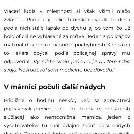
Viacerí ľudia v miestnosti si však všimli niečo
zvláštne. Rodičia aj policajti neskôr uviedli, že dieťa
podľa nich stále lapalo po dychu aj po tom, čo už
bolo oficiálne vyhlásené za mŕtve. Jeden z policajtov
mal mať dokonca o diagnóze pochybnosti. Keď sa na
to lekára opýtal, podľa policajnej správy mu
odpovedal:
„Vy robte svoju prácu a ja budem robiť
svoju. Neštudoval som medicínu bez dôvodu.“
V márnici počuli ďalší nádych
Približne o hodinu neskôr, keď sa zdravotníci
pripravovali previezť telo do chladiacej miestnosti
slúžiacej ako nemocničná márnica, jeden z
vyšetrovateľov tu mal údajne začuť ďalší nádych
dieťaťa. Chlapca následne opätovne vyšetrili a zistili,