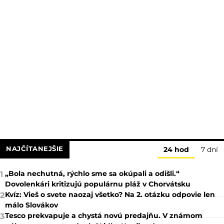
NAJČÍTANEJŠIE
24 hod
7 dní
„Bola nechutná, rýchlo sme sa okúpali a odišli.“
1
Dovolenkári kritizujú populárnu pláž v Chorvátsku
Kvíz: Vieš o svete naozaj všetko? Na 2. otázku odpovie len
2
málo Slovákov
Tesco prekvapuje a chystá novú predajňu. V známom
3