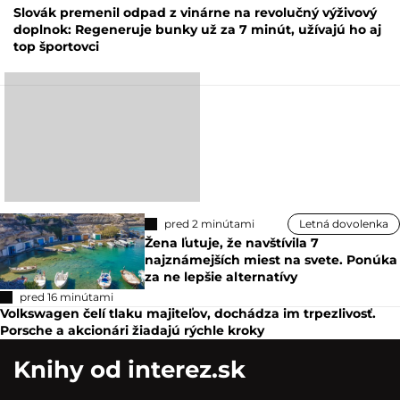
Slovák premenil odpad z vinárne na revolučný výživový
doplnok: Regeneruje bunky už za 7 minút, užívajú ho aj
top športovci
pred 2 minútami
Letná dovolenka
Žena ľutuje, že navštívila 7
najznámejších miest na svete. Ponúka
za ne lepšie alternatívy
pred 16 minútami
Volkswagen čelí tlaku majiteľov, dochádza im trpezlivosť.
Porsche a akcionári žiadajú rýchle kroky
Knihy od interez.sk