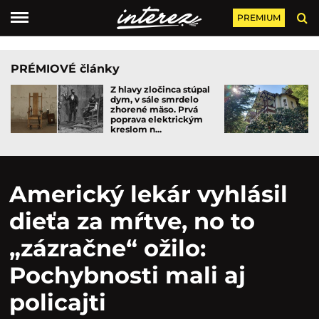
PREMIUM
PRÉMIOVÉ články
Z hlavy zločinca stúpal
dym, v sále smrdelo
zhorené mäso. Prvá
poprava elektrickým
kreslom n...
Americký lekár vyhlásil
dieťa za mŕtve, no to
„zázračne“ ožilo:
Pochybnosti mali aj
policajti