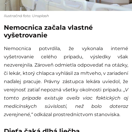
Ilustračná foto: Unsplash
Nemocnica začala vlastné
vyšetrovanie
Nemocnica potvrdila, že vykonala interné
vyšetrovanie celého prípadu, výsledky však
nezverejnila. Zároveň odmietla odpovedať na otázky,
či lekár, ktorý chlapca vyhlásil za mŕtveho, v zariadení
naďalej pracuje. Právny zástupca lekára uviedol, že
verejnosť zatiaľ nepozná všetky okolnosti prípadu.
„V
tomto prípade existuje oveľa viac faktických aj
medicínskych súvislostí, než bolo doteraz
zverejnené,“
odkázal prostredníctvom stanoviska.
Dieťa čaká dlhá liečba