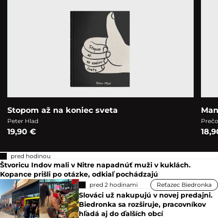
Stopom až na koniec sveta
Man
Peter Hlad
Prečo
19,90 €
18,9
pred hodinou
Štvoricu Indov mali v Nitre napadnúť muži v kuklách.
Kopance prišli po otázke, odkiaľ pochádzajú
pred 2 hodinami
Reťazec Biedronka
Slováci už nakupujú v novej predajni.
Biedronka sa rozširuje, pracovníkov
hľadá aj do ďalších obcí