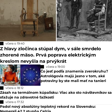
včera o 19:40
Z hlavy zločinca stúpal dym, v sále smrdelo
zhorené mäso. Prvá poprava elektrickým
kreslom nevyšla na prvýkrát
včera o 19:00
Čo jesť podľa znamenia zverokruhu?
Astrológovia majú jasno v tom, aké
potraviny by ste mali mať na tanieri
včera o 18:12
Zásah na termálnom kúpalisku: Viac ako sto návštevníkov sa
sťažuje na zdravotné ťažkosti
včera o 17:32
Padol nový absolútny teplotný rekord na Slovensku:
Namerali 42,2 stupňa Celzia