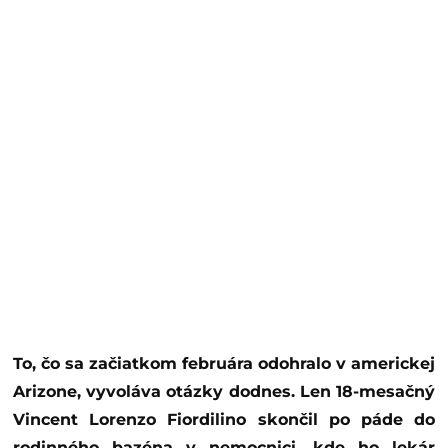
To, čo sa začiatkom februára odohralo v americkej
Arizone, vyvoláva otázky dodnes. Len 18-mesačný
Vincent Lorenzo Fiordilino skončil po páde do
rodinného bazéna v nemocnici, kde ho lekár