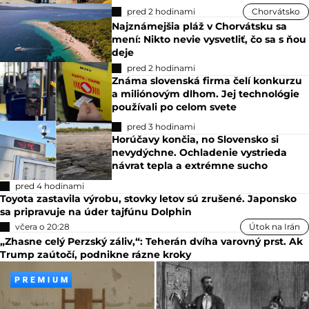
pred 2 hodinami
Chorvátsko
Najznámejšia pláž v Chorvátsku sa
mení: Nikto nevie vysvetliť, čo sa s ňou
deje
pred 2 hodinami
Známa slovenská firma čelí konkurzu
a miliónovým dlhom. Jej technológie
používali po celom svete
pred 3 hodinami
Horúčavy končia, no Slovensko si
nevydýchne. Ochladenie vystrieda
návrat tepla a extrémne sucho
pred 4 hodinami
Toyota zastavila výrobu, stovky letov sú zrušené. Japonsko
sa pripravuje na úder tajfúnu Dolphin
včera o 20:28
Útok na Irán
„Zhasne celý Perzský záliv,“: Teherán dvíha varovný prst. Ak
Trump zaútočí, podnikne rázne kroky