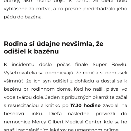
otázky, ako mohlo dôjsť k tomu, že dieťa bolo
vyhlásené za mŕtve, a čo presne predchádzalo jeho
pádu do bazéna.
Rodina si údajne nevšimla, že
odišiel k bazénu
K incidentu došlo počas finále Super Bowlu.
Vyšetrovatelia sa domnievajú, že rodičia si nemuseli
všimnúť, že ich syn odišiel z dohľadu a dostal sa k
bazénu pri rodinnom dome. Keď ho našli, plával vo
vode tvárou dole. Jeden z príbuzných okamžite začal
s resuscitáciou a krátko po
17.30 hodine
zavolali na
tiesňovú linku. Dieťa následne previezli do
nemocnice Mercy Gilbert Medical Center, kde sa ho
snažil zachrániť tím lekárov na urgentnom príjme.