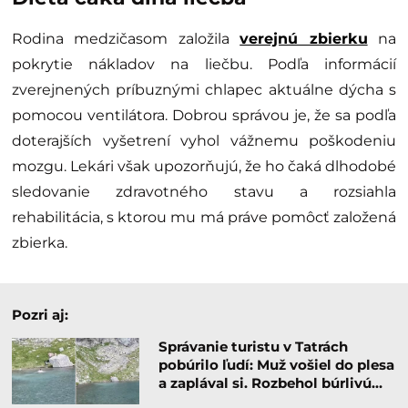
Rodina medzičasom založila
verejnú zbierku
na
pokrytie nákladov na liečbu. Podľa informácií
zverejnených príbuznými chlapec aktuálne dýcha s
pomocou ventilátora. Dobrou správou je, že sa podľa
doterajších vyšetrení vyhol vážnemu poškodeniu
mozgu. Lekári však upozorňujú, že ho čaká dlhodobé
sledovanie zdravotného stavu a rozsiahla
rehabilitácia, s ktorou mu má práve pomôcť založená
zbierka.
Pozri aj:
Správanie turistu v Tatrách
pobúrilo ľudí: Muž vošiel do plesa
a zaplával si. Rozbehol búrlivú…