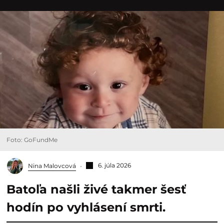
Foto: GoFundMe
6. júla 2026
Nina Malovcová
Batoľa našli živé takmer šesť
hodín po vyhlásení smrti.