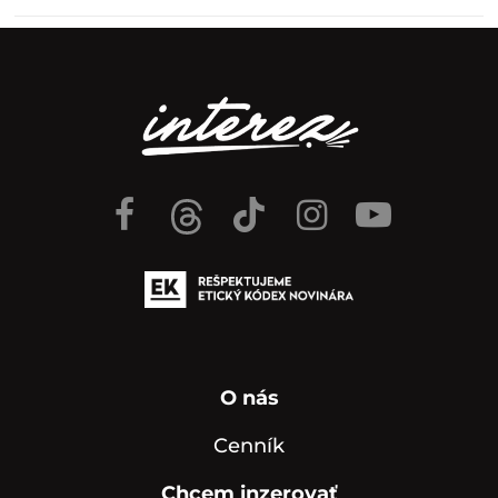
O nás
Cenník
Chcem inzerovať