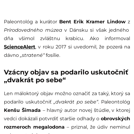
Paleontológ a kurátor
Bent Erik Kramer Lindow
z
Prírodovedného múzea
v Dánsku si však jedného
dňa všimol zvláštnu krabicu. Ako informoval
ScienceAlert
, v roku 2017 si uvedomil, že pozerá na
dávno
„stratené“
fosílie.
Vzácny objav sa podarilo uskutočniť
„dvakrát po sebe“
Len máloktorý objav možno označiť za taký, ktorý sa
podarilo uskutočniť
„dvakrát po sebe“
. Paleontológ
Kenšu Šimada
– hlavný autor novej štúdie, v ktorej
vedci dokázali potvrdiť staršie odhady o
obrovských
rozmeroch megalodona
– priznal, že údiv neminul