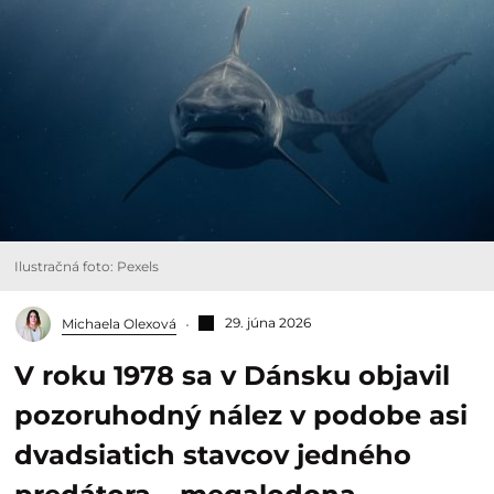
Ilustračná foto: Pexels
29. júna 2026
Michaela Olexová
V roku 1978 sa v Dánsku objavil
pozoruhodný nález v podobe asi
dvadsiatich stavcov jedného