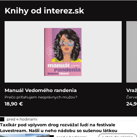
Knihy od interez.sk
Manuál Vedomého randenia
Vra
Prečo priťahujem nesprávnych mužov?
Červe
18,90 €
24,
pred 4 hodinami
Taxikár pod vplyvom drog rozvážal ľudí na festivale
Lovestream. Našli u neho nádobu so sušenou látkou