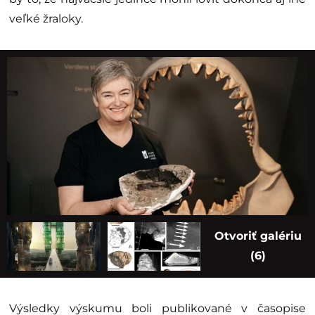
veľké žraloky.
Otvoriť galériu
(6)
Výsledky výskumu boli publikované v časopise