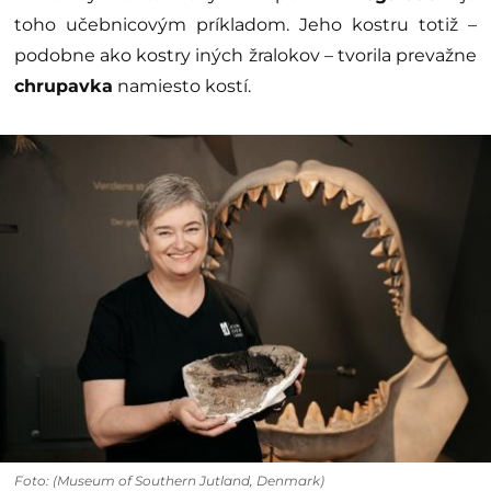
toho učebnicovým príkladom. Jeho kostru totiž –
podobne ako kostry iných žralokov – tvorila prevažne
chrupavka
namiesto kostí.
Foto: (Museum of Southern Jutland, Denmark)