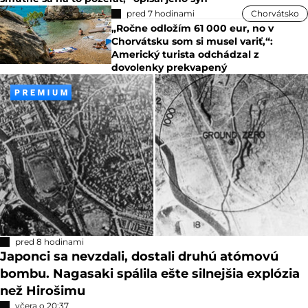
pred 7 hodinami
Chorvátsko
„Ročne odložím 61 000 eur, no v
Chorvátsku som si musel variť,“:
Americký turista odchádzal z
dovolenky prekvapený
pred 8 hodinami
Japonci sa nevzdali, dostali druhú atómovú
bombu. Nagasaki spálila ešte silnejšia explózia
než Hirošimu
včera o 20:37