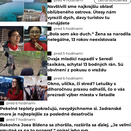
pred 4 hodinami
Letná dovolenka
Navštívili sme najkrajšiu oblasť
obľúbeného ostrova. Útesy nám
vyrazili dych, davy turistov tu
nenájdete
pred 5 hodinami
„Bola som ako duch.“ Žena sa narodila
nelegálne, 13 rokov neexistovala
pred 5 hodinami
Dvaja mladíci napadli v Seredi
taxikára, schytal 13 bodných rán. Sú
obvinení z pokusu o vraždu
pred 6 hodinami
Okno, ulička, či stred? Letušky s
dlhoročnou praxou odhalili, čo o vás
prezradí výber miesta v lietadle
pred 6 hodinami
Pekelné teploty pokračujú, nevydýchneme si. Jadranské
more je najteplejšie za posledné desaťročia
pred 7 hodinami
Rakovina Joea Bidena sa zhoršila, rozšírila sa ďalej. „Je veľmi
smutné sa na to pozerať,“ opísal jeho syn