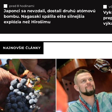
pred 8 hodinami
vč
Japonci sa nevzdali, dostali druhú atómovú
Vyk
bombu. Nagasaki spálila ešte silnejšia
pre
explózia než Hirošimu
výka
NAJNOVŠIE ČLÁNKY