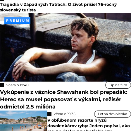
Tragédia v Západných Tatrách: O život prišiel 76-ročný
slovenský turista
včera o 19:40
Tip na film
Vykúpenie z väznice Shawshank bol prepadák:
Herec sa musel popasovať s výkalmi, režisér
odmietol 2,5 milióna
včera o 19:35
Letná dovolenka
V obľúbenom rezorte hryzú
dovolenkárov ryby: Jeden popísal, ako