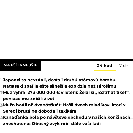
NAJČÍTANEJŠIE
24 hod
7 dní
Japonci sa nevzdali, dostali druhú atómovú bombu.
1
Nagasaki spálila ešte silnejšia explózia než Hirošimu
Muž vyhral 273 000 000 € v lotérii: Želal si „roztrhať tiket“,
2
peniaze mu zničili život
Muža bodli až dvanásťkrát: Našli dvoch mladíkov, ktorí v
3
Seredi brutálne dobodali taxikára
Kanaďanka bola po návšteve obchodu v našich končinách
4
znechutená: Otrasný zvyk robí stále veľa ľudí