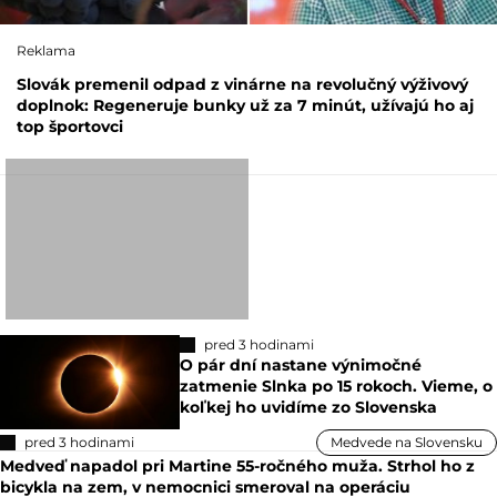
Reklama
Slovák premenil odpad z vinárne na revolučný výživový
doplnok: Regeneruje bunky už za 7 minút, užívajú ho aj
top športovci
pred 3 hodinami
O pár dní nastane výnimočné
zatmenie Slnka po 15 rokoch. Vieme, o
koľkej ho uvidíme zo Slovenska
pred 3 hodinami
Medvede na Slovensku
Medveď napadol pri Martine 55-ročného muža. Strhol ho z
bicykla na zem, v nemocnici smeroval na operáciu