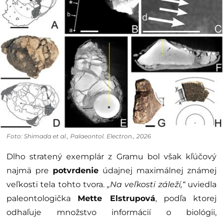
Foto: Shimada et al., Palaeontol. Electron., 2026
Dlho stratený exemplár z Gramu bol však kľúčový
najmä pre
potvrdenie
údajnej maximálnej známej
veľkosti tela tohto tvora.
„Na veľkosti záleží,“
uviedla
paleontologička
Mette Elstrupová
, podľa ktorej
odhaľuje množstvo informácií o biológii,