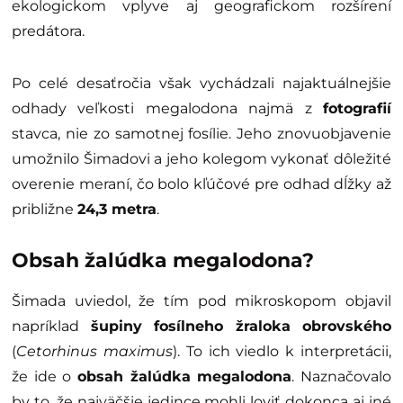
ekologickom vplyve aj geografickom rozšírení
predátora.
Po celé desaťročia však vychádzali najaktuálnejšie
odhady veľkosti megalodona najmä z
fotografií
stavca, nie zo samotnej fosílie. Jeho znovuobjavenie
umožnilo Šimadovi a jeho kolegom vykonať dôležité
overenie meraní, čo bolo kľúčové pre odhad dĺžky až
približne
24,3 metra
.
Obsah žalúdka megalodona?
Šimada uviedol, že tím pod mikroskopom objavil
napríklad
šupiny fosílneho žraloka obrovského
(
Cetorhinus maximus
). To ich viedlo k interpretácii,
že ide o
obsah žalúdka megalodona
. Naznačovalo
by to, že najväčšie jedince mohli loviť dokonca aj iné