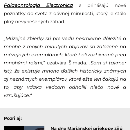
Palaeontologia Electronica
a prinášajú nové
poznatky do sveta z dávnej minulosti, ktorý je stále
plný nevyriešených záhad.
„Múzejné zbierky sú pre vedu nesmierne dôležité a
mnohé z mojich minulých objavov sú založené na
múzejných exemplároch, ktoré boli zozbierané pred
mnohými rokmi,“
uzatvára Šimada.
„Som si takmer
istý, že existuje mnoho ďalších historicky známych
aj neznámych exemplárov, ktoré ešte len čakajú na
to, aby vďaka vedcom odhalili niečo nové a
vzrušujúce.“
Pozri aj:
Na dne Mariánskej priekopy žijú