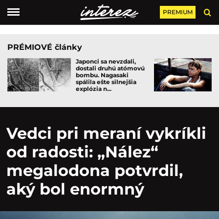
PREMIUM
PRÉMIOVÉ články
Japonci sa nevzdali,
dostali druhú atómovú
bombu. Nagasaki
spálila ešte silnejšia
explózia n...
Vedci pri meraní vykríkli
od radosti: „Nález“
megalodona potvrdil,
aký bol enormný