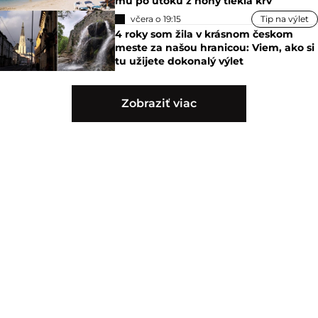
mu po útoku z nohy tiekla krv
včera o 19:15
Tip na výlet
4 roky som žila v krásnom českom
meste za našou hranicou: Viem, ako si
tu užijete dokonalý výlet
Zobraziť viac