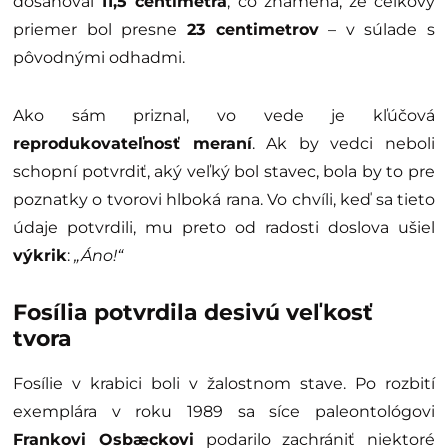
dosahoval
11,5 centimetra
, čo znamená, že celkový
priemer bol presne
23 centimetrov
– v súlade s
pôvodnými odhadmi.
Ako sám priznal, vo vede je kľúčová
reprodukovateľnosť meraní
. Ak by vedci neboli
schopní potvrdiť, aký veľký bol stavec, bola by to pre
poznatky o tvorovi hlboká rana. Vo chvíli, keď sa tieto
údaje potvrdili, mu preto od radosti doslova ušiel
výkrik
:
„Áno!“
Fosília potvrdila desivú veľkosť
tvora
Fosílie v krabici boli v žalostnom stave. Po rozbití
exemplára v roku 1989 sa síce paleontológovi
Frankovi Osbæckovi
podarilo zachrániť niektoré