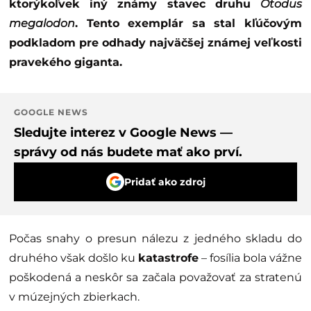
ktorýkoľvek iný známy stavec druhu
Otodus
megalodon
. Tento exemplár sa stal kľúčovým
podkladom pre odhady najväčšej známej veľkosti
pravekého giganta.
GOOGLE NEWS
Sledujte interez v Google News —
správy od nás budete mať ako prví.
Pridať ako zdroj
Počas snahy o presun nálezu z jedného skladu do
druhého však došlo ku
katastrofe
– fosília bola vážne
poškodená a neskôr sa začala považovať za stratenú
v múzejných zbierkach.