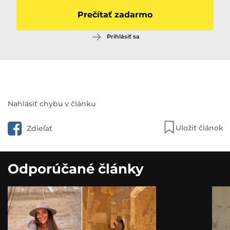
Prečítať zadarmo
Prihlásiť sa
Pozri aj:
Nahlásiť chybu v článku
Slovensko už nechce ani
Maďarsko: Magyar si na návštevu
Uložiť článok
Zdieľať
vyberá iné metropoly, Bratislava
podľa Jurík…
Odporúčané články