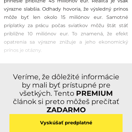
prinesie približne 45 miliónov eur. Realita je však
výrazne slabšia. Odhady hovoria, že výsledný prínos
môže byť len okolo 15 miliónov eur. Samotné
príplatky za prácu počas sviatkov môžu štát stáť
približne 10 miliónov eur. To znamená, že efekt
opatrenia sa výrazne znižuje a jeho ekonomický
prínos je otázny.
Veríme, že dôležité informácie
by mali byť prístupné pre
všetkých. Tento
PREMIUM
článok si preto môžeš prečítať
ZADARMO
Vyskúšať predplatné