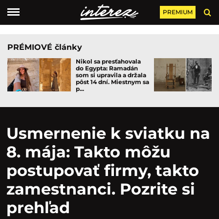
PREMIUM
PRÉMIOVÉ články
Nikol sa presťahovala
do Egypta: Ramadán
som si upravila a držala
pôst 14 dní. Miestnym sa
p...
Usmernenie k sviatku na
8. mája: Takto môžu
postupovať firmy, takto
zamestnanci. Pozrite si
prehľad