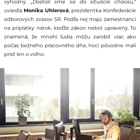
výhodný.
„Dostali sme sa do situácie chaosu,“
uviedla
Monika Uhlerová
, prezidentka Konfederácie
odborových zväzov SR. Podľa nej majú zamestnanci
na príplatky nárok, keďže zákon nebol upravený. To
znamená, že mnohí ľudia môžu zarobiť viac ako
počas bežného pracovného dňa, hoci pôvodne mali
prísť len o voľno.