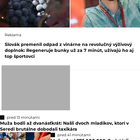
Reklama
Slovák premenil odpad z vinárne na revolučný výživový
doplnok: Regeneruje bunky už za 7 minút, užívajú ho aj
top športovci
pred 13 minútami
Muža bodli až dvanásťkrát: Našli dvoch mladíkov, ktorí v
Seredi brutálne dobodali taxikára
pred 41 minútami