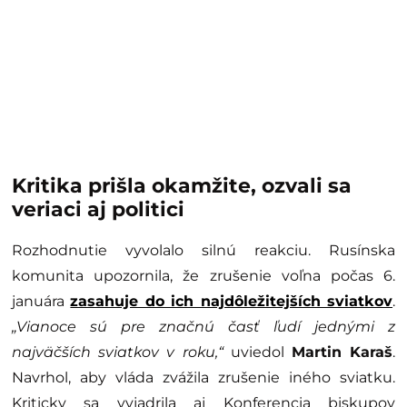
Kritika prišla okamžite, ozvali sa
veriaci aj politici
Rozhodnutie vyvolalo silnú reakciu. Rusínska
komunita upozornila, že zrušenie voľna počas 6.
januára
zasahuje do ich najdôležitejších sviatkov
.
„Vianoce sú pre značnú časť ľudí jednými z
najväčších sviatkov v roku,“
uviedol
Martin Karaš
.
Navrhol, aby vláda zvážila zrušenie iného sviatku.
Kriticky sa vyjadrila aj Konferencia biskupov