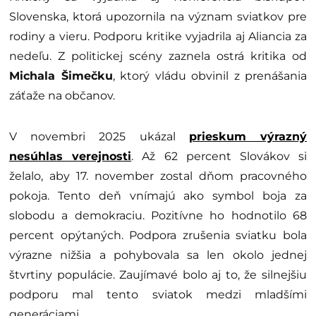
Slovenska, ktorá upozornila na význam sviatkov pre
rodiny a vieru. Podporu kritike vyjadrila aj Aliancia za
nedeľu. Z politickej scény zaznela ostrá kritika od
Michala Šimečku
, ktorý vládu obvinil z prenášania
záťaže na občanov.
V novembri 2025 ukázal
prieskum výrazný
nesúhlas verejnosti
. Až 62 percent Slovákov si
želalo, aby 17. november zostal dňom pracovného
pokoja. Tento deň vnímajú ako symbol boja za
slobodu a demokraciu. Pozitívne ho hodnotilo 68
percent opýtaných. Podpora zrušenia sviatku bola
výrazne nižšia a pohybovala sa len okolo jednej
štvrtiny populácie. Zaujímavé bolo aj to, že silnejšiu
podporu mal tento sviatok medzi mladšími
generáciami.