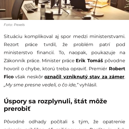
Foto: Pexels
Situáciu komplikoval aj spor medzi ministerstvami.
Rezort práce tvrdil, že problém patrí pod
ministerstvo financií. To, naopak, poukazuje na
Zákonník práce. Minister práce
Erik Tomáš
pôvodne
hovoril o chybe, ktorú treba opraviť. Premiér
Robert
Fico
však neskôr
označil vzniknutý stav za zámer
.
„My sme presne vedeli, o čo ide,“
vyhlásil.
Úspory sa rozplynuli, štát môže
prerobiť
Pôvodné odhady počítali s tým, že opatrenie