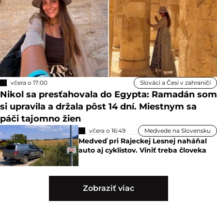
včera o 17:00
Slováci a Česi v zahraničí
Nikol sa presťahovala do Egypta: Ramadán som
si upravila a držala pôst 14 dní. Miestnym sa
páči tajomno žien
včera o 16:49
Medvede na Slovensku
Medveď pri Rajeckej Lesnej naháňal
auto aj cyklistov. Viniť treba človeka
Zobraziť viac