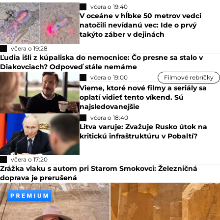
včera o 19:40
V oceáne v hĺbke 50 metrov vedci
natočili nevídanú vec: Ide o prvý
takýto záber v dejinách
včera o 19:28
Ľudia išli z kúpaliska do nemocnice: Čo presne sa stalo v
Diakovciach? Odpoveď stále nemáme
včera o 19:00
Filmové rebríčky
Vieme, ktoré nové filmy a seriály sa
oplatí vidieť tento víkend. Sú
najsledovanejšie
včera o 18:40
Litva varuje: Zvažuje Rusko útok na
kritickú infraštruktúru v Pobaltí?
včera o 17:20
Zrážka vlaku s autom pri Starom Smokovci: Železničná
doprava je prerušená