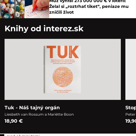
Muž vyhral 273 000 000 € v lotérii:
Želal si „roztrhať tiket“, peniaze mu
zničili život
Knihy od interez.sk
Tuk - Náš tajný orgán
Sto
Liesbeth van Rossum a Mariëtte Boon
Peter
18,90 €
19,9