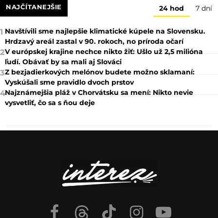
NAJČÍTANEJŠIE
24 hod
7 dní
Navštívili sme najlepšie klimatické kúpele na Slovensku.
1
Hrdzavý areál zastal v 90. rokoch, no príroda očarí
V európskej krajine nechce nikto žiť: Ušlo už 2,5 milióna
2
ľudí. Obávať by sa mali aj Slováci
Z bezjadierkových melónov budete možno sklamaní:
3
Vyskúšali sme pravidlo dvoch prstov
Najznámejšia pláž v Chorvátsku sa mení: Nikto nevie
4
vysvetliť, čo sa s ňou deje