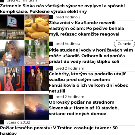
pred 43 minútami
Zatmenie Slnka nás všetkých výrazne ovplyvní a spôsobí
komplikácie. Poklesne výroba elektriny
pred hodinou
Zákazníci v Kauflande neverili
vlastným očiam: Po pečive behala
myš, reťazec okamžite reagoval
pred hodinou
Zdravie
Pitie studenej vody v horúčavách vám
môže uškodiť. Odborník odporúča
pridať do vody radšej štipku soli
pred 2 hodinami
Celebrity, ktorým sa podarilo utajiť
svadbu pred celým svetom:
Fanúšikovia o ich veľkom dni vôbec
netušili
pred 2 hodinami
Obrovský požiar na strednom
Slovensku: Horelo až 10 stavieb,
vrátane rodinných domov
včera o 20:32
Požiar lesného porastu: V Trstíne zasahuje takmer 50
hasičov