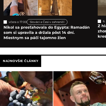
6.
včera o 17:00
Slováci a Česi v zahraničí
Z hl
Nikol sa presťahovala do Egypta: Ramadán
zho
som si upravila a držala pôst 14 dní.
kre
Miestnym sa páči tajomno žien
NAJNOVŠIE ČLÁNKY