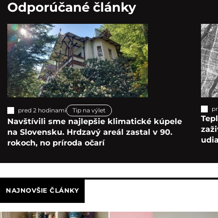
Odporúčané články
pr
pred 2 hodinami
Tip na výlet
Tepl
Navštívili sme najlepšie klimatické kúpele
zaž
na Slovensku. Hrdzavý areál zastal v 90.
udia
rokoch, no príroda očarí
NAJNOVŠIE ČLÁNKY