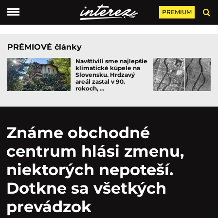
PREMIUM
PRÉMIOVÉ články
Navštívili sme najlepšie
klimatické kúpele na
Slovensku. Hrdzavý
areál zastal v 90.
rokoch, ...
Známe obchodné
centrum hlási zmenu,
niektorých nepoteší.
Dotkne sa všetkých
prevádzok