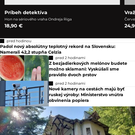
Príbeh detektíva
Vra
Hon na sériového vraha Ondreja Riga
Červe
18,90 €
24,
pred hodinou
Padol nový absolútny teplotný rekord na Slovensku:
Namerali 42,2 stupňa Celzia
pred 2 hodinami
Z bezjadierkových melónov budete
možno sklamaní: Vyskúšali sme
pravidlo dvoch prstov
pred 2 hodinami
Nové kamery na cestách majú byť
ruskej výroby: Ministerstvo vnútra
obvinenia popiera