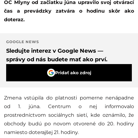
OC Mlyny od začiatku júna upravilo svoj otvárací
čas a prevádzky zatvára o hodinu skôr ako
doteraz.
GOOGLE NEWS
Sledujte interez v Google News —
správy od nás budete mať ako prví.
Pridať ako zdroj
Zmena vstúpila do platnosti pomerne nenápadne
od 1. júna. Centrum o nej informovalo
prostredníctvom sociálnych sietí, kde oznámilo, že
obchody budú po novom otvorené do 20. hodiny
namiesto doterajšej 21. hodiny.