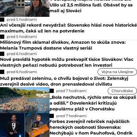
Ušlo už 2,5 milióna ľudí. Obávať by sa
mali aj Slováci
pred 5 hodinami
Ani včerajší rekord nevydržal: Slovensko hlási nové historické
maximum, čaká už len na potvrdenie
pred 5 hodinami
Miliónový film sklamal divákov, Amazon to skúša znova:
Melania Trumpová dostane vlastný seriál
pred 6 hodinami
Nové pravidlá hypoték môžu prekvapiť tisíce Slovákov: Viac
vlastných peňazí nebudú potrebovať len investori
pred 6 hodinami
Vojna na Ukrajine
Muž predával zeleninu, o chvíľu bojoval o život: Zelenskyj
zverejnil desivé video, dron prenasledoval civilistu
pred 7 hodinami
Chorvátsko
„Bola nechutná, rýchlo sme sa okúpali
a odišli.“ Dovolenkári kritizujú
populárnu pláž v Chorvátsku
pred 7 hodinami
Forbes zverejnil rebríček najväčších
hereckých osobností Slovenska:
Nechýbajú v ňom Pauhofová, Ondrík