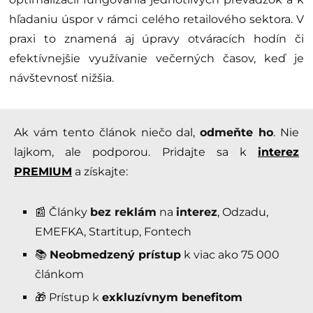
hľadaniu úspor v rámci celého retailového sektora. V
praxi to znamená aj úpravy otváracích hodín či
efektívnejšie využívanie večerných časov, keď je
návštevnosť nižšia.
Ak vám tento článok niečo dal,
odmeňte ho
. Nie
lajkom, ale podporou. Pridajte sa k
interez
PREMIUM
a získajte:
📰 Články
bez reklám
na
interez
, Odzadu,
EMEFKA, Startitup, Fontech
📚
Neobmedzený prístup
k viac ako 75 000
článkom
🎁 Prístup k
exkluzívnym benefitom