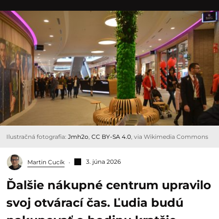
Ilustračná fotografia:
Jmh2o
,
CC BY-SA 4.0
, via Wikimedia Commons
3. júna 2026
Martin Cucík
Ďalšie nákupné centrum upravilo
svoj otvárací čas. Ľudia budú