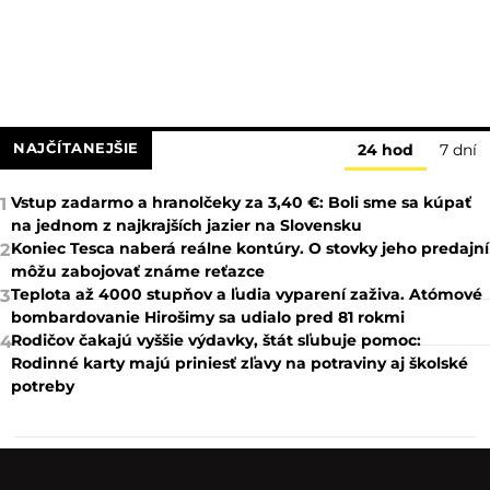
NAJČÍTANEJŠIE
24 hod
7 dní
Vstup zadarmo a hranolčeky za 3,40 €: Boli sme sa kúpať
1
na jednom z najkrajších jazier na Slovensku
Koniec Tesca naberá reálne kontúry. O stovky jeho predajní
2
môžu zabojovať známe reťazce
Teplota až 4000 stupňov a ľudia vyparení zaživa. Atómové
3
bombardovanie Hirošimy sa udialo pred 81 rokmi
Rodičov čakajú vyššie výdavky, štát sľubuje pomoc:
4
Rodinné karty majú priniesť zľavy na potraviny aj školské
potreby