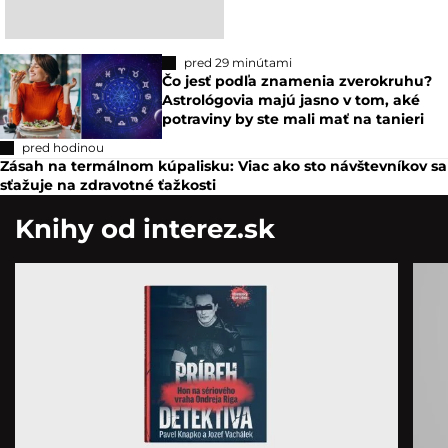
pred 29 minútami
Čo jesť podľa znamenia zverokruhu?
Astrológovia majú jasno v tom, aké
potraviny by ste mali mať na tanieri
pred hodinou
Zásah na termálnom kúpalisku: Viac ako sto návštevníkov sa
sťažuje na zdravotné ťažkosti
Knihy od interez.sk