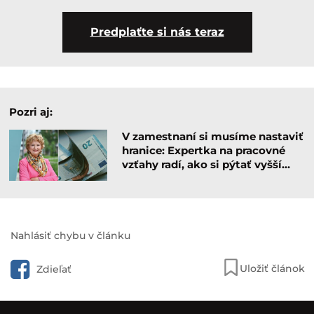
Predplaťte si nás teraz
Pozri aj:
V zamestnaní si musíme nastaviť
hranice: Expertka na pracovné
vzťahy radí, ako si pýtať vyšší…
Nahlásiť chybu v článku
Uložiť článok
Zdieľať