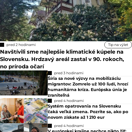
pred 2 hodinami
Tip na výlet
Navštívili sme najlepšie klimatické kúpele na
Slovensku. Hrdzavý areál zastal v 90. rokoch,
no príroda očarí
pred 3 hodinami
Šíria sa nové výzvy na mobilizáciu
migrantov: Zomrelo už 100 ľudí, hrozí
humanitárna kríza. Európska únia je
zraniteľná
pred 4 hodinami
Systém opatrovania na Slovensku
čaká veľká zmena. Pozrite sa, ako po
novom získate až 1 210 eur
pred 4 hodinami
V európskej krajine nechce nikto žiť: