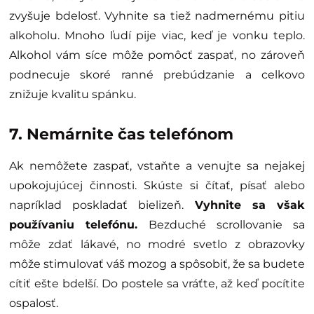
zvyšuje bdelosť. Vyhnite sa tiež nadmernému pitiu
alkoholu. Mnoho ľudí pije viac, keď je vonku teplo.
Alkohol vám síce môže pomôcť zaspať, no zároveň
podnecuje skoré ranné prebúdzanie a celkovo
znižuje kvalitu spánku.
7. Nemárnite čas telefónom
Ak nemôžete zaspať, vstaňte a venujte sa nejakej
upokojujúcej činnosti. Skúste si čítať, písať alebo
napríklad poskladať bielizeň.
Vyhnite sa však
používaniu telefónu.
Bezduché scrollovanie sa
môže zdať lákavé, no modré svetlo z obrazovky
môže stimulovať váš mozog a spôsobiť, že sa budete
cítiť ešte bdelší. Do postele sa vráťte, až keď pocítite
ospalosť.