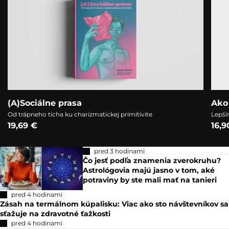
(A)Sociálne prasa
Ako
Od trápneho ticha ku charizmatickej primitivite
Lepší
19,69 €
16,9
pred 3 hodinami
Čo jesť podľa znamenia zverokruhu?
Astrológovia majú jasno v tom, aké
potraviny by ste mali mať na tanieri
pred 4 hodinami
Zásah na termálnom kúpalisku: Viac ako sto návštevníkov sa
sťažuje na zdravotné ťažkosti
pred 4 hodinami