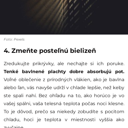
Foto: Pexels
4. Zmeňte posteľnú bielizeň
Zredukujte prikrývky, ale nechajte si ich poruke.
Tenké bavlnené plachty dobre absorbujú pot.
Voľné oblečenie z prírodných vlákien, ako je bavlna
alebo ľan, vás navyše udrží v chlade lepšie, než keby
ste spali nahí. Bez ohľadu na to, ako horúco je vo
vašej spálni, vaša telesná teplota počas noci klesne.
To je dôvod, prečo sa niekedy zobudíte s pocitom
chladu, hoci je teplota v miestnosti vyššia ako
zvyčajne.