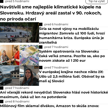
pred 5 hodinami
Tip na výlet
Navštívili sme najlepšie klimatické kúpele na
Slovensku. Hrdzavý areál zastal v 90. rokoch,
no príroda očarí
pred 6 hodinami
Šíria sa nové výzvy na mobilizáciu
migrantov: Zomrelo už 100 ľudí, hrozí
humanitárna kríza. Európska únia je
zraniteľná
pred 7 hodinami
Systém opatrovania na Slovensku
čaká veľká zmena. Pozrite sa, ako po
novom získate až 1 210 eur
pred 7 hodinami
V európskej krajine nechce nikto žiť:
Ušlo už 2,5 milióna ľudí. Obávať by sa
mali aj Slováci
pred 7 hodinami
Ani včerajší rekord nevydržal: Slovensko hlási nové historické
maximum, čaká už len na potvrdenie
pred 8 hodinami
Miliónový film sklamal divákov, Amazon to skúša znova: