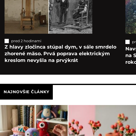
pred 2 hodinami
p
Z hlavy zločinca stúpal dym, v sále smrdelo
Navš
zhorené mäso. Prvá poprava elektrickým
na S
kreslom nevyšla na prvýkrát
roko
NAJNOVŠIE ČLÁNKY