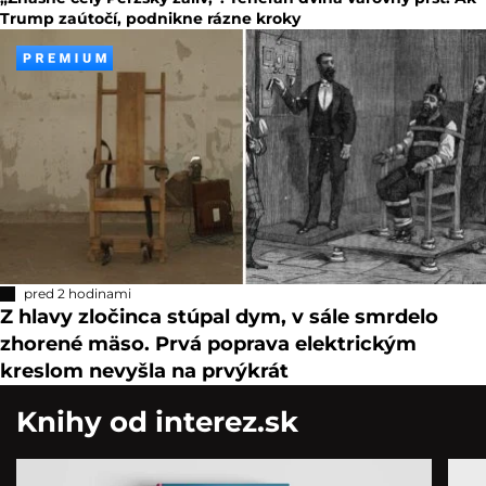
Trump zaútočí, podnikne rázne kroky
pred 2 hodinami
Z hlavy zločinca stúpal dym, v sále smrdelo
zhorené mäso. Prvá poprava elektrickým
kreslom nevyšla na prvýkrát
Knihy od interez.sk