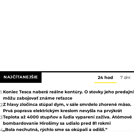
NAJČÍTANEJŠIE
24 hod
7 dní
Koniec Tesca naberá reálne kontúry. O stovky jeho predajní
1
môžu zabojovať známe reťazce
Z hlavy zločinca stúpal dym, v sále smrdelo zhorené mäso.
2
Prvá poprava elektrickým kreslom nevyšla na prvýkrát
Teplota až 4000 stupňov a ľudia vyparení zaživa. Atómové
3
bombardovanie Hirošimy sa udialo pred 81 rokmi
„Bola nechutná, rýchlo sme sa okúpali a odišli.“
4