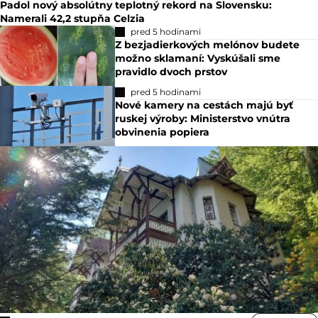
Padol nový absolútny teplotný rekord na Slovensku:
Namerali 42,2 stupňa Celzia
pred 5 hodinami
Z bezjadierkových melónov budete
možno sklamaní: Vyskúšali sme
pravidlo dvoch prstov
pred 5 hodinami
Nové kamery na cestách majú byť
ruskej výroby: Ministerstvo vnútra
obvinenia popiera