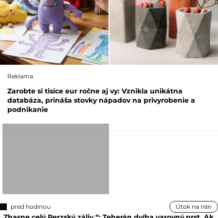
Reklama
Zarobte si tisíce eur ročne aj vy: Vznikla unikátna
databáza, prináša stovky nápadov na privyrobenie a
podnikanie
pred hodinou
Útok na Irán
„Zhasne celý Perzský záliv,“: Teherán dvíha varovný prst. Ak