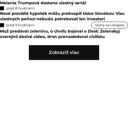
Melania Trumpová dostane vlastný seriál
pred 8 hodinami
Nové pravidlá hypoték môžu prekvapiť tisíce Slovákov: Viac
vlastných peňazí nebudú potrebovať len investori
pred 9 hodinami
Vojna na Ukrajine
Muž predával zeleninu, o chvíľu bojoval o život: Zelenskyj
zverejnil desivé video, dron prenasledoval civilistu
Zobraziť viac