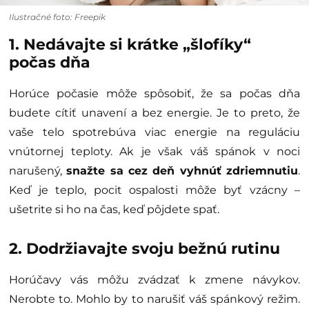
Ilustračné foto: Freepik
1. Nedávajte si krátke „šlofíky“
počas dňa
Horúce počasie môže spôsobiť, že sa počas dňa
budete cítiť unavení a bez energie. Je to preto, že
vaše telo spotrebúva viac energie na reguláciu
vnútornej teploty. Ak je však váš spánok v noci
narušený,
snažte sa cez deň vyhnúť zdriemnutiu
.
Keď je teplo, pocit ospalosti môže byť vzácny –
ušetrite si ho na čas, keď pôjdete spať.
2. Dodržiavajte svoju bežnú rutinu
Horúčavy vás môžu zvádzať k zmene návykov.
Nerobte to. Mohlo by to narušiť váš spánkový režim.