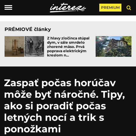
PREMIUM
PRÉMIOVÉ články
Z hlavy zločinca stúpal
dym, v sále smrdelo
zhorené mäso. Prvá
poprava elektrickým
kreslom n...
Zaspať počas horúčav
môže byť náročné. Tipy,
ako si poradiť počas
letných nocí a trik s
ponožkami