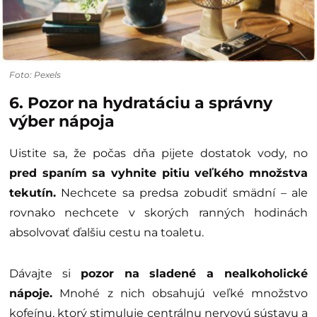
Foto: Pexels
6. Pozor na hydratáciu a správny
výber nápoja
Uistite sa, že počas dňa pijete dostatok vody, no
pred spaním sa vyhnite pitiu veľkého množstva
tekutín.
Nechcete sa predsa zobudiť smädní – ale
rovnako nechcete v skorých ranných hodinách
absolvovať ďalšiu cestu na toaletu.
Dávajte si
pozor na sladené a nealkoholické
nápoje.
Mnohé z nich obsahujú veľké množstvo
kofeínu, ktorý stimuluje centrálnu nervovú sústavu a