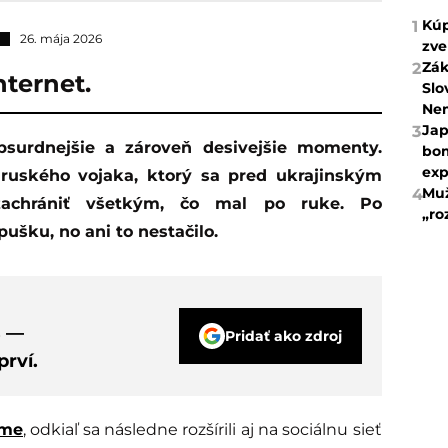
Kúp
1
26. mája 2026
zve
Zák
2
nternet.
Slo
Ne
Jap
3
bom
exp
 ruského vojaka, ktorý sa pred ukrajinským
Muž
4
achrániť všetkým, čo mal po ruke. Po
„ro
pušku, no ani to nestačilo.
s —
Pridať ako zdroj
rví.
ame
, odkiaľ sa následne rozšírili aj na sociálnu sieť