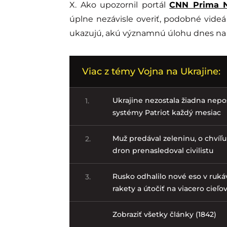
X. Ako upozornil portál
CNN Prima 
úplne nezávisle overiť, podobné videá 
ukazujú, akú významnú úlohu dnes na b
Viac z témy Vojna na Ukrajine:
Ukrajine nezostala žiadna nepo
1.
systémy Patriot každý mesiac
Muž predával zeleninu, o chvíľu 
2.
dron prenasledoval civilistu
Rusko odhalilo nové eso v ruká
3.
rakety a útočiť na viacero cieľo
Zobraziť všetky články (1842)