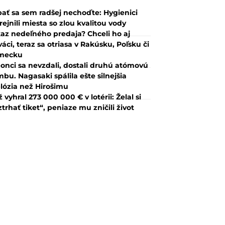
ať sa sem radšej nechoďte: Hygienici
rejnili miesta so zlou kvalitou vody
az nedeľného predaja? Chceli ho aj
váci, teraz sa otriasa v Rakúsku, Poľsku či
mecku
onci sa nevzdali, dostali druhú atómovú
bu. Nagasaki spálila ešte silnejšia
lózia než Hirošimu
 vyhral 273 000 000 € v lotérii: Želal si
ztrhať tiket“, peniaze mu zničili život