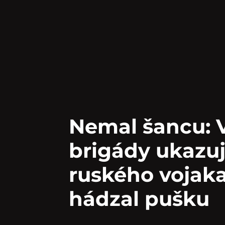
Nemal šancu: V
brigády ukazuj
ruského vojaka
hádzal pušku