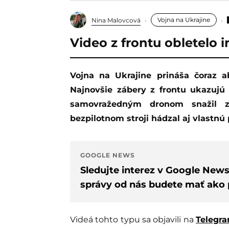
Vojna na Ukrajine
Nina Malovcová
Video z frontu obletelo i
Vojna na Ukrajine prináša čoraz absurdnejšie a zároveň desivejšie momenty.
Najnovšie zábery z frontu ukazujú
samovražedným dronom snažil z
bezpilotnom stroji hádzal aj vlastnú 
GOOGLE NEWS
Sledujte interez v Google New
správy od nás budete mať ako p
Videá tohto typu sa objavili na
Telegr