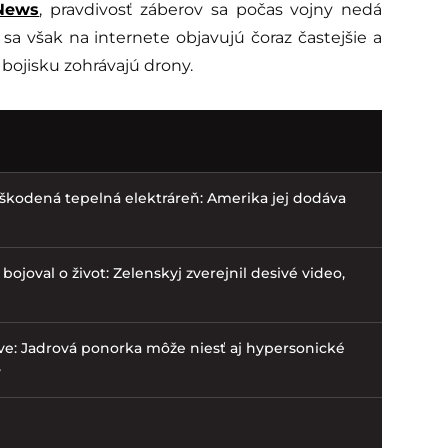
News
, pravdivosť záberov sa počas vojny nedá
sa však na internete objavujú čoraz častejšie a
ojisku zohrávajú drony.
škodená tepelná elektráreň: Amerika jej dodáva
bojoval o život: Zelenskyj zverejnil desivé video,
ve: Jadrová ponorka môže niesť aj hypersonické
v