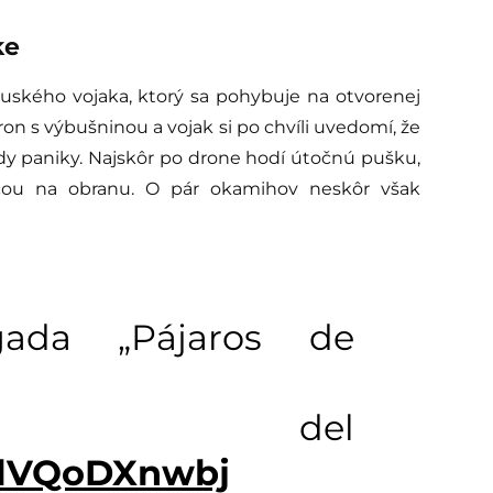
ke
 ruského vojaka, ktorý sa pohybuje na otvorenej
on s výbušninou a vojak si po chvíli uvedomí, že
dy paniky. Najskôr po drone hodí útočnú pušku,
ncou na obranu. O pár okamihov neskôr však
gada „Pájaros de
ik del
o/lVQoDXnwbj