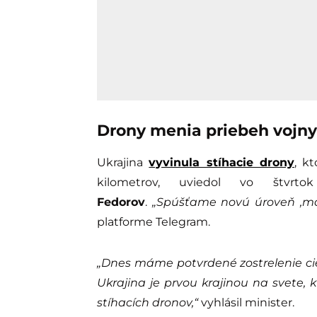
Drony menia priebeh vojny
Ukrajina
vyvinula stíhacie drony
, k
kilometrov, uviedol vo štvrt
Fedorov
.
„Spúšťame novú úroveň ‚mal
platforme Telegram.
„Dnes máme potvrdené zostrelenie cieľa
Ukrajina je prvou krajinou na svete, 
stíhacích dronov,“
vyhlásil minister.