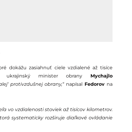
toré dokážu zasiahnuť ciele vzdialené až tisíce
ok ukrajinský minister obrany
Mychajlo
ej‘ protivzdušnej obrany,“
napísal
Fedorov
na
 vo vzdialenosti stoviek až tisícov kilometrov.
ktorá systematicky rozširuje diaľkové ovládanie