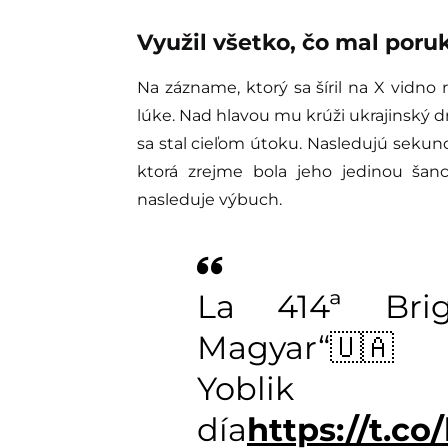
Využil všetko, čo mal poru
Na zázname, ktorý sa šíril na X vidno
lúke. Nad hlavou mu krúži ukrajinský dr
sa stal cieľom útoku. Nasledujú sekun
ktorá zrejme bola jeho jedinou ša
nasleduje výbuch.
La 414ª Bri
Magyar“🇺🇦
Yobl
día
https://t.c