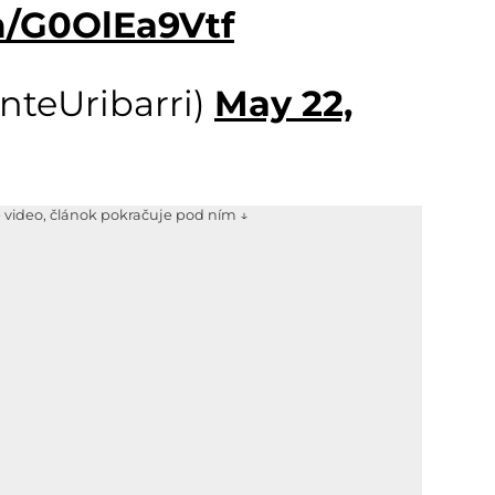
m/G0OlEa9Vtf
teUribarri)
May 22,
e video, článok pokračuje pod ním ↓