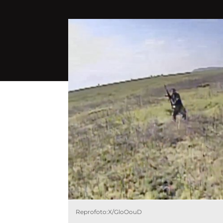
Reprofoto:X/GloOouD