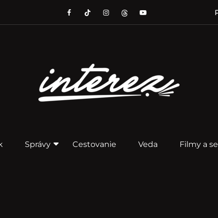
P
k
Správy
Cestovanie
Veda
Filmy a se