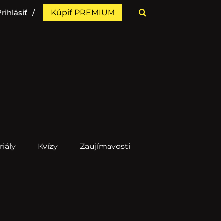
rihlásiť
Kúpiť PREMIUM
riály
Kvízy
Zaujímavosti