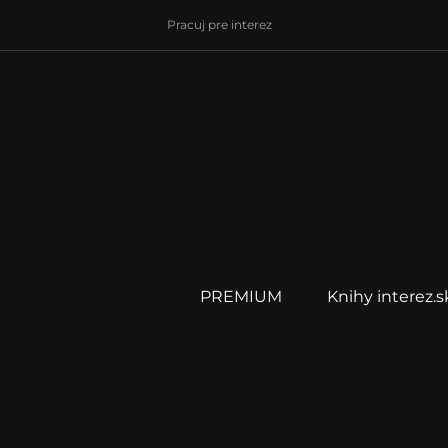
Pracuj pre interez
PREMIUM
Knihy interez.s