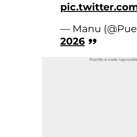
pic.twitter.co
— Manu (@Puen
2026
Pozrite si naše najnovši