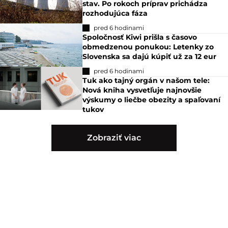
stav. Po rokoch príprav prichádza
rozhodujúca fáza
pred 6 hodinami
Spoločnosť Kiwi prišla s časovo
obmedzenou ponukou: Letenky zo
Slovenska sa dajú kúpiť už za 12 eur
pred 6 hodinami
Tuk ako tajný orgán v našom tele:
Nová kniha vysvetľuje najnovšie
výskumy o liečbe obezity a spaľovaní
tukov
Zobraziť viac