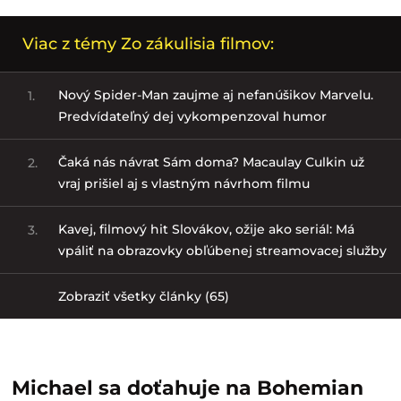
Viac z témy Zo zákulisia filmov:
Nový Spider-Man zaujme aj nefanúšikov Marvelu.
1.
Predvídateľný dej vykompenzoval humor
Čaká nás návrat Sám doma? Macaulay Culkin už
2.
vraj prišiel aj s vlastným návrhom filmu
Kavej, filmový hit Slovákov, ožije ako seriál: Má
3.
vpáliť na obrazovky obľúbenej streamovacej služby
Zobraziť všetky články (65)
Michael sa doťahuje na Bohemian