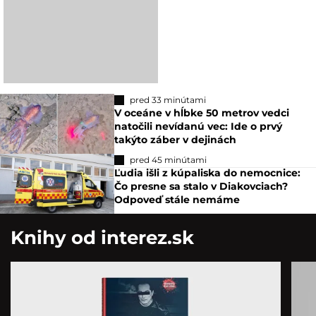
pred 33 minútami
V oceáne v hĺbke 50 metrov vedci
natočili nevídanú vec: Ide o prvý
takýto záber v dejinách
pred 45 minútami
Ľudia išli z kúpaliska do nemocnice:
Čo presne sa stalo v Diakovciach?
Odpoveď stále nemáme
Knihy od interez.sk