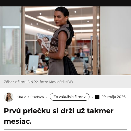
Záber z filmu DNP2. foto: MovieStillsDB
Zo zákulisia filmov
19. mája 2026
Klaudia Oselská
Prvú priečku si drží už takmer
mesiac.