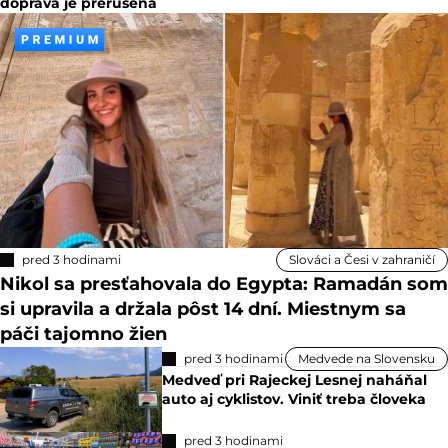
doprava je prerušená
pred 3 hodinami
Slováci a Česi v zahraničí
Nikol sa presťahovala do Egypta: Ramadán som
si upravila a držala pôst 14 dní. Miestnym sa
páči tajomno žien
pred 3 hodinami
Medvede na Slovensku
Medveď pri Rajeckej Lesnej naháňal
auto aj cyklistov. Viniť treba človeka
pred 3 hodinami