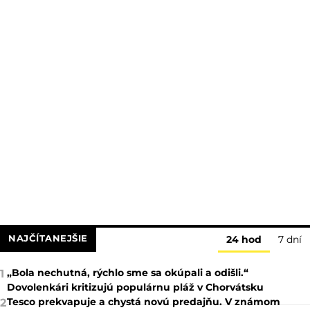
NAJČÍTANEJŠIE
24 hod
7 dní
„Bola nechutná, rýchlo sme sa okúpali a odišli.“
1
Dovolenkári kritizujú populárnu pláž v Chorvátsku
Tesco prekvapuje a chystá novú predajňu. V známom
2