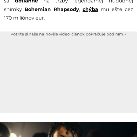
sa
dotiahne
na tržby legendárnej hudobnej
snímky
Bohemian Rhapsody
,
chýba
mu ešte cez
170 miliónov eur.
Pozrite si naše najnovšie video, článok pokračuje pod ním ↓