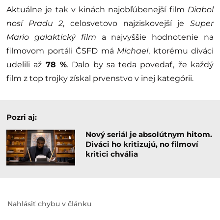
Aktuálne je tak v kinách najobľúbenejší film
Diabol
nosí Pradu 2
, celosvetovo najziskovejší je
Super
Mario galaktický film
a najvyššie hodnotenie na
filmovom portáli ČSFD má
Michael
, ktorému diváci
udelili až
78 %
. Dalo by sa teda povedať, že každý
film z top trojky získal prvenstvo v inej kategórii.
Pozri aj:
Nový seriál je absolútnym hitom.
Diváci ho kritizujú, no filmoví
kritici chvália
Nahlásiť chybu v článku