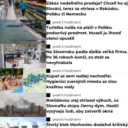
Zákaz nedeľného predaja? Chceli ho aj
Slováci, teraz sa otriasa v Rakúsku,
Poľsku či Nemecku
pred 3 hodinami
Turistka našla na pláži v Poľsku
podozrivý predmet. Museli ju ihneď
všetci opustiť
pred 4 hodinami
Na Slovensku padla ďalšia veľká firma.
Po 36 rokoch končí, zo strát sa
nevyhrabala
pred 4 hodinami
Kúpať sa sem radšej nechoďte:
Hygienici zverejnili miesta so zlou
kvalitou vody
pred 5 hodinami
Bratislavou vraj otriasol výbuch, zo
Slovnaftu stúpa čierny dym. Hasiči
vyzývajú ľudí, aby zatvorili okná
pred 6 hodinami
Štvrtý blok Mochoviec dosiahol kritický