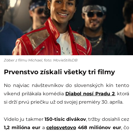
Záber z filmu Michael, foto: MovieStillsDB
Prvenstvo získali všetky tri filmy
No najviac návštevníkov do slovenských kín tento
víkend prilákala komédia
Diabol nosí Pradu 2
, ktorá
si drží prvú priečku už od svojej premiéry 30. apríla.
Videlo ju takmer
150-tisíc divákov
, tržby dosiahli cez
1,2 milióna eur
a
celosvetovo
468 miliónov eur
, čo