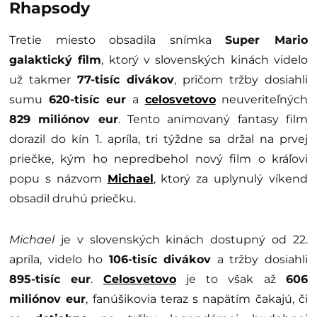
Rhapsody
Tretie miesto obsadila snímka
Super Mario
galaktický film
, ktorý v slovenských kinách videlo
už takmer
77-tisíc divákov
, pričom tržby dosiahli
sumu
620-tisíc eur
a
celosvetovo
neuveriteľných
829 miliónov eur
. Tento animovaný fantasy film
dorazil do kín 1. apríla, tri týždne sa držal na prvej
priečke, kým ho nepredbehol nový film o kráľovi
popu s názvom
Michael
, ktorý za uplynulý víkend
obsadil druhú priečku.
Michael
je v slovenských kinách dostupný od 22.
apríla, videlo ho
106-tisíc divákov
a tržby dosiahli
895-tisíc eur
.
Celosvetovo
je to však až
606
miliónov eur
, fanúšikovia teraz s napätím čakajú, či