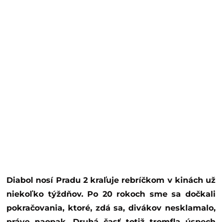
Diabol nosí Pradu 2
kraľuje rebríčkom v kinách už
niekoľko týždňov. Po 20 rokoch sme sa dočkali
pokračovania, ktoré, zdá sa, divákov nesklamalo,
práve naopak. Druhá časť totiž tromfla úspech