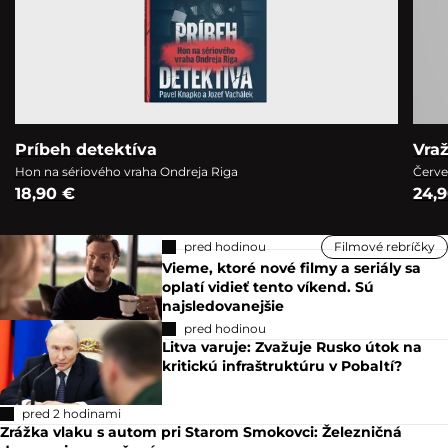
Príbeh detektíva
Vra
Hon na sériového vraha Ondreja Riga
Červe
18,90 €
24,
pred hodinou
Filmové rebríčky
Vieme, ktoré nové filmy a seriály sa
oplatí vidieť tento víkend. Sú
najsledovanejšie
pred hodinou
Litva varuje: Zvažuje Rusko útok na
kritickú infraštruktúru v Pobaltí?
pred 2 hodinami
Zrážka vlaku s autom pri Starom Smokovci: Železničná