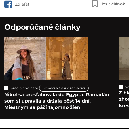
Uložiť článok
Zdieľať
Odporúčané články
vč
pred 3 hodinami
Slováci a Česi v zahraničí
Z hl
Nikol sa presťahovala do Egypta: Ramadán
zho
som si upravila a držala pôst 14 dní.
kre
Miestnym sa páči tajomno žien