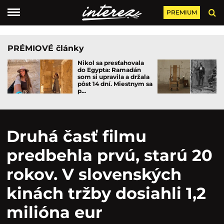
PREMIUM
PRÉMIOVÉ články
Nikol sa presťahovala
do Egypta: Ramadán
som si upravila a držala
pôst 14 dní. Miestnym sa
p...
Druhá časť filmu
predbehla prvú, starú 20
rokov. V slovenských
kinách tržby dosiahli 1,2
milióna eur