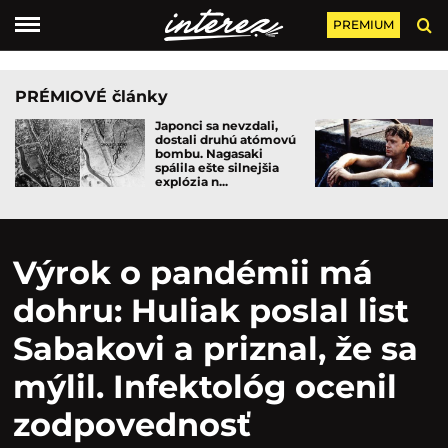
PREMIUM
PRÉMIOVÉ články
Japonci sa nevzdali,
dostali druhú atómovú
bombu. Nagasaki
spálila ešte silnejšia
explózia n...
Výrok o pandémii má
dohru: Huliak poslal list
Sabakovi a priznal, že sa
mýlil. Infektológ ocenil
zodpovednosť