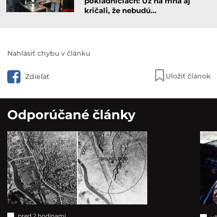
pokladniciach: Už na mňa aj
kričali, že nebudú…
Nahlásiť chybu v článku
Uložiť článok
Zdieľať
Odporúčané články
pred 2 hodinami