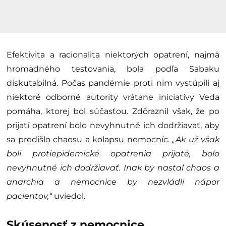
Efektivita a racionalita niektorých opatrení, najmä
hromadného testovania, bola podľa Sabaku
diskutabilná. Počas pandémie proti nim vystúpili aj
niektoré odborné autority vrátane iniciatívy Veda
pomáha, ktorej bol súčasťou. Zdôraznil však, že po
prijatí opatrení bolo nevyhnutné ich dodržiavať, aby
sa predišlo chaosu a kolapsu nemocníc.
„Ak už však
boli protiepidemické opatrenia prijaté, bolo
nevyhnutné ich dodržiavať. Inak by nastal chaos a
anarchia a nemocnice by nezvládli nápor
pacientov,“
uviedol.
Skúsenosť z nemocnice