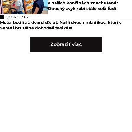
v našich končinách znechutená:
Otrasný zvyk robí stále veľa ľudí
včera o 13:07
Muža bodli až dvanásťkrát: Našli dvoch mladíkov, ktorí v
Seredi brutálne dobodali taxikára
Zobraziť viac