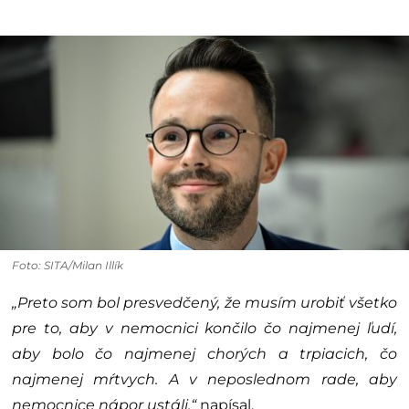
Foto: SITA/Milan Illík
„Preto som bol presvedčený, že musím urobiť všetko
pre to, aby v nemocnici končilo čo najmenej ľudí,
aby bolo čo najmenej chorých a trpiacich, čo
najmenej mŕtvych. A v neposlednom rade, aby
nemocnice nápor ustáli,“
napísal.