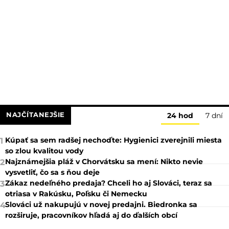
NAJČÍTANEJŠIE
24 hod
7 dní
Kúpať sa sem radšej nechoďte: Hygienici zverejnili miesta
1
so zlou kvalitou vody
Najznámejšia pláž v Chorvátsku sa mení: Nikto nevie
2
vysvetliť, čo sa s ňou deje
Zákaz nedeľného predaja? Chceli ho aj Slováci, teraz sa
3
otriasa v Rakúsku, Poľsku či Nemecku
Slováci už nakupujú v novej predajni. Biedronka sa
4
rozširuje, pracovníkov hľadá aj do ďalších obcí