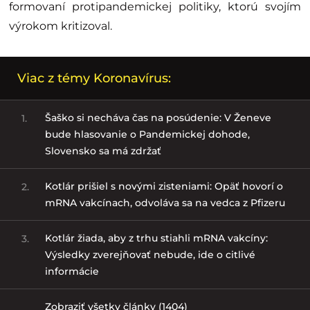
formovaní protipandemickej politiky, ktorú svojím
výrokom kritizoval.
Viac z témy Koronavírus:
Šaško si necháva čas na posúdenie: V Ženeve
1.
bude hlasovanie o Pandemickej dohode,
Slovensko sa má zdržať
Kotlár prišiel s novými zisteniami: Opäť hovorí o
2.
mRNA vakcínach, odvoláva sa na vedca z Pfizeru
Kotlár žiada, aby z trhu stiahli mRNA vakcíny:
3.
Výsledky zverejňovať nebude, ide o citlivé
informácie
Zobraziť všetky články (1404)