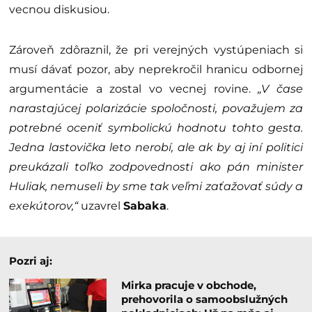
vecnou diskusiou.
Zároveň zdôraznil, že pri verejných vystúpeniach si
musí dávať pozor, aby neprekročil hranicu odbornej
argumentácie a zostal vo vecnej rovine.
„V čase
narastajúcej polarizácie spoločnosti, považujem za
potrebné oceniť symbolickú hodnotu tohto gesta.
Jedna lastovička leto nerobí, ale ak by aj iní politici
preukázali toľko zodpovednosti ako pán minister
Huliak, nemuseli by sme tak veľmi zaťažovať súdy a
exekútorov,“
uzavrel
Sabaka
.
Pozri aj:
Mirka pracuje v obchode,
prehovorila o samoobslužných