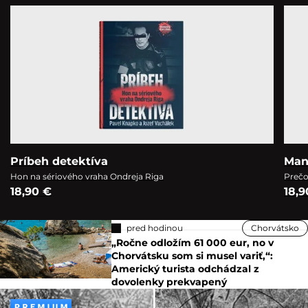
Príbeh detektíva
Man
Hon na sériového vraha Ondreja Riga
Prečo
18,90 €
18,9
pred hodinou
Chorvátsko
„Ročne odložím 61 000 eur, no v
Chorvátsku som si musel variť,“:
Americký turista odchádzal z
dovolenky prekvapený