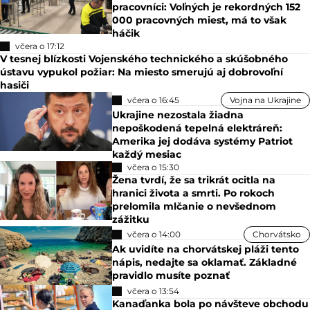
pracovníci: Voľných je rekordných 152
000 pracovných miest, má to však
háčik
včera o 17:12
V tesnej blízkosti Vojenského technického a skúšobného
ústavu vypukol požiar: Na miesto smerujú aj dobrovoľní
hasiči
včera o 16:45
Vojna na Ukrajine
Ukrajine nezostala žiadna
nepoškodená tepelná elektráreň:
Amerika jej dodáva systémy Patriot
každý mesiac
včera o 15:30
Žena tvrdí, že sa trikrát ocitla na
hranici života a smrti. Po rokoch
prelomila mlčanie o nevšednom
zážitku
včera o 14:00
Chorvátsko
Ak uvidíte na chorvátskej pláži tento
nápis, nedajte sa oklamať. Základné
pravidlo musíte poznať
včera o 13:54
Kanaďanka bola po návšteve obchodu