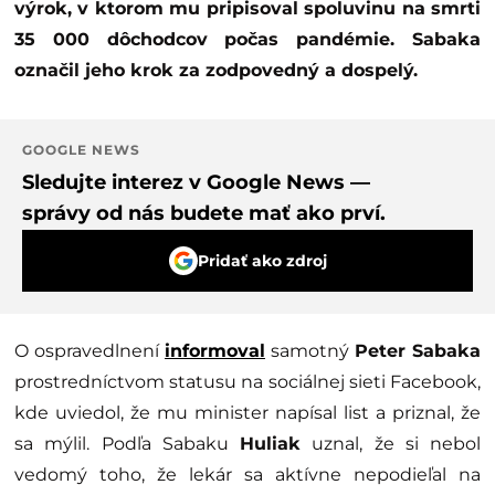
výrok, v ktorom mu pripisoval spoluvinu na smrti
35 000 dôchodcov počas pandémie. Sabaka
označil jeho krok za zodpovedný a dospelý.
GOOGLE NEWS
Sledujte interez v Google News —
správy od nás budete mať ako prví.
Pridať ako zdroj
O ospravedlnení
informoval
samotný
Peter Sabaka
prostredníctvom statusu na sociálnej sieti Facebook,
kde uviedol, že mu minister napísal list a priznal, že
sa mýlil. Podľa Sabaku
Huliak
uznal, že si nebol
vedomý toho, že lekár sa aktívne nepodieľal na