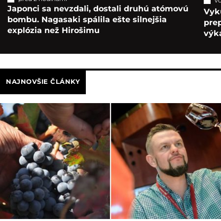
vč
Japonci sa nevzdali, dostali druhú atómovú
Vyk
bombu. Nagasaki spálila ešte silnejšia
pre
explózia než Hirošimu
výka
NAJNOVŠIE ČLÁNKY