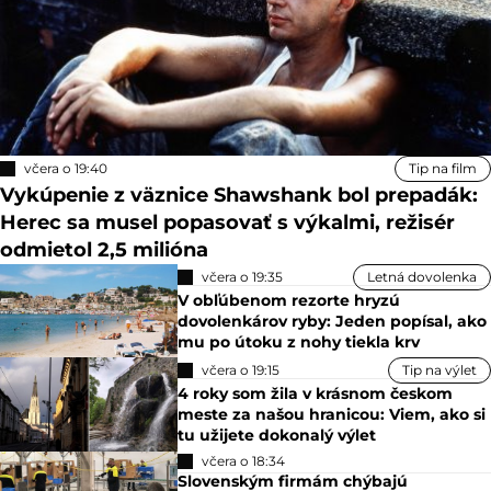
včera o 19:40
Tip na film
Vykúpenie z väznice Shawshank bol prepadák:
Herec sa musel popasovať s výkalmi, režisér
odmietol 2,5 milióna
včera o 19:35
Letná dovolenka
V obľúbenom rezorte hryzú
dovolenkárov ryby: Jeden popísal, ako
mu po útoku z nohy tiekla krv
včera o 19:15
Tip na výlet
4 roky som žila v krásnom českom
meste za našou hranicou: Viem, ako si
tu užijete dokonalý výlet
včera o 18:34
Slovenským firmám chýbajú