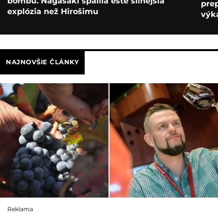
bombu. Nagasaki spálila ešte silnejšia
pre
explózia než Hirošimu
výka
NAJNOVŠIE ČLÁNKY
Reklama