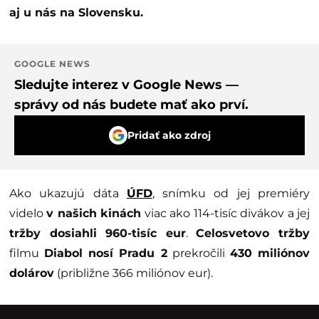
aj u nás na Slovensku.
GOOGLE NEWS
Sledujte interez v Google News —
správy od nás budete mať ako prví.
Pridať ako zdroj
Ako ukazujú dáta
ÚFD
, snímku od jej premiéry
videlo
v našich kinách
viac ako 114-tisíc divákov a jej
tržby dosiahli 960-tisíc eur
.
Celosvetovo tržby
filmu
Diabol nosí Pradu 2
prekročili
430 miliónov
dolárov
(približne 366 miliónov eur).