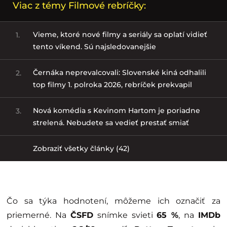
Viac z témy Filmové rebríčky:
Vieme, ktoré nové filmy a seriály sa oplatí vidieť
1.
tento víkend. Sú najsledovanejšie
Černáka neprevalcovali: Slovenské kiná odhalili
2.
top filmy 1. polroka 2026, rebríček prekvapil
Nová komédia s Kevinom Hartom je poriadne
3.
strelená. Nebudete sa vedieť prestať smiať
Zobraziť všetky články (42)
Čo sa týka hodnotení, môžeme ich označiť za
priemerné. Na
ČSFD
snímke svieti
65 %
, na
IMDb