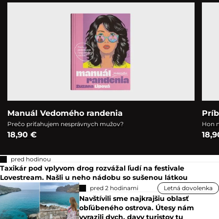
Manuál Vedomého randenia
Prí
Prečo priťahujem nesprávnych mužov?
Hon n
18,90 €
18,9
pred hodinou
Taxikár pod vplyvom drog rozvážal ľudí na festivale
Lovestream. Našli u neho nádobu so sušenou látkou
pred 2 hodinami
Letná dovolenka
Navštívili sme najkrajšiu oblasť
obľúbeného ostrova. Útesy nám
vyrazili dych, davy turistov tu