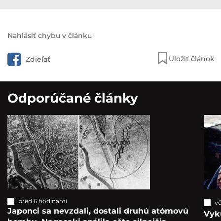
Nahlásiť chybu v článku
Uložiť článok
Zdieľať
Odporúčané články
pred 6 hodinami
vč
Japonci sa nevzdali, dostali druhú atómovú
Vyk