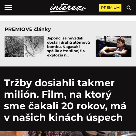
PREMIUM
PRÉMIOVÉ články
Japonci sa nevzdali,
dostali druhú atómovú
bombu. Nagasaki
spálila ešte silnejšia
explózia n...
Tržby dosiahli takmer
milión. Film, na ktorý
sme čakali 20 rokov, má
v našich kinách úspech