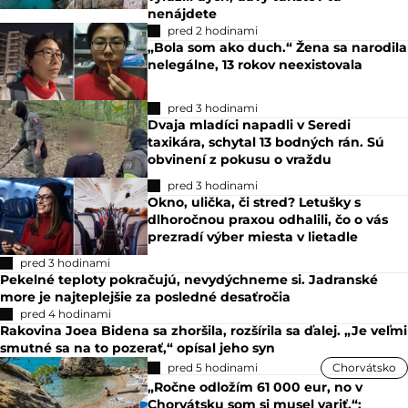
nenájdete
pred 2 hodinami
„Bola som ako duch.“ Žena sa narodila
nelegálne, 13 rokov neexistovala
pred 3 hodinami
Dvaja mladíci napadli v Seredi
taxikára, schytal 13 bodných rán. Sú
obvinení z pokusu o vraždu
pred 3 hodinami
Okno, ulička, či stred? Letušky s
dlhoročnou praxou odhalili, čo o vás
prezradí výber miesta v lietadle
pred 3 hodinami
Pekelné teploty pokračujú, nevydýchneme si. Jadranské
more je najteplejšie za posledné desaťročia
pred 4 hodinami
Rakovina Joea Bidena sa zhoršila, rozšírila sa ďalej. „Je veľmi
smutné sa na to pozerať,“ opísal jeho syn
pred 5 hodinami
Chorvátsko
„Ročne odložím 61 000 eur, no v
Chorvátsku som si musel variť,“: