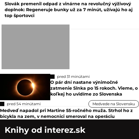
Slovák premenil odpad z vinárne na revolučný výživový
doplnok: Regeneruje bunky už za 7 minút, užívajú ho aj
top športovci
pred 31 minútami
O pár dní nastane výnimočné
zatmenie Slnka po 15 rokoch. Vieme, o
koľkej ho uvidíme zo Slovenska
pred 54 minútami
Medvede na Slovensku
Medveď napadol pri Martine 55-ročného muža. Strhol ho z
bicykla na zem, v nemocnici smeroval na operáciu
Knihy od interez.sk