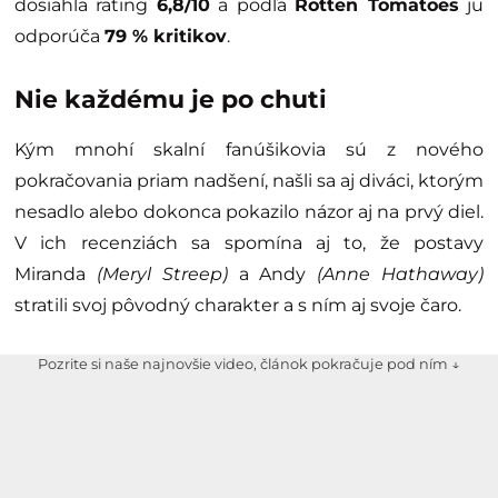
dosiahla rating
6,8/10
a podľa
Rotten Tomatoes
ju
odporúča
79 % kritikov
.
Nie každému je po chuti
Kým mnohí skalní fanúšikovia sú z nového
pokračovania priam nadšení, našli sa aj diváci, ktorým
nesadlo alebo dokonca pokazilo názor aj na prvý diel.
V ich recenziách sa spomína aj to, že postavy
Miranda
(Meryl Streep)
a Andy
(Anne Hathaway)
stratili svoj pôvodný charakter a s ním aj svoje čaro.
Pozrite si naše najnovšie video, článok pokračuje pod ním ↓