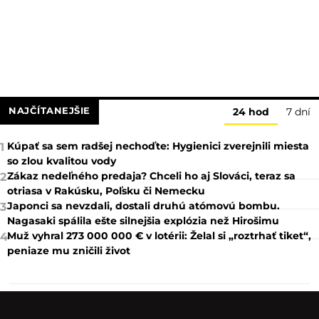
NAJČÍTANEJŠIE
24 hod
7 dní
Kúpať sa sem radšej nechoďte: Hygienici zverejnili miesta
1
so zlou kvalitou vody
Zákaz nedeľného predaja? Chceli ho aj Slováci, teraz sa
2
otriasa v Rakúsku, Poľsku či Nemecku
Japonci sa nevzdali, dostali druhú atómovú bombu.
3
Nagasaki spálila ešte silnejšia explózia než Hirošimu
Muž vyhral 273 000 000 € v lotérii: Želal si „roztrhať tiket“,
4
peniaze mu zničili život