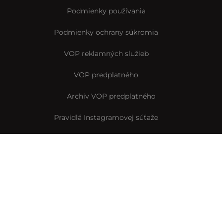
Podmienky používania
Podmienky ochrany súkromia
VOP reklamných služieb
VOP predplatného
Archív VOP predplatného
Pravidlá Instagramovej súťaže
Reklamačný formulár
Vyhlásenie o prístupnosti
© Interez.sk 2014-2026
Byť smart je interez