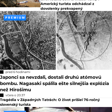
Americký turista odchádzal z
dovolenky prekvapený
pred 6 hodinami
Japonci sa nevzdali, dostali druhú atómovú
bombu. Nagasaki spálila ešte silnejšia explózia
než Hirošimu
včera o 20:37
Tragédia v Západných Tatrách: O život prišiel 76-ročný
slovenský turista