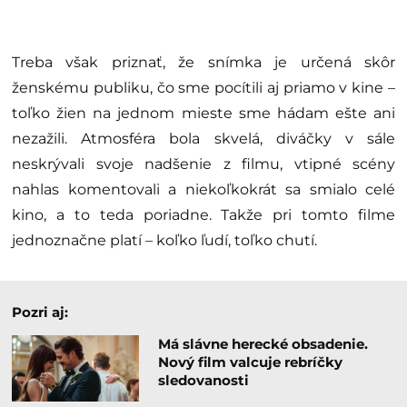
Treba však priznať, že snímka je určená skôr
ženskému publiku, čo sme pocítili aj priamo v kine –
toľko žien na jednom mieste sme hádam ešte ani
nezažili. Atmosféra bola skvelá, diváčky v sále
neskrývali svoje nadšenie z filmu, vtipné scény
nahlas komentovali a niekoľkokrát sa smialo celé
kino, a to teda poriadne. Takže pri tomto filme
jednoznačne platí – koľko ľudí, toľko chutí.
Pozri aj:
Má slávne herecké obsadenie.
Nový film valcuje rebríčky
sledovanosti