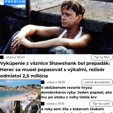
včera o 19:40
Tip na film
Vykúpenie z väznice Shawshank bol prepadák:
Herec sa musel popasovať s výkalmi, režisér
odmietol 2,5 milióna
včera o 19:35
Letná dovolenka
V obľúbenom rezorte hryzú
dovolenkárov ryby: Jeden popísal, ako
mu po útoku z nohy tiekla krv
včera o 19:15
Tip na výlet
4 roky som žila v krásnom českom