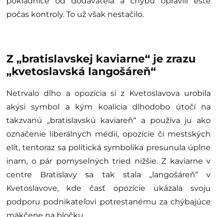
pokladnice od dodávateľa a chybu opravili ešte
počas kontroly. To už však nestačilo.
Z „bratislavskej kaviarne“ je zrazu
„k
vetoslavská
langošáreň“
Netrvalo dlho a opozícia si z Kvetoslavova urobila
akýsi symbol a kým koalícia dlhodobo útočí na
takzvanú „bratislavskú kaviareň“ a používa ju ako
označenie liberálnych médií, opozície či mestských
elít, tentoraz sa politická symbolika presunula úplne
inam, o pár pomyselných tried nižšie. Z kaviarne v
centre Bratislavy sa tak stala „langošáreň“ v
Kvetoslavove, kde časť opozície ukázala svoju
podporu podnikateľovi potrestanému za chýbajúce
mäkčene na bločku.