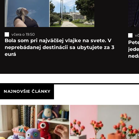
Nahlásiť chybu v článku
Uložiť článok
Zdieľať
Odporúčané články
včera o 19:50
vč
Bola som pri najväčšej vlajke na svete. V
Pete
neprebádanej destinácii sa ubytujete za 3
jede
eurá
ned