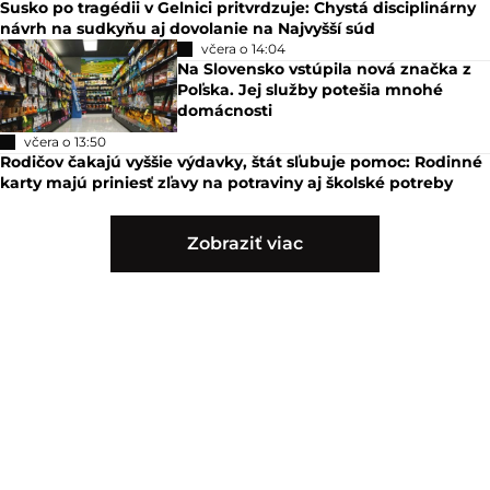
Slováci vybrali najlepšieho prezidenta:
Pellegrini môže ostatným len závidieť,
vyhráva Čaputová
včera o 15:45
Buďte o krok vpred a odhaľte trendy
kabáty na jeseň 2026: Módni nadšenci
ich už zaraďujú do šatníka
včera o 14:45
Vyšetrovanie nehody Filipa Turka sa posunulo: Polícia začala
trestné stíhanie, zatiaľ však nikoho neobvinila
včera o 14:20
Susko po tragédii v Gelnici pritvrdzuje: Chystá disciplinárny
návrh na sudkyňu aj dovolanie na Najvyšší súd
včera o 14:04
Na Slovensko vstúpila nová značka z
Poľska. Jej služby potešia mnohé
domácnosti
včera o 13:50
Rodičov čakajú vyššie výdavky, štát sľubuje pomoc: Rodinné
karty majú priniesť zľavy na potraviny aj školské potreby