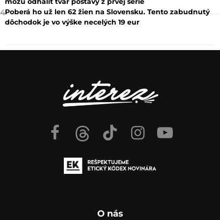
NAJČÍTANEJŠIE
24 hod
7 dní
„Boli sme v Chorvátsku a sklamanie nemôže byť väčšie“.
1
Pozrite sa, prečo turisti kritizujú obľúbenú destináciu
Vstup zadarmo a hranolčeky za 3,40 €: Boli sme sa kúpať
2
na jednom z najkrajších jazier na Slovensku
Odchod Kláry vytvoril veľkú príležitosť. Tvorcovia Dunaja
3
môžu odhaliť tvár postavy z prvej série
Poberá ho už len 62 žien na Slovensku. Tento zabudnutý
4
dôchodok je vo výške necelých 19 eur