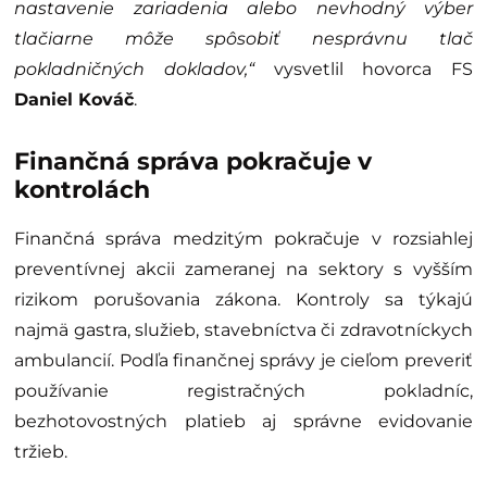
pokladníc a tlačiarní.
„Ak podnikateľ vystavuje doklady bez diakritiky
alebo s nesprávne vytlačenými znakmi,
odporúčame preveriť nastavenie pokladnice a
kompatibilitu používanej tlačiarne. V prípade
virtuálnej registračnej pokladnice (VRP) je dôležité
používať podporovanú tlačiareň. Nesprávne
nastavenie zariadenia alebo nevhodný výber
tlačiarne môže spôsobiť nesprávnu tlač
pokladničných dokladov,“
vysvetlil hovorca FS
Daniel Kováč
.
Finančná správa pokračuje v
kontrolách