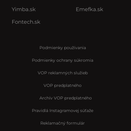
Interez.sk
Startitup.sk
Receptik.sk
Odzadu.sk
Yimba.sk
Emefka.sk
Fontech.sk
Podmienky používania
Podmienky ochrany súkromia