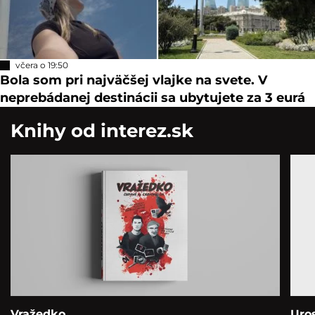
včera o 20:27
Do Mesiaca narazila raketa spoločnosti SpaceX: Na mieste
mal vzniknúť obrovský kráter
včera o 19:50
Bola som pri najväčšej vlajke na svete. V
neprebádanej destinácii sa ubytujete za 3 eurá
Knihy od interez.sk