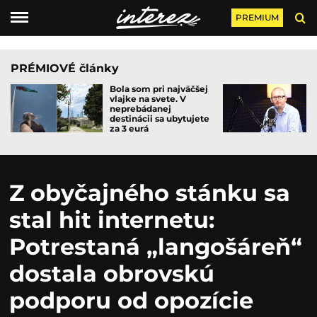
PREMIUM
PRÉMIOVÉ články
Bola som pri najväčšej
vlajke na svete. V
neprebádanej
destinácii sa ubytujete
za 3 eurá
Z obyčajného stánku sa
stal hit internetu:
Potrestaná „langošáreň“
dostala obrovskú
podporu od opozície