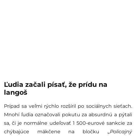
Neskôr dorazili aj
poslanci Hnutia
Slovensko
. Tí
nezostali svojej povesti nič dlžní a jeden langoš na
osobu sa im málil, preto nakúpili 20 langošov pre ľudí
s tým, že stačilo pri pokladnici povedať heslo
„Dosť
bolo Fica“
.