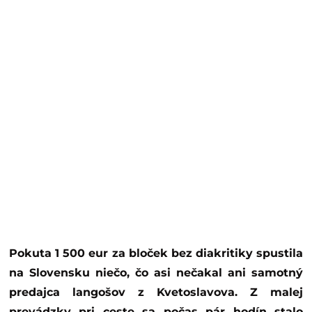
Pokuta 1 500 eur za bloček bez diakritiky spustila
na Slovensku niečo, čo asi nečakal ani samotný
predajca langošov z Kvetoslavova. Z malej
prevádzky pri ceste sa počas pár hodín stalo