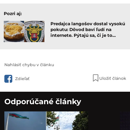
Finančná správa medzitým pokračuje v rozsiahlej
preventívnej akcii zameranej na sektory s vyšším
rizikom porušovania zákona. Kontroly sa týkajú
najmä gastra, služieb, stavebníctva či zdravotníckych
ambulancií. Podľa finančnej správy je cieľom preveriť
používanie registračných pokladníc,
bezhotovostných platieb aj správne evidovanie
tržieb.
Pozri aj:
Predajca langošov dostal vysokú
pokutu: Dôvod baví ľudí na
internete. Pýtajú sa, či je to…