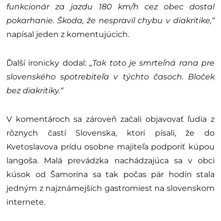
Ľudia začali písať, že prídu na
langoš
Prípad sa veľmi rýchlo rozšíril po sociálnych sieťach.
Mnohí ľudia označovali pokutu za absurdnú a pýtali
sa, či je normálne udeľovať 1 500-eurové sankcie za
chýbajúce mäkčene na bločku .
„Policajný
funkcionár za jazdu 180 km/h cez obec dostal
pokarhanie. Škoda, že nespravil chybu v diakritike,“
napísal jeden z komentujúcich.
Ďalší ironicky dodal:
„Tak toto je smrteľná rana pre
slovenského spotrebiteľa v týchto časoch. Bloček
bez diakritiky.“