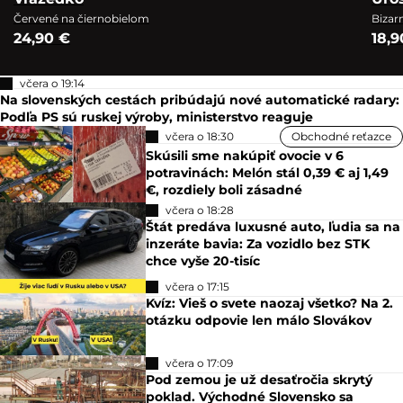
Vražedko
Uro
Červené na čiernobielom
Bizar
24,90 €
18,9
včera o 19:14
Na slovenských cestách pribúdajú nové automatické radary:
Podľa PS sú ruskej výroby, ministerstvo reaguje
včera o 18:30
Obchodné reťazce
Skúsili sme nakúpiť ovocie v 6
potravinách: Melón stál 0,39 € aj 1,49
€, rozdiely boli zásadné