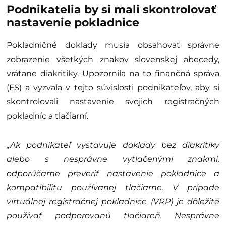
V komentároch sa zároveň začali objavovať ľudia z
rôznych častí Slovenska, ktorí písali, že do
Kvetoslavova prídu osobne majiteľa podporiť kúpou
langoša. Malá prevádzka nachádzajúca sa v obci
kúsok od Šamorína sa tak počas pár hodín stala
jedným z najznámejších gastromiest na slovenskom
internete.
Podnikatelia by si mali skontrolovať
nastavenie pokladnice
Pokladničné doklady musia obsahovať správne
zobrazenie všetkých znakov slovenskej abecedy,
vrátane diakritiky. Upozornila na to finančná správa
(FS) a vyzvala v tejto súvislosti podnikateľov, aby si
skontrolovali nastavenie svojich registračných