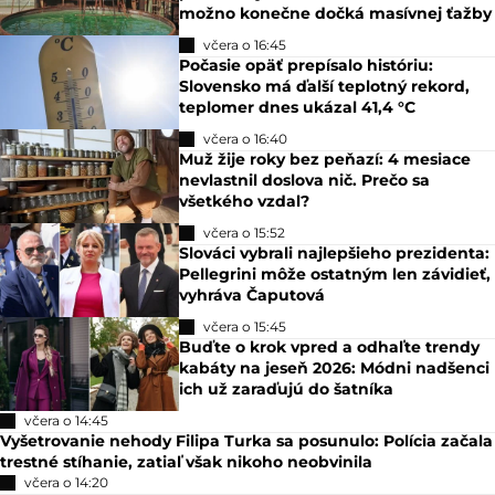
včera o 18:28
Štát predáva luxusné auto, ľudia sa na
inzeráte bavia: Za vozidlo bez STK
chce vyše 20-tisíc
včera o 17:15
Kvíz: Vieš o svete naozaj všetko? Na 2.
otázku odpovie len málo Slovákov
včera o 17:09
Pod zemou je už desaťročia skrytý
poklad. Východné Slovensko sa
možno konečne dočká masívnej ťažby
včera o 16:45
Počasie opäť prepísalo históriu:
Slovensko má ďalší teplotný rekord,
teplomer dnes ukázal 41,4 °C
včera o 16:40
Muž žije roky bez peňazí: 4 mesiace
nevlastnil doslova nič. Prečo sa
všetkého vzdal?
včera o 15:52