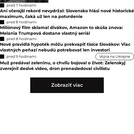
pred 7 hodinami
Ani včerajší rekord nevydržal: Slovensko hlási nové historické
maximum, čaká už len na potvrdenie
pred 8 hodinami
Miliónový film sklamal divákov, Amazon to skúša znova:
Melania Trumpová dostane vlastný seriál
pred 8 hodinami
Nové pravidlá hypoték môžu prekvapiť tisíce Slovákov: Viac
vlastných peňazí nebudú potrebovať len investori
pred 9 hodinami
Vojna na Ukrajine
Muž predával zeleninu, o chvíľu bojoval o život: Zelenskyj
zverejnil desivé video, dron prenasledoval civilistu
Zobraziť viac