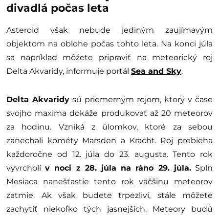
divadlá počas leta
Asteroid však nebude jediným zaujímavým
objektom na oblohe počas tohto leta. Na konci júla
sa napríklad môžete pripraviť na meteorický roj
Delta Akvaridy, informuje portál
Sea and Sky
.
Delta Akvaridy
sú priemerným rojom, ktorý v čase
svojho maxima dokáže produkovať až 20 meteorov
za hodinu. Vzniká z úlomkov, ktoré za sebou
zanechali kométy Marsden a Kracht. Roj prebieha
každoročne od 12. júla do 23. augusta. Tento rok
vyvrcholí
v noci z 28. júla na ráno 29. júla.
Spln
Mesiaca nanešťastie tento rok väčšinu meteorov
zatmie. Ak však budete trpezliví, stále môžete
zachytiť niekoľko tých jasnejších. Meteory budú