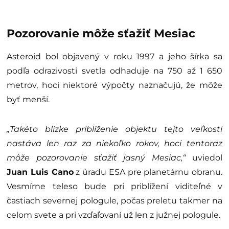
Pozorovanie môže sťažiť Mesiac
Asteroid bol objavený v roku 1997 a jeho šírka sa
podľa odrazivosti svetla odhaduje na 750 až 1 650
metrov, hoci niektoré výpočty naznačujú, že môže
byť menší.
„Takéto blízke priblíženie objektu tejto veľkosti
nastáva len raz za niekoľko rokov, hoci tentoraz
môže pozorovanie sťažiť jasný Mesiac,“
uviedol
Juan Luis Cano
z úradu ESA pre planetárnu obranu.
Vesmírne teleso bude pri priblížení viditeľné v
častiach severnej pologule, počas preletu takmer na
celom svete a pri vzďaľovaní už len z južnej pologule.