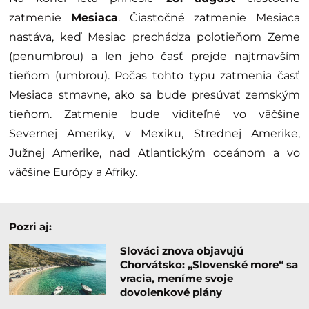
zatmenie
Mesiaca
. Čiastočné zatmenie Mesiaca
nastáva, keď Mesiac prechádza polotieňom Zeme
(penumbrou) a len jeho časť prejde najtmavším
tieňom (umbrou). Počas tohto typu zatmenia časť
Mesiaca stmavne, ako sa bude presúvať zemským
tieňom. Zatmenie bude viditeľné vo väčšine
Severnej Ameriky, v Mexiku, Strednej Amerike,
Južnej Amerike, nad Atlantickým oceánom a vo
väčšine Európy a Afriky.
Pozri aj:
Slováci znova objavujú
Chorvátsko: „Slovenské more“ sa
vracia, meníme svoje
dovolenkové plány