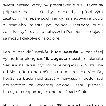
svietiť Mesiac, ktorý by predstavenie rušil, takže sa
pripravte na to, čo by mohlo byť pôsobivým
zážitkom. Najlepšie podmienky na sledovanie budú
z tmavého miesta po polnoci. Meteory budú
zdanlivo vyžarovať zo súhvezdia Perzeus, no objaviť
sa môžu kdekoľvek na oblohe.
Len o pár dní neskôr bude
Venuša
v najväčšej
východnej elongácii.
15. augusta
dosiahne planéta
Venuša najväčšiu východnú elongáciu 45,9 stupňa
od Slnka. Je to najlepší čas na pozorovanie Venuše,
keďže sa bude nachádzať v najvyššom bode nad
horizontom na večernej oblohe. Jasnú planétu
hľadajte na západnej oblohe po západe Slnka.
Na konci leta prinesie
28. august
čiastočné