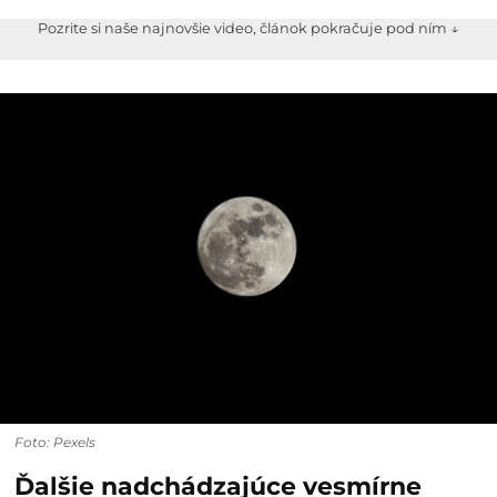
Pozrite si naše najnovšie video, článok pokračuje pod ním ↓
Foto: Pexels
Ďalšie nadchádzajúce vesmírne