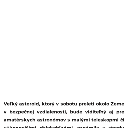
Veľký asteroid, ktorý v sobotu preletí okolo Zeme
v bezpečnej vzdialenosti, bude viditeľný aj pre
amatérskych astronómov s malými teleskopmi či
výkonnejšími ďalekohľadmi, oznámila v stredu