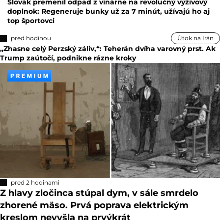
Slovák premenil odpad z vinárne na revolučný výživový
doplnok: Regeneruje bunky už za 7 minút, užívajú ho aj
top športovci
pred hodinou
Útok na Irán
„Zhasne celý Perzský záliv,“: Teherán dvíha varovný prst. Ak
Trump zaútočí, podnikne rázne kroky
pred 2 hodinami
Z hlavy zločinca stúpal dym, v sále smrdelo
zhorené mäso. Prvá poprava elektrickým
kreslom nevyšla na prvýkrát