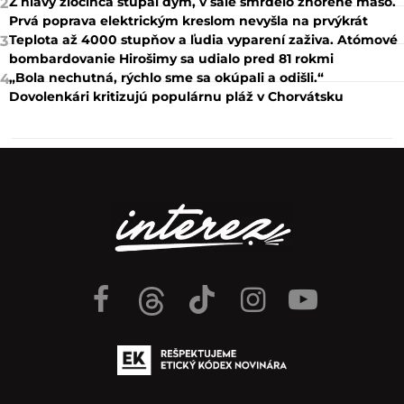
Z hlavy zločinca stúpal dym, v sále smrdelo zhorené mäso.
2
Prvá poprava elektrickým kreslom nevyšla na prvýkrát
Teplota až 4000 stupňov a ľudia vyparení zaživa. Atómové
3
bombardovanie Hirošimy sa udialo pred 81 rokmi
„Bola nechutná, rýchlo sme sa okúpali a odišli.“
4
Dovolenkári kritizujú populárnu pláž v Chorvátsku