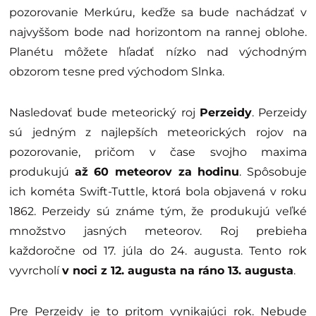
pozorovanie Merkúru, keďže sa bude nachádzať v
najvyššom bode nad horizontom na rannej oblohe.
Planétu môžete hľadať nízko nad východným
obzorom tesne pred východom Slnka.
Nasledovať bude meteorický roj
Perzeidy
. Perzeidy
sú jedným z najlepších meteorických rojov na
pozorovanie, pričom v čase svojho maxima
produkujú
až 60 meteorov za hodinu
. Spôsobuje
ich kométa Swift-Tuttle, ktorá bola objavená v roku
1862. Perzeidy sú známe tým, že produkujú veľké
množstvo jasných meteorov. Roj prebieha
každoročne od 17. júla do 24. augusta. Tento rok
vyvrcholí
v noci z 12. augusta na ráno 13. augusta
.
Pre Perzeidy je to pritom vynikajúci rok. Nebude