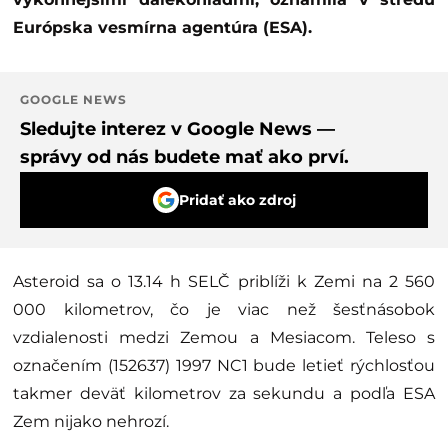
Európska vesmírna agentúra (ESA).
GOOGLE NEWS
Sledujte interez v Google News —
správy od nás budete mať ako prví.
Pridať ako zdroj
Asteroid sa o 13.14 h SELČ priblíži k Zemi na 2 560
000 kilometrov, čo je viac než šesťnásobok
vzdialenosti medzi Zemou a Mesiacom. Teleso s
označením (152637) 1997 NC1 bude letieť rýchlosťou
takmer deväť kilometrov za sekundu a podľa ESA
Zem nijako nehrozí.