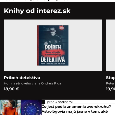
Knihy od interez.sk
Príbeh detektíva
Sto
Hon na sériového vraha Ondreja Riga
Peter
18,90 €
19,9
pred 3 hodinami
Čo jesť podľa znamenia zverokruhu?
Astrológovia majú jasno v tom, aké