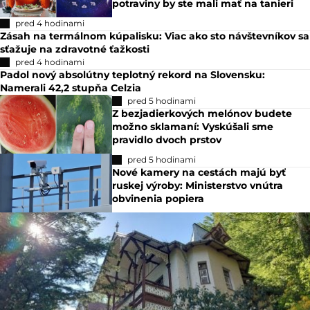
potraviny by ste mali mať na tanieri
pred 4 hodinami
Zásah na termálnom kúpalisku: Viac ako sto návštevníkov sa
sťažuje na zdravotné ťažkosti
pred 4 hodinami
Padol nový absolútny teplotný rekord na Slovensku:
Namerali 42,2 stupňa Celzia
pred 5 hodinami
Z bezjadierkových melónov budete
možno sklamaní: Vyskúšali sme
pravidlo dvoch prstov
pred 5 hodinami
Nové kamery na cestách majú byť
ruskej výroby: Ministerstvo vnútra
obvinenia popiera