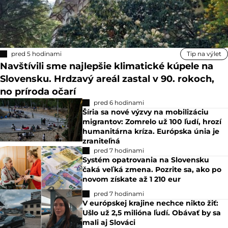
pred 5 hodinami
Tip na výlet
Navštívili sme najlepšie klimatické kúpele na
Slovensku. Hrdzavý areál zastal v 90. rokoch,
no príroda očarí
pred 6 hodinami
Šíria sa nové výzvy na mobilizáciu
migrantov: Zomrelo už 100 ľudí, hrozí
humanitárna kríza. Európska únia je
zraniteľná
pred 7 hodinami
Systém opatrovania na Slovensku
čaká veľká zmena. Pozrite sa, ako po
novom získate až 1 210 eur
pred 7 hodinami
V európskej krajine nechce nikto žiť:
Ušlo už 2,5 milióna ľudí. Obávať by sa
mali aj Slováci