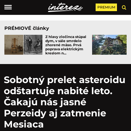
PREMIUM
PRÉMIOVÉ články
Z hlavy zločinca stúpal
dym, v sále smrdelo
zhorené mäso. Prvá
poprava elektrickým
kreslom n...
Sobotný prelet asteroidu
odštartuje nabité leto.
Čakajú nás jasné
Perzeidy aj zatmenie
Mesiaca