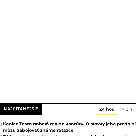
NAJČÍTANEJŠIE
24 hod
7 dní
Koniec Tesca naberá reálne kontúry. O stovky jeho predajní
1
môžu zabojovať známe reťazce