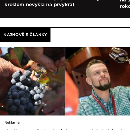
kreslom nevyšla na prvýkrát
roko
NAJNOVŠIE ČLÁNKY
Reklama