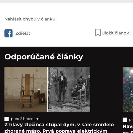
Nahlásiť chybu v článku
Uložiť článok
Zdieľať
Odporúčané články
pred 2 hodinami
p
Z hlavy zločinca stúpal dym, v sále smrdelo
Navš
zhorené mäso. Prvá poprava elektrickým
na S