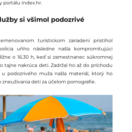
 portálu Index.hr.
užby si všimol podozrivé
menovanom turistickom zariadení pristihol
polícia uňho následne našla kompromitujúci
ibližne o 16.30 h, keď si zamestnanec súkromnej
 tajne nakrúca deti. Zadržal ho až do príchodu
 a u podozrivého muža našla materiál, ktorý ho
 zneužívania detí za účelom pornografie.