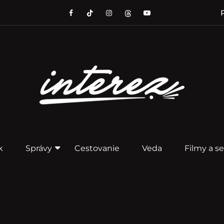
P
k
Správy
Cestovanie
Veda
Filmy a se