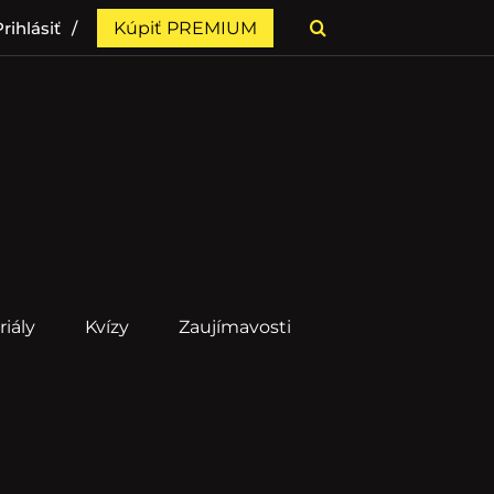
rihlásiť
Kúpiť PREMIUM
riály
Kvízy
Zaujímavosti