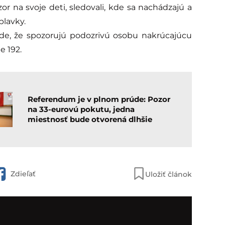
or na svoje deti, sledovali, kde sa nachádzajú a
 plavky.
pade, že spozorujú podozrivú osobu nakrúcajúcu
e 192.
Referendum je v plnom prúde: Pozor
na 33-eurovú pokutu, jedna
miestnosť bude otvorená dlhšie
Zdieľať
Uložiť článok