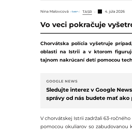
Nina Malovcová
4. júla 2026
TASR
Vo veci pokračuje vyšetr
Chorvátska polícia vyšetruje prípad, ktorý sa odohral v obľúbenej dovolenkovej
oblasti na Istrii a v ktorom figuru
tajnom nakrúcaní detí pomocou tech
GOOGLE NEWS
Sledujte interez v Google New
správy od nás budete mať ako p
V chorvátskej Istrii zadržali 63-ročnéh
pomocou okuliarov so zabudovanou k