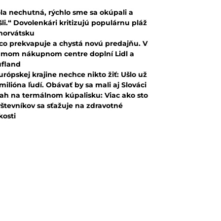
la nechutná, rýchlo sme sa okúpali a
šli.“ Dovolenkári kritizujú populárnu pláž
horvátsku
co prekvapuje a chystá novú predajňu. V
mom nákupnom centre doplní Lidl a
fland
urópskej krajine nechce nikto žiť: Ušlo už
 milióna ľudí. Obávať by sa mali aj Slováci
ah na termálnom kúpalisku: Viac ako sto
števníkov sa sťažuje na zdravotné
kosti