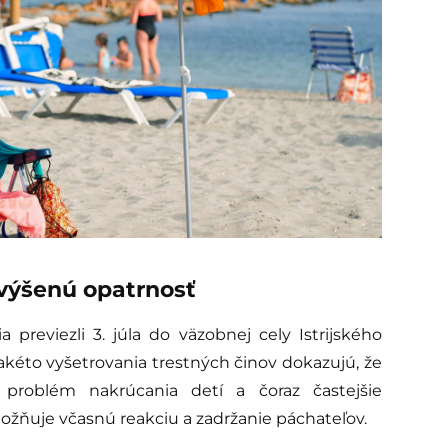
zvýšenú opatrnosť
previezli 3. júla do väzobnej cely Istrijského
 takéto vyšetrovania trestných činov dokazujú, že
 problém nakrúcania detí a čoraz častejšie
ožňuje včasnú reakciu a zadržanie páchateľov.