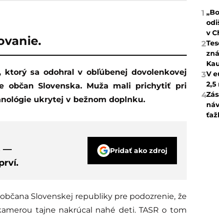
„Bo
1
odi
v C
ovanie.
Tes
2
zná
Kau
V e
3
2,5
je občan Slovenska. Muža mali prichytiť pri
Zás
4
nológie ukrytej v bežnom doplnku.
náv
ťaž
s —
Pridať ako zdroj
rví.
o občana Slovenskej republiky pre podozrenie, že
amerou tajne nakrúcal nahé deti. TASR o tom