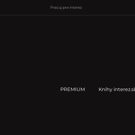
Pracuj pre interez
PREMIUM
Knihy interez.s