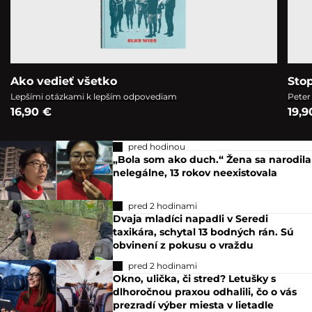
Ako vedieť všetko
Sto
Lepšími otázkami k lepším odpovediam
Peter
16,90 €
19,9
pred hodinou
„Bola som ako duch.“ Žena sa narodila
nelegálne, 13 rokov neexistovala
pred 2 hodinami
Dvaja mladíci napadli v Seredi
taxikára, schytal 13 bodných rán. Sú
obvinení z pokusu o vraždu
pred 2 hodinami
Okno, ulička, či stred? Letušky s
dlhoročnou praxou odhalili, čo o vás
prezradí výber miesta v lietadle