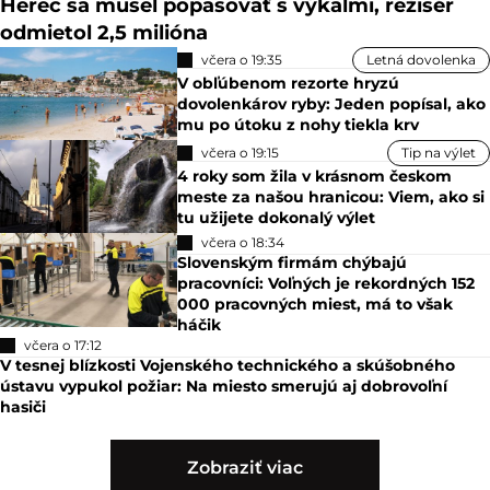
Herec sa musel popasovať s výkalmi, režisér
odmietol 2,5 milióna
včera o 19:35
Letná dovolenka
V obľúbenom rezorte hryzú
dovolenkárov ryby: Jeden popísal, ako
mu po útoku z nohy tiekla krv
včera o 19:15
Tip na výlet
4 roky som žila v krásnom českom
meste za našou hranicou: Viem, ako si
tu užijete dokonalý výlet
včera o 18:34
Slovenským firmám chýbajú
pracovníci: Voľných je rekordných 152
000 pracovných miest, má to však
háčik
včera o 17:12
V tesnej blízkosti Vojenského technického a skúšobného
ústavu vypukol požiar: Na miesto smerujú aj dobrovoľní
hasiči
Zobraziť viac