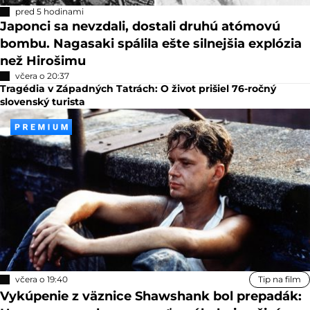
pred 5 hodinami
Japonci sa nevzdali, dostali druhú atómovú
bombu. Nagasaki spálila ešte silnejšia explózia
než Hirošimu
včera o 20:37
Tragédia v Západných Tatrách: O život prišiel 76-ročný
slovenský turista
včera o 19:40
Tip na film
Vykúpenie z väznice Shawshank bol prepadák: