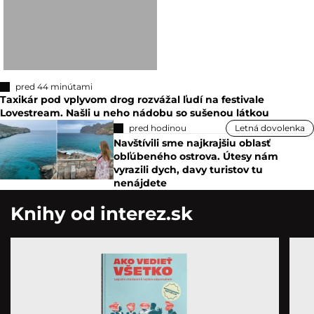
pred 44 minútami
Taxikár pod vplyvom drog rozvážal ľudí na festivale
Lovestream. Našli u neho nádobu so sušenou látkou
pred hodinou
Letná dovolenka
Navštívili sme najkrajšiu oblasť
obľúbeného ostrova. Útesy nám
vyrazili dych, davy turistov tu
nenájdete
Knihy od interez.sk