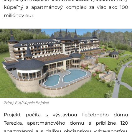
kúpeľný a apartmánový komplex za viac ako 100
miliónov eur.
Zdroj: EIA/Kúpele Bojnice
Projekt počíta s výstavbou liečebného domu
Terezka, apartmánového domu s približne 120
apartmánmi a s ďalšou občianskou vybavenosťou.