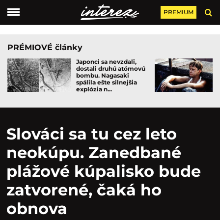
PREMIUM
PRÉMIOVÉ články
Japonci sa nevzdali,
dostali druhú atómovú
bombu. Nagasaki
spálila ešte silnejšia
explózia n...
Slováci sa tu cez leto
neokúpu. Zanedbané
plážové kúpalisko bude
zatvorené, čaká ho
obnova