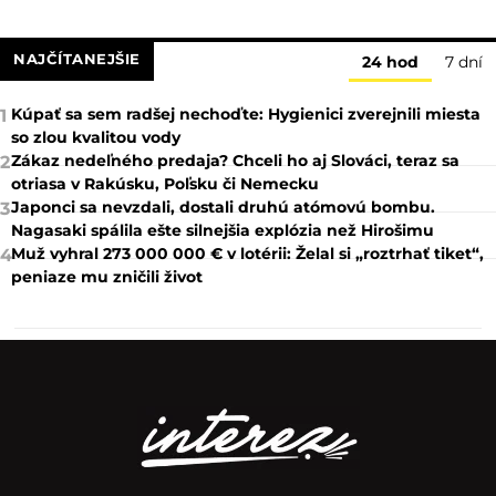
NAJČÍTANEJŠIE
24 hod
7 dní
Kúpať sa sem radšej nechoďte: Hygienici zverejnili miesta
1
so zlou kvalitou vody
Zákaz nedeľného predaja? Chceli ho aj Slováci, teraz sa
2
otriasa v Rakúsku, Poľsku či Nemecku
Japonci sa nevzdali, dostali druhú atómovú bombu.
3
Nagasaki spálila ešte silnejšia explózia než Hirošimu
Muž vyhral 273 000 000 € v lotérii: Želal si „roztrhať tiket“,
4
peniaze mu zničili život