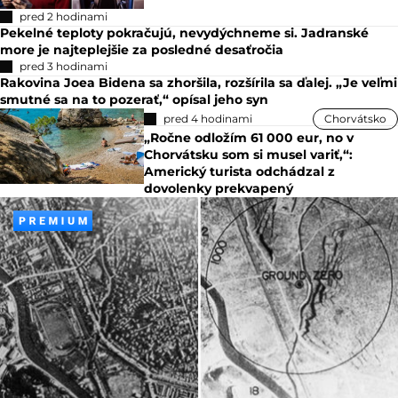
pred 2 hodinami
Pekelné teploty pokračujú, nevydýchneme si. Jadranské
more je najteplejšie za posledné desaťročia
pred 3 hodinami
Rakovina Joea Bidena sa zhoršila, rozšírila sa ďalej. „Je veľmi
smutné sa na to pozerať,“ opísal jeho syn
pred 4 hodinami
Chorvátsko
„Ročne odložím 61 000 eur, no v
Chorvátsku som si musel variť,“:
Americký turista odchádzal z
dovolenky prekvapený