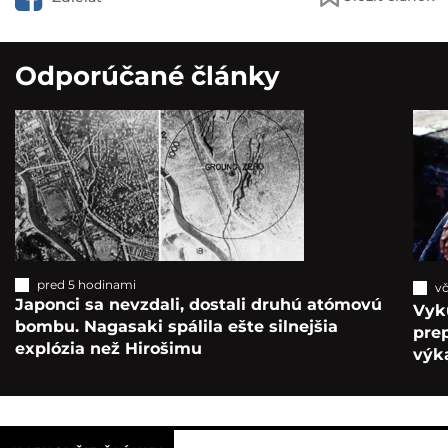
Odporúčané články
pred 5 hodinami
vč
Japonci sa nevzdali, dostali druhú atómovú
Vyk
bombu. Nagasaki spálila ešte silnejšia
pre
explózia než Hirošimu
výka