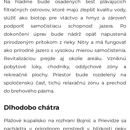
Na hladine bude osadených šesť plávajúcich
filtračných ostrovov, ktoré majú zlepšiť kvalitu vody,
slúžiť ako biotop pre vtáctvo a hmyz a zároveň
podporiť samočistiacu schopnosť jazera. Po
dokončení úprav bude nádrž opäť napustená
prirodzeným prítokom z rieky Nitry a má fungovať
ako prírodné jazero s vysokou mierou samočistenia.
Revitalizáciou prejde aj okolie areálu. Vzniknú
pobytové lúky, chodníky, oddychové zóny a
rekreačné plochy. Priestor bude rozdelený na
spoločenskú časť, tichú relaxačnú zónu a prechod
do brehového pásma.
Dlhodobo chátra
Plážové kúpalisko na rozhraní Bojníc a Prievidze sa
nachádza v prírodnom prostredí v blízkosti rieky