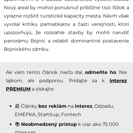
Nový areál by mohol ponúknuť približne tisíc lôžok a
výrazne rozšíriť turistické kapacity mesta. Návrh však
vyvolal kritiku pamiatkarov a časti verejnosti, ktorí
upozorňujú, že rozsiahle stavby by mohli narušiť
panorámu Bojníc a oslabiť dominantné postavenie
Bojnického zámku.
Ak vám tento článok niečo dal,
odmeňte ho
. Nie
lajkom, ale podporou. Pridajte sa k
interez
PREMIUM
a získajte:
📰 Články
bez reklám
na
interez
, Odzadu,
EMEFKA, Startitup, Fontech
📚
Neobmedzený prístup
k viac ako 75 000
článkom