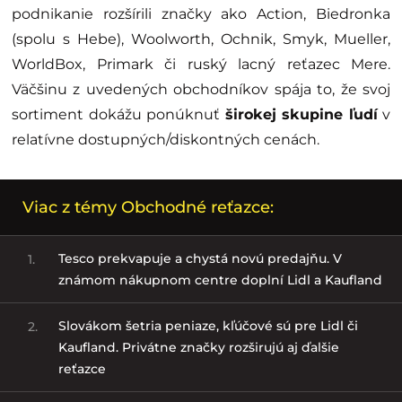
podnikanie rozšírili značky ako Action, Biedronka
(spolu s Hebe), Woolworth, Ochnik, Smyk, Mueller,
WorldBox, Primark či ruský lacný reťazec Mere.
Väčšinu z uvedených obchodníkov spája to, že svoj
sortiment dokážu ponúknuť
širokej skupine ľudí
v
relatívne dostupných/diskontných cenách.
Viac z témy Obchodné reťazce:
Tesco prekvapuje a chystá novú predajňu. V
1.
známom nákupnom centre doplní Lidl a Kaufland
Slovákom šetria peniaze, kľúčové sú pre Lidl či
2.
Kaufland. Privátne značky rozširujú aj ďalšie
reťazce