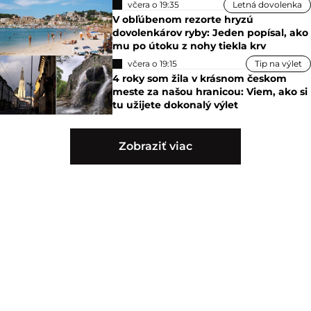
včera o 19:35
Letná dovolenka
V obľúbenom rezorte hryzú
dovolenkárov ryby: Jeden popísal, ako
mu po útoku z nohy tiekla krv
včera o 19:15
Tip na výlet
4 roky som žila v krásnom českom
meste za našou hranicou: Viem, ako si
tu užijete dokonalý výlet
Zobraziť viac