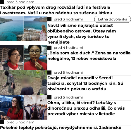
pred 3 hodinami
Taxikár pod vplyvom drog rozvážal ľudí na festivale
Lovestream. Našli u neho nádobu so sušenou látkou
pred 3 hodinami
Letná dovolenka
Navštívili sme najkrajšiu oblasť
obľúbeného ostrova. Útesy nám
vyrazili dych, davy turistov tu
nenájdete
pred 4 hodinami
„Bola som ako duch.“ Žena sa narodila
nelegálne, 13 rokov neexistovala
pred 5 hodinami
Dvaja mladíci napadli v Seredi
taxikára, schytal 13 bodných rán. Sú
obvinení z pokusu o vraždu
pred 5 hodinami
Okno, ulička, či stred? Letušky s
dlhoročnou praxou odhalili, čo o vás
prezradí výber miesta v lietadle
pred 5 hodinami
Pekelné teploty pokračujú, nevydýchneme si. Jadranské