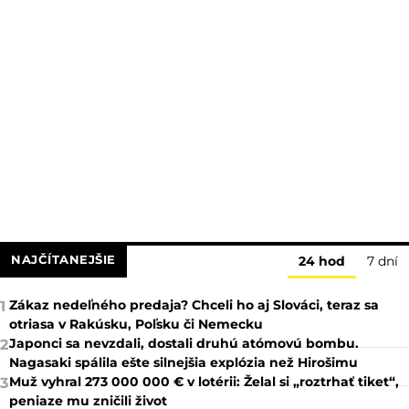
NAJČÍTANEJŠIE
24 hod
7 dní
Zákaz nedeľného predaja? Chceli ho aj Slováci, teraz sa
1
otriasa v Rakúsku, Poľsku či Nemecku
Japonci sa nevzdali, dostali druhú atómovú bombu.
2
Nagasaki spálila ešte silnejšia explózia než Hirošimu
Muž vyhral 273 000 000 € v lotérii: Želal si „roztrhať tiket“,
3
peniaze mu zničili život