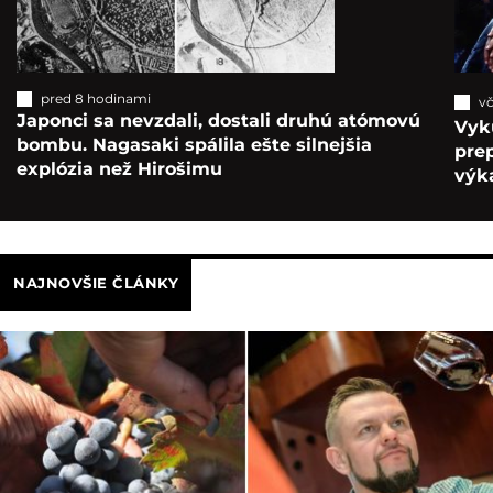
pred 8 hodinami
vč
Japonci sa nevzdali, dostali druhú atómovú
Vyk
bombu. Nagasaki spálila ešte silnejšia
pre
explózia než Hirošimu
výka
NAJNOVŠIE ČLÁNKY