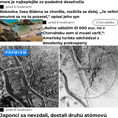
more je najteplejšie za posledné desaťročia
pred 6 hodinami
Rakovina Joea Bidena sa zhoršila, rozšírila sa ďalej. „Je veľmi
smutné sa na to pozerať,“ opísal jeho syn
pred 6 hodinami
Chorvátsko
„Ročne odložím 61 000 eur, no v
Chorvátsku som si musel variť,“:
Americký turista odchádzal z
dovolenky prekvapený
pred 8 hodinami
Japonci sa nevzdali, dostali druhú atómovú