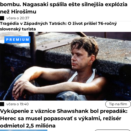
bombu. Nagasaki spálila ešte silnejšia explózia
než Hirošimu
včera o 20:37
Tragédia v Západných Tatrách: O život prišiel 76-ročný
slovenský turista
včera o 19:40
Tip na film
Vykúpenie z väznice Shawshank bol prepadák:
Herec sa musel popasovať s výkalmi, režisér
odmietol 2,5 milióna