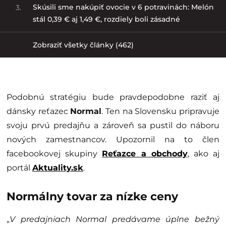
Skúsili sme nakúpiť ovocie v 6 potravinách: Melón
3.
stál 0,39 € aj 1,49 €, rozdiely boli zásadné
Zobraziť všetky články (462)
Podobnú stratégiu bude pravdepodobne raziť aj
dánsky reťazec
Normal
. Ten na Slovensku pripravuje
svoju prvú predajňu a zároveň sa pustil do náboru
nových zamestnancov. Upozornil na to člen
facebookovej skupiny
Reťazce a obchody
, ako aj
portál
Aktuality.sk
.
Normálny tovar za nízke ceny
„
V predajniach Normal predávame úplne bežný