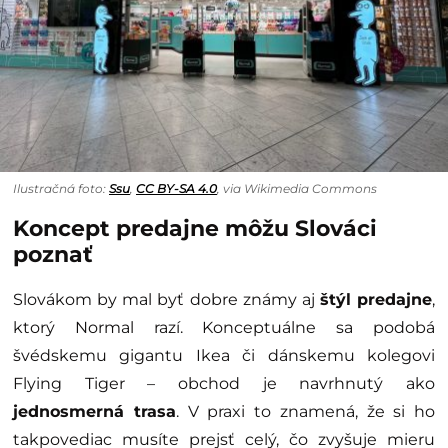
Ilustračná foto:
Ssu
,
CC BY-SA 4.0
, via Wikimedia Commons
Koncept predajne môžu Slováci
poznať
Slovákom by mal byť dobre známy aj
štýl predajne
,
ktorý Normal razí. Konceptuálne sa podobá
švédskemu gigantu Ikea či dánskemu kolegovi
Flying Tiger – obchod je navrhnutý ako
jednosmerná trasa
. V praxi to znamená, že si ho
takpovediac musíte prejsť celý, čo zvyšuje mieru