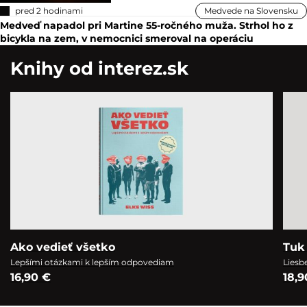
pred 2 hodinami
Medvede na Slovensku
Medveď napadol pri Martine 55-ročného muža. Strhol ho z
bicykla na zem, v nemocnici smeroval na operáciu
Knihy od interez.sk
Ako vedieť všetko
Tuk 
Lepšími otázkami k lepším odpovediam
Liesb
16,90 €
18,9