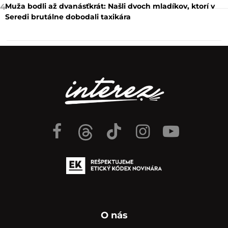
Muža bodli až dvanásťkrát: Našli dvoch mladíkov, ktorí v
4
Seredi brutálne dobodali taxikára
O nás