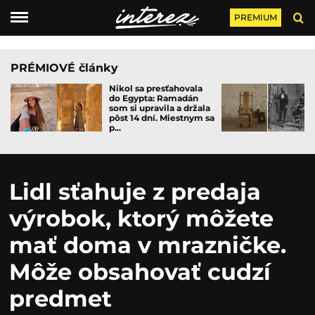
PREMIUM
PRÉMIOVÉ články
Nikol sa presťahovala
do Egypta: Ramadán
som si upravila a držala
pôst 14 dní. Miestnym sa
p...
Lidl sťahuje z predaja
výrobok, ktorý môžete
mať doma v mrazničke.
Môže obsahovať cudzí
predmet