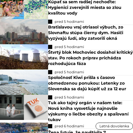
Kúpať sa sem radšej nechoďte:
Hygienici zverejnili miesta so zlou
kvalitou vody
pred 5 hodinami
Bratislavou vraj otriasol výbuch, zo
Slovnaftu stúpa čierny dym. Hasiči
vyzývajú ľudí, aby zatvorili okná
pred 5 hodinami
Štvrtý blok Mochoviec dosiahol kritický
stav. Po rokoch príprav prichádza
rozhodujúca fáza
pred 5 hodinami
Spoločnosť Kiwi prišla s časovo
obmedzenou ponukou: Letenky zo
Slovenska sa dajú kúpiť už za 12 eur
pred 5 hodinami
Tuk ako tajný orgán v našom tele:
Nová kniha vysvetľuje najnovšie
výskumy o liečbe obezity a spaľovaní
tukov
pred 6 hodinami
Letná dovolenka
Žena ľutuje, že navštívila 7