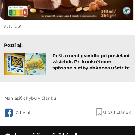
Foto: Lidl
Pozri aj:
Pošta mení pravidlo pri posielaní
zásielok. Pri konkrétnom
spôsobe platby dokonca ušetríte
Nahlásiť chybu v článku
Uložiť článok
Zdieľať