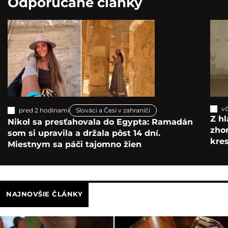
Odporúčané články
vč
pred 2 hodinami
Slováci a Česi v zahraničí
Z hl
Nikol sa presťahovala do Egypta: Ramadán
zho
som si upravila a držala pôst 14 dní.
kre
Miestnym sa páči tajomno žien
NAJNOVŠIE ČLÁNKY