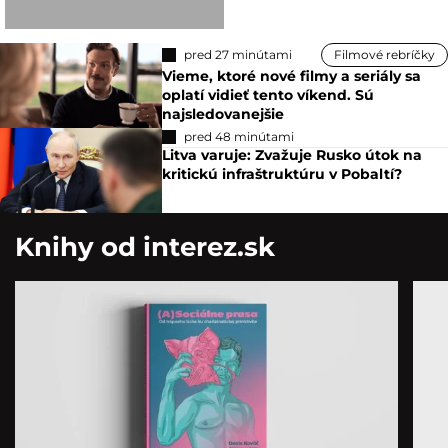
pred 27 minútami
Filmové rebríčky
Vieme, ktoré nové filmy a seriály sa
oplatí vidieť tento víkend. Sú
najsledovanejšie
pred 48 minútami
Litva varuje: Zvažuje Rusko útok na
kritickú infraštruktúru v Pobaltí?
Knihy od interez.sk