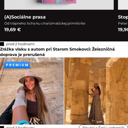
(A)Sociálne prasa
Sto
Od trápneho ticha ku charizmatickej primitivite
Peter
19,69 €
19,9
pred 2 hodinami
Zrážka vlaku s autom pri Starom Smokovci: Železničná
doprava je prerušená
pred 2 hodinami
Slováci a Česi v zahraničí