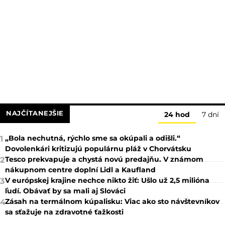
NAJČÍTANEJŠIE
24 hod
7 dní
„Bola nechutná, rýchlo sme sa okúpali a odišli.“
1
Dovolenkári kritizujú populárnu pláž v Chorvátsku
Tesco prekvapuje a chystá novú predajňu. V známom
2
nákupnom centre doplní Lidl a Kaufland
V európskej krajine nechce nikto žiť: Ušlo už 2,5 milióna
3
ľudí. Obávať by sa mali aj Slováci
Zásah na termálnom kúpalisku: Viac ako sto návštevníkov
4
sa sťažuje na zdravotné ťažkosti