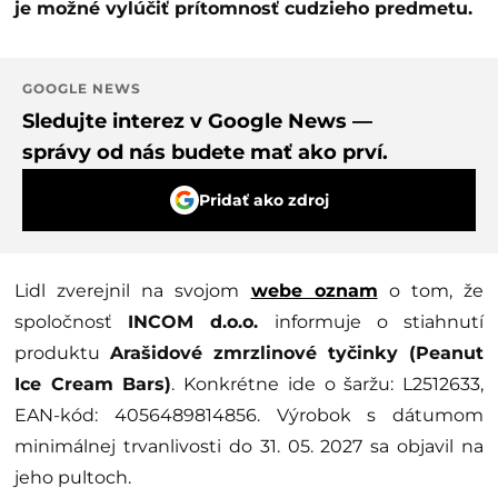
je možné vylúčiť prítomnosť cudzieho predmetu.
GOOGLE NEWS
Sledujte interez v Google News —
správy od nás budete mať ako prví.
Pridať ako zdroj
Lidl zverejnil na svojom
webe oznam
o tom, že
spoločnosť
INCOM d.o.o.
informuje o stiahnutí
produktu
Arašidové zmrzlinové tyčinky (Peanut
Ice Cream Bars)
. Konkrétne ide o šaržu: L2512633,
EAN-kód: 4056489814856. Výrobok s dátumom
minimálnej trvanlivosti do 31. 05. 2027 sa objavil na
jeho pultoch.