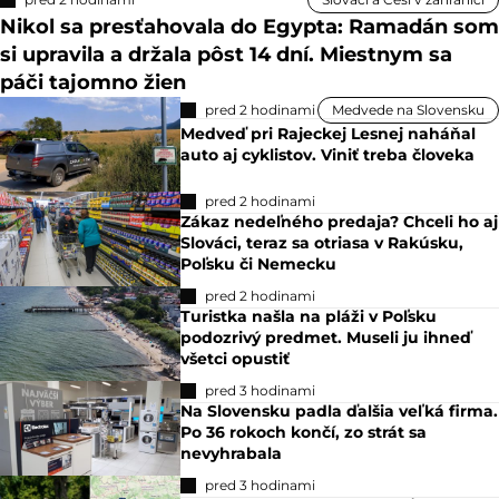
Nikol sa presťahovala do Egypta: Ramadán som
si upravila a držala pôst 14 dní. Miestnym sa
páči tajomno žien
pred 2 hodinami
Medvede na Slovensku
Medveď pri Rajeckej Lesnej naháňal
auto aj cyklistov. Viniť treba človeka
pred 2 hodinami
Zákaz nedeľného predaja? Chceli ho aj
Slováci, teraz sa otriasa v Rakúsku,
Poľsku či Nemecku
pred 2 hodinami
Turistka našla na pláži v Poľsku
podozrivý predmet. Museli ju ihneď
všetci opustiť
pred 3 hodinami
Na Slovensku padla ďalšia veľká firma.
Po 36 rokoch končí, zo strát sa
nevyhrabala
pred 3 hodinami