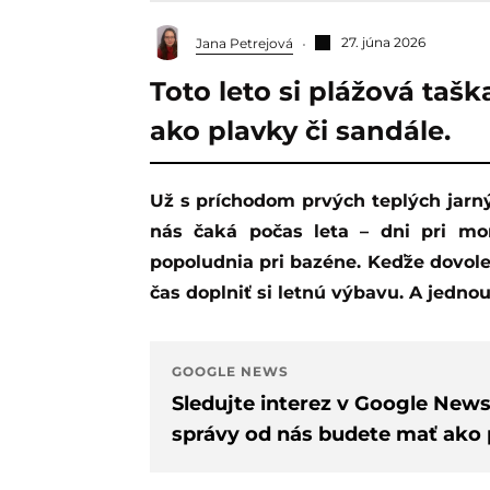
27. júna 2026
Jana Petrejová
Toto leto si plážová taš
ako plavky či sandále.
Už s príchodom prvých teplých jarných dní začíname prirodzene snívať o tom, čo
nás čaká počas leta – dni pri mo
popoludnia pri bazéne. Keďže dovole
čas doplniť si letnú výbavu. A jednou
GOOGLE NEWS
Sledujte interez v Google New
správy od nás budete mať ako p