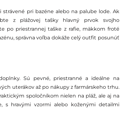
i strávené pri bazéne alebo na palube lode. Ak
obte z plážovej tašky hlavný prvok svojho
te po priestrannej taške z rafie, mäkkom froté
énu, správna voľba dokáže celý outfit posunúť
 doplnky. Sú pevné, priestranné a ideálne na
vých uterákov až po nákupy z farmárskeho trhu.
praktickým spoločníkom nielen na pláž, ale aj na
fie, s hravými vzormi alebo koženými detailmi