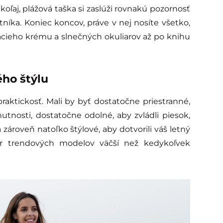
oľaj, plážová taška si zaslúži rovnakú pozornosť
níka. Koniec koncov, práve v nej nosíte všetko,
acieho krému a slnečných okuliarov až po knihu
ého štýlu
praktickosť. Mali by byť dostatočne priestranné,
utnosti, dostatočne odolné, aby zvládli piesok,
a zároveň natoľko štýlové, aby dotvorili váš letný
er trendových modelov väčší než kedykoľvek