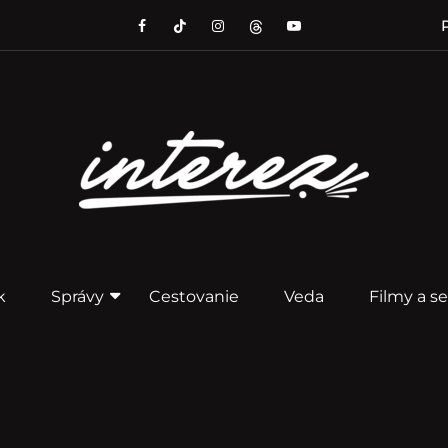
P
k
Správy
Cestovanie
Veda
Filmy a se