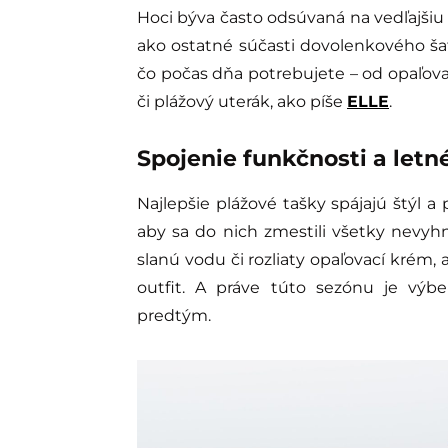
Hoci býva často odsúvaná na vedľajšiu k
ako ostatné súčasti dovolenkového šat
čo počas dňa potrebujete – od opaľov
či plážový uterák, ako píše
ELLE
.
Spojenie funkčnosti a letn
Najlepšie plážové tašky spájajú štýl a 
aby sa do nich zmestili všetky nevyhn
slanú vodu či rozliaty opaľovací krém, 
outfit. A práve túto sezónu je výb
predtým.