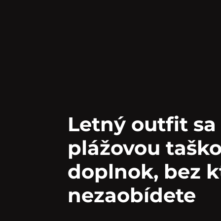
Letný outfit s
plážovou taško
doplnok, bez k
nezaobídete