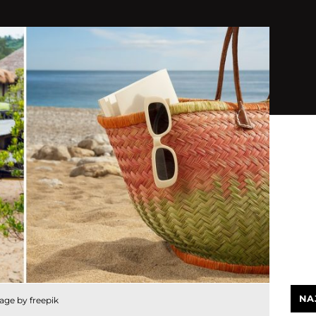
NA
age by freepik