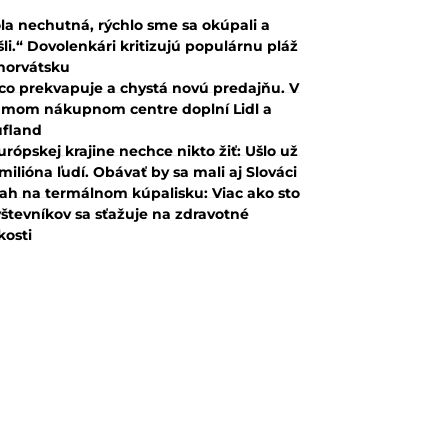
la nechutná, rýchlo sme sa okúpali a
šli.“ Dovolenkári kritizujú populárnu pláž
horvátsku
co prekvapuje a chystá novú predajňu. V
mom nákupnom centre doplní Lidl a
fland
urópskej krajine nechce nikto žiť: Ušlo už
 milióna ľudí. Obávať by sa mali aj Slováci
ah na termálnom kúpalisku: Viac ako sto
števníkov sa sťažuje na zdravotné
kosti