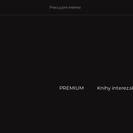
Pracuj pre interez
PREMIUM
Knihy interez.s