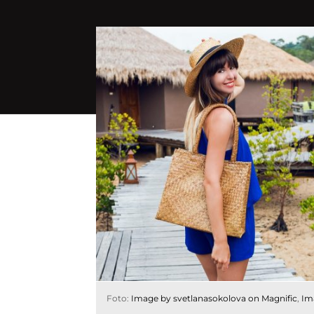
Foto:
Image by svetlanasokolova on Magnific
,
Im