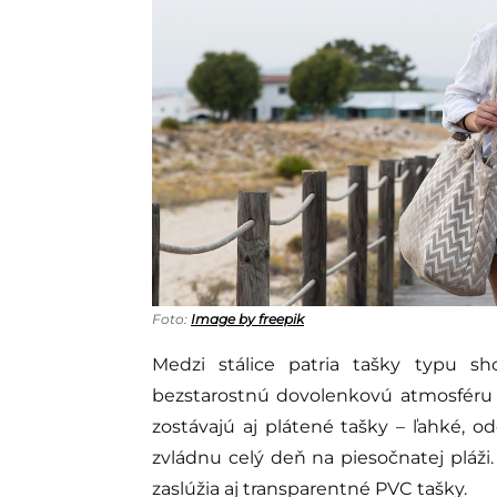
Foto:
Image by freepik
Medzi stálice patria tašky typu s
bezstarostnú dovolenkovú atmosféru 
zostávajú aj plátené tašky – ľahké, 
zvládnu celý deň na piesočnatej pláži.
zaslúžia aj transparentné PVC tašky.