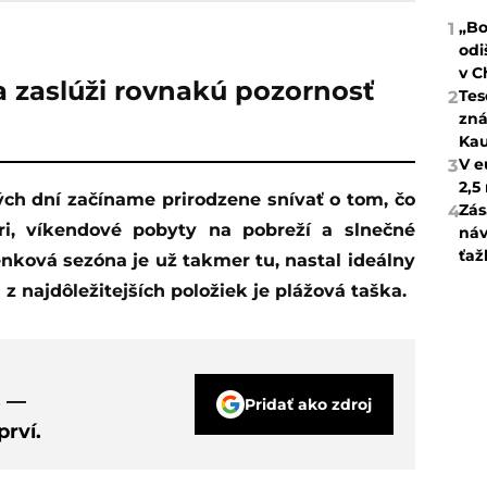
„Bo
1
odi
v C
ka zaslúži rovnakú pozornosť
Tes
2
zná
Kau
V e
3
2,5
Zás
4
ri, víkendové pobyty na pobreží a slnečné
náv
ťaž
nková sezóna je už takmer tu, nastal ideálny
 z najdôležitejších položiek je plážová taška.
s —
Pridať ako zdroj
rví.