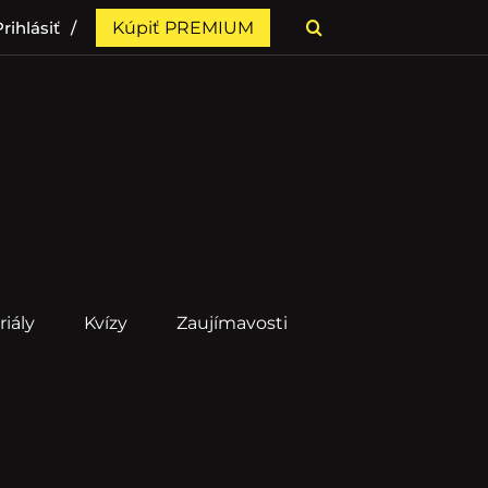
rihlásiť
Kúpiť PREMIUM
riály
Kvízy
Zaujímavosti