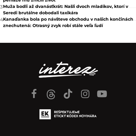
Muža bodli až dvanásťkrát: Našli dvoch mladíkov, ktorí v
3
Seredi brutálne dobodali taxikára
Kanaďanka bola po návšteve obchodu v našich končinách
4
znechutená: Otrasný zvyk robí stále veľa ľudí