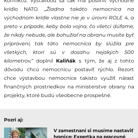
konfliktu. Výstavbou sa tak má posilniť východné
krídlo NATO.
„Žiadna takáto nemocnica na
východnom krídle vlastne nie je v úrovni ROLE 4, a
preto v prípade, keby bola vojna, čo všetci dúfame,
že nikdy nebude, ale bohužiaľ na obranu musíte byť
pripravení, tak táto nemocnica by slúžila pre
všetkých, ktorí sú v dosahu nejakých 500
kilometrov,“
doplnil
Kaliňák
s tým, že aj z tohto
dôvodu chcú nemocnicu postaviť rýchlo. Rezort
chce výstavbou nemocnice takisto využiť nárast
finančných prostriedkov na ministerstve obrany na
projekty, ktoré budú všeobecne prospešné.
Pozri aj:
V zamestnaní si musíme nastaviť
hranice: Expertka na pracovné