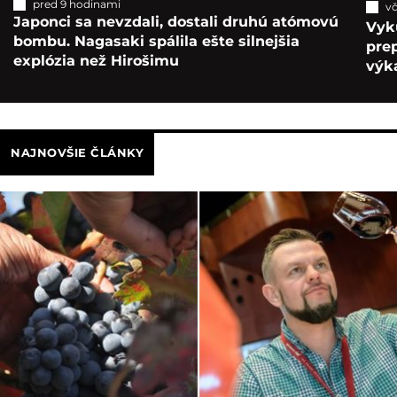
pred 9 hodinami
vč
Japonci sa nevzdali, dostali druhú atómovú
Vyk
bombu. Nagasaki spálila ešte silnejšia
pre
explózia než Hirošimu
výka
NAJNOVŠIE ČLÁNKY