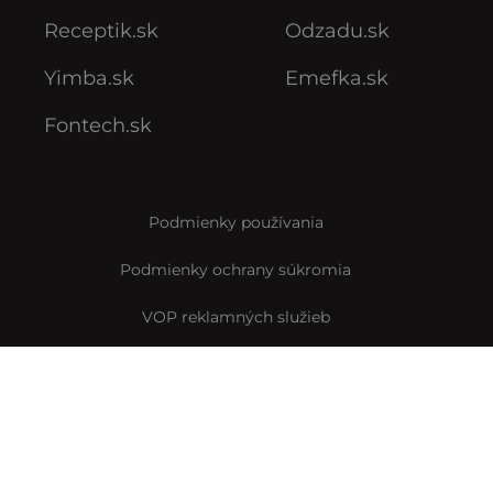
Receptik.sk
Odzadu.sk
Yimba.sk
Emefka.sk
Fontech.sk
Podmienky používania
Podmienky ochrany súkromia
VOP reklamných služieb
VOP predplatného
Archív VOP predplatného
Pravidlá Instagramovej súťaže