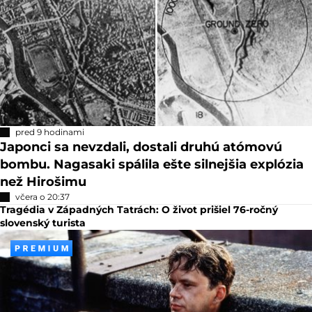
pred 9 hodinami
Japonci sa nevzdali, dostali druhú atómovú
bombu. Nagasaki spálila ešte silnejšia explózia
než Hirošimu
včera o 20:37
Tragédia v Západných Tatrách: O život prišiel 76-ročný
slovenský turista