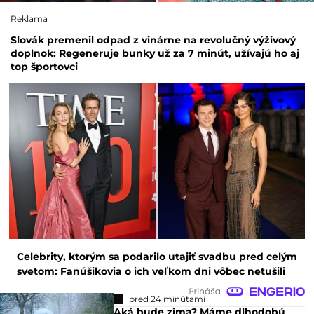
Reklama
Slovák premenil odpad z vinárne na revolučný výživový
doplnok: Regeneruje bunky už za 7 minút, užívajú ho aj
top športovci
Celebrity, ktorým sa podarilo utajiť svadbu pred celým
svetom: Fanúšikovia o ich veľkom dni vôbec netušili
pred 24 minútami
Aká bude zima? Máme dlhodobú