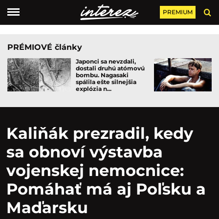
PREMIUM
PRÉMIOVÉ články
Japonci sa nevzdali,
dostali druhú atómovú
bombu. Nagasaki
spálila ešte silnejšia
explózia n...
Kaliňák prezradil, kedy
sa obnoví výstavba
vojenskej nemocnice:
Pomáhať má aj Poľsku a
Maďarsku