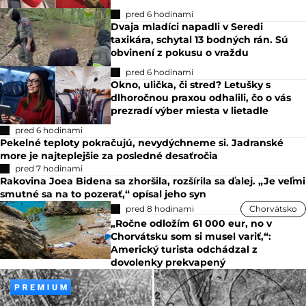
pred 6 hodinami
Dvaja mladíci napadli v Seredi
taxikára, schytal 13 bodných rán. Sú
obvinení z pokusu o vraždu
pred 6 hodinami
Okno, ulička, či stred? Letušky s
dlhoročnou praxou odhalili, čo o vás
prezradí výber miesta v lietadle
pred 6 hodinami
Pekelné teploty pokračujú, nevydýchneme si. Jadranské
more je najteplejšie za posledné desaťročia
pred 7 hodinami
Rakovina Joea Bidena sa zhoršila, rozšírila sa ďalej. „Je veľmi
smutné sa na to pozerať,“ opísal jeho syn
pred 8 hodinami
Chorvátsko
„Ročne odložím 61 000 eur, no v
Chorvátsku som si musel variť,“:
Americký turista odchádzal z
dovolenky prekvapený