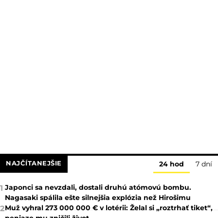
NAJČÍTANEJŠIE
24 hod
7 dní
Japonci sa nevzdali, dostali druhú atómovú bombu.
1
Nagasaki spálila ešte silnejšia explózia než Hirošimu
Muž vyhral 273 000 000 € v lotérii: Želal si „roztrhať tiket“,
2
peniaze mu zničili život