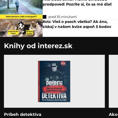
predpoveď: Pozrite si, čo sa má diať
pred 35 minútami
Kvíz: Vieš o psoch všetko? Ak áno,
získaj v našom kvíze aspoň 5 bodov
Knihy od interez.sk
Príbeh detektíva
Ako