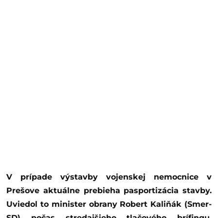
V prípade výstavby vojenskej nemocnice v
Prešove aktuálne prebieha pasportizácia stavby.
Uviedol to minister obrany Robert Kaliňák (Smer-
SD) počas stredajšieho tlačového brífingu.