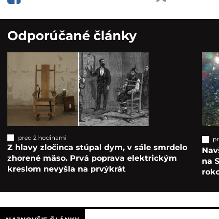
Odporúčané články
pred 2 hodinami
p
Z hlavy zločinca stúpal dym, v sále smrdelo
Navš
zhorené mäso. Prvá poprava elektrickým
na S
kreslom nevyšla na prvýkrát
roko