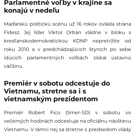
Parlamentné voľby v krajine sa
konajú v nedeľu
Maďarskú politickú scénu už 16 rokov ovláda strana
Fidesz. Jej líder Viktor Orbán vládne v bloku s
kresťanskodemokratickou KDNP nepretržite od
roku 2010 a v predchádzajúcich štyroch po sebe
idúcich parlamentných voľbách získal ústavnú
väčšinu.
Premiér v sobotu odcestuje do
Vietnamu, stretne sa i s
vietnamským prezidentom
Premiér Robert Fico (Smer-SD) v sobotu vo
večerných hodinách odcestuje na oficiálnu návštevu
Vietnamu. V rámci nej sa stretne s predsedom vlády