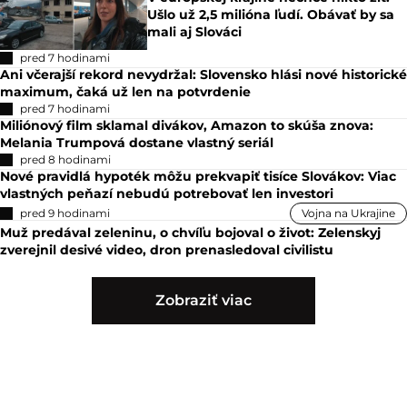
Ušlo už 2,5 milióna ľudí. Obávať by sa
mali aj Slováci
pred 7 hodinami
Ani včerajší rekord nevydržal: Slovensko hlási nové historické
maximum, čaká už len na potvrdenie
pred 7 hodinami
Miliónový film sklamal divákov, Amazon to skúša znova:
Melania Trumpová dostane vlastný seriál
pred 8 hodinami
Nové pravidlá hypoték môžu prekvapiť tisíce Slovákov: Viac
vlastných peňazí nebudú potrebovať len investori
pred 9 hodinami
Vojna na Ukrajine
Muž predával zeleninu, o chvíľu bojoval o život: Zelenskyj
zverejnil desivé video, dron prenasledoval civilistu
Zobraziť viac