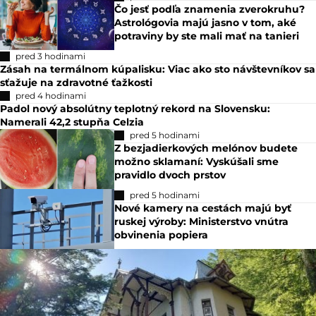
Čo jesť podľa znamenia zverokruhu?
Astrológovia majú jasno v tom, aké
potraviny by ste mali mať na tanieri
pred 3 hodinami
Zásah na termálnom kúpalisku: Viac ako sto návštevníkov sa
sťažuje na zdravotné ťažkosti
pred 4 hodinami
Padol nový absolútny teplotný rekord na Slovensku:
Namerali 42,2 stupňa Celzia
pred 5 hodinami
Z bezjadierkových melónov budete
možno sklamaní: Vyskúšali sme
pravidlo dvoch prstov
pred 5 hodinami
Nové kamery na cestách majú byť
ruskej výroby: Ministerstvo vnútra
obvinenia popiera