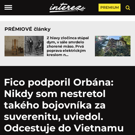
PREMIUM
PRÉMIOVÉ články
Z hlavy zločinca stúpal
dym, v sále smrdelo
zhorené mäso. Prvá
poprava elektrickým
kreslom n...
Fico podporil Orbána:
Nikdy som nestretol
takého bojovníka za
suverenitu, uviedol.
Odcestuje do Vietnamu