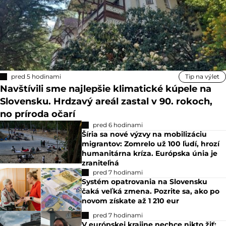
pred 5 hodinami
Tip na výlet
Navštívili sme najlepšie klimatické kúpele na
Slovensku. Hrdzavý areál zastal v 90. rokoch,
no príroda očarí
pred 6 hodinami
Šíria sa nové výzvy na mobilizáciu
migrantov: Zomrelo už 100 ľudí, hrozí
humanitárna kríza. Európska únia je
zraniteľná
pred 7 hodinami
Systém opatrovania na Slovensku
čaká veľká zmena. Pozrite sa, ako po
novom získate až 1 210 eur
pred 7 hodinami
V európskej krajine nechce nikto žiť: