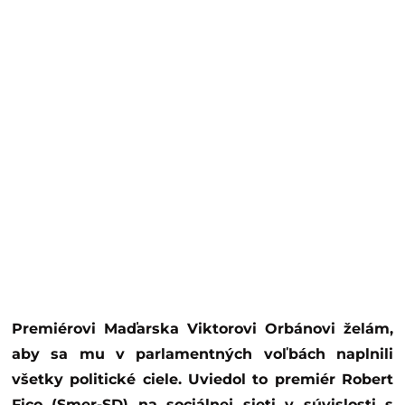
Premiérovi Maďarska Viktorovi Orbánovi želám,
aby sa mu v parlamentných voľbách naplnili
všetky politické ciele. Uviedol to premiér Robert
Fico (Smer-SD) na sociálnej sieti v súvislosti s