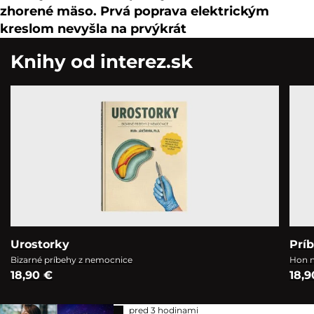
zhorené mäso. Prvá poprava elektrickým
kreslom nevyšla na prvýkrát
Knihy od interez.sk
Urostorky
Prí
Bizarné príbehy z nemocnice
Hon n
18,90 €
18,9
pred 3 hodinami