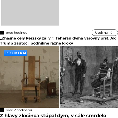
pred hodinou
Útok na Irán
„Zhasne celý Perzský záliv,“: Teherán dvíha varovný prst. Ak
Trump zaútočí, podnikne rázne kroky
pred 2 hodinami
Z hlavy zločinca stúpal dym, v sále smrdelo