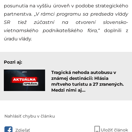
posunutia na vyššiu úroveň v podobe strategického
partnerstva.
„V rámci programu sa predseda vlády
SR tiež zúčastní na otvorení slovensko-
vietnamského podnikateľského fóra,“
doplnili z
úradu vlády.
Pozri aj:
Tragická nehoda autobusu v
známej destinácii: Hlásia
mŕtveho turistu a 27 zranených.
Medzi nimi aj…
Nahlásiť chybu v článku
Uložiť článok
Zdieľať