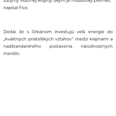
záujmy vlastnej krajiny, akým je maďarský premiér,“
napísal Fico.
Dodal, že s Orbánom investujú veľa energie do
„kvalitných priateľských vzťahov“ medzi krajinami a
nadštandardného postavenia národnostných
menšín.