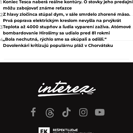
Koniec Tesca naberá reálne kontúry. O stovky jeho predajní
1
môžu zabojovať známe reťazce
Z hlavy zločinca stúpal dym, v sále smrdelo zhorené mäso.
2
Prvá poprava elektrickým kreslom nevyšla na prvýkrát
Teplota až 4000 stupňov a ľudia vyparení zaživa. Atómové
3
bombardovanie Hirošimy sa udialo pred 81 rokmi
„Bola nechutná, rýchlo sme sa okúpali a odišli.“
4
Dovolenkári kritizujú populárnu pláž v Chorvátsku