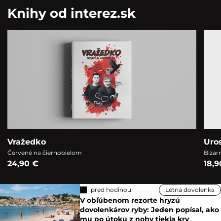
Knihy od interez.sk
Vražedko
Uro
Červené na čiernobielom
Bizar
24,90 €
18,9
pred hodinou
Letná dovolenka
V obľúbenom rezorte hryzú
dovolenkárov ryby: Jeden popísal, ako
mu po útoku z nohy tiekla krv