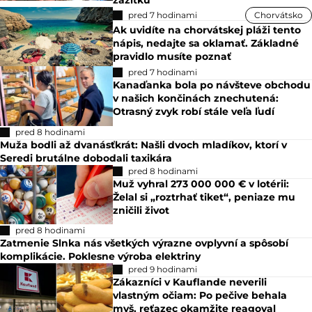
zážitku
pred 7 hodinami
Chorvátsko
Ak uvidíte na chorvátskej pláži tento
nápis, nedajte sa oklamať. Základné
pravidlo musíte poznať
pred 7 hodinami
Kanaďanka bola po návšteve obchodu
v našich končinách znechutená:
Otrasný zvyk robí stále veľa ľudí
pred 8 hodinami
Muža bodli až dvanásťkrát: Našli dvoch mladíkov, ktorí v
Seredi brutálne dobodali taxikára
pred 8 hodinami
Muž vyhral 273 000 000 € v lotérii:
Želal si „roztrhať tiket“, peniaze mu
zničili život
pred 8 hodinami
Zatmenie Slnka nás všetkých výrazne ovplyvní a spôsobí
komplikácie. Poklesne výroba elektriny
pred 9 hodinami
Zákazníci v Kauflande neverili
vlastným očiam: Po pečive behala
myš, reťazec okamžite reagoval