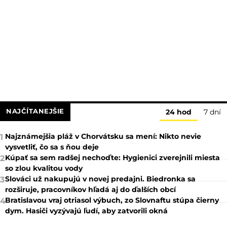
NAJČÍTANEJŠIE
24 hod
7 dní
Najznámejšia pláž v Chorvátsku sa mení: Nikto nevie
1
vysvetliť, čo sa s ňou deje
Kúpať sa sem radšej nechoďte: Hygienici zverejnili miesta
2
so zlou kvalitou vody
Slováci už nakupujú v novej predajni. Biedronka sa
3
rozširuje, pracovníkov hľadá aj do ďalších obcí
Bratislavou vraj otriasol výbuch, zo Slovnaftu stúpa čierny
4
dym. Hasiči vyzývajú ľudí, aby zatvorili okná