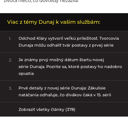
života niečo, čo dovtedy nezažila.
Viac z témy Dunaj k vašim službám:
Odchod Kláry vytvoril veľkú príležitosť. Tvorcovia
1.
Dunaja môžu odhaliť tvár postavy z prvej série
Je známy prvý možný dátum štartu novej
2.
série Dunaja. Pozrite sa, ktoré postavy ho nadobro
opustia
Prvé detaily z novej série Dunaja: Zákulisie
3.
natáčania odhaľuje, čo divákov čaká v 15. sérii
Zobraziť všetky články (378)