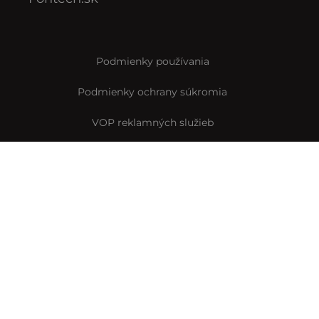
Podmienky používania
Podmienky ochrany súkromia
VOP reklamných služieb
VOP predplatného
Archív VOP predplatného
Pravidlá Instagramovej súťaže
Reklamačný formulár
Vyhlásenie o prístupnosti