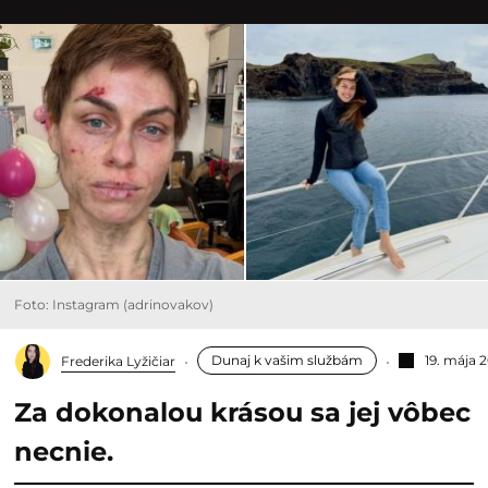
Foto: Instagram (adrinovakov)
Dunaj k vašim službám
19. mája 
Frederika Lyžičiar
Za dokonalou krásou sa jej vôbec
necnie.