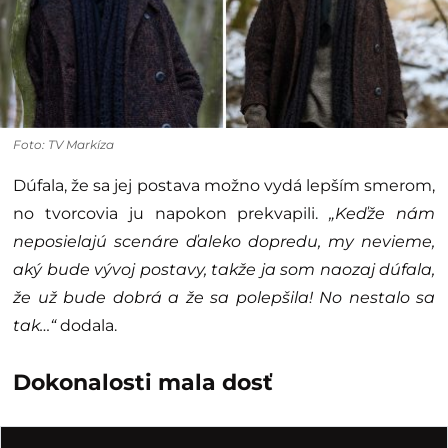
Foto: TV Markíza
Dúfala, že sa jej postava možno vydá lepším smerom,
no tvorcovia ju napokon prekvapili.
„Keďže nám
neposielajú scenáre ďaleko dopredu, my nevieme,
aký bude vývoj postavy, takže ja som naozaj dúfala,
že už bude dobrá a že sa polepšila! No nestalo sa
tak…“
dodala.
Dokonalosti mala dosť