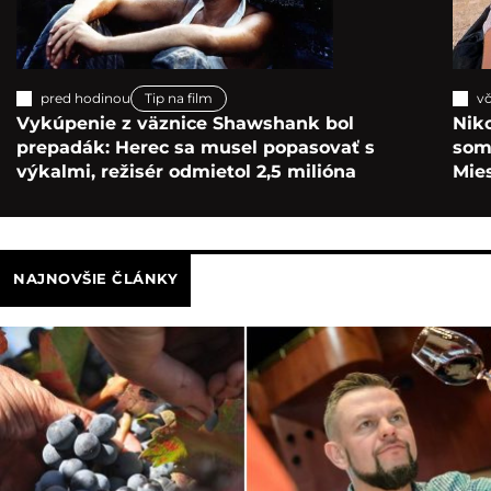
pred hodinou
Tip na film
vč
Vykúpenie z väznice Shawshank bol
Nik
prepadák: Herec sa musel popasovať s
som 
výkalmi, režisér odmietol 2,5 milióna
Mie
NAJNOVŠIE ČLÁNKY