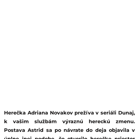
Herečka Adriana Novakov prežíva v seriáli Dunaj,
k vašim službám výraznú hereckú zmenu.
Postava Astrid sa po návrate do deja objavila v
úplne inej podobe, čo otvorilo herečke priestor