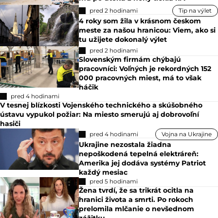
pred 2 hodinami
Tip na výlet
4 roky som žila v krásnom českom
meste za našou hranicou: Viem, ako si
tu užijete dokonalý výlet
pred 2 hodinami
Slovenským firmám chýbajú
pracovníci: Voľných je rekordných 152
000 pracovných miest, má to však
háčik
pred 4 hodinami
V tesnej blízkosti Vojenského technického a skúšobného
ústavu vypukol požiar: Na miesto smerujú aj dobrovoľní
hasiči
pred 4 hodinami
Vojna na Ukrajine
Ukrajine nezostala žiadna
nepoškodená tepelná elektráreň:
Amerika jej dodáva systémy Patriot
každý mesiac
pred 5 hodinami
Žena tvrdí, že sa trikrát ocitla na
hranici života a smrti. Po rokoch
prelomila mlčanie o nevšednom