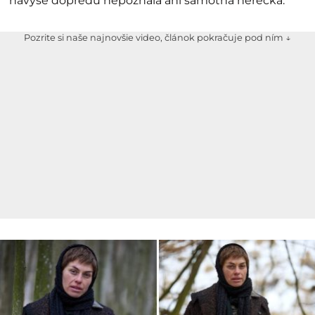
navyše dopredu nepoznala ani samotná herečka.
Pozrite si naše najnovšie video, článok pokračuje pod ním ↓