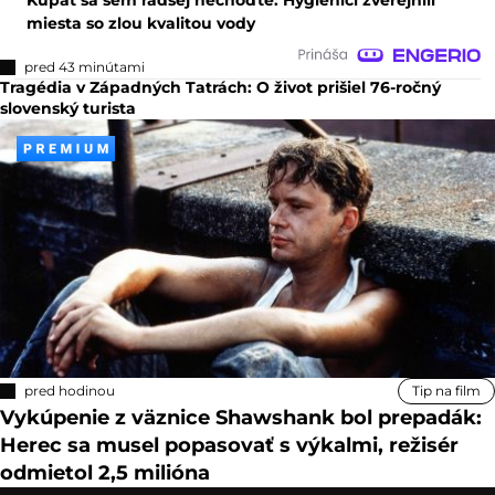
miesta so zlou kvalitou vody
pred 43 minútami
Tragédia v Západných Tatrách: O život prišiel 76-ročný
slovenský turista
pred hodinou
Tip na film
Vykúpenie z väznice Shawshank bol prepadák:
Herec sa musel popasovať s výkalmi, režisér
odmietol 2,5 milióna