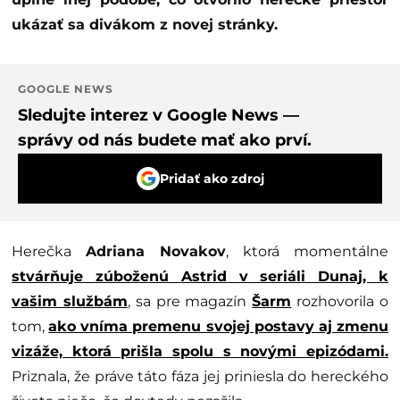
ukázať sa divákom z novej stránky.
GOOGLE NEWS
Sledujte interez v Google News —
správy od nás budete mať ako prví.
Pridať ako zdroj
Herečka
Adriana Novakov
, ktorá momentálne
stvárňuje zúboženú
Astrid
v seriáli Dunaj, k
vašim službám
, sa pre magazín
Šarm
rozhovorila o
tom,
ako vníma premenu svojej postavy aj zmenu
vizáže, ktorá prišla spolu s novými epizódami.
Priznala, že práve táto fáza jej priniesla do hereckého