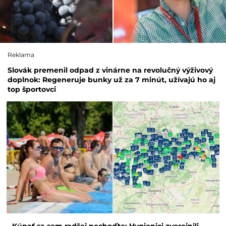
Reklama
Slovák premenil odpad z vinárne na revolučný výživový
doplnok: Regeneruje bunky už za 7 minút, užívajú ho aj
top športovci
Kúpať sa sem radšej nechoďte: Hygienici zverejnili