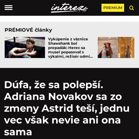
PREMIUM
PRÉMIOVÉ články
Vykúpenie z väznice
Shawshank bol
prepadák: Herec sa
musel popasovať s
výkalmi, režisér odmi...
Dúfa, že sa polepší.
Adriana Novakov sa zo
zmeny Astrid teší, jednu
vec však nevie ani ona
sama