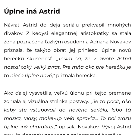
Úplne iná Astrid
Návrat Astrid do deja seriálu prekvapil mnohých
divákov. Z kedysi elegantnej aristokratky sa stala
žena poznačená ťažkým osudom a Adriana Novakov
priznala, že takýto obrat jej priniesol úplne novú
hereckú skúsenosť.
„Teším sa, že v živote Astrid
nastal taký veľký zvrat. Pre mňa ako pre herečku je
to niečo úplne nové,“
priznala herečka.
Ako ďalej vysvetlila, veľkú úlohu pri tejto premene
zohrala aj vizuálna stránka postavy.
„Je to pocit, ako
keby ste vstupovali do nového seriálu, lebo tá
maska, vlasy, make-up veľa spravia… To bol zrazu
úplne iný charakter,“
opísala Novakov. Vývoj Astrid