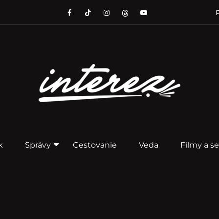
P
k
Správy
Cestovanie
Veda
Filmy a se