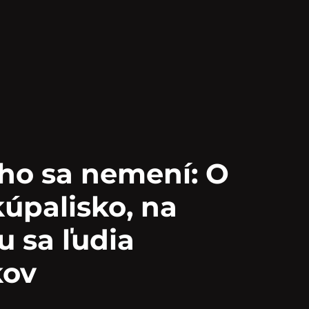
ho sa nemení: O
kúpalisko, na
 sa ľudia
kov