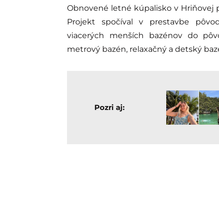
Obnovené letné kúpalisko v Hriňovej po
Projekt spočíval v prestavbe pôv
viacerých menších bazénov do pôv
metrový bazén, relaxačný a detský baz
Pozri aj: