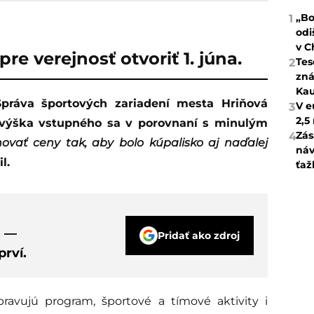
„Bo
1
odi
v C
re verejnosť otvoriť 1. júna.
Tes
2
zná
Kau
V e
3
2,5
 výška vstupného sa v porovnaní s minulým
Zás
4
hovať ceny tak, aby bolo kúpalisko aj naďalej
náv
l.
ťaž
s —
Pridať ako zdroj
rví.
pravujú program, športové a tímové aktivity i