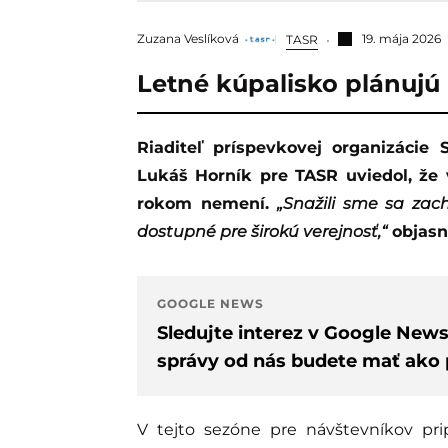
Zuzana Veslíková
19. mája 2026
TASR
Letné kúpalisko plánujú p
Riaditeľ príspevkovej organizácie Správa športových zariadení mesta Hriňová
Lukáš Horník pre TASR uviedol, že
rokom nemení.
„Snažili sme sa zac
dostupné pre širokú verejnosť,“
objasni
GOOGLE NEWS
Sledujte interez v Google New
správy od nás budete mať ako p
V tejto sezóne pre návštevníkov pri