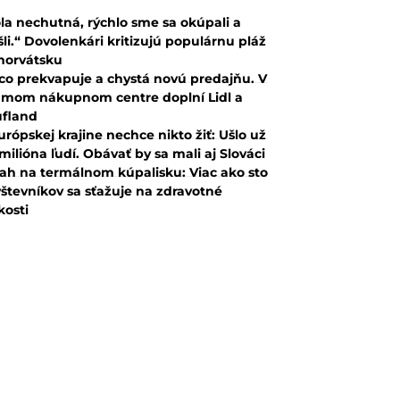
la nechutná, rýchlo sme sa okúpali a
šli.“ Dovolenkári kritizujú populárnu pláž
horvátsku
co prekvapuje a chystá novú predajňu. V
mom nákupnom centre doplní Lidl a
fland
urópskej krajine nechce nikto žiť: Ušlo už
 milióna ľudí. Obávať by sa mali aj Slováci
ah na termálnom kúpalisku: Viac ako sto
števníkov sa sťažuje na zdravotné
kosti