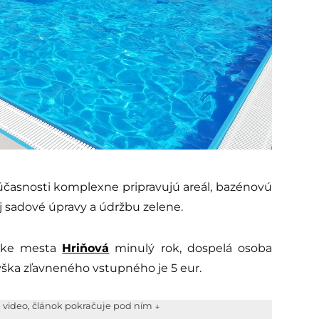
súčasnosti komplexne pripravujú areál, bazénovú
aj sadové úpravy a údržbu zelene.
ánke mesta
Hriňová
minulý rok, dospelá osoba
ýška zľavneného vstupného je 5 eur.
e video, článok pokračuje pod ním ↓