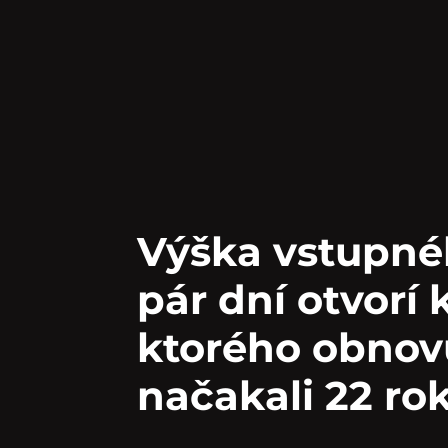
Výška vstupné
pár dní otvorí 
ktorého obnovu
načakali 22 ro