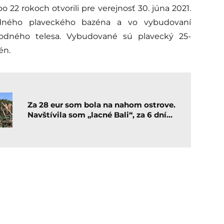
 22 rokoch otvorili pre verejnosť 30. júna 2021.
odného plaveckého bazéna a vo vybudovaní
odného telesa. Vybudované sú plavecký 25-
én.
Za 28 eur som bola na nahom ostrove.
Navštívila som „lacné Bali“, za 6 dní…