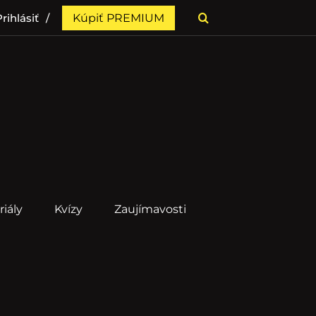
rihlásiť
Kúpiť PREMIUM
riály
Kvízy
Zaujímavosti