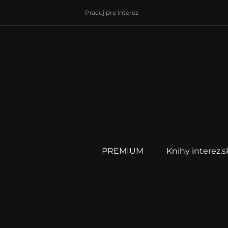
Pracuj pre interez
PREMIUM
Knihy interez.s