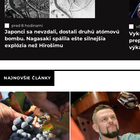
pred 8 hodinami
vč
Japonci sa nevzdali, dostali druhú atómovú
Vyk
bombu. Nagasaki spálila ešte silnejšia
pre
explózia než Hirošimu
výka
NAJNOVŠIE ČLÁNKY