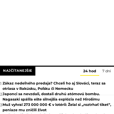
NAJČÍTANEJŠIE
24 hod
7 dní
Zákaz nedeľného predaja? Chceli ho aj Slováci, teraz sa
1
otriasa v Rakúsku, Poľsku či Nemecku
Japonci sa nevzdali, dostali druhú atómovú bombu.
2
Nagasaki spálila ešte silnejšia explózia než Hirošimu
Muž vyhral 273 000 000 € v lotérii: Želal si „roztrhať tiket“,
3
peniaze mu zničili život