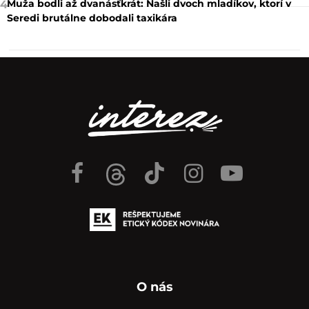
Muža bodli až dvanásťkrát: Našli dvoch mladíkov, ktorí v
4
Seredi brutálne dobodali taxikára
O nás