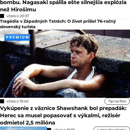
bombu. Nagasaki spálila ešte silnejšia explózia
než Hirošimu
včera o 20:37
Tragédia v Západných Tatrách: O život prišiel 76-ročný
slovenský turista
včera o 19:40
Tip na film
Vykúpenie z väznice Shawshank bol prepadák:
Herec sa musel popasovať s výkalmi, režisér
odmietol 2,5 milióna
včera o 19:35
Letná dovolenka