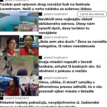
Taxikár pod vplyvom drog rozvážal ľudí na festivale
Lovestream. Našli u neho nádobu so sušenou látkou
pred 4 hodinami
Letná dovolenka
Navštívili sme najkrajšiu oblasť
obľúbeného ostrova. Útesy nám
vyrazili dych, davy turistov tu
nenájdete
pred 4 hodinami
„Bola som ako duch.“ Žena sa narodila
nelegálne, 13 rokov neexistovala
pred 5 hodinami
Dvaja mladíci napadli v Seredi
taxikára, schytal 13 bodných rán. Sú
obvinení z pokusu o vraždu
pred 5 hodinami
Okno, ulička, či stred? Letušky s
dlhoročnou praxou odhalili, čo o vás
prezradí výber miesta v lietadle
pred 5 hodinami
Pekelné teploty pokračujú, nevydýchneme si. Jadranské
more je najteplejšie za posledné desaťročia