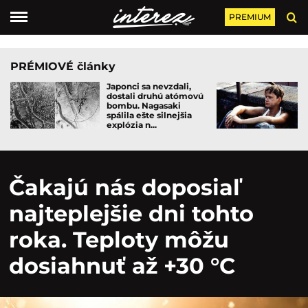
PREMIUM
PRÉMIOVÉ články
Japonci sa nevzdali,
dostali druhú atómovú
bombu. Nagasaki
spálila ešte silnejšia
explózia n...
Čakajú nás doposiaľ
najteplejšie dni tohto
roka. Teploty môžu
dosiahnuť až +30 °C