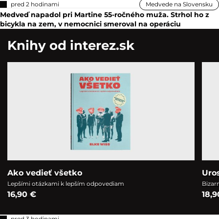
pred 2 hodinami
Medvede na Slovensku
Medveď napadol pri Martine 55-ročného muža. Strhol ho z
bicykla na zem, v nemocnici smeroval na operáciu
Knihy od interez.sk
Ako vedieť všetko
Uro
Lepšími otázkami k lepším odpovediam
Bizar
16,90 €
18,9
pred 3 hodinami