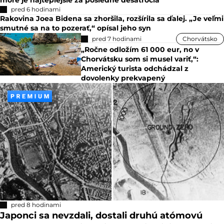
pred 6 hodinami
Rakovina Joea Bidena sa zhoršila, rozšírila sa ďalej. „Je veľmi
smutné sa na to pozerať,“ opísal jeho syn
pred 7 hodinami
Chorvátsko
„Ročne odložím 61 000 eur, no v
Chorvátsku som si musel variť,“:
Americký turista odchádzal z
dovolenky prekvapený
pred 8 hodinami
Japonci sa nevzdali, dostali druhú atómovú