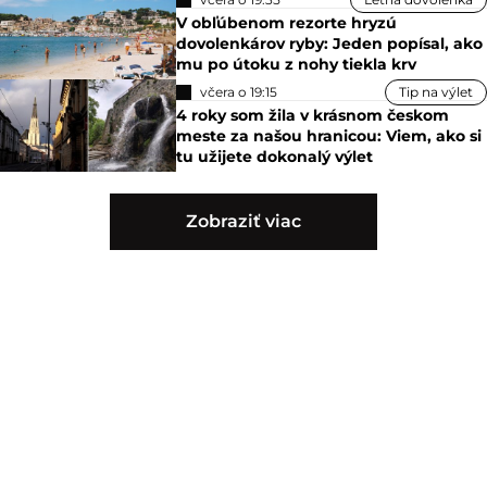
V obľúbenom rezorte hryzú
dovolenkárov ryby: Jeden popísal, ako
mu po útoku z nohy tiekla krv
včera o 19:15
Tip na výlet
4 roky som žila v krásnom českom
meste za našou hranicou: Viem, ako si
tu užijete dokonalý výlet
Zobraziť viac