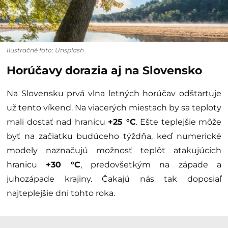
Ilustračné foto: Unsplash
Horúčavy dorazia aj na Slovensko
Na Slovensku prvá vlna letných horúčav odštartuje
už tento víkend. Na viacerých miestach by sa teploty
mali dostať nad hranicu
+25 °C
. Ešte teplejšie môže
byť na začiatku budúceho týždňa, keď numerické
modely naznačujú možnosť teplôt atakujúcich
hranicu
+30 °C
, predovšetkým na západe a
juhozápade krajiny. Čakajú nás tak doposiaľ
najteplejšie dni tohto roka.