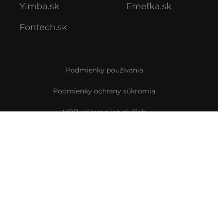
Yimba.sk
Emefka.sk
Fontech.sk
Podmienky používania
Podmienky ochrany súkromia
VOP reklamných služieb
VOP predplatného
Archív VOP predplatného
Pravidlá Instagramovej súťaže
Reklamačný formulár
Vyhlásenie o prístupnosti