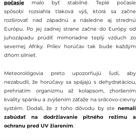
počasie
malo byť stabilné. Teplé počasie
spôsobí rozsiahla tlaková výš, ktorá sa začne
rozširovať nad západnú a následne aj strednú
Európu. Po jej zadnej strane začne do Európy od
juhozápadu prúdiť mimoriadne teplý vzduch zo
severnej Afriky. Prílev horúčav tak bude každým
dňom silnieť.
Meteorológovia preto upozorňujú ľudí, aby
nezabudli, že horúčavy sa spájajú s dehydratáciou,
prehriatím organizmu až kolapsom, zhoršením
kvality spánku a zvýšením záťaže na srdcovo-cievny
systém. Dodali, že z toho dôvodu by ste
nemali
zabúdať na dodržiavanie pitného režimu a
ochranu pred UV žiarením
.