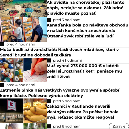
Ak uvidíte na chorvátskej pláži tento
nápis, nedajte sa oklamať. Základné
pravidlo musíte poznať
pred 3 hodinami
Kanaďanka bola po návšteve obchodu
v našich končinách znechutená:
Otrasný zvyk robí stále veľa ľudí
pred 4 hodinami
Muža bodli až dvanásťkrát: Našli dvoch mladíkov, ktorí v
Seredi brutálne dobodali taxikára
pred 4 hodinami
Muž vyhral 273 000 000 € v lotérii:
Želal si „roztrhať tiket“, peniaze mu
zničili život
pred 4 hodinami
Zatmenie Slnka nás všetkých výrazne ovplyvní a spôsobí
komplikácie. Poklesne výroba elektriny
pred 5 hodinami
Zákazníci v Kauflande neverili
vlastným očiam: Po pečive behala
myš, reťazec okamžite reagoval
pred 6 hodinami
Zdravie