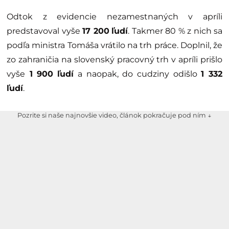
Odtok z evidencie nezamestnaných v apríli
predstavoval vyše
17 200
ľudí
. Takmer 80 % z nich sa
podľa ministra Tomáša vrátilo na trh práce. Doplnil, že
zo zahraničia na slovenský pracovný trh v apríli prišlo
vyše
1 900
ľudí
a naopak, do cudziny odišlo
1 332
ľudí
.
Pozrite si naše najnovšie video, článok pokračuje pod ním ↓