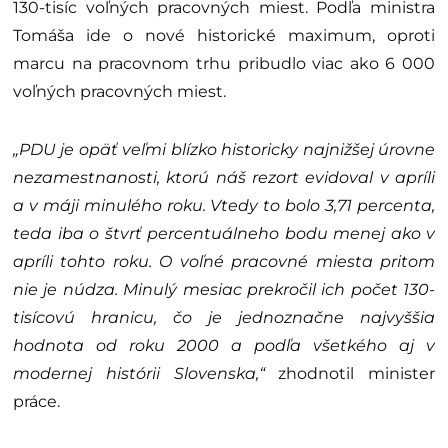
130-tisíc voľných pracovných miest. Podľa ministra
Tomáša ide o nové historické maximum, oproti
marcu na pracovnom trhu pribudlo viac ako 6 000
voľných pracovných miest.
„PDU je opäť veľmi blízko historicky najnižšej úrovne
nezamestnanosti, ktorú náš rezort evidoval v apríli
a v máji minulého roku. Vtedy to bolo 3,71 percenta,
teda iba o štvrť percentuálneho bodu menej ako v
apríli tohto roku. O voľné pracovné miesta pritom
nie je núdza. Minulý mesiac prekročil ich počet 130-
tisícovú hranicu, čo je jednoznačne najvyššia
hodnota od roku 2000 a podľa všetkého aj v
modernej histórii Slovenska,“
zhodnotil minister
práce.