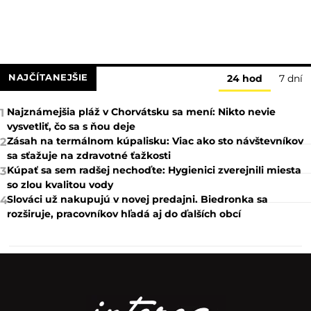
NAJČÍTANEJŠIE
24 hod
7 dní
Najznámejšia pláž v Chorvátsku sa mení: Nikto nevie
1
vysvetliť, čo sa s ňou deje
Zásah na termálnom kúpalisku: Viac ako sto návštevníkov
2
sa sťažuje na zdravotné ťažkosti
Kúpať sa sem radšej nechoďte: Hygienici zverejnili miesta
3
so zlou kvalitou vody
Slováci už nakupujú v novej predajni. Biedronka sa
4
rozširuje, pracovníkov hľadá aj do ďalších obcí