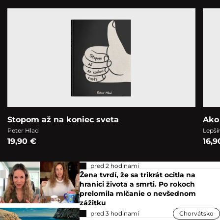
Stopom až na koniec sveta
Ako
Peter Hlad
Lepší
19,90 €
16,9
pred 2 hodinami
Žena tvrdí, že sa trikrát ocitla na
hranici života a smrti. Po rokoch
prelomila mlčanie o nevšednom
zážitku
pred 3 hodinami
Chorvátsko