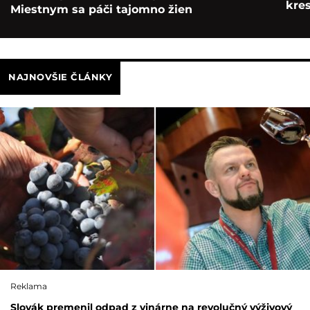
kre
Miestnym sa páči tajomno žien
NAJNOVŠIE ČLÁNKY
Reklama
Slovák premenil odpad z vinárne na revolučný výživový