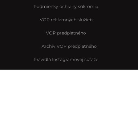
Podmienky ochrany súkromia
VOP reklamných služieb
VOP predplatného
Archív VOP predplatného
Pravidlá Instagramovej súťaže
Reklamačný formulár
Vyhlásenie o prístupnosti
© Interez.sk 2014-2026
Byť smart je interez
Interez.sk,
člen skupiny Startitup Group