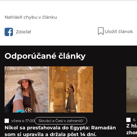
Nahlásiť chybu v článku
Uložiť článok
Zdieľať
Odporúčané články
6.
včera o 17:00
Slováci a Česi v zahraničí
Z hl
Nikol sa presťahovala do Egypta: Ramadán
zho
som si upravila a držala pôst 14 dní.