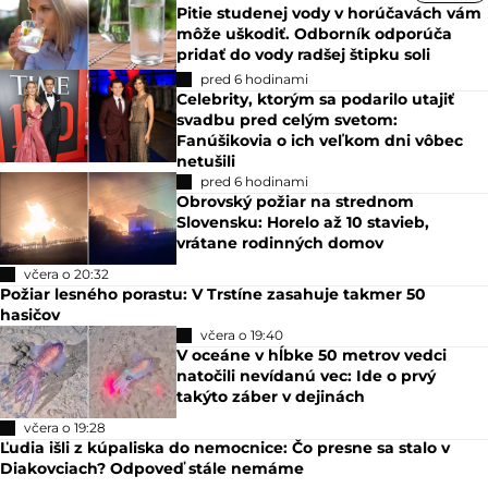
Pitie studenej vody v horúčavách vám
môže uškodiť. Odborník odporúča
pridať do vody radšej štipku soli
pred 6 hodinami
Celebrity, ktorým sa podarilo utajiť
svadbu pred celým svetom:
Fanúšikovia o ich veľkom dni vôbec
netušili
pred 6 hodinami
Obrovský požiar na strednom
Slovensku: Horelo až 10 stavieb,
vrátane rodinných domov
včera o 20:32
Požiar lesného porastu: V Trstíne zasahuje takmer 50
hasičov
včera o 19:40
V oceáne v hĺbke 50 metrov vedci
natočili nevídanú vec: Ide o prvý
takýto záber v dejinách
včera o 19:28
Ľudia išli z kúpaliska do nemocnice: Čo presne sa stalo v
Diakovciach? Odpoveď stále nemáme