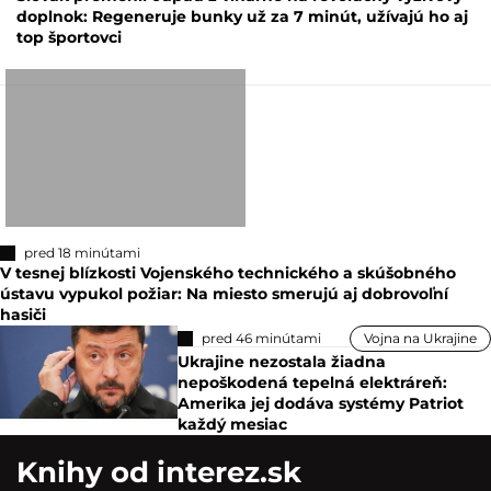
doplnok: Regeneruje bunky už za 7 minút, užívajú ho aj
top športovci
pred 18 minútami
V tesnej blízkosti Vojenského technického a skúšobného
ústavu vypukol požiar: Na miesto smerujú aj dobrovoľní
hasiči
pred 46 minútami
Vojna na Ukrajine
Ukrajine nezostala žiadna
nepoškodená tepelná elektráreň:
Amerika jej dodáva systémy Patriot
každý mesiac
Knihy od interez.sk