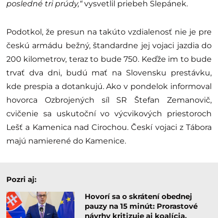
posledné tri prúdy,“
vysvetlil priebeh Slepánek.
Podotkol, že presun na takúto vzdialenosť nie je pre
českú armádu bežný, štandardne jej vojaci jazdia do
200 kilometrov, teraz to bude 750. Keďže im to bude
trvať dva dni, budú mať na Slovensku prestávku,
kde prespia a dotankujú. Ako v pondelok informoval
hovorca Ozbrojených síl SR Štefan Zemanovič,
cvičenie sa uskutoční vo výcvikových priestoroch
Lešť a Kamenica nad Cirochou. Českí vojaci z Tábora
majú namierené do Kamenice.
Pozri aj:
Hovorí sa o skrátení obednej
pauzy na 15 minút: Prorastové
návrhy kritizuje aj koalícia,