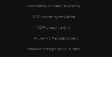
Podmienky ochrany súkromia
VOP reklamných služieb
VOP predplatného
Archív VOP predplatného
Pravidlá Instagramovej súťaže
Reklamačný formulár
Vyhlásenie o prístupnosti
© Interez.sk 2014-2026
Byť smart je interez
Interez.sk,
člen skupiny Startitup Group