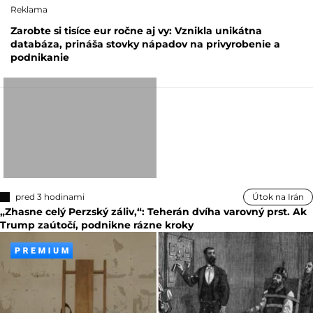
Reklama
Zarobte si tisíce eur ročne aj vy: Vznikla unikátna
databáza, prináša stovky nápadov na privyrobenie a
podnikanie
pred 3 hodinami
Útok na Irán
„Zhasne celý Perzský záliv,“: Teherán dvíha varovný prst. Ak
Trump zaútočí, podnikne rázne kroky