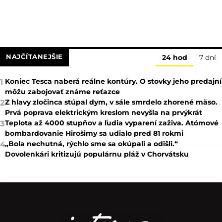
NAJČÍTANEJŠIE
24 hod
7 dní
Koniec Tesca naberá reálne kontúry. O stovky jeho predajní
1
môžu zabojovať známe reťazce
Z hlavy zločinca stúpal dym, v sále smrdelo zhorené mäso.
2
Prvá poprava elektrickým kreslom nevyšla na prvýkrát
Teplota až 4000 stupňov a ľudia vyparení zaživa. Atómové
3
bombardovanie Hirošimy sa udialo pred 81 rokmi
„Bola nechutná, rýchlo sme sa okúpali a odišli.“
4
Dovolenkári kritizujú populárnu pláž v Chorvátsku