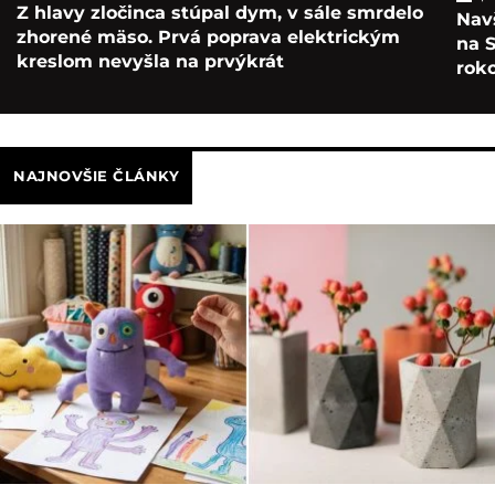
Z hlavy zločinca stúpal dym, v sále smrdelo
Navš
zhorené mäso. Prvá poprava elektrickým
na S
kreslom nevyšla na prvýkrát
roko
NAJNOVŠIE ČLÁNKY