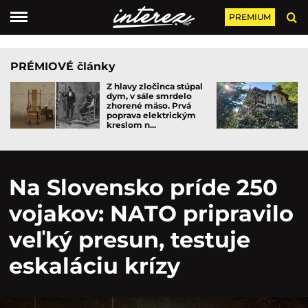
PREMIUM
PRÉMIOVÉ články
Z hlavy zločinca stúpal
dym, v sále smrdelo
zhorené mäso. Prvá
poprava elektrickým
kreslom n...
Na Slovensko príde 250
vojakov: NATO pripravilo
veľký presun, testuje
eskaláciu krízy