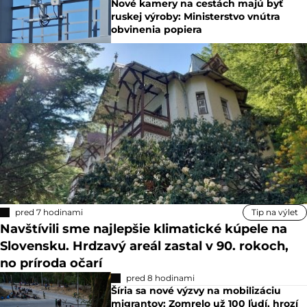
Nové kamery na cestách majú byť
ruskej výroby: Ministerstvo vnútra
obvinenia popiera
pred 7 hodinami
Tip na výlet
Navštívili sme najlepšie klimatické kúpele na
Slovensku. Hrdzavý areál zastal v 90. rokoch,
no príroda očarí
pred 8 hodinami
Šíria sa nové výzvy na mobilizáciu
migrantov: Zomrelo už 100 ľudí, hrozí