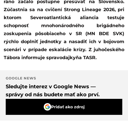
ráno začalo postupne presúvať na Slovensko.
Zúčastnia sa na cvičení Strong Lineage 2026, pri
ktorom Severoatlantická aliancia testuje
schopnosť mnohonárodného brigádneho
zoskupenia pôsobiaceho v SR (MN BDE SVK)
rýchlo doplniť jednotky a nasadiť ich v bojovom
scenári v prípade eskalácie krízy. Z juhočeského
Tábora informuje spravodajkyňa TASR.
GOOGLE NEWS
Sledujte interez v Google News —
správy od nás budete mať ako prví.
Pridať ako zdroj