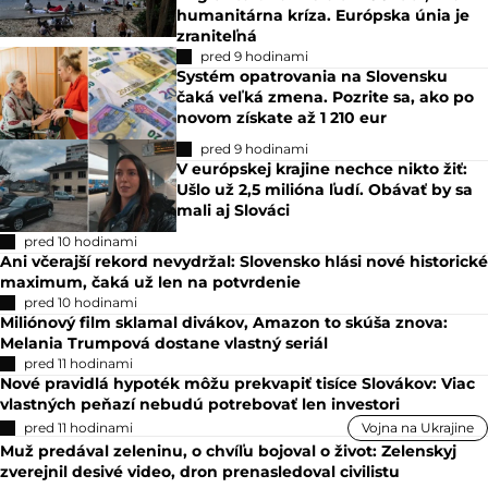
humanitárna kríza. Európska únia je
zraniteľná
pred 9 hodinami
Systém opatrovania na Slovensku
čaká veľká zmena. Pozrite sa, ako po
novom získate až 1 210 eur
pred 9 hodinami
V európskej krajine nechce nikto žiť:
Ušlo už 2,5 milióna ľudí. Obávať by sa
mali aj Slováci
pred 10 hodinami
Ani včerajší rekord nevydržal: Slovensko hlási nové historické
maximum, čaká už len na potvrdenie
pred 10 hodinami
Miliónový film sklamal divákov, Amazon to skúša znova:
Melania Trumpová dostane vlastný seriál
pred 11 hodinami
Nové pravidlá hypoték môžu prekvapiť tisíce Slovákov: Viac
vlastných peňazí nebudú potrebovať len investori
pred 11 hodinami
Vojna na Ukrajine
Muž predával zeleninu, o chvíľu bojoval o život: Zelenskyj
zverejnil desivé video, dron prenasledoval civilistu