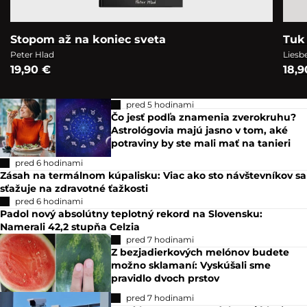
Stopom až na koniec sveta
Tuk 
Peter Hlad
Liesb
19,90 €
18,9
pred 5 hodinami
Čo jesť podľa znamenia zverokruhu?
Astrológovia majú jasno v tom, aké
potraviny by ste mali mať na tanieri
pred 6 hodinami
Zásah na termálnom kúpalisku: Viac ako sto návštevníkov sa
sťažuje na zdravotné ťažkosti
pred 6 hodinami
Padol nový absolútny teplotný rekord na Slovensku:
Namerali 42,2 stupňa Celzia
pred 7 hodinami
Z bezjadierkových melónov budete
možno sklamaní: Vyskúšali sme
pravidlo dvoch prstov
pred 7 hodinami