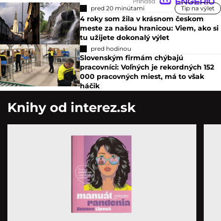
pred 20 minútami
Tip na výlet
4 roky som žila v krásnom českom
meste za našou hranicou: Viem, ako si
tu užijete dokonalý výlet
pred hodinou
Slovenským firmám chýbajú
pracovníci: Voľných je rekordných 152
000 pracovných miest, má to však
háčik
Knihy od interez.sk