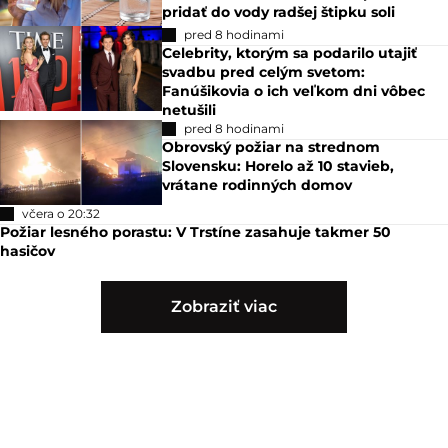
pridať do vody radšej štipku soli
pred 8 hodinami
Celebrity, ktorým sa podarilo utajiť
svadbu pred celým svetom:
Fanúšikovia o ich veľkom dni vôbec
netušili
pred 8 hodinami
Obrovský požiar na strednom
Slovensku: Horelo až 10 stavieb,
vrátane rodinných domov
včera o 20:32
Požiar lesného porastu: V Trstíne zasahuje takmer 50
hasičov
Zobraziť viac