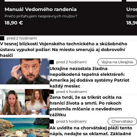
Manuál Vedomého randenia
Uro
Prečo priťahujem nesprávnych mužov?
Bizar
18,90 €
18,9
pred 2 hodinami
V tesnej blízkosti Vojenského technického a skúšobného
ústavu vypukol požiar: Na miesto smerujú aj dobrovoľní
hasiči
pred 2 hodinami
Vojna na Ukrajine
Ukrajine nezostala žiadna
nepoškodená tepelná elektráreň:
Amerika jej dodáva systémy Patriot
každý mesiac
pred 4 hodinami
Žena tvrdí, že sa trikrát ocitla na
hranici života a smrti. Po rokoch
prelomila mlčanie o nevšednom
zážitku
pred 5 hodinami
Chorvátsko
Ak uvidíte na chorvátskej pláži tento
nápis, nedajte sa oklamať. Základné