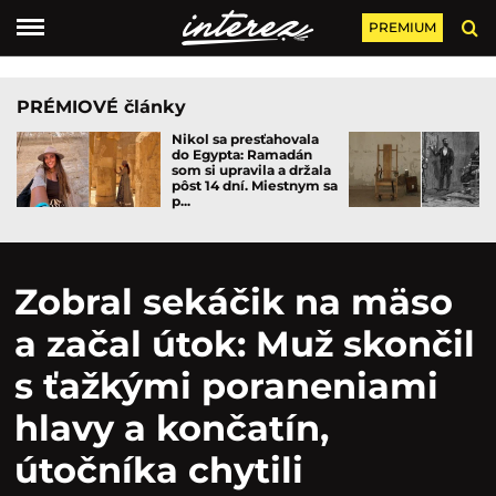
PREMIUM
PRÉMIOVÉ články
Nikol sa presťahovala
do Egypta: Ramadán
som si upravila a držala
pôst 14 dní. Miestnym sa
p...
Zobral sekáčik na mäso
a začal útok: Muž skončil
s ťažkými poraneniami
hlavy a končatín,
útočníka chytili