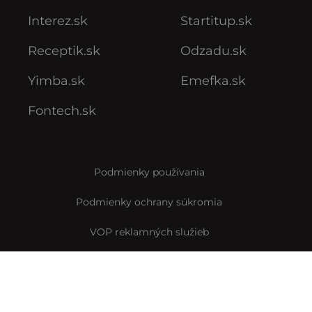
Interez.sk
Startitup.sk
Receptik.sk
Odzadu.sk
Yimba.sk
Emefka.sk
Fontech.sk
Podmienky používania
Podmienky ochrany súkromia
VOP reklamných služieb
VOP predplatného
Archív VOP predplatného