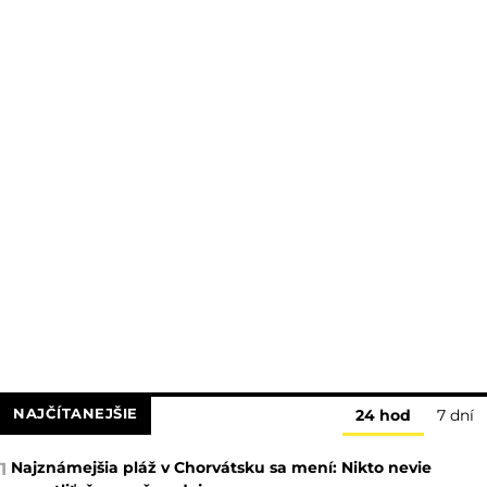
NAJČÍTANEJŠIE
24 hod
7 dní
Najznámejšia pláž v Chorvátsku sa mení: Nikto nevie
1