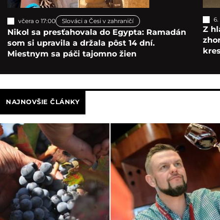
6.
včera o 17:00
Slováci a Česi v zahraničí
Z hl
Nikol sa presťahovala do Egypta: Ramadán
zho
som si upravila a držala pôst 14 dní.
kre
Miestnym sa páči tajomno žien
NAJNOVŠIE ČLÁNKY