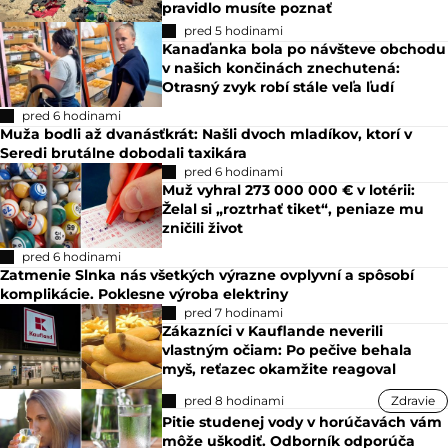
pravidlo musíte poznať
pred 5 hodinami
Kanaďanka bola po návšteve obchodu
v našich končinách znechutená:
Otrasný zvyk robí stále veľa ľudí
pred 6 hodinami
Muža bodli až dvanásťkrát: Našli dvoch mladíkov, ktorí v
Seredi brutálne dobodali taxikára
pred 6 hodinami
Muž vyhral 273 000 000 € v lotérii:
Želal si „roztrhať tiket“, peniaze mu
zničili život
pred 6 hodinami
Zatmenie Slnka nás všetkých výrazne ovplyvní a spôsobí
komplikácie. Poklesne výroba elektriny
pred 7 hodinami
Zákazníci v Kauflande neverili
vlastným očiam: Po pečive behala
myš, reťazec okamžite reagoval
pred 8 hodinami
Zdravie
Pitie studenej vody v horúčavách vám
môže uškodiť. Odborník odporúča