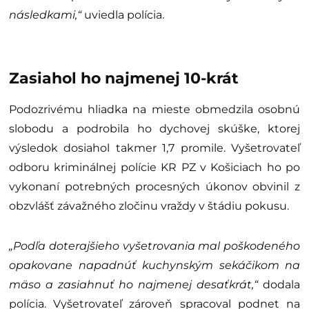
následkami,“
uviedla polícia.
Zasiahol ho najmenej 10-krát
Podozrivému hliadka na mieste obmedzila osobnú
slobodu a podrobila ho dychovej skúške, ktorej
výsledok dosiahol takmer 1,7 promile. Vyšetrovateľ
odboru kriminálnej polície KR PZ v Košiciach ho po
vykonaní potrebných procesných úkonov obvinil z
obzvlášť závažného zločinu vraždy v štádiu pokusu.
„Podľa doterajšieho vyšetrovania mal poškodeného
opakovane napadnúť kuchynským sekáčikom na
mäso a zasiahnuť ho najmenej desaťkrát,“
dodala
polícia. Vyšetrovateľ zároveň spracoval podnet na