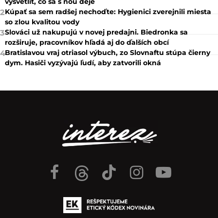
vysvetliť, čo sa s ňou deje
Kúpať sa sem radšej nechoďte: Hygienici zverejnili miesta
2
so zlou kvalitou vody
Slováci už nakupujú v novej predajni. Biedronka sa
3
rozširuje, pracovníkov hľadá aj do ďalších obcí
Bratislavou vraj otriasol výbuch, zo Slovnaftu stúpa čierny
4
dym. Hasiči vyzývajú ľudí, aby zatvorili okná