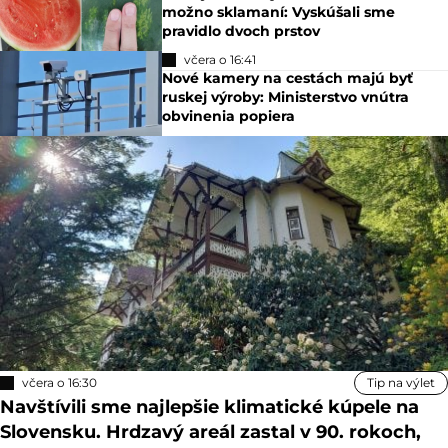
možno sklamaní: Vyskúšali sme
pravidlo dvoch prstov
včera o 16:41
Nové kamery na cestách majú byť
ruskej výroby: Ministerstvo vnútra
obvinenia popiera
včera o 16:30
Tip na výlet
Navštívili sme najlepšie klimatické kúpele na
Slovensku. Hrdzavý areál zastal v 90. rokoch,