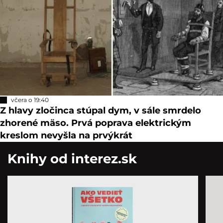
včera o 19:40
Z hlavy zločinca stúpal dym, v sále smrdelo
zhorené mäso. Prvá poprava elektrickým
kreslom nevyšla na prvýkrát
Knihy od interez.sk