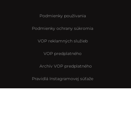
Podmienky používania
Podmienky ochrany súkromia
VOP reklamných služieb
VOP predplatného
Archív VOP predplatného
Pravidlá Instagramovej súťaže
Reklamačný formulár
Vyhlásenie o prístupnosti
© Interez.sk 2014-2026