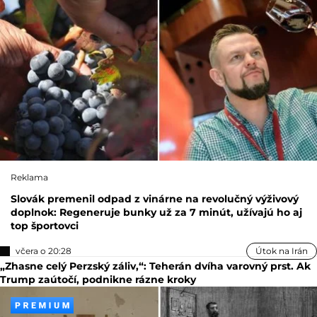
Reklama
Slovák premenil odpad z vinárne na revolučný výživový
doplnok: Regeneruje bunky už za 7 minút, užívajú ho aj
top športovci
včera o 20:28
Útok na Irán
„Zhasne celý Perzský záliv,“: Teherán dvíha varovný prst. Ak
Trump zaútočí, podnikne rázne kroky