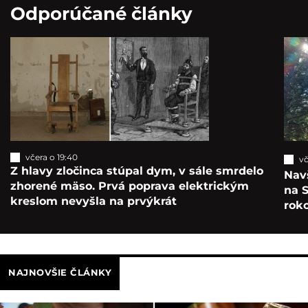
Odporúčané články
včera o 19:40
vč
Z hlavy zločinca stúpal dym, v sále smrdelo
Navš
zhorené mäso. Prvá poprava elektrickým
na S
kreslom nevyšla na prvýkrát
roko
NAJNOVŠIE ČLÁNKY