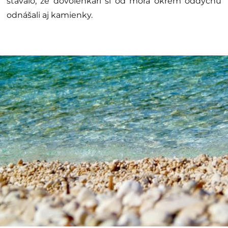
stávalo, že dovolenkári si od mora okrem oddychu
odnášali aj kamienky.