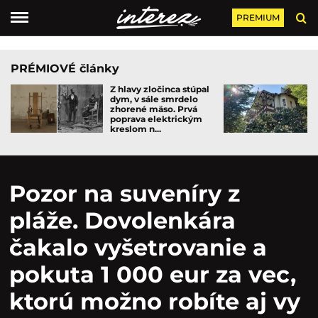
PREMIUM
PRÉMIOVÉ články
Z hlavy zločinca stúpal
dym, v sále smrdelo
zhorené mäso. Prvá
poprava elektrickým
kreslom n...
Pozor na suveníry z
pláže. Dovolenkára
čakalo vyšetrovanie a
pokuta 1 000 eur za vec,
ktorú možno robíte aj vy