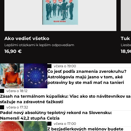
Ako vedieť všetko
Tuk 
Lepšími otázkami k lepším odpovediam
Liesb
16,90 €
18,9
včera o 19:00
Čo jesť podľa znamenia zverokruhu?
Astrológovia majú jasno v tom, aké
potraviny by ste mali mať na tanieri
včera o 18:12
Zásah na termálnom kúpalisku: Viac ako sto návštevníkov sa
sťažuje na zdravotné ťažkosti
včera o 17:32
Padol nový absolútny teplotný rekord na Slovensku:
Namerali 42,2 stupňa Celzia
včera o 17:00
Z bezjadierkových melónov budete