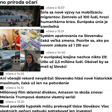
no príroda očarí
včera o 15:57
Šíria sa nové výzvy na mobilizáciu
migrantov: Zomrelo už 100 ľudí, hrozí
humanitárna kríza. Európska únia je
zraniteľná
včera o 15:01
Systém opatrovania na Slovensku
čaká veľká zmena. Pozrite sa, ako po
novom získate až 1 210 eur
včera o 14:40
V európskej krajine nechce nikto žiť:
Ušlo už 2,5 milióna ľudí. Obávať by sa
mali aj Slováci
včera o 14:25
Ani včerajší rekord nevydržal: Slovensko hlási nové historické
maximum, čaká už len na potvrdenie
včera o 14:10
Miliónový film sklamal divákov, Amazon to skúša znova:
Melania Trumpová dostane vlastný seriál
včera o 13:20
Nové pravidlá hypoték môžu prekvapiť tisíce Slovákov: Viac
vlastných peňazí nebudú potrebovať len investori