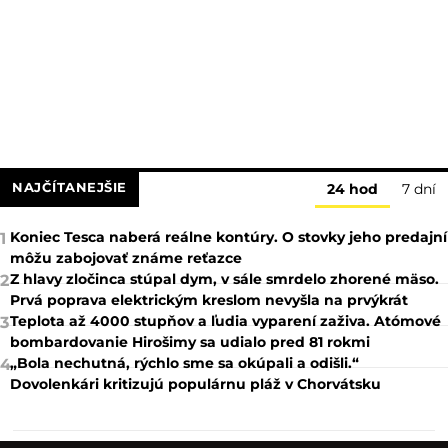
NAJČÍTANEJŠIE
24 hod
7 dní
Koniec Tesca naberá reálne kontúry. O stovky jeho predajní
1
môžu zabojovať známe reťazce
Z hlavy zločinca stúpal dym, v sále smrdelo zhorené mäso.
2
Prvá poprava elektrickým kreslom nevyšla na prvýkrát
Teplota až 4000 stupňov a ľudia vyparení zaživa. Atómové
3
bombardovanie Hirošimy sa udialo pred 81 rokmi
„Bola nechutná, rýchlo sme sa okúpali a odišli.“
4
Dovolenkári kritizujú populárnu pláž v Chorvátsku