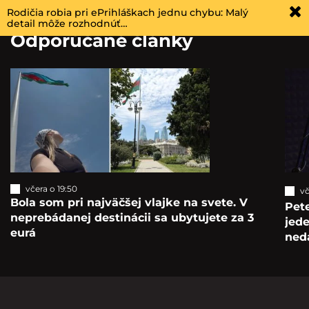
Rodičia robia pri ePrihláškach jednu chybu: Malý
detail môže rozhodnúť…
Odporúčané články
včera o 19:50
vč
Bola som pri najväčšej vlajke na svete. V
Pete
neprebádanej destinácii sa ubytujete za 3
jede
eurá
ned