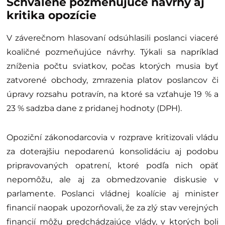
Schválené pozmeňujúce návrhy aj
kritika opozície
V záverečnom hlasovaní odsúhlasili poslanci viaceré
koaličné pozmeňujúce návrhy. Týkali sa napríklad
zníženia počtu sviatkov, počas ktorých musia byť
zatvorené obchody, zmrazenia platov poslancov či
úpravy rozsahu potravín, na ktoré sa vzťahuje 19 % a
23 % sadzba dane z pridanej hodnoty (DPH).
Opoziční zákonodarcovia v rozprave kritizovali vládu
za doterajšiu nepodarenú konsolidáciu aj podobu
pripravovaných opatrení, ktoré podľa nich opäť
nepomôžu, ale aj za obmedzovanie diskusie v
parlamente. Poslanci vládnej koalície aj minister
financií naopak upozorňovali, že za zlý stav verejných
financií môžu predchádzajúce vlády, v ktorých boli