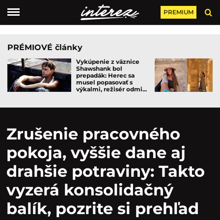
PREMIUM
PRÉMIOVÉ články
Vykúpenie z väznice
Shawshank bol
prepadák: Herec sa
musel popasovať s
výkalmi, režisér odmi...
Zrušenie pracovného
pokoja, vyššie dane aj
drahšie potraviny: Takto
vyzerá konsolidačný
balík, pozrite si prehľad