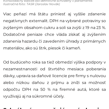
Konsolidačný balíček bol definitívne schválený v parlamente.
Ilustračná foto: TASR (Jaroslav Novák)
Viac peňazí má štátu priniesť aj vyššie zdanenie
negatívnych externalít. DPH na vybrané potraviny so
zvýšeným obsahom cukru a soli sa zvýši z 19 na 23 %.
Dodatočné peniaze chce vláda získať aj zvýšením
zdanenia hazardu či zavedením úhrady z primárnych
materiálov, ako sú štrk, piesok či kameň.
Od budúceho roka sa tiež obmedzí výška podpory v
nezamestnanosti od štvrtého mesiaca poberania
dávky, upravia sa daňové licencie pre firmy s nulovou
alebo nízkou daňou z príjmu a zníži sa možnosť
odpočtu DPH na 50 % na firemné autá, ktoré sa
využívajú aj na súkromné účely.