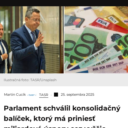
Ilustračná foto: TASR/Unsplash
Martin Cucík
25. septembra 2025
TASR
Parlament schválil konsolidačný
balíček, ktorý má priniesť