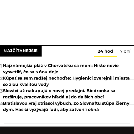
NAJČÍTANEJŠIE
24 hod
7 dní
Najznámejšia pláž v Chorvátsku sa mení: Nikto nevie
1
vysvetliť, čo sa s ňou deje
Kúpať sa sem radšej nechoďte: Hygienici zverejnili miesta
2
so zlou kvalitou vody
Slováci už nakupujú v novej predajni. Biedronka sa
3
rozširuje, pracovníkov hľadá aj do ďalších obcí
Bratislavou vraj otriasol výbuch, zo Slovnaftu stúpa čierny
4
dym. Hasiči vyzývajú ľudí, aby zatvorili okná