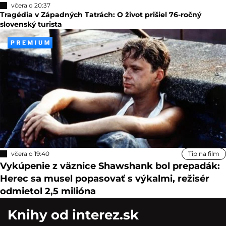
včera o 20:37
Tragédia v Západných Tatrách: O život prišiel 76-ročný
slovenský turista
včera o 19:40
Tip na film
Vykúpenie z väznice Shawshank bol prepadák:
Herec sa musel popasovať s výkalmi, režisér
odmietol 2,5 milióna
Knihy od interez.sk