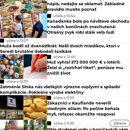
nápis, nedajte sa oklamať. Základné
pravidlo musíte poznať
včera o 13:54
Kanaďanka bola po návšteve obchodu
v našich končinách znechutená:
Otrasný zvyk robí stále veľa ľudí
včera o 13:07
Muža bodli až dvanásťkrát: Našli dvoch mladíkov, ktorí v
Seredi brutálne dobodali taxikára
včera o 12:40
Muž vyhral 273 000 000 € v lotérii:
Želal si „roztrhať tiket“, peniaze mu
zničili život
včera o 12:37
Zatmenie Slnka nás všetkých výrazne ovplyvní a spôsobí
komplikácie. Poklesne výroba elektriny
včera o 11:53
Zákazníci v Kauflande neverili
vlastným očiam: Po pečive behala
myš, reťazec okamžite reagoval
včera o 11:30
Zdravie
Pitie studenej vody v horúčavách vám