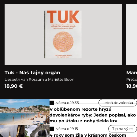
Tuk - Náš tajný orgán
Man
Liesbeth van Rossum a Mariëtte Boon
Prečo
18,90 €
18,9
včera o 19:35
Letná dovolenka
V obľúbenom rezorte hryzú
dovolenkárov ryby: Jeden popísal, ako
mu po útoku z nohy tiekla krv
včera o 19:15
Tip na výlet
4 roky som žila v krásnom českom