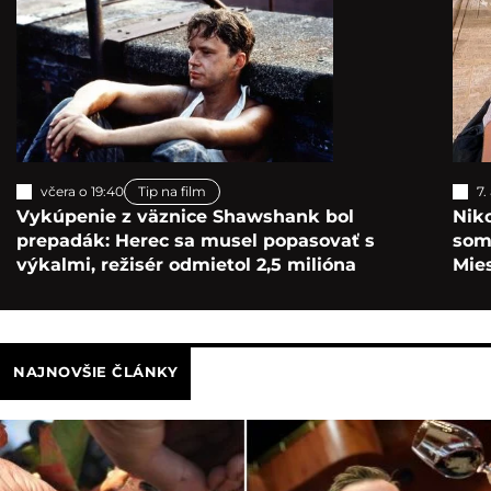
včera o 19:40
Tip na film
7.
Vykúpenie z väznice Shawshank bol
Nik
prepadák: Herec sa musel popasovať s
som 
výkalmi, režisér odmietol 2,5 milióna
Mie
NAJNOVŠIE ČLÁNKY