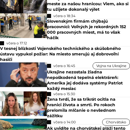
meste za našou hranicou: Viem, ako si
tu užijete dokonalý výlet
včera o 18:34
Slovenským firmám chýbajú
pracovníci: Voľných je rekordných 152
000 pracovných miest, má to však
háčik
včera o 17:12
V tesnej blízkosti Vojenského technického a skúšobného
ústavu vypukol požiar: Na miesto smerujú aj dobrovoľní
hasiči
včera o 16:45
Vojna na Ukrajine
Ukrajine nezostala žiadna
nepoškodená tepelná elektráreň:
Amerika jej dodáva systémy Patriot
každý mesiac
včera o 15:30
Žena tvrdí, že sa trikrát ocitla na
hranici života a smrti. Po rokoch
prelomila mlčanie o nevšednom
zážitku
včera o 14:00
Chorvátsko
Ak uvidíte na chorvátskej pláži tento