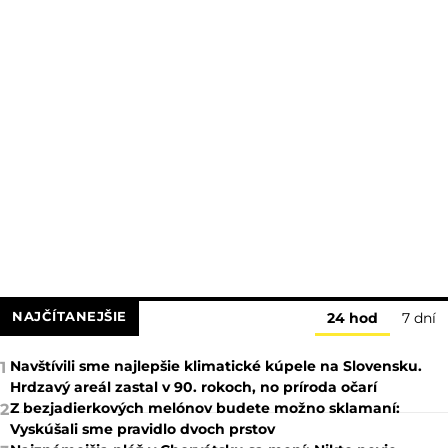
NAJČÍTANEJŠIE
24 hod
7 dní
Navštívili sme najlepšie klimatické kúpele na Slovensku.
1
Hrdzavý areál zastal v 90. rokoch, no príroda očarí
Z bezjadierkových melónov budete možno sklamaní:
2
Vyskúšali sme pravidlo dvoch prstov