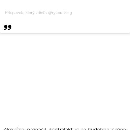
Príspevok, ktorý zdieľa @rytmusking
Ako ďalej naznačil, Kontrafakt je na hudobnej scéne