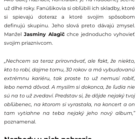
už dlhé roky. Fanúšikovia si obľúbili ich skladby, ktoré
si spievajú doteraz a ktoré svojím spôsobom
definujú skupinu. Jeho slová preto dávajú zmysel.
Manžel
Jasminy Alagič
chce jednoducho vyhovieť
svojim priaznivcom.
„Nechcem sa teraz prirovnávať, ale fakt, že niekto,
kto to robí, dajme tomu, 30 rokov a má vybudovanú
extrémnu kariéru, tak proste to už nemusí robiť,
lebo nemá dôvod. A myslím si dokonca, že ľudia nie
sú na to už zvedaví. Predstav si, že dôjde nejaký tvoj
obľúbenec, na ktorom si vyrastala, na koncert a on
tam vytiahne na teba nejaký jeho nový album,”
poznamenal.