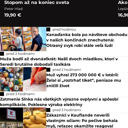
Stopom až na koniec sveta
Ako
Peter Hlad
Lepší
19,90 €
16,9
pred hodinou
Kanaďanka bola po návšteve obchodu
v našich končinách znechutená:
Otrasný zvyk robí stále veľa ľudí
pred 2 hodinami
Muža bodli až dvanásťkrát: Našli dvoch mladíkov, ktorí v
Seredi brutálne dobodali taxikára
pred 2 hodinami
Muž vyhral 273 000 000 € v lotérii:
Želal si „roztrhať tiket“, peniaze mu
zničili život
pred 3 hodinami
Zatmenie Slnka nás všetkých výrazne ovplyvní a spôsobí
komplikácie. Poklesne výroba elektriny
pred 3 hodinami
Zákazníci v Kauflande neverili
vlastným očiam: Po pečive behala
myš, reťazec okamžite reagoval