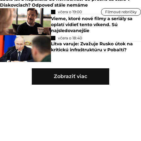
Diakovciach? Odpoveď stále nemáme
včera o 19:00
Filmové rebríčky
Vieme, ktoré nové filmy a seriály sa
oplatí vidieť tento víkend. Sú
najsledovanejšie
včera o 18:40
Litva varuje: Zvažuje Rusko útok na
kritickú infraštruktúru v Pobaltí?
Zobraziť viac