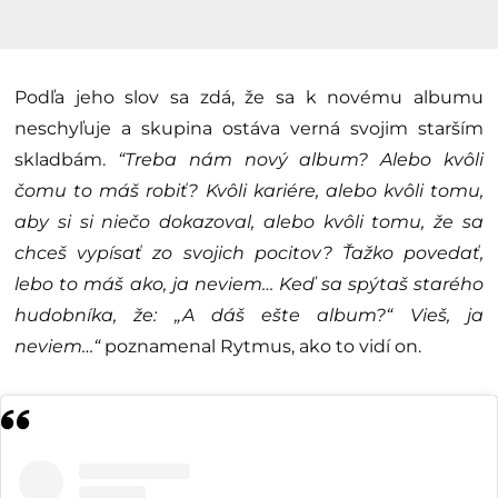
Podľa jeho slov sa zdá, že sa k novému albumu
neschyľuje a skupina ostáva verná svojim starším
skladbám.
“Treba nám nový album? Alebo kvôli
čomu to máš robiť? Kvôli kariére, alebo kvôli tomu,
aby si si niečo dokazoval, alebo kvôli tomu, že sa
chceš vypísať zo svojich pocitov? Ťažko povedať,
lebo to máš ako, ja neviem… Keď sa spýtaš starého
hudobníka, že: „A dáš ešte album?“ Vieš, ja
neviem…“
poznamenal Rytmus, ako to vidí on.