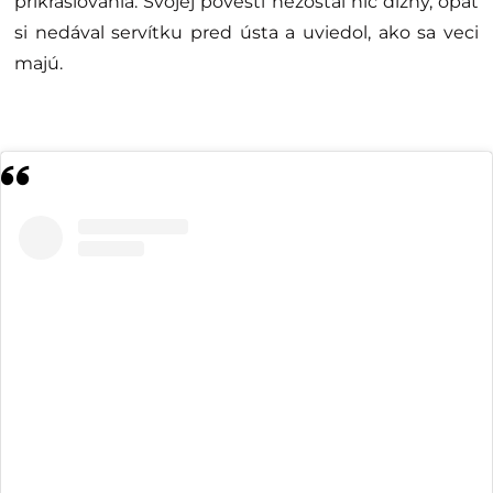
prikrášľovania. Svojej povesti nezostal nič dlžný, opäť
si nedával servítku pred ústa a uviedol, ako sa veci
majú.