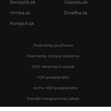
Receptik.sk
Odzadu.sk
Yimba.sk
Emefka.sk
Fontech.sk
Podmienky používania
Podmienky ochrany súkromia
VOP reklamných služieb
VOP predplatného
Archív VOP predplatného
Pravidlá Instagramovej súťaže
Reklamačný formulár