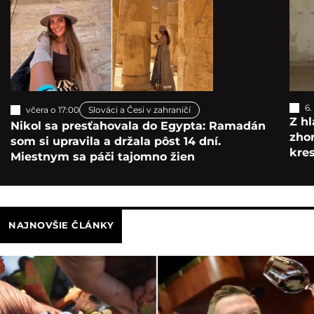
6.
včera o 17:00
Slováci a Česi v zahraničí
Z hl
Nikol sa presťahovala do Egypta: Ramadán
zho
som si upravila a držala pôst 14 dní.
kre
Miestnym sa páči tajomno žien
NAJNOVŠIE ČLÁNKY