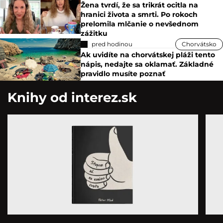
Žena tvrdí, že sa trikrát ocitla na
hranici života a smrti. Po rokoch
prelomila mlčanie o nevšednom
zážitku
pred hodinou
Chorvátsko
Ak uvidíte na chorvátskej pláži tento
nápis, nedajte sa oklamať. Základné
pravidlo musíte poznať
Knihy od interez.sk