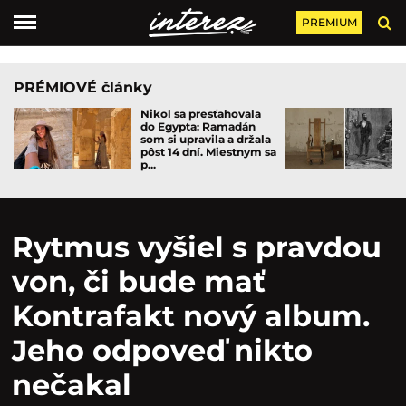
PREMIUM
PRÉMIOVÉ články
Nikol sa presťahovala
do Egypta: Ramadán
som si upravila a držala
pôst 14 dní. Miestnym sa
p...
Rytmus vyšiel s pravdou
von, či bude mať
Kontrafakt nový album.
Jeho odpoveď nikto
nečakal