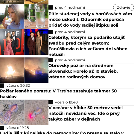
pred 4 hodinami
Zdravie
Pitie studenej vody v horúčavách vám
môže uškodiť. Odborník odporúča
pridať do vody radšej štipku soli
pred 4 hodinami
Celebrity, ktorým sa podarilo utajiť
svadbu pred celým svetom:
Fanúšikovia o ich veľkom dni vôbec
netušili
pred 4 hodinami
Obrovský požiar na strednom
Slovensku: Horelo až 10 stavieb,
vrátane rodinných domov
včera o 20:32
Požiar lesného porastu: V Trstíne zasahuje takmer 50
hasičov
včera o 19:40
V oceáne v hĺbke 50 metrov vedci
natočili nevídanú vec: Ide o prvý
takýto záber v dejinách
včera o 19:28
Ľudia išli z kúpaliska do nemocnice: Čo presne sa stalo v