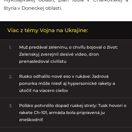
štyria v Doneckej oblasti.
Viac z témy Vojna na Ukrajine:
Muž predával zeleninu, o chvíľu bojoval o život:
1.
Zelenskyj zverejnil desivé video, dron
prenasledoval civilistu
Rusko odhalilo nové eso v rukáve: Jadrová
2.
ponorka môže niesť aj hypersonické rakety a
útočiť na viacero cieľov
Poľsko potvrdilo dopad ruskej strely: Tusk hovorí o
3.
rakete Ch-101, armáda bola pripravená ju
zneškodniť