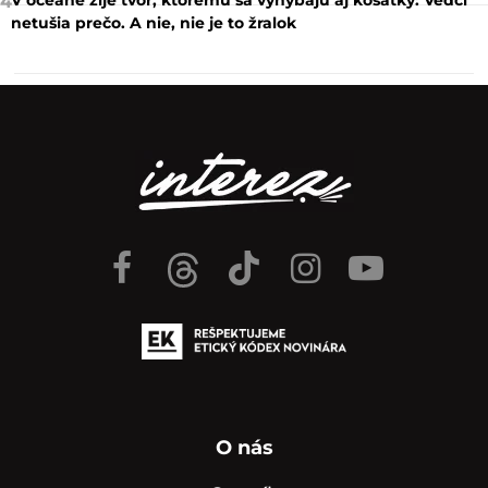
4
netušia prečo. A nie, nie je to žralok
O nás