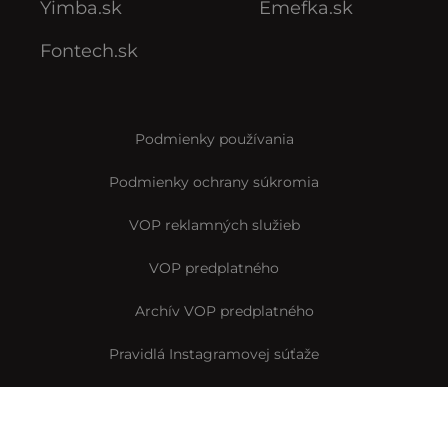
Yimba.sk
Emefka.sk
Fontech.sk
Podmienky používania
Podmienky ochrany súkromia
VOP reklamných služieb
VOP predplatného
Archív VOP predplatného
Pravidlá Instagramovej súťaže
Reklamačný formulár
Vyhlásenie o prístupnosti