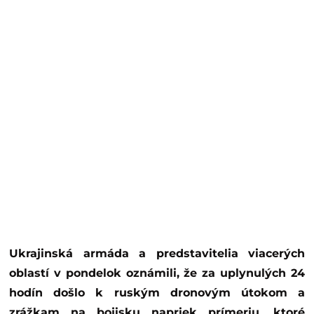
Ukrajinská armáda a predstavitelia viacerých
oblastí v pondelok oznámili, že za uplynulých 24
hodín došlo k ruským dronovým útokom a
zrážkam na bojisku napriek prímeriu, ktoré