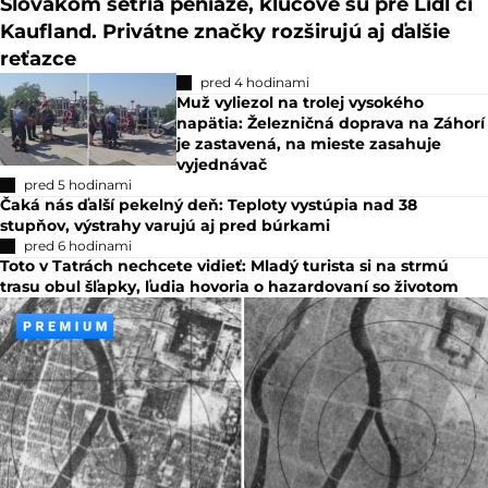
Slovákom šetria peniaze, kľúčové sú pre Lidl či
Kaufland. Privátne značky rozširujú aj ďalšie
reťazce
pred 4 hodinami
Muž vyliezol na trolej vysokého
napätia: Železničná doprava na Záhorí
je zastavená, na mieste zasahuje
vyjednávač
pred 5 hodinami
Čaká nás ďalší pekelný deň: Teploty vystúpia nad 38
stupňov, výstrahy varujú aj pred búrkami
pred 6 hodinami
Toto v Tatrách nechcete vidieť: Mladý turista si na strmú
trasu obul šľapky, ľudia hovoria o hazardovaní so životom