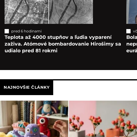
pred 6 hodinami
vč
Teplota až 4000 stupňov a ľudia vyparení
Bola
zaživa. Atómové bombardovanie Hirošimy sa
nepr
udialo pred 81 rokmi
eur
NAJNOVŠIE ČLÁNKY