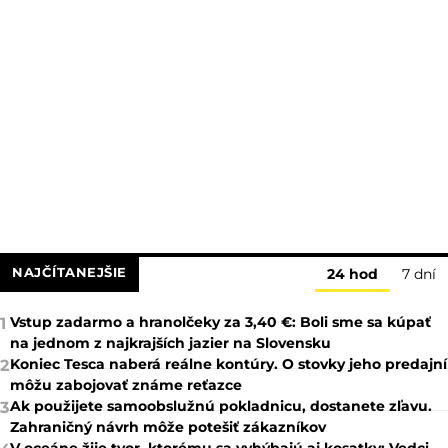
NAJČÍTANEJŠIE
24 hod
7 dní
Vstup zadarmo a hranolčeky za 3,40 €: Boli sme sa kúpať
1
na jednom z najkrajších jazier na Slovensku
Koniec Tesca naberá reálne kontúry. O stovky jeho predajní
2
môžu zabojovať známe reťazce
Ak použijete samoobslužnú pokladnicu, dostanete zľavu.
3
Zahraničný návrh môže potešiť zákazníkov
V oceáne žije tvor, ktorému sa vyhýbajú aj kosatky: Vedci