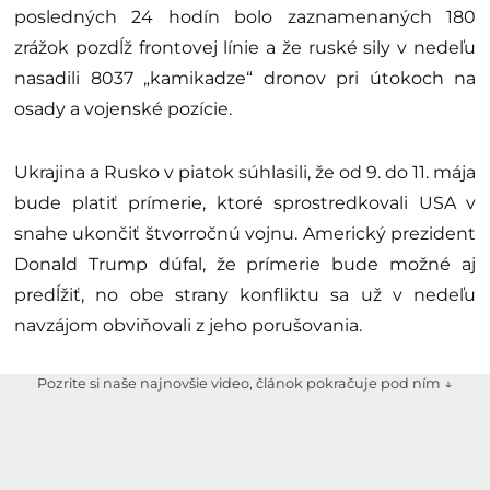
posledných 24 hodín bolo zaznamenaných 180
zrážok pozdĺž frontovej línie a že ruské sily v nedeľu
nasadili 8037 „kamikadze“ dronov pri útokoch na
osady a vojenské pozície.
Ukrajina a Rusko v piatok súhlasili, že od 9. do 11. mája
bude platiť prímerie, ktoré sprostredkovali USA v
snahe ukončiť štvorročnú vojnu. Americký prezident
Donald Trump dúfal, že prímerie bude možné aj
predĺžiť, no obe strany konfliktu sa už v nedeľu
navzájom obviňovali z jeho porušovania.
Pozrite si naše najnovšie video, článok pokračuje pod ním ↓