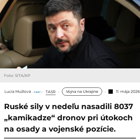
Foto: SITA/AP
Lucia Mužlová
Vojna na Ukrajine
11. mája 2026
TASR
Ruské sily v nedeľu nasadili 8037
„kamikadze“ dronov pri útokoch
na osady a vojenské pozície.