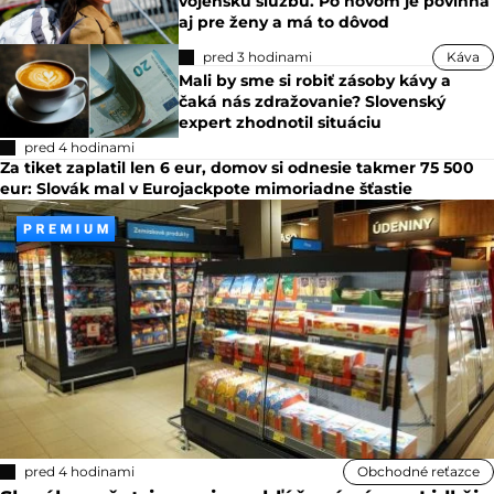
vojenskú službu. Po novom je povinná
aj pre ženy a má to dôvod
pred 3 hodinami
Káva
Mali by sme si robiť zásoby kávy a
čaká nás zdražovanie? Slovenský
expert zhodnotil situáciu
pred 4 hodinami
Za tiket zaplatil len 6 eur, domov si odnesie takmer 75 500
eur: Slovák mal v Eurojackpote mimoriadne šťastie
pred 4 hodinami
Obchodné reťazce