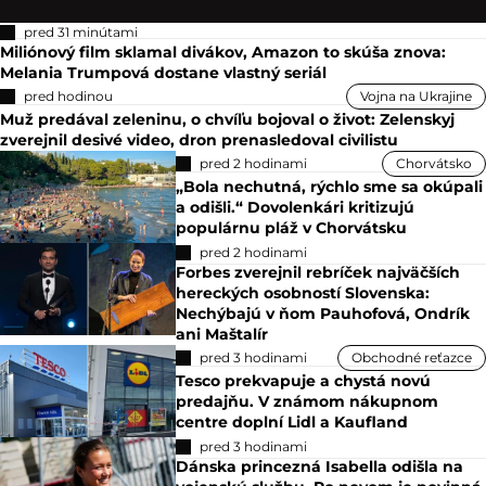
pred 31 minútami
Miliónový film sklamal divákov, Amazon to skúša znova:
Melania Trumpová dostane vlastný seriál
pred hodinou
Vojna na Ukrajine
Muž predával zeleninu, o chvíľu bojoval o život: Zelenskyj
zverejnil desivé video, dron prenasledoval civilistu
pred 2 hodinami
Chorvátsko
„Bola nechutná, rýchlo sme sa okúpali
a odišli.“ Dovolenkári kritizujú
populárnu pláž v Chorvátsku
pred 2 hodinami
Forbes zverejnil rebríček najväčších
hereckých osobností Slovenska:
Nechýbajú v ňom Pauhofová, Ondrík
ani Maštalír
pred 3 hodinami
Obchodné reťazce
Tesco prekvapuje a chystá novú
predajňu. V známom nákupnom
centre doplní Lidl a Kaufland
pred 3 hodinami
Dánska princezná Isabella odišla na