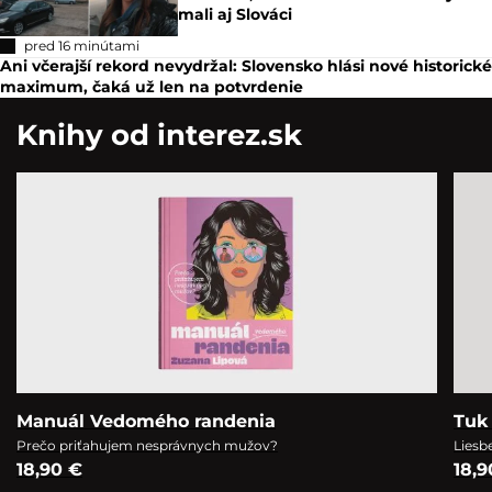
mali aj Slováci
pred 16 minútami
Ani včerajší rekord nevydržal: Slovensko hlási nové historické
maximum, čaká už len na potvrdenie
Knihy od interez.sk
Manuál Vedomého randenia
Tuk 
Prečo priťahujem nesprávnych mužov?
Liesb
18,90 €
18,9