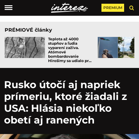
PREMIUM
PRÉMIOVÉ články
Teplota až 4000
stupňov a ľudia
vyparení zaživa.
Atómové
bombardovanie
Hirošimy sa udialo pr...
Rusko útočí aj napriek
prímeriu, ktoré žiadali z
USA: Hlásia niekoľko
obetí aj ranených