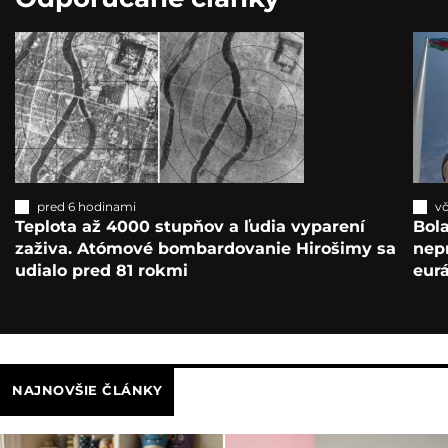
pred 6 hodinami
vč
Teplota až 4000 stupňov a ľudia vyparení
Bola
zaživa. Atómové bombardovanie Hirošimy sa
nepr
udialo pred 81 rokmi
eur
NAJNOVŠIE ČLÁNKY