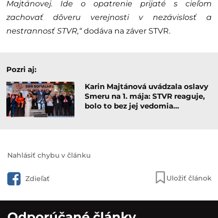
Majtánovej. Ide o opatrenie prijaté s cieľom
zachovať dôveru verejnosti v nezávislosť a
nestrannosť STVR,“
dodáva na záver STVR.
Pozri aj:
Karin Majtánová uvádzala oslavy
Smeru na 1. mája: STVR reaguje,
bolo to bez jej vedomia…
Nahlásiť chybu v článku
Uložiť článok
Zdieľať
Odporúčané články