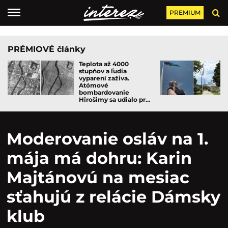
PREMIUM
PRÉMIOVÉ články
Teplota až 4000
stupňov a ľudia
vyparení zaživa.
Atómové
bombardovanie
Hirošimy sa udialo pr...
Moderovanie osláv na 1.
mája má dohru: Karin
Majtánovú na mesiac
sťahujú z relácie Dámsky
klub