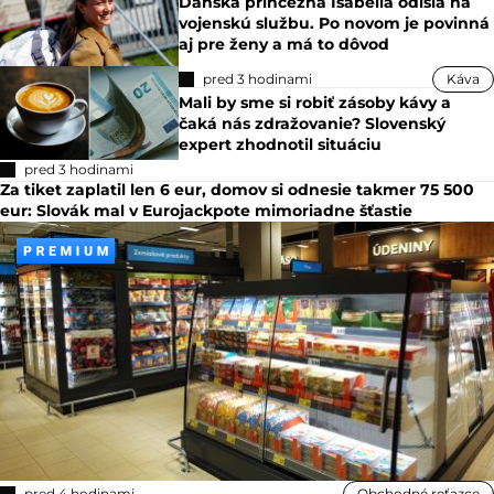
Dánska princezná Isabella odišla na
vojenskú službu. Po novom je povinná
aj pre ženy a má to dôvod
pred 3 hodinami
Káva
Mali by sme si robiť zásoby kávy a
čaká nás zdražovanie? Slovenský
expert zhodnotil situáciu
pred 3 hodinami
Za tiket zaplatil len 6 eur, domov si odnesie takmer 75 500
eur: Slovák mal v Eurojackpote mimoriadne šťastie
pred 4 hodinami
Obchodné reťazce