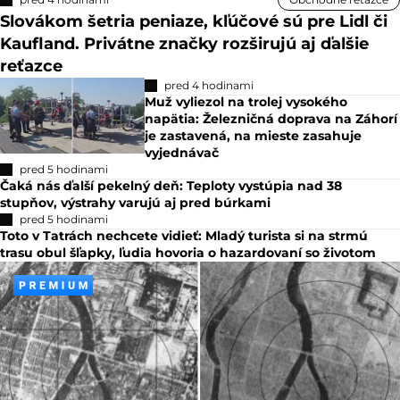
Slovákom šetria peniaze, kľúčové sú pre Lidl či
Kaufland. Privátne značky rozširujú aj ďalšie
reťazce
pred 4 hodinami
Muž vyliezol na trolej vysokého
napätia: Železničná doprava na Záhorí
je zastavená, na mieste zasahuje
vyjednávač
pred 5 hodinami
Čaká nás ďalší pekelný deň: Teploty vystúpia nad 38
stupňov, výstrahy varujú aj pred búrkami
pred 5 hodinami
Toto v Tatrách nechcete vidieť: Mladý turista si na strmú
trasu obul šľapky, ľudia hovoria o hazardovaní so životom