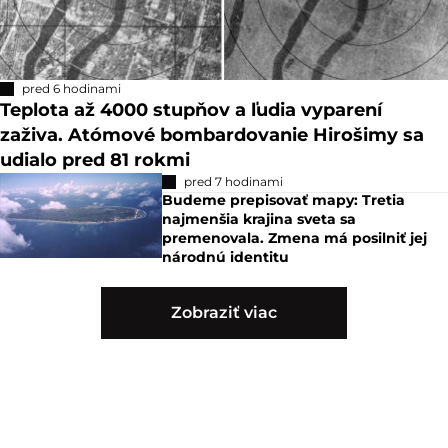
pred 6 hodinami
Teplota až 4000 stupňov a ľudia vyparení
zaživa. Atómové bombardovanie Hirošimy sa
udialo pred 81 rokmi
pred 7 hodinami
Budeme prepisovať mapy: Tretia
najmenšia krajina sveta sa
premenovala. Zmena má posilniť jej
národnú identitu
Zobraziť viac