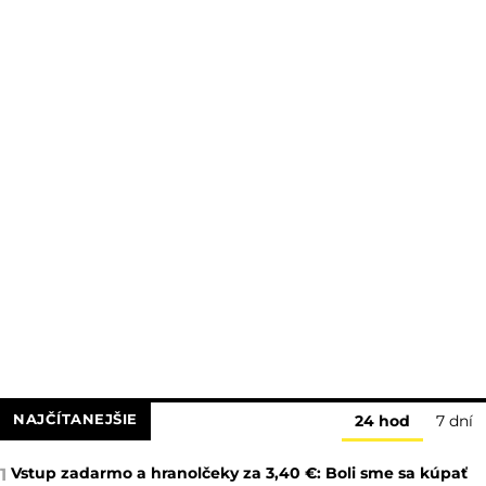
NAJČÍTANEJŠIE
24 hod
7 dní
Vstup zadarmo a hranolčeky za 3,40 €: Boli sme sa kúpať
1