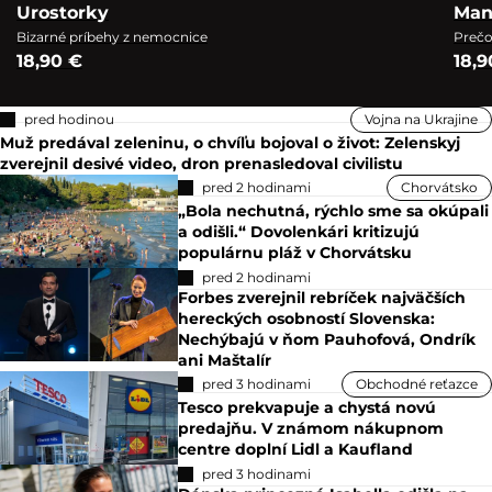
Urostorky
Man
Bizarné príbehy z nemocnice
Prečo
18,90 €
18,9
pred hodinou
Vojna na Ukrajine
Muž predával zeleninu, o chvíľu bojoval o život: Zelenskyj
zverejnil desivé video, dron prenasledoval civilistu
pred 2 hodinami
Chorvátsko
„Bola nechutná, rýchlo sme sa okúpali
a odišli.“ Dovolenkári kritizujú
populárnu pláž v Chorvátsku
pred 2 hodinami
Forbes zverejnil rebríček najväčších
hereckých osobností Slovenska:
Nechýbajú v ňom Pauhofová, Ondrík
ani Maštalír
pred 3 hodinami
Obchodné reťazce
Tesco prekvapuje a chystá novú
predajňu. V známom nákupnom
centre doplní Lidl a Kaufland
pred 3 hodinami