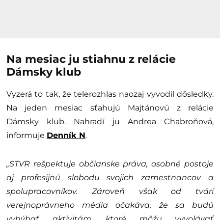
Na mesiac ju stiahnu z relácie
Dámsky klub
Vyzerá to tak, že telerozhlas naozaj vyvodil dôsledky.
Na jeden mesiac sťahujú Majtánovú z relácie
Dámsky klub. Nahradí ju Andrea Chabroňová,
informuje
Denník N
.
„STVR rešpektuje občianske práva, osobné postoje
aj profesijnú slobodu svojich zamestnancov a
spolupracovníkov. Zároveň však od tvárí
verejnoprávneho média očakáva, že sa budú
vyhýbať aktivitám, ktoré môžu vyvolávať