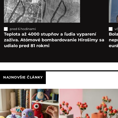
pred 6 hodinami
vč
Teplota až 4000 stupňov a ľudia vyparení
Bola
zaživa. Atómové bombardovanie Hirošimy sa
nepr
udialo pred 81 rokmi
eur
NAJNOVŠIE ČLÁNKY