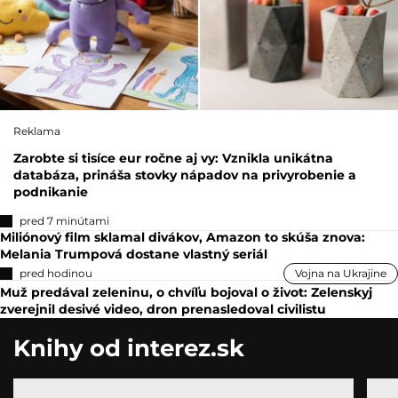
Reklama
Zarobte si tisíce eur ročne aj vy: Vznikla unikátna
databáza, prináša stovky nápadov na privyrobenie a
podnikanie
pred 7 minútami
Miliónový film sklamal divákov, Amazon to skúša znova:
Melania Trumpová dostane vlastný seriál
pred hodinou
Vojna na Ukrajine
Muž predával zeleninu, o chvíľu bojoval o život: Zelenskyj
zverejnil desivé video, dron prenasledoval civilistu
Knihy od interez.sk