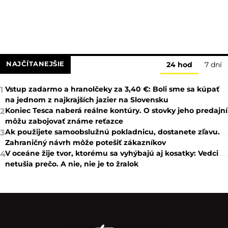
NAJČÍTANEJŠIE
24 hod
7 dní
Vstup zadarmo a hranolčeky za 3,40 €: Boli sme sa kúpať
1
na jednom z najkrajších jazier na Slovensku
Koniec Tesca naberá reálne kontúry. O stovky jeho predajní
2
môžu zabojovať známe reťazce
Ak použijete samoobslužnú pokladnicu, dostanete zľavu.
3
Zahraničný návrh môže potešiť zákazníkov
V oceáne žije tvor, ktorému sa vyhýbajú aj kosatky: Vedci
4
netušia prečo. A nie, nie je to žralok