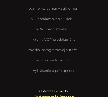
Podmienky ochrany súkromia
VOP reklamných služieb
VOP predplatného
Archív VOP predplatného
Pravidlá Instagramovej súťaže
Reklamačný formulár
Vyhlásenie o prístupnosti
© Interez.sk 2014-2026
Byť smart je interez
Interez.sk,
člen skupiny Startitup Group