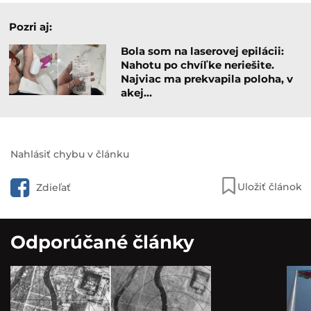
Pozri aj:
Bola som na laserovej epilácii:
Nahotu po chvíľke neriešite.
Najviac ma prekvapila poloha, v
akej…
Nahlásiť chybu v článku
Uložiť článok
Zdieľať
Odporúčané články