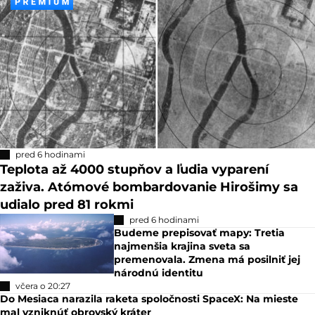
pred 6 hodinami
Teplota až 4000 stupňov a ľudia vyparení
zaživa. Atómové bombardovanie Hirošimy sa
udialo pred 81 rokmi
pred 6 hodinami
Budeme prepisovať mapy: Tretia
najmenšia krajina sveta sa
premenovala. Zmena má posilniť jej
národnú identitu
včera o 20:27
Do Mesiaca narazila raketa spoločnosti SpaceX: Na mieste
mal vzniknúť obrovský kráter