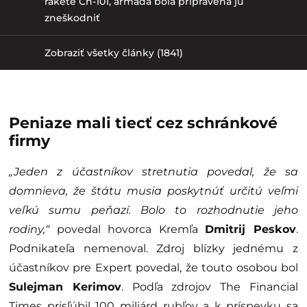
rakete Ch-101, armáda bola pripravená ju
zneškodniť
Zobraziť všetky články (1841)
Peniaze mali tiecť cez schránkové
firmy
„Jeden z účastníkov stretnutia povedal, že sa
domnieva, že štátu musia poskytnúť určitú veľmi
veľkú sumu peňazí. Bolo to rozhodnutie jeho
rodiny,“
povedal hovorca Kremľa
Dmitrij Peskov
.
Podnikateľa nemenoval. Zdroj blízky jednému z
účastníkov pre Expert povedal, že touto osobou bol
Sulejman Kerimov
. Podľa zdrojov The Financial
Times prisľúbil 100 miliárd rubľov a k príspevku sa