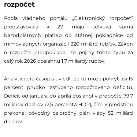
rozpočet
Podľa vládneho portálu „Elektronický rozpočet“
predstavovala k 27. máju celková suma
bezodplatných platieb do štátnej pokladnice od
mimovládnych organizácií 220 miliárd rubľov. Zákon
o rozpočte predpokladal, že príjmy tohto typu za
celý rok 2026 dosiahnu 1,7 miliardy rubľov.
Analytici pre časopis uviedli, že to môže pokryť asi 15
percent prudko rastúceho rozpočtového deficitu.
Deficit od januára do apríla dosiahol v prepočte 79,7
miliardy dolárov (2,5 percenta HDP), čím v predstihu
prekonal pôvodný celoročný plán vlády 52 miliárd
dolárov.