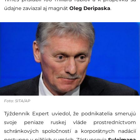
údajne zaviazal aj magnát
Oleg Deripaska
.
Foto: SITA/AP
Týždenník Expert uviedol, že podnikatelia smerujú
svoje peniaze ruskej vláde prostredníctvom
schránkových spoločností a korporátnych nadácií
postupne v nižších sumách. Zástupcovia
Sulejmana