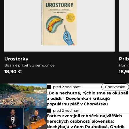
Urostorky
Prí
Bizarné príbehy z nemocnice
Hon n
18,90 €
18,9
pred 2 hodinami
Chorvátsko
„Bola nechutná, rýchlo sme sa okúpali
a odišli.“ Dovolenkári kritizujú
populárnu pláž v Chorvátsku
pred 2 hodinami
Forbes zverejnil rebríček najväčších
hereckých osobností Slovenska:
Nechýbajú v ňom Pauhofová, Ondrík