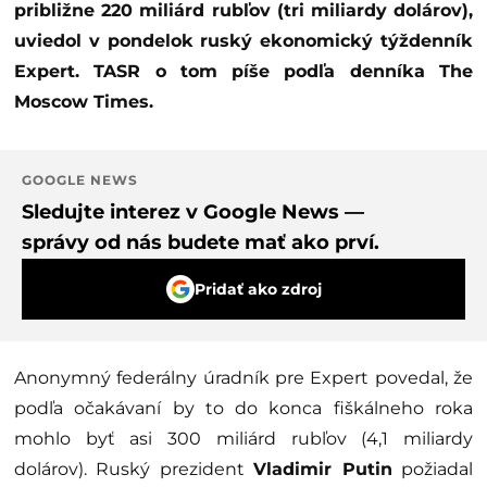
približne 220 miliárd rubľov (tri miliardy dolárov),
uviedol v pondelok ruský ekonomický týždenník
Expert. TASR o tom píše podľa denníka The
Moscow Times.
GOOGLE NEWS
Sledujte interez v Google News —
správy od nás budete mať ako prví.
Pridať ako zdroj
Anonymný federálny úradník pre Expert povedal, že
podľa očakávaní by to do konca fiškálneho roka
mohlo byť asi 300 miliárd rubľov (4,1 miliardy
dolárov). Ruský prezident
Vladimir Putin
požiadal