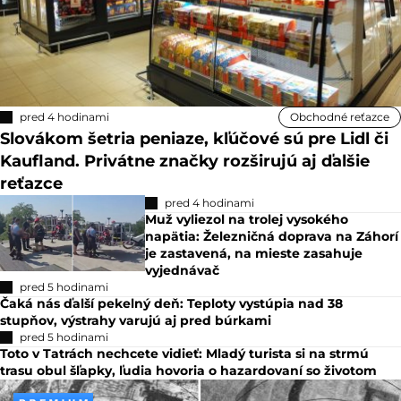
pred 4 hodinami
Obchodné reťazce
Slovákom šetria peniaze, kľúčové sú pre Lidl či
Kaufland. Privátne značky rozširujú aj ďalšie
reťazce
pred 4 hodinami
Muž vyliezol na trolej vysokého
napätia: Železničná doprava na Záhorí
je zastavená, na mieste zasahuje
vyjednávač
pred 5 hodinami
Čaká nás ďalší pekelný deň: Teploty vystúpia nad 38
stupňov, výstrahy varujú aj pred búrkami
pred 5 hodinami
Toto v Tatrách nechcete vidieť: Mladý turista si na strmú
trasu obul šľapky, ľudia hovoria o hazardovaní so životom