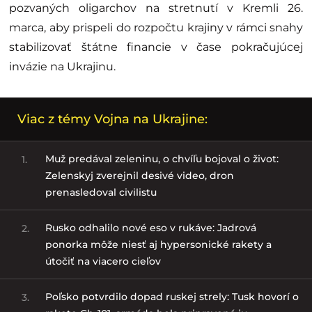
pozvaných oligarchov na stretnutí v Kremli 26.
marca, aby prispeli do rozpočtu krajiny v rámci snahy
stabilizovať štátne financie v čase pokračujúcej
invázie na Ukrajinu.
Viac z témy Vojna na Ukrajine:
Muž predával zeleninu, o chvíľu bojoval o život:
1.
Zelenskyj zverejnil desivé video, dron
prenasledoval civilistu
Rusko odhalilo nové eso v rukáve: Jadrová
2.
ponorka môže niesť aj hypersonické rakety a
útočiť na viacero cieľov
Poľsko potvrdilo dopad ruskej strely: Tusk hovorí o
3.