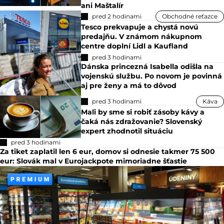
ani Maštalír
pred 2 hodinami
Obchodné reťazce
Tesco prekvapuje a chystá novú
predajňu. V známom nákupnom
centre doplní Lidl a Kaufland
pred 3 hodinami
Dánska princezná Isabella odišla na
vojenskú službu. Po novom je povinná
aj pre ženy a má to dôvod
pred 3 hodinami
Káva
Mali by sme si robiť zásoby kávy a
čaká nás zdražovanie? Slovenský
expert zhodnotil situáciu
pred 3 hodinami
Za tiket zaplatil len 6 eur, domov si odnesie takmer 75 500
eur: Slovák mal v Eurojackpote mimoriadne šťastie