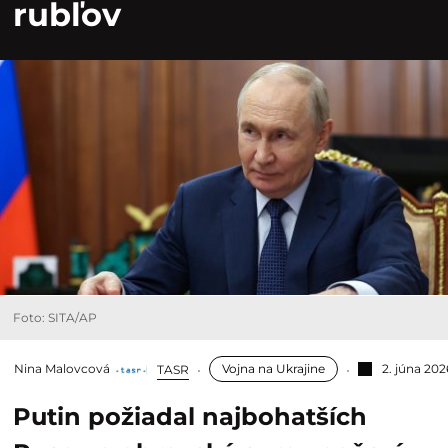
rubľov
Foto: SITA/AP
Nina Malovcová
Vojna na Ukrajine
2. júna 202
TASR
Putin požiadal najbohatších