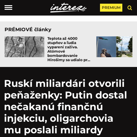
PREMIUM
PRÉMIOVÉ články
Teplota až 4000
stupňov a ľudia
vyparení zaživa.
Atómové
bombardovanie
Hirošimy sa udialo pr...
Ruskí miliardári otvorili
peňaženky: Putin dostal
nečakanú finančnú
injekciu, oligarchovia
mu poslali miliardy