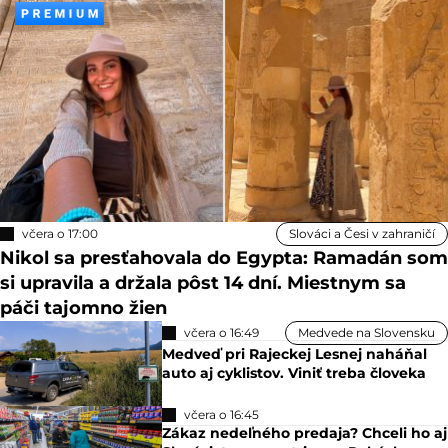
včera o 17:00
Slováci a Česi v zahraničí
Nikol sa presťahovala do Egypta: Ramadán som
si upravila a držala pôst 14 dní. Miestnym sa
páči tajomno žien
včera o 16:49
Medvede na Slovensku
Medveď pri Rajeckej Lesnej naháňal
auto aj cyklistov. Viniť treba človeka
včera o 16:45
Zákaz nedeľného predaja? Chceli ho aj