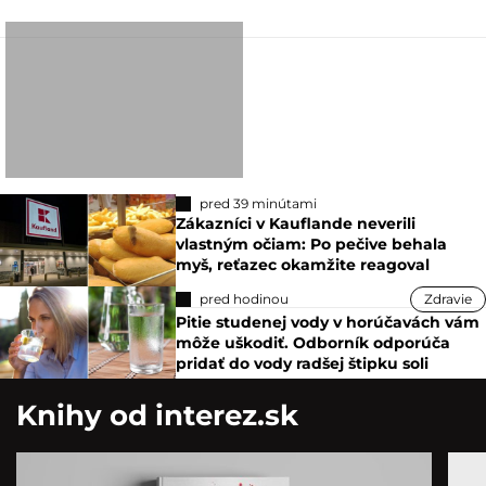
pred 39 minútami
Zákazníci v Kauflande neverili
vlastným očiam: Po pečive behala
myš, reťazec okamžite reagoval
pred hodinou
Zdravie
Pitie studenej vody v horúčavách vám
môže uškodiť. Odborník odporúča
pridať do vody radšej štipku soli
Knihy od interez.sk