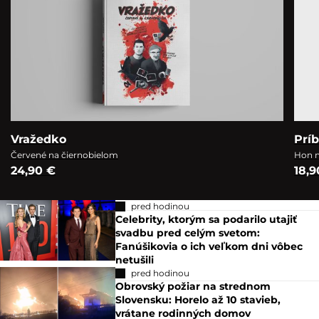
Vražedko
Prí
Červené na čiernobielom
Hon n
24,90 €
18,9
pred hodinou
Celebrity, ktorým sa podarilo utajiť
svadbu pred celým svetom:
Fanúšikovia o ich veľkom dni vôbec
netušili
pred hodinou
Obrovský požiar na strednom
Slovensku: Horelo až 10 stavieb,
vrátane rodinných domov