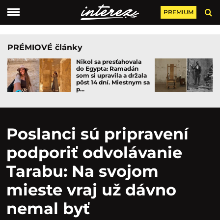
PREMIUM
PRÉMIOVÉ články
Nikol sa presťahovala
do Egypta: Ramadán
som si upravila a držala
pôst 14 dní. Miestnym sa
p...
Poslanci sú pripravení
podporiť odvolávanie
Tarabu: Na svojom
mieste vraj už dávno
nemal byť