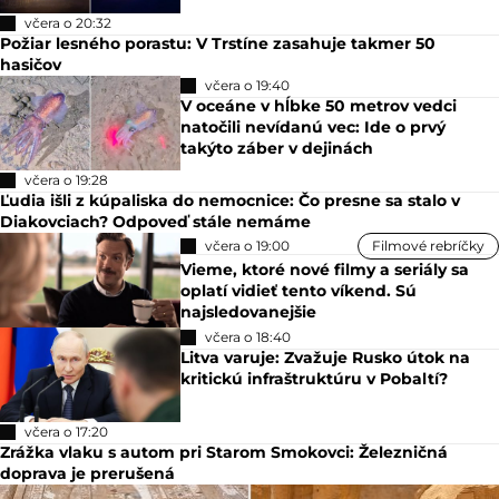
včera o 20:32
Požiar lesného porastu: V Trstíne zasahuje takmer 50
hasičov
včera o 19:40
V oceáne v hĺbke 50 metrov vedci
natočili nevídanú vec: Ide o prvý
takýto záber v dejinách
včera o 19:28
Ľudia išli z kúpaliska do nemocnice: Čo presne sa stalo v
Diakovciach? Odpoveď stále nemáme
včera o 19:00
Filmové rebríčky
Vieme, ktoré nové filmy a seriály sa
oplatí vidieť tento víkend. Sú
najsledovanejšie
včera o 18:40
Litva varuje: Zvažuje Rusko útok na
kritickú infraštruktúru v Pobaltí?
včera o 17:20
Zrážka vlaku s autom pri Starom Smokovci: Železničná
doprava je prerušená