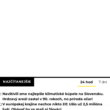
NAJČÍTANEJŠIE
24 hod
7 dní
Navštívili sme najlepšie klimatické kúpele na Slovensku.
1
Hrdzavý areál zastal v 90. rokoch, no príroda očarí
V európskej krajine nechce nikto žiť: Ušlo už 2,5 milióna
2
ľudí. Obávať by sa mali aj Slováci