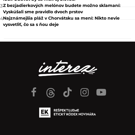
Z bezjadierkových melónov budete možno sklamaní:
3
Vyskúšali sme pravidlo dvoch prstov
Najznámejšia pláž v Chorvátsku sa mení: Nikto nevie
4
vysvetliť, čo sa s ňou deje