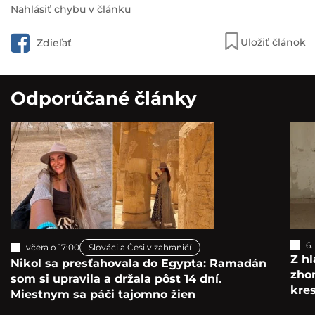
Nahlásiť chybu v článku
Uložiť článok
Zdieľať
Odporúčané články
6.
včera o 17:00
Slováci a Česi v zahraničí
Z hl
Nikol sa presťahovala do Egypta: Ramadán
zho
som si upravila a držala pôst 14 dní.
kre
Miestnym sa páči tajomno žien