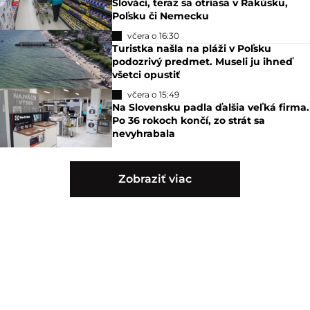
Slováci, teraz sa otriasa v Rakúsku,
Poľsku či Nemecku
včera o 16:30
Turistka našla na pláži v Poľsku
podozrivý predmet. Museli ju ihneď
všetci opustiť
včera o 15:49
Na Slovensku padla ďalšia veľká firma.
Po 36 rokoch končí, zo strát sa
nevyhrabala
Zobraziť viac