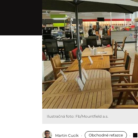
Ilustračná foto: Fb/Mountfield a.s.
Obchodné reťazce
Martin Cucík