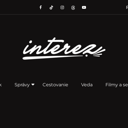
P
k
Správy
Cestovanie
Veda
Filmy a se