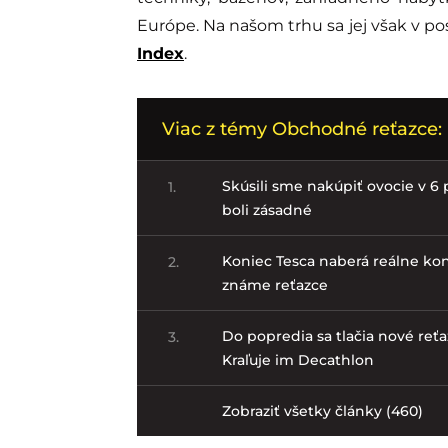
Európe. Na našom trhu sa jej však v po
Index
.
Viac z témy Obchodné reťazce:
Skúsili sme nakúpiť ovocie v 6 p
1.
boli zásadné
Koniec Tesca naberá reálne kon
2.
známe reťazce
Do popredia sa tlačia nové reťa
3.
Kraľuje im Decathlon
Zobraziť všetky články (460)