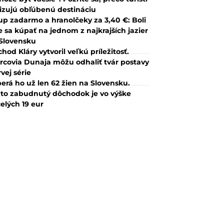
tizujú obľúbenú destináciu
up zadarmo a hranolčeky za 3,40 €: Boli
 sa kúpať na jednom z najkrajších jazier
Slovensku
hod Kláry vytvoril veľkú príležitosť.
rcovia Dunaja môžu odhaliť tvár postavy
rvej série
erá ho už len 62 žien na Slovensku.
to zabudnutý dôchodok je vo výške
elých 19 eur