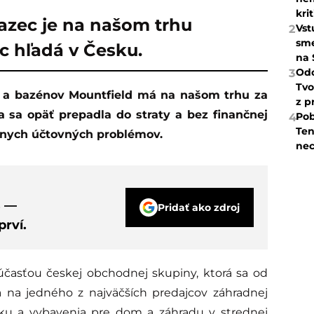
kri
azec je na našom trhu
Vst
2
sme
c hľadá v Česku.
na 
Odc
3
Tvo
z p
 sa opäť prepadla do straty a bez finančnej
Pob
4
Ten
žnych účtovných problémov.
nec
s —
Pridať ako zdroj
rví.
účasťou českej obchodnej skupiny, ktorá sa od
a na jedného z najväčších predajcov záhradnej
ku a vybavenia pre dom a záhradu v strednej