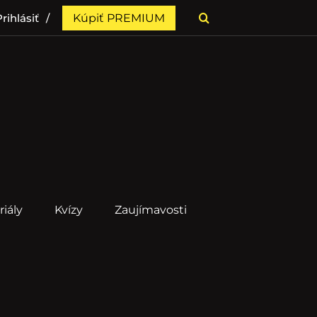
rihlásiť
Kúpiť PREMIUM
riály
Kvízy
Zaujímavosti