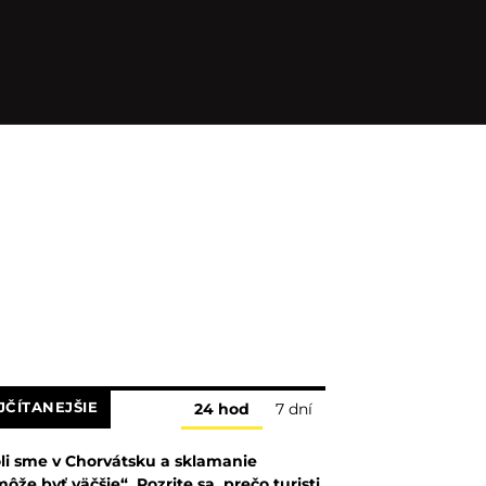
JČÍTANEJŠIE
24 hod
7 dní
li sme v Chorvátsku a sklamanie
ôže byť väčšie“. Pozrite sa, prečo turisti