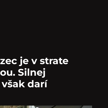
ec je v strate
ou. Silnej
 však darí