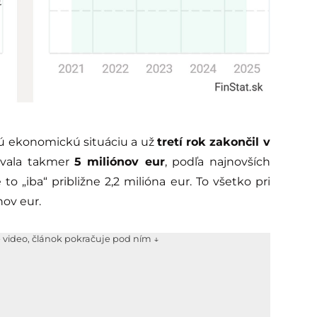
lnú ekonomickú situáciu a už
tretí rok zakončil v
ovala takmer
5 miliónov eur
, podľa najnovších
o „iba“ približne 2,2 milióna eur. To všetko pri
nov eur.
e video, článok pokračuje pod ním ↓