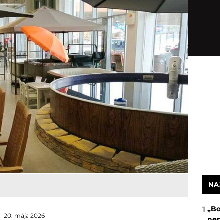
NA
„Bo
1
20. mája 2026
nem