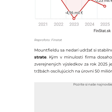
Reprofoto: Finstat
Mountfieldu sa nedarí udržať si stabi
strate
. Kým v minulosti firma dosah
zverejnených výsledkov za rok 2025 je t
tržbách oscilujúcich na úrovni 50 milió
Pozrite si naše najnovši