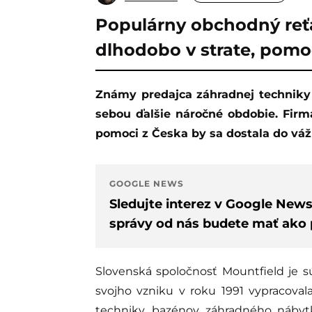
Populárny obchodný reť
dlhodobo v strate, pomo
Známy predajca záhradnej techniky a bazénov Mountfield má na našom trhu za
sebou ďalšie náročné obdobie. Firma
pomoci z Česka by sa dostala do vá
GOOGLE NEWS
Sledujte interez v Google New
správy od nás budete mať ako p
Slovenská spoločnosť Mountfield je s
svojho vzniku v roku 1991 vypracoval
techniky, bazénov, záhradného nábyt