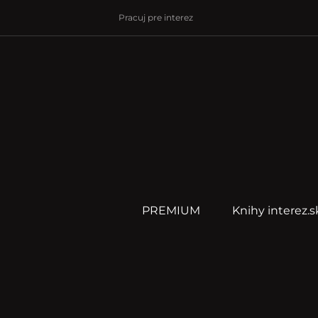
Pracuj pre interez
PREMIUM
Knihy interez.s