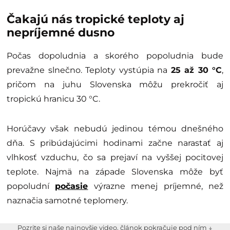
Čakajú nás tropické teploty aj
nepríjemné dusno
Počas dopoludnia a skorého popoludnia bude
prevažne slnečno. Teploty vystúpia na
25 až 30 °C
,
pričom na juhu Slovenska môžu prekročiť aj
tropickú hranicu 30 °C.
Horúčavy však nebudú jedinou témou dnešného
dňa. S pribúdajúcimi hodinami začne narastať aj
vlhkosť vzduchu, čo sa prejaví na vyššej pocitovej
teplote. Najmä na západe Slovenska môže byť
popoludní
počasie
výrazne menej príjemné, než
naznačia samotné teplomery.
Pozrite si naše najnovšie video, článok pokračuje pod ním ↓