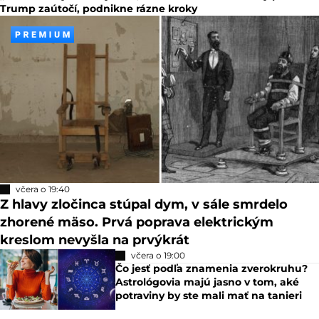
Trump zaútočí, podnikne rázne kroky
včera o 19:40
Z hlavy zločinca stúpal dym, v sále smrdelo
zhorené mäso. Prvá poprava elektrickým
kreslom nevyšla na prvýkrát
včera o 19:00
Čo jesť podľa znamenia zverokruhu?
Astrológovia majú jasno v tom, aké
potraviny by ste mali mať na tanieri