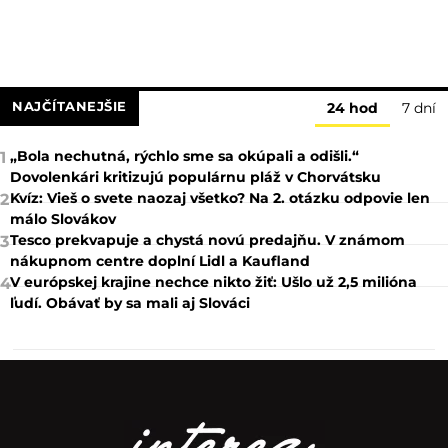
NAJČÍTANEJŠIE
24 hod
7 dní
„Bola nechutná, rýchlo sme sa okúpali a odišli.“
1
Dovolenkári kritizujú populárnu pláž v Chorvátsku
Kvíz: Vieš o svete naozaj všetko? Na 2. otázku odpovie len
2
málo Slovákov
Tesco prekvapuje a chystá novú predajňu. V známom
3
nákupnom centre doplní Lidl a Kaufland
V európskej krajine nechce nikto žiť: Ušlo už 2,5 milióna
4
ľudí. Obávať by sa mali aj Slováci