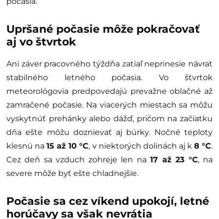
počasia.
Upršané počasie môže pokračovať
aj vo štvrtok
Ani záver pracovného týždňa zatiaľ neprinesie návrat
stabilného letného počasia. Vo štvrtok
meteorológovia predpovedajú prevažne oblačné až
zamračené počasie. Na viacerých miestach sa môžu
vyskytnúť prehánky alebo dážď, pričom na začiatku
dňa ešte môžu doznievať aj búrky. Nočné teploty
klesnú na
15 až 10 °C
, v niektorých dolinách aj k
8 °C
.
Cez deň sa vzduch zohreje len na
17 až 23 °C
, na
severe môže byť ešte chladnejšie.
Počasie sa cez víkend upokojí, letné
horúčavy sa však nevrátia