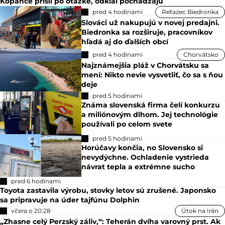
Kopance prišli po otázke, odkiaľ pochádzajú
pred 4 hodinami
Reťazec Biedronka
Slováci už nakupujú v novej predajni.
Biedronka sa rozširuje, pracovníkov
hľadá aj do ďalších obcí
pred 4 hodinami
Chorvátsko
Najznámejšia pláž v Chorvátsku sa
mení: Nikto nevie vysvetliť, čo sa s ňou
deje
pred 5 hodinami
Známa slovenská firma čelí konkurzu
a miliónovým dlhom. Jej technológie
používali po celom svete
pred 5 hodinami
Horúčavy končia, no Slovensko si
nevydýchne. Ochladenie vystrieda
návrat tepla a extrémne sucho
pred 6 hodinami
Toyota zastavila výrobu, stovky letov sú zrušené. Japonsko
sa pripravuje na úder tajfúnu Dolphin
včera o 20:28
Útok na Irán
„Zhasne celý Perzský záliv,“: Teherán dvíha varovný prst. Ak