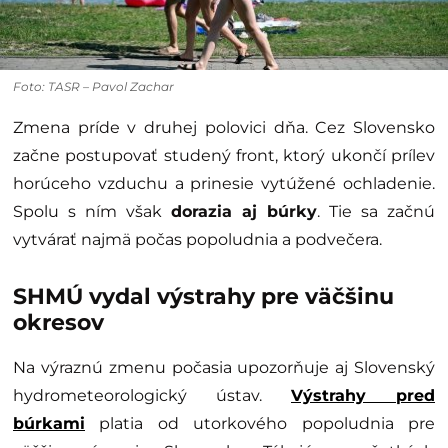
Foto: TASR – Pavol Zachar
Zmena príde v druhej polovici dňa. Cez Slovensko
začne postupovať studený front, ktorý ukončí prílev
horúceho vzduchu a prinesie vytúžené ochladenie.
Spolu s ním však
dorazia aj búrky
. Tie sa začnú
vytvárať najmä počas popoludnia a podvečera.
SHMÚ vydal výstrahy pre väčšinu
okresov
Na výraznú zmenu počasia upozorňuje aj Slovenský
hydrometeorologický ústav.
Výstrahy pred
búrkami
platia od utorkového popoludnia pre