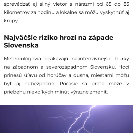
sprevádzať aj silný vietor s nárazmi od 65 do 85
kilometrov za hodinu a lokálne sa môžu vyskytnúť aj
krúpy.
Najväčšie riziko hrozí na západe
Slovenska
Meteorológovia očakávajú najintenzívnejšie búrky
na západnom a severozápadnom Slovensku. Hoci
prinesú úľavu od horúčav a dusna, miestami môžu
byť aj nebezpečné. Počasie sa preto môže v
priebehu niekoľkých minút výrazne zmeniť.