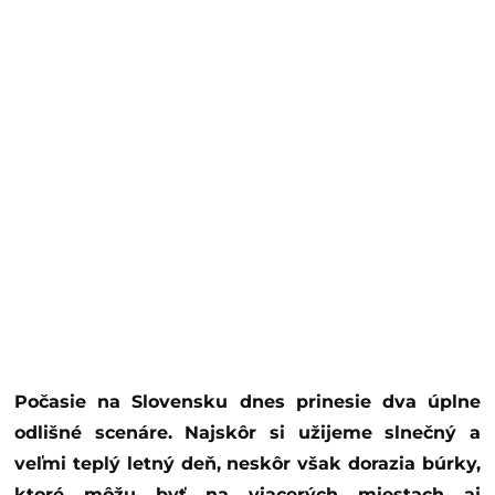
Počasie na Slovensku dnes prinesie dva úplne
odlišné scenáre. Najskôr si užijeme slnečný a
veľmi teplý letný deň, neskôr však dorazia búrky,
ktoré môžu byť na viacerých miestach aj