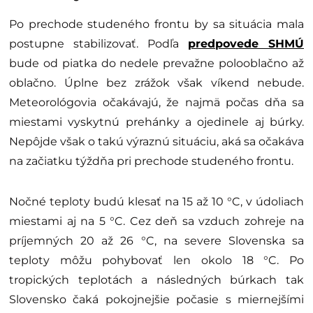
Po prechode studeného frontu by sa situácia mala
postupne stabilizovať. Podľa
predpovede SHMÚ
bude od piatka do nedele prevažne polooblačno až
oblačno. Úplne bez zrážok však víkend nebude.
Meteorológovia očakávajú, že najmä počas dňa sa
miestami vyskytnú prehánky a ojedinele aj búrky.
Nepôjde však o takú výraznú situáciu, aká sa očakáva
na začiatku týždňa pri prechode studeného frontu.
Nočné teploty budú klesať na 15 až 10 °C, v údoliach
miestami aj na 5 °C. Cez deň sa vzduch zohreje na
príjemných 20 až 26 °C, na severe Slovenska sa
teploty môžu pohybovať len okolo 18 °C. Po
tropických teplotách a následných búrkach tak
Slovensko čaká pokojnejšie počasie s miernejšími