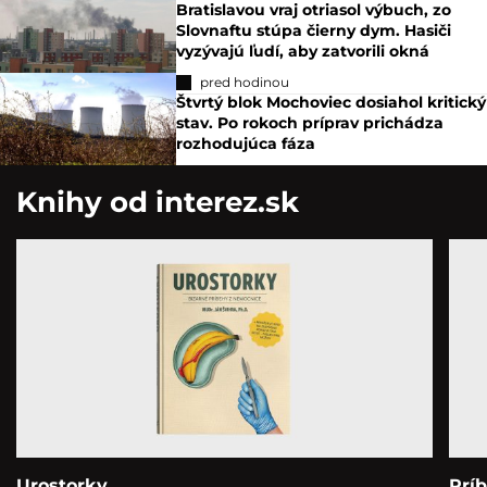
Bratislavou vraj otriasol výbuch, zo
Slovnaftu stúpa čierny dym. Hasiči
vyzývajú ľudí, aby zatvorili okná
pred hodinou
Štvrtý blok Mochoviec dosiahol kritický
stav. Po rokoch príprav prichádza
rozhodujúca fáza
Knihy od interez.sk
Urostorky
Prí