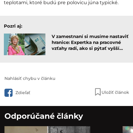
teplotami, ktoré budú pre polovicu júna typické.
Pozri aj:
V zamestnaní si musíme nastaviť
hranice: Expertka na pracovné
vzťahy radí, ako si pýtať vyšší…
Nahlásiť chybu v článku
Uložiť článok
Zdieľať
Odporúčané články