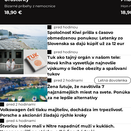
Bizarné príbehy z nemocnice
Hon n
18,90 €
18,9
pred hodinou
Spoločnosť Kiwi prišla s časovo
obmedzenou ponukou: Letenky zo
Slovenska sa dajú kúpiť už za 12 eur
pred hodinou
Tuk ako tajný orgán v našom tele:
Nová kniha vysvetľuje najnovšie
výskumy o liečbe obezity a spaľovaní
tukov
pred 2 hodinami
Letná dovolenka
Žena ľutuje, že navštívila 7
najznámejších miest na svete. Ponúka
za ne lepšie alternatívy
pred 2 hodinami
Volkswagen čelí tlaku majiteľov, dochádza im trpezlivosť.
Porsche a akcionári žiadajú rýchle kroky
pred 4 hodinami
Štvoricu Indov mali v Nitre napadnúť muži v kuklách.