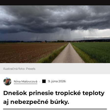
Ilustračná foto: Pexels
9. júna 2026
Nina Malovcová
Dnešok prinesie tropické teploty
aj nebezpečné búrky.