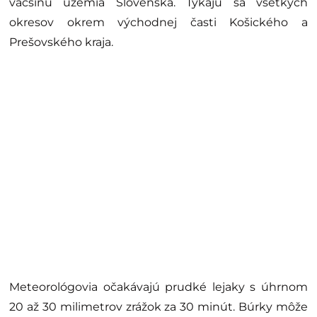
väčšinu územia Slovenska. Týkajú sa všetkých
okresov okrem východnej časti Košického a
Prešovského kraja.
Meteorológovia očakávajú prudké lejaky s úhrnom
20 až 30 milimetrov zrážok za 30 minút. Búrky môže