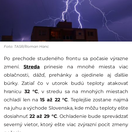
Foto: TASR/Roman Hanc
Po prechode studeného frontu sa počasie výrazne
zmení.
Streda
prinesie na mnohé miesta viac
oblačnosti, dážď, prehánky a ojedinele aj ďalšie
búrky. Zatiaľ čo v utorok budú teploty atakovať
hranicu
32 °C
, v stredu sa na mnohých miestach
ochladí len na
15 až 22 °C
. Teplejšie zostane najmä
na juhu a východe Slovenska, kde môžu teploty ešte
dosiahnuť
22 až 29 °C
. Ochladenie bude sprevádzať
severný vietor, ktorý ešte viac zvýrazní pocit zmeny