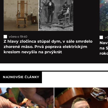
včera o 19:40
vč
Z hlavy zločinca stúpal dym, v sále smrdelo
Navš
zhorené mäso. Prvá poprava elektrickým
na S
kreslom nevyšla na prvýkrát
roko
NAJNOVŠIE ČLÁNKY