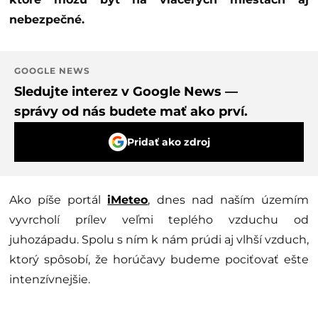
nebezpečné.
GOOGLE NEWS
Sledujte interez v Google News —
správy od nás budete mať ako prví.
Pridať ako zdroj
Ako píše portál
iMeteo
, dnes nad naším územím
vyvrcholí prílev veľmi teplého vzduchu od
juhozápadu. Spolu s ním k nám prúdi aj vlhší vzduch,
ktorý spôsobí, že horúčavy budeme pociťovať ešte
intenzívnejšie.