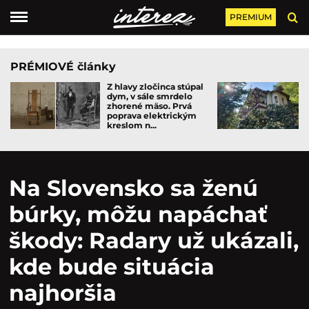
PREMIUM
PRÉMIOVÉ články
Z hlavy zločinca stúpal
dym, v sále smrdelo
zhorené mäso. Prvá
poprava elektrickým
kreslom n...
Na Slovensko sa ženú
búrky, môžu napáchať
škody: Radary už ukázali,
kde bude situácia
najhoršia