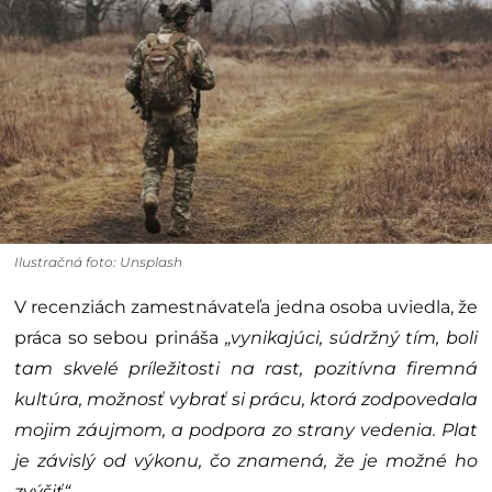
Ilustračná foto: Unsplash
V recenziách zamestnávateľa jedna osoba uviedla, že
práca so sebou prináša
„vynikajúci, súdržný tím, boli
tam skvelé príležitosti na rast, pozitívna firemná
kultúra, možnosť vybrať si prácu, ktorá zodpovedala
mojim záujmom, a podpora zo strany vedenia. Plat
je závislý od výkonu, čo znamená, že je možné ho
zvýšiť“.