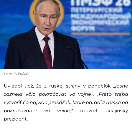
Foto: SITA/AP
Uviedol tiež, že z ruskej strany v pondelok
„jasne
zaznela vôľa pokračovať vo vojne“
.
„Preto treba
vytvoriť čo najviac prekážok, ktoré odradia Rusko od
pokračovania vo vojne,“
uzavrel ukrajinský
prezident.