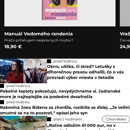
Manuál Vedomého randenia
Vra
Prečo priťahujem nesprávnych mužov?
Červe
18,90 €
24,
pred hodinou
Okno, ulička, či stred? Letušky s
dlhoročnou praxou odhalili, čo o vás
prezradí výber miesta v lietadle
pred hodinou
Pekelné teploty pokračujú, nevydýchneme si. Jadranské
more je najteplejšie za posledné desaťročia
pred hodinou
Rakovina Joea Bidena sa zhoršila, rozšírila sa ďalej. „Je veľmi
smutné sa na to pozerať,“ opísal jeho syn
pred 2 hodinami
Chorvátsko
„Ročne odložím 61 000 eur, no v