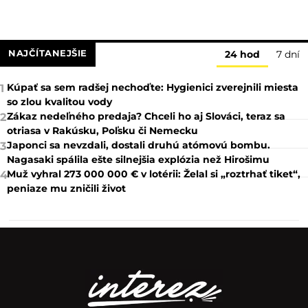
NAJČÍTANEJŠIE
24 hod
7 dní
Kúpať sa sem radšej nechoďte: Hygienici zverejnili miesta
1
so zlou kvalitou vody
Zákaz nedeľného predaja? Chceli ho aj Slováci, teraz sa
2
otriasa v Rakúsku, Poľsku či Nemecku
Japonci sa nevzdali, dostali druhú atómovú bombu.
3
Nagasaki spálila ešte silnejšia explózia než Hirošimu
Muž vyhral 273 000 000 € v lotérii: Želal si „roztrhať tiket“,
4
peniaze mu zničili život