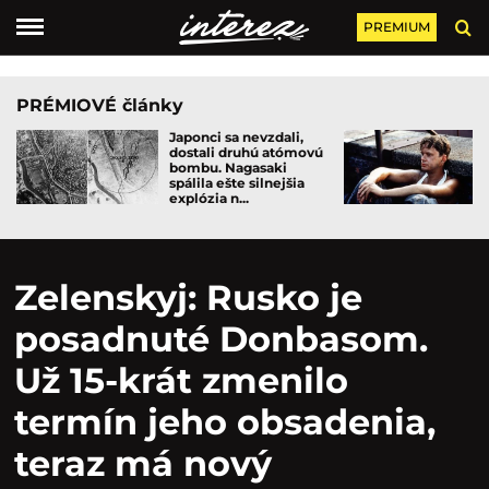
PREMIUM
PRÉMIOVÉ články
Japonci sa nevzdali,
dostali druhú atómovú
bombu. Nagasaki
spálila ešte silnejšia
explózia n...
Zelenskyj: Rusko je
posadnuté Donbasom.
Už 15-krát zmenilo
termín jeho obsadenia,
teraz má nový