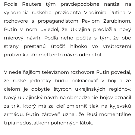
Podľa Reuters tým pravdepodobne narážal na
vyjadrenia ruského prezidenta Vladimira Putina v
rozhovore s propagandistom Pavlom Zarubinom.
Putin v ňom uviedol, že Ukrajina predložila nový
mierový návrh. Podľa neho počíta s tým, že obe
strany prestanú útočiť hlboko vo vnútrozemí
protivníka. Kremeľ tento návrh odmietol.
V nedeľňajšom televíznom rozhovore Putin povedal,
že ruské jednotky budú pokračovať v boji a že
cieľom je dobytie štyroch ukrajinských regiónov.
Nový ukrajinský návrh na obmedzenie bojov označil
za trik, ktorý má za cieľ zmierniť tlak na kyjevskú
armádu. Putin zároveň uznal, že Rusi momentálne
trpia nedostatkom pohonných látok.