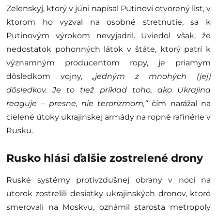
Zelenskyj, ktorý v júni napísal Putinovi otvorený list, v
ktorom ho vyzval na osobné stretnutie, sa k
Putinovým výrokom nevyjadril. Uviedol však, že
nedostatok pohonných látok v štáte, ktorý patrí k
významným producentom ropy, je priamym
dôsledkom vojny,
„jedným z mnohých (jej)
dôsledkov. Je to tiež príklad toho, ako Ukrajina
reaguje – presne, nie terorizmom,“
čím narážal na
cielené útoky ukrajinskej armády na ropné rafinérie v
Rusku.
Rusko hlási ďalšie zostrelené drony
Ruské systémy protivzdušnej obrany v noci na
utorok zostrelili desiatky ukrajinských dronov, ktoré
smerovali na Moskvu, oznámil starosta metropoly