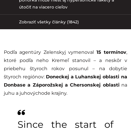
útočiť na viacero cieľov
Zobraziť všetky články (1842)
Podľa agentúry Zelenskyj vymenoval
15 termínov
,
ktoré podľa neho Kremeľ stanovil – a neskôr v
priebehu štyroch rokov posunul – na dobytie
štyroch regiónov:
Doneckej a Luhanskej oblasti na
Donbase a Záporožskej a Chersonskej oblasti
na
juhu a juhovýchode krajiny.
Since the start of