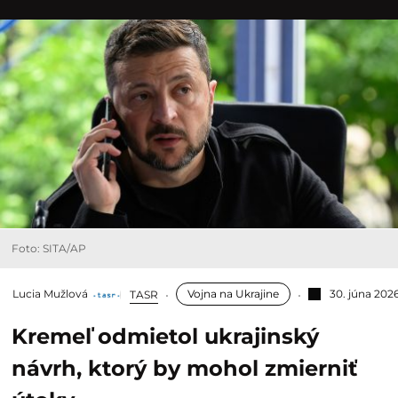
Foto: SITA/AP
Lucia Mužlová
Vojna na Ukrajine
30. júna 202
TASR
Kremeľ odmietol ukrajinský
návrh, ktorý by mohol zmierniť