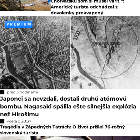
Chorvátsku som si musel variť,“:
Americký turista odchádzal z
dovolenky prekvapený
pred 3 hodinami
Japonci sa nevzdali, dostali druhú atómovú
bombu. Nagasaki spálila ešte silnejšia explózia
než Hirošimu
včera o 20:37
Tragédia v Západných Tatrách: O život prišiel 76-ročný
slovenský turista