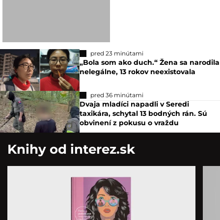
pred 23 minútami
„Bola som ako duch.“ Žena sa narodila
nelegálne, 13 rokov neexistovala
pred 36 minútami
Dvaja mladíci napadli v Seredi
taxikára, schytal 13 bodných rán. Sú
obvinení z pokusu o vraždu
Knihy od interez.sk