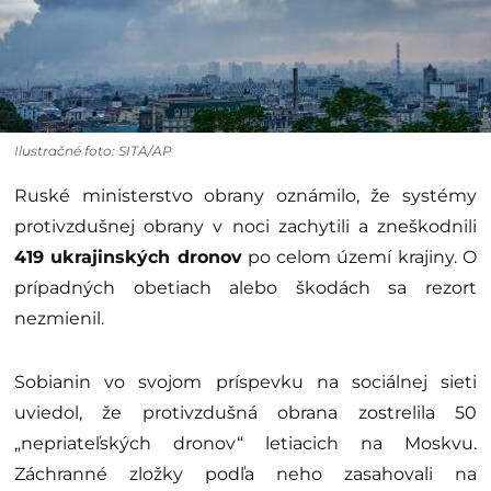
Ilustračné foto: SITA/AP
Ruské ministerstvo obrany oznámilo, že systémy
protivzdušnej obrany v noci zachytili a zneškodnili
419 ukrajinských dronov
po celom území krajiny. O
prípadných obetiach alebo škodách sa rezort
nezmienil.
Sobianin vo svojom príspevku na sociálnej sieti
uviedol, že protivzdušná obrana zostrelila 50
„nepriateľských dronov“ letiacich na Moskvu.
Záchranné zložky podľa neho zasahovali na