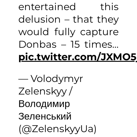
entertained this
delusion – that they
would fully capture
Donbas – 15 times…
pic.twitter.com/JXMO5
— Volodymyr
Zelenskyy /
Володимир
Зеленський
(@ZelenskyyUa)