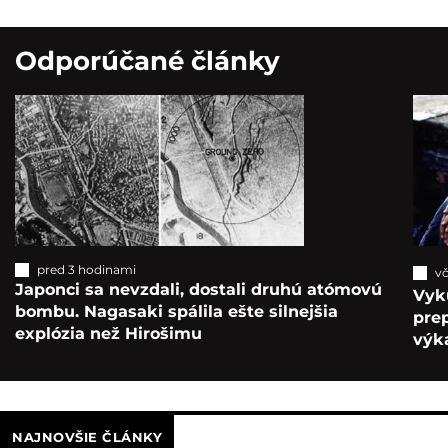
Odporúčané články
pred 3 hodinami
vč
Japonci sa nevzdali, dostali druhú atómovú
Vyk
bombu. Nagasaki spálila ešte silnejšia
pre
explózia než Hirošimu
výka
NAJNOVŠIE ČLÁNKY