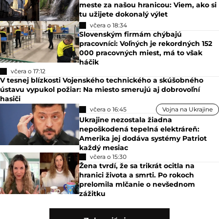
meste za našou hranicou: Viem, ako si
tu užijete dokonalý výlet
včera o 18:34
Slovenským firmám chýbajú
pracovníci: Voľných je rekordných 152
000 pracovných miest, má to však
háčik
včera o 17:12
V tesnej blízkosti Vojenského technického a skúšobného
ústavu vypukol požiar: Na miesto smerujú aj dobrovoľní
hasiči
včera o 16:45
Vojna na Ukrajine
Ukrajine nezostala žiadna
nepoškodená tepelná elektráreň:
Amerika jej dodáva systémy Patriot
každý mesiac
včera o 15:30
Žena tvrdí, že sa trikrát ocitla na
hranici života a smrti. Po rokoch
prelomila mlčanie o nevšednom
zážitku