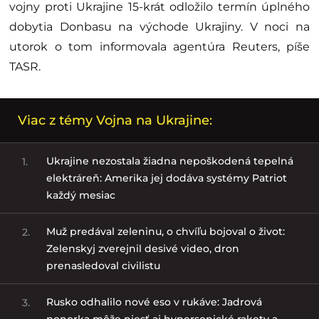
vojny proti Ukrajine 15-krát odložilo termín úplného
dobytia Donbasu na východe Ukrajiny. V noci na
utorok o tom informovala agentúra Reuters, píše
TASR.
Viac z témy Vojna na Ukrajine:
Ukrajine nezostala žiadna nepoškodená tepelná
1.
elektráreň: Amerika jej dodáva systémy Patriot
každý mesiac
Muž predával zeleninu, o chvíľu bojoval o život:
2.
Zelenskyj zverejnil desivé video, dron
prenasledoval civilistu
Rusko odhalilo nové eso v rukáve: Jadrová
3.
ponorka môže niesť aj hypersonické rakety a