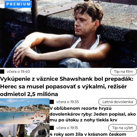
včera o 19:40
Tip na film
Vykúpenie z väznice Shawshank bol prepadák:
Herec sa musel popasovať s výkalmi, režisér
odmietol 2,5 milióna
včera o 19:35
Letná dovolenka
V obľúbenom rezorte hryzú
dovolenkárov ryby: Jeden popísal, ako
mu po útoku z nohy tiekla krv
včera o 19:15
Tip na výlet
4 roky som žila v krásnom českom