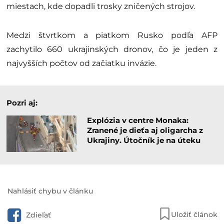
miestach, kde dopadli trosky zničených strojov.
Medzi štvrtkom a piatkom Rusko podľa AFP
zachytilo 660 ukrajinských dronov, čo je jeden z
najvyšších počtov od začiatku invázie.
Pozri aj:
Explózia v centre Monaka:
Zranené je dieťa aj oligarcha z
Ukrajiny. Útočník je na úteku
Nahlásiť chybu v článku
Uložiť článok
Zdieľať