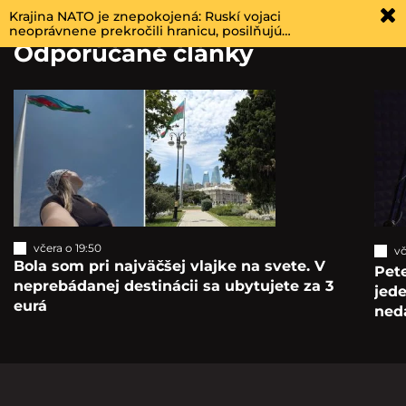
Krajina NATO je znepokojená: Ruskí vojaci
neoprávnene prekročili hranicu, posilňujú…
Odporúčané články
včera o 19:50
vč
Bola som pri najväčšej vlajke na svete. V
Pete
neprebádanej destinácii sa ubytujete za 3
jede
eurá
ned