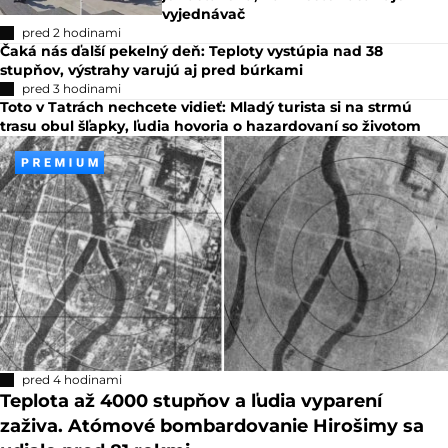
vyjednávač
pred 2 hodinami
Čaká nás ďalší pekelný deň: Teploty vystúpia nad 38
stupňov, výstrahy varujú aj pred búrkami
pred 3 hodinami
Toto v Tatrách nechcete vidieť: Mladý turista si na strmú
trasu obul šľapky, ľudia hovoria o hazardovaní so životom
pred 4 hodinami
Teplota až 4000 stupňov a ľudia vyparení
zaživa. Atómové bombardovanie Hirošimy sa