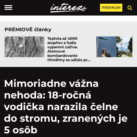
PREMIUM
PRÉMIOVÉ články
Teplota až 4000
stupňov a ľudia
vyparení zaživa.
Atómové
bombardovanie
Hirošimy sa udialo pr...
Mimoriadne vážna
nehoda: 18-ročná
vodička narazila čelne
do stromu, zranených je
5 osôb