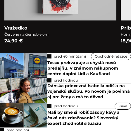
Vražedko
Prí
Červené na čiernobielom
Hon n
24,90 €
18,9
pred 40 minútami
Obchodné reťazce
Tesco prekvapuje a chystá novú
predajňu. V známom nákupnom
centre doplní Lidl a Kaufland
pred hodinou
Dánska princezná Isabella odišla na
vojenskú službu. Po novom je povinná
aj pre ženy a má to dôvod
pred hodinou
Káva
Mali by sme si robiť zásoby kávy a
čaká nás zdražovanie? Slovenský
expert zhodnotil situáciu
pred hodinou