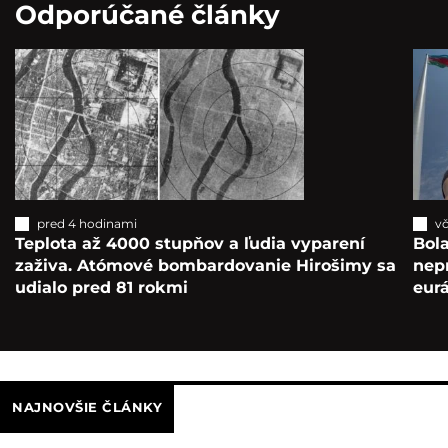
Odporúčané články
pred 4 hodinami
vč
Teplota až 4000 stupňov a ľudia vyparení
Bola
zaživa. Atómové bombardovanie Hirošimy sa
nepr
udialo pred 81 rokmi
eur
NAJNOVŠIE ČLÁNKY