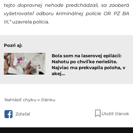
tejto dopravnej nehode predchádzali, sa zaoberá
vyšetrovateľ odboru kriminálnej polície OR PZ BA
III,“
uzavrela polícia.
Pozri aj:
Bola som na laserovej epilácii:
Nahotu po chvíľke neriešite.
Najviac ma prekvapila poloha, v
akej…
Nahlásiť chybu v článku
Uložiť článok
Zdieľať