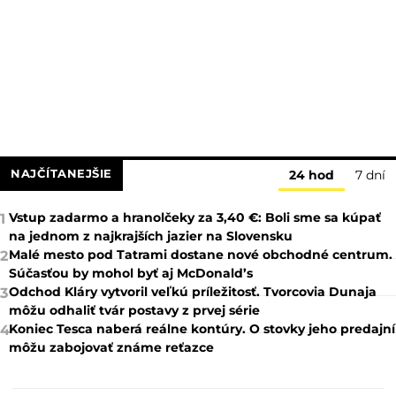
NAJČÍTANEJŠIE
24 hod
7 dní
Vstup zadarmo a hranolčeky za 3,40 €: Boli sme sa kúpať
1
na jednom z najkrajších jazier na Slovensku
Malé mesto pod Tatrami dostane nové obchodné centrum.
2
Súčasťou by mohol byť aj McDonald’s
Odchod Kláry vytvoril veľkú príležitosť. Tvorcovia Dunaja
3
môžu odhaliť tvár postavy z prvej série
Koniec Tesca naberá reálne kontúry. O stovky jeho predajní
4
môžu zabojovať známe reťazce