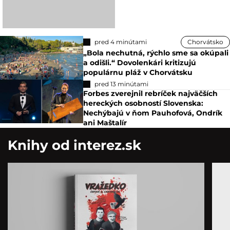
pred 4 minútami
Chorvátsko
„Bola nechutná, rýchlo sme sa okúpali
a odišli.“ Dovolenkári kritizujú
populárnu pláž v Chorvátsku
pred 13 minútami
Forbes zverejnil rebríček najväčších
hereckých osobností Slovenska:
Nechýbajú v ňom Pauhofová, Ondrík
ani Maštalír
Knihy od interez.sk