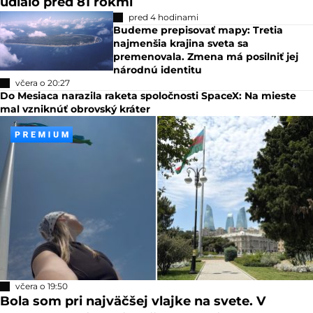
udialo pred 81 rokmi
pred 4 hodinami
Budeme prepisovať mapy: Tretia
najmenšia krajina sveta sa
premenovala. Zmena má posilniť jej
národnú identitu
včera o 20:27
Do Mesiaca narazila raketa spoločnosti SpaceX: Na mieste
mal vzniknúť obrovský kráter
včera o 19:50
Bola som pri najväčšej vlajke na svete. V