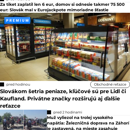
Za tiket zaplatil len 6 eur, domov si odnesie takmer 75 500
eur: Slovák mal v Eurojackpote mimoriadne šťastie
pred hodinou
Obchodné reťazce
Slovákom šetria peniaze, kľúčové sú pre Lidl či
Kaufland. Privátne značky rozširujú aj ďalšie
reťazce
pred 2 hodinami
Muž vyliezol na trolej vysokého
napätia: Železničná doprava na Záhorí
je zastavená, na mieste zasahuje